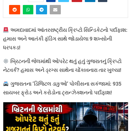
અમદાવાદમાં આંતરરાષ્ટ્રીય ક્રિપ્ટો સિન્ડિકેટનો પર્દાફાશ:
હમાસ અને આતંકી ફંડિંગ સાથે જોડાયેલા 9 શખ્સોની
ધરપકડ!
બ્રિટનની જેલમાંથી ઓપરેટ થતું હતું ગુજરાતનું ક્રિપ્ટો
નેટવર્ક? હમાસ અને ડ્રગ્સ સાથેના ચોંકાવનારા તાર ખુલ્યા!
ગુજરાતના ‘ડિજિટલ ડાકુઓ’ પોલીસના સકંજામાં: 935
સાયબર ફ્રોડ અને કરોડોના ટ્રાન્ઝેક્શનનો પર્દાફાશ!