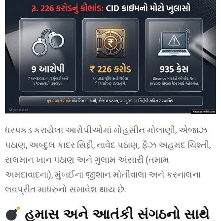
ધરપકડ કરાયેલા આરોપીઓમાં મોહસીન મોલાણી, એજાઝ
પઠાણ, અબ્દુલ કાદર સિદ્દી, નાવેદ પઠાણ, ફૈઝ અહમદ ચિશ્તી,
સલમાન ખાન પઠાણ અને ગુલામ અંસારી (તમામ
અમદાવાદના), મુંબઈના જીશાન મોતીવાલા અને કરનાલના
લવપ્રીત માધરુનો સમાવેશ થાય છે.
હમાસ અને આતંકી સંગઠનો સાથે