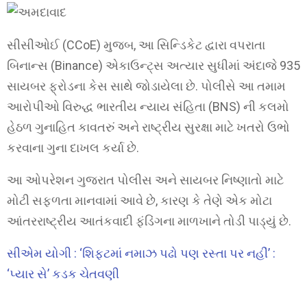
સીસીઓઈ (CCoE) મુજબ, આ સિન્ડિકેટ દ્વારા વપરાતા
બિનાન્સ (Binance) એકાઉન્ટ્સ અત્યાર સુધીમાં અંદાજે 935
સાયબર ફ્રોડના કેસ સાથે જોડાયેલા છે. પોલીસે આ તમામ
આરોપીઓ વિરુદ્ધ ભારતીય ન્યાય સંહિતા (BNS) ની કલમો
હેઠળ ગુનાહિત કાવતરું અને રાષ્ટ્રીય સુરક્ષા માટે ખતરો ઉભો
કરવાના ગુના દાખલ કર્યા છે.
આ ઓપરેશન ગુજરાત પોલીસ અને સાયબર નિષ્ણાતો માટે
મોટી સફળતા માનવામાં આવે છે, કારણ કે તેણે એક મોટા
આંતરરાષ્ટ્રીય આતંકવાદી ફંડિંગના માળખાને તોડી પાડ્યું છે.
સીએમ યોગી : ‘શિફ્ટમાં નમાઝ પઢો પણ રસ્તા પર નહીં’ :
‘પ્યાર સે’ કડક ચેતવણી