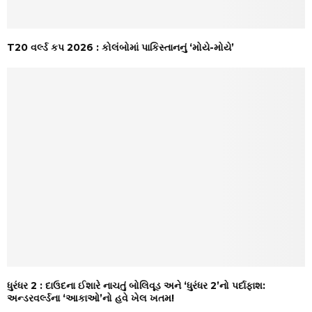
T20 વર્લ્ડ કપ 2026 : કોલંબોમાં પાકિસ્તાનનું ‘મોયે-મોયે’
ધુરંધર 2 : દાઉદના ઈશારે નાચતું બોલિવૂડ અને ‘ધુરંધર 2’નો પર્દાફાશ:
અન્ડરવર્લ્ડના ‘આકાઓ’નો હવે ખેલ ખતમ!