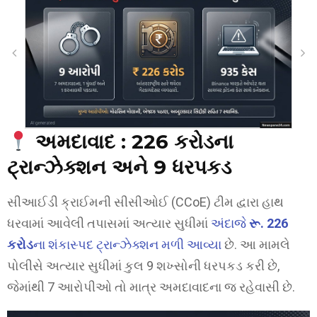
અમદાવાદ : 226 કરોડના
ટ્રાન્ઝેક્શન અને 9 ધરપકડ
સીઆઈડી ક્રાઈમની સીસીઓઈ (CCoE) ટીમ દ્વારા હાથ
ધરવામાં આવેલી તપાસમાં અત્યાર સુધીમાં
અંદાજે
રૂ. 226
કરોડ
ના શંકાસ્પદ ટ્રાન્ઝેક્શન મળી આવ્યા
છે. આ મામલે
પોલીસે અત્યાર સુધીમાં કુલ 9 શખ્સોની ધરપકડ કરી છે,
જેમાંથી 7 આરોપીઓ તો માત્ર અમદાવાદના જ રહેવાસી છે.