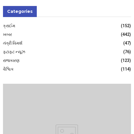
Categories
ક્રાઈમ
(152)
ખબર
(442)
તંત્રી વિમર્શ
(47)
ફટાફટ ન્યૂઝ
(76)
રાજકારણ
(123)
વૈશ્વિક
(114)