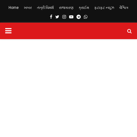
Home
ખબર
તંત્રી વિમર્શ
રાજકારણ
ક્રાઈમ
ફટાફટ ન્યૂઝ
વૈશ્વિક
Facebook
Twitter
Instagram
Youtube
Telegram
Whatsapp
PRIMARY
MENU