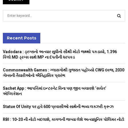
S
e
a
S
r
c
Recent Posts
E
h
f
A
Vadodara : ડ્રગ્સનો અત્યાર સુધીનો સૌથી મોટો જથ્થો પકડાયો, 1.396
o
કિલો MD ડ્રગ્સ સાથે MP ના દંપતીની ધરપકડ
r
R
:
Commonwealth Games : ગ્લાસગોથી ગુજરાત પહોંચ્યો CWG ધ્વજ, 2030
C
ગેમ્સની તૈયારીઓનો ઐતિહાસિક પ્રારંભ
H
Sachet App : આપત્તિમાં ઇન્ટરનેટ વિના પણ જીવ બચાવશે ‘સચેત’
એપ્લિકેશન
Statue Of Unity પર હવે 600 પ્રવાસીઓ સાથેની ભવ્ય લક્ઝરી ક્રૂઝ
RBI : ₹10-20 ની નોટો બદલાશે, કાગળની જગ્યા લેશે અત્યાધુનિક પોલિમર નોટો