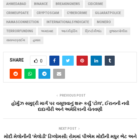
AHMEDABAD
BINANCE
BREAKINGNEWS
CIDCRIME
CRIMEUPDATE
CRYPTOSCAM
CYBERCRIME
GUJARATPOLICE
HAMASCONNECTION
INTERNATIONALSYNDICATE
MONERO
TERRORFUNDING
અમદાવાદ
આતંકીફંડિંગ
ક્રિપ્ટોકૌભાંડ
ગુજરાતપોલીસ
સાયબરક્રાઈમ
હમાસ
SHARE
0
PREVIOUS POST
હોર્મુઝ સમુદ્રી માર્ગ પર વસૂલવાનું શરૂ કર્યું ‘ટોલ’, ઈરાનની નવી
દાદાગીરી અને અમેરિકાની ચેતવણી
NEXT POST
મોદી મેલોનીની ‘મેલોડી’ ડિપ્લોમસી: રોમમાં પીએમ મોદીની મધુર ભેટ અને