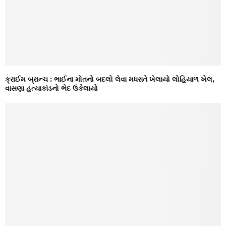
ક્રાઈમ બ્રાન્ચ : ભાઈના મોતનો બદલો લેવા મધરાતે ખેલાયો લોહિયાળ ખેલ,
વાસણા હત્યાકાંડનો ભેદ ઉકેલાયો