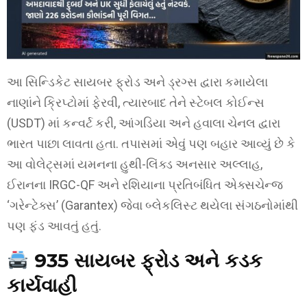
આ સિન્ડિકેટ સાયબર ફ્રોડ અને ડ્રગ્સ દ્વારા કમાયેલા
નાણાંને ક્રિપ્ટોમાં ફેરવી, ત્યારબાદ તેને સ્ટેબલ કોઈન્સ
(USDT) માં કન્વર્ટ કરી, આંગડિયા અને હવાલા ચેનલ દ્વારા
ભારત પાછા લાવતા હતા. તપાસમાં એવું પણ બહાર આવ્યું છે કે
આ વોલેટ્સમાં યમનના હુથી-લિંક્ડ અનસાર અલ્લાહ,
ઈરાનના IRGC-QF અને રશિયાના પ્રતિબંધિત એક્સચેન્જ
‘ગરેન્ટેક્સ’ (Garantex) જેવા બ્લેકલિસ્ટ થયેલા સંગઠનોમાંથી
પણ ફંડ આવતું હતું.
935 સાયબર ફ્રોડ અને કડક
કાર્યવાહી