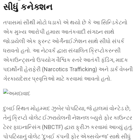
સીધું કનેક્શન
તપાસમાં સૌથી મોટો ધડાકો એ થયો છે કે આ સિન્ડિકેટનો
એક મુખ્ય આરોપી હમાસ આતંકવાદી સંગઠન સાથે
જોડાયેલી એક ફ્રન્ટ ઓર્ગેનાઈઝેશન સાથે સીધો સંપર્ક
ધરાવતો હતો. આ નેટવર્ક દ્વારા સંચાલિત ક્રિપ્ટોકરન્સી
એકાઉન્ટ્સનો ઉપયોગ વૈશ્વિક સ્તરે આતંકી ફંડિંગ, માદક
પદાર્થોની હેરાફેરી (Narcotics Trafficking) અને ડાર્ક વેબની
ગેરકાયદેસર પ્રવૃત્તિઓ માટે કરવામાં આવતો હતો.
દુબઈ સ્થિત મોહમ્મદ ઝુબેર પોપટિયા, જે હાલમાં વોન્ટેડ છે,
તેનું ક્રિપ્ટો વોલેટ ઈઝરાયેલની નેશનલ બ્યુરો ફોર કાઉન્ટર
ટેરર ફાઇનાન્સિંગ (NBCTF) દ્વારા ફ્રીઝ કરવામાં આવ્યું હતું.
પોપટિયાનું વોલેટ ‘દુબઈ કંપની ફોર એક્સચેન્જ’ સાથે સીધું