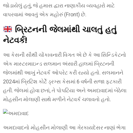
જોડાયેલું હતું, જે હમાસ દ્વારા નાણાકીય વ્યવહારો માટે
વાપરવામાં આવતું એક મહોરું (Front) છે.
બ્રિટનની જેલમાંથી ચાલતું હતું
નેટવર્ક!
આ કેસની સૌથી ચોંકાવનારી વિગત એ છે કે આ સિન્ડિકેટનો
એક માસ્ટરમાઇન્ડ સલમાન અંસારી હાલમાં બ્રિટનની
જેલમાંથી આખું નેટવર્ક ઓપરેટ કરી રહ્યો હતો. સલમાનને
2024માં બ્રિટિશ કોર્ટે ડ્રગ્સ કેસમાં 6 વર્ષની સજા ફટકારી
હતી. જેલમાં હોવા છતાં, તે પોપટિયા અને અમદાવાદમાં બેઠેલા
મોહસીન મોલાણી સાથે મળીને નેટવર્ક ચલાવતો હતો.
અમદાવાદનો મોહસીન મોલાણી આ ગેરકાયદેસર નાણાં ભેગા