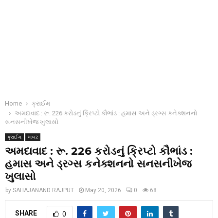
Home
ક્રાઈમ
અમદાવાદ : રૂ. 226 કરોડનું ક્રિપ્ટો કૌભાંડ : હમાસ અને ડ્રગ્સ કનેક્શનનો
સનસનીખેજ ખુલાસો
ક્રાઈમ
ખબર
અમદાવાદ : રૂ. 226 કરોડનું ક્રિપ્ટો કૌભાંડ :
હમાસ અને ડ્રગ્સ કનેક્શનનો સનસનીખેજ
ખુલાસો
by
SAHAJANAND RAJPUT
May 20, 2026
0
68
SHARE
0