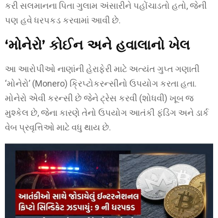
કરી સલમાનના પિતા ગુલામ અંસારીને પહોંચાડતો હતો, જેની
પણ હવે ધરપકડ કરવામાં આવી છે.
‘મોનેરો’ કોઈન અને હવાલાનો ખેલ
આ આરોપીઓ નાણાંની હેરાફેરી માટે અત્યંત ગુપ્ત ગણાતી
‘મોનેરો’ (Monero) ક્રિપ્ટોકરન્સીનો ઉપયોગ કરતા હતા.
મોનેરો એવી કરન્સી છે જેને ટ્રેસ કરવી (શોધવી) ખૂબ જ
મુશ્કેલ છે, જેના કારણે તેનો ઉપયોગ આતંકી ફંડિંગ અને ડાર્ક
વેબ પ્રવૃત્તિઓ માટે વધુ થાય છે.