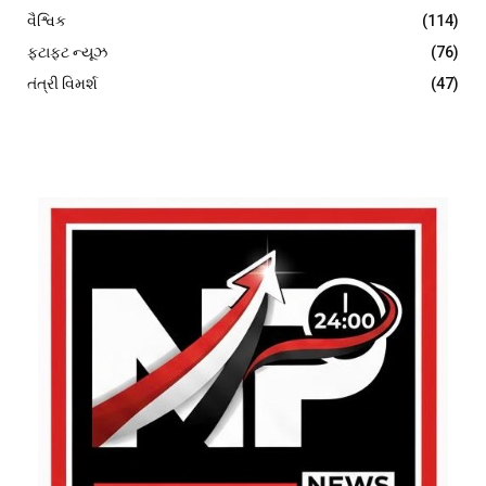
વૈશ્વિક
(114)
ફટાફટ ન્યૂઝ
(76)
તંત્રી વિમર્શ
(47)