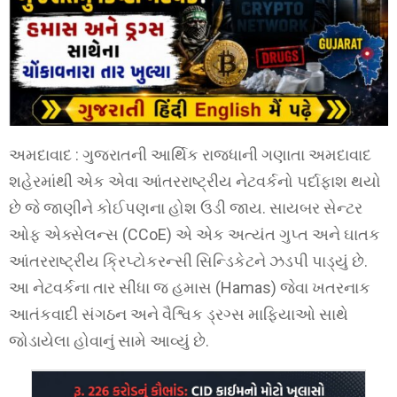
અમદાવાદ : ગુજરાતની આર્થિક રાજધાની ગણાતા અમદાવાદ
શહેરમાંથી એક એવા આંતરરાષ્ટ્રીય નેટવર્કનો પર્દાફાશ થયો
છે જે જાણીને કોઈપણના હોશ ઉડી જાય. સાયબર સેન્ટર
ઓફ એક્સેલન્સ (CCoE) એ એક અત્યંત ગુપ્ત અને ઘાતક
આંતરરાષ્ટ્રીય ક્રિપ્ટોકરન્સી સિન્ડિકેટને ઝડપી પાડ્યું છે.
આ નેટવર્કના તાર સીધા જ હમાસ (Hamas) જેવા ખતરનાક
આતંકવાદી સંગઠન અને વૈશ્વિક ડ્રગ્સ માફિયાઓ સાથે
જોડાયેલા હોવાનું સામે આવ્યું છે.