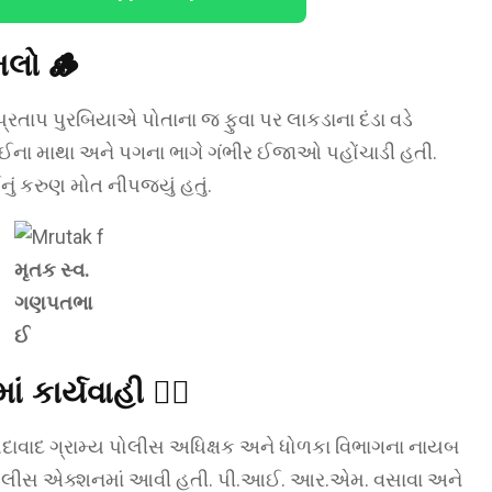
મલો
🪵
રતાપ પુરબિયાએ પોતાના જ ફુવા પર લાકડાના દંડા વડે
ઈના માથા અને પગના ભાગે ગંભીર ઈજાઓ પહોંચાડી હતી.
રુણ મોત નીપજ્યું હતું.
મૃતક સ્વ.
ગણપતભા
ઈ
 કાર્યવાહી
👮‍♂️
ાવાદ ગ્રામ્ય પોલીસ અધિક્ષક અને ધોળકા વિભાગના નાયબ
પોલીસ એક્શનમાં આવી હતી. પી.આઈ. આર.એમ. વસાવા અને