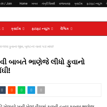
 in / Join
Home
ખબર
તંત્રી વિમર્શ
રાજકારણ
ક્રાઈમ
ફટાફટ ન્યૂઝ
ણ
ક્રાઈમ
ફટાફટ ન્યૂઝ
વૈશ્વિક
લીધો ફુવાનો જીવ, બુલેટની ચાવી પડી મોંઘી!
 બાબતે ભાણેજે લીધો ફુવાનો
ંઘી!
ટે ખેલાયો ખૂની ખેલ! વૌઠામાં ફુવાની હત્યા કરનાર ભાણેજ