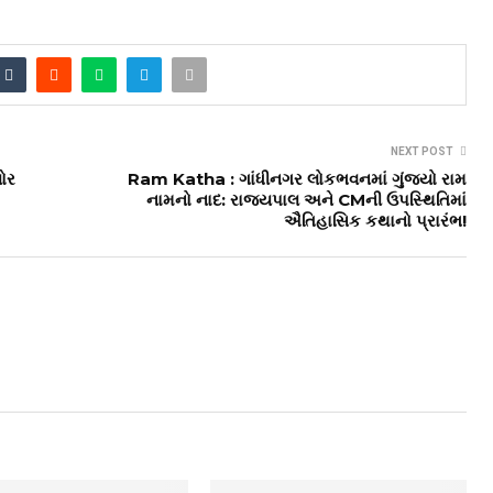
NEXT POST
ખોર
Ram Katha : ગાંધીનગર લોકભવનમાં ગુંજ્યો રામ
નામનો નાદ: રાજ્યપાલ અને CMની ઉપસ્થિતિમાં
ઐતિહાસિક કથાનો પ્રારંભ!