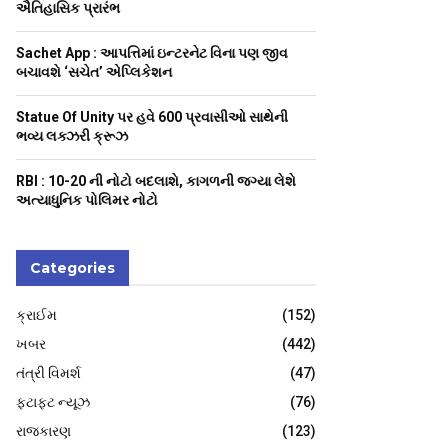
H
ઐતિહાસિક પ્રારંભ
Sachet App : આપત્તિમાં ઇન્ટરનેટ વિના પણ જીવ
બચાવશે ‘સચેત’ એપ્લિકેશન
Statue Of Unity પર હવે 600 પ્રવાસીઓ સાથેની
ભવ્ય લક્ઝરી ક્રૂઝ
RBI : ₹10-20 ની નોટો બદલાશે, કાગળની જગ્યા લેશે
અત્યાધુનિક પોલિમર નોટો
Categories
ક્રાઈમ
(152)
ખબર
(442)
તંત્રી વિમર્શ
(47)
ફટાફટ ન્યૂઝ
(76)
રાજકારણ
(123)