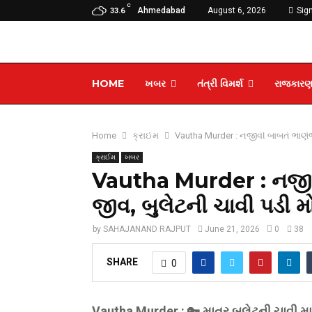
C
Ahmedabad
August 6, 2026
Sign
33.6
HOME
ખબર
તંત્રી વિમર્શ
રાજકાર
Home
ક્રાઈમ
Vautha Murder : નજીવી બાબતે ભાણેજે 
ક્રાઈમ
ખબર
Vautha Murder : નજીવી
જીવ, બુલેટની ચાવી પડી મો
by
SAHAJANAND RAJPUT
June 21, 2026
0
38
SHARE
0
Vautha Murder : 🔑 માત્ર બુલેટની ચાવી મા