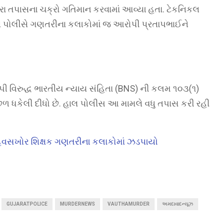
 તપાસના ચક્રો ગતિમાન કરવામાં આવ્યા હતા. ટેકનિકલ
થી પોલીસે ગણતરીના કલાકોમાં જ આરોપી પ્રતાપભાઈને
ી વિરુદ્ધ ભારતીય ન્યાય સંહિતા (BNS) ની કલમ ૧૦૩(૧)
છળ ધકેલી દીધો છે. હાલ પોલીસ આ મામલે વધુ તપાસ કરી રહી
ત! હવસખોર શિક્ષક ગણતરીના કલાકોમાં ઝડપાયો
GUJARATPOLICE
MURDERNEWS
VAUTHAMURDER
અમદાવાદન્યૂઝ