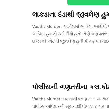
લાકડાના દંડાથી જીવલેણ હુ
Vautha Murder : આવેશમાં આવેલા આરોપી પ્
આડેધડ હુમલો કરી દીધો હતો. તેણે ગણપતભા
ઈજાઓ એટલી જીવલેણ હતી કે ગણપતભાઈનું ક
પોલીસની ગણતરીના કલાકોમાં
Vautha Murder : ઘટનાની જાણ થતા જ અમદ
પોલીસ અધિક્ષકની સૂચનાથી ધોળકા રૂલર 