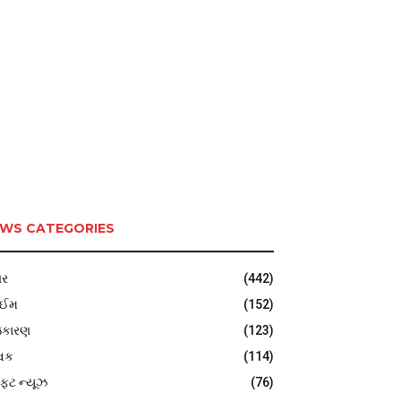
WS CATEGORIES
ર
(442)
ાઈમ
(152)
જકારણ
(123)
વિક
(114)
ફટ ન્યૂઝ
(76)