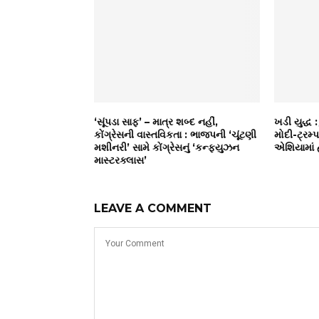
‘સૂંપડા સાફ’ – માત્ર શબ્દ નહીં,
ખડી યુદ્ધ 
કોંગ્રેસની વાસ્તવિકતા : ભાજપની ‘ચૂંટણી
મોદી-ટ્રમ્
મશીનરી’ સામે કોંગ્રેસનું ‘કન્ફ્યુઝન
એશિયામાં 
માસ્ટરક્લાસ’
LEAVE A COMMENT