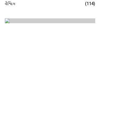
વૈશ્વિક
(114)