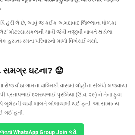

્ધિ હરી લે છે, આવું જ કંઈક અમદાવાદ જિલ્લાના ધોળકા
 ‘બુલેટ’ મોટરસાયકલની ચાવી જેવી નજીવી બાબતે થયેલા
એક હસતા-રમતા પરિવારનો માળો વિખેરાઈ ગયો.
તી સમગ્ર ઘટના?
😟
 રોજ વૌઠા ગામના વાલ્મિકી વાસમાં લોહીના સંબંધો લજવાયા
ી પ્રતાપભાઈ દશરથભાઈ પુરબિયા (ઉં.વ. ૨૯) ને તેના ફુવા
થે બુલેટની ચાવી બાબતે બોલાચાલી થઈ હતી. આ સામાન્ય
ાઈ ગઈ હતી.
ેળવવા WhatsApp Group Join કરો