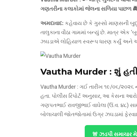
ગણતરીના કલાકોમાં જેલના સળિયા પાછળ 
અમદાવાદ:
કહેવાય છે કે ગુસ્સો માણસની બુદ
તાલુકાના વૌઠા ગામમાં બન્યું છે. માત્ર એક
ઝઘડાએ લોહિયાળ સ્વરૂપ ધારણ કર્યું અને 
Vautha Murder :
શું હ
Vautha Murder : ગઈ તારીખ ૧૯/૦૬/૨૦૨૬ ના
હતા. પોલીસ રિપોર્ટ અનુસાર, આ કેસના આરોપ
ગણપતભાઈ રાવજીભાઈ વાઘેલા (ઉં.વ. ૪૮) સા
બોલાચાલી જોતજોતામાં ઉગ્ર ઝઘડામાં ફેરવ
🚨 ઝડપી સમાચાર મ