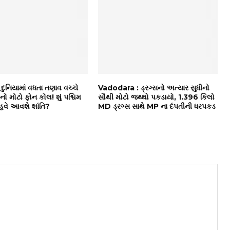
: દુનિયામાં વધતા તણાવ વચ્ચે
Vadodara : ડ્રગ્સનો અત્યાર સુધીનો
પનો મોટો ફોન કોલ! શું પશ્ચિમ
સૌથી મોટો જથ્થો પકડાયો, 1.396 કિલો
હવે આવશે શાંતિ?
MD ડ્રગ્સ સાથે MP ના દંપતીની ધરપકડ