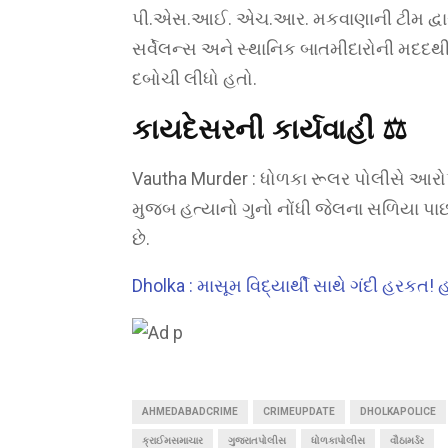
પી.એસ.આઈ. એચ.આર. મકવાણાની ટીમ દ્વારા
સર્વેલન્સ અને સ્થાનિક બાતમીદારોની મદદ
દબોચી લીધો હતો.
કાયદેસરની કાર્યવાહી
⚖️
Vautha Murder : ધોળકા રૂલર પોલીસે આરોપ
મુજબ હત્યાનો ગુનો નોંધી જેલના સળિયા પા
છે.
Dholka : માસૂમ વિદ્યાર્થી સાથે ગંદી હરક
AHMEDABADCRIME
CRIMEUPDATE
DHOLKAPOLICE
ક્રાઈમસમાચાર
ગુજરાતપોલીસ
ધોળકાપોલીસ
વૌઠામર્ડર