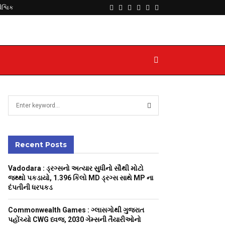
Facebook
Twitter
Instagram
Youtube
Telegram
Whatsapp
વૈશ્વિક
S
e
a
S
r
c
Recent Posts
E
h
f
A
Vadodara : ડ્રગ્સનો અત્યાર સુધીનો સૌથી મોટો
o
જથ્થો પકડાયો, 1.396 કિલો MD ડ્રગ્સ સાથે MP ના
r
R
દંપતીની ધરપકડ
:
C
Commonwealth Games : ગ્લાસગોથી ગુજરાત
પહોંચ્યો CWG ધ્વજ, 2030 ગેમ્સની તૈયારીઓનો