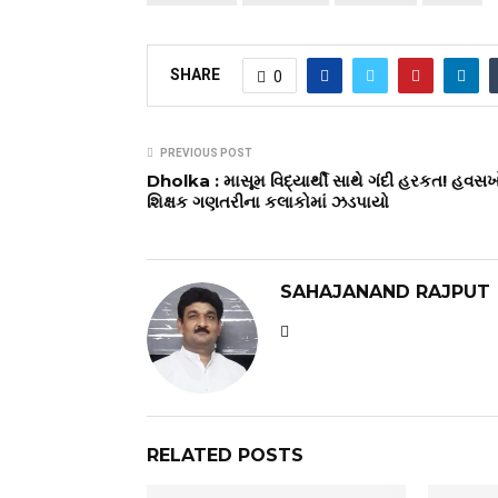
SHARE
0
PREVIOUS POST
Dholka : માસૂમ વિદ્યાર્થી સાથે ગંદી હરકત! હવસ
શિક્ષક ગણતરીના કલાકોમાં ઝડપાયો
SAHAJANAND RAJPUT
RELATED POSTS