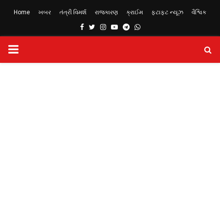
Home
ખબર
તંત્રી વિમર્શ
રાજકારણ
ક્રાઈમ
ફટાફટ ન્યૂઝ
વૈશ્વિક
Facebook
Twitter
Instagram
Youtube
Telegram
Whatsapp
PRIMARY
MENU