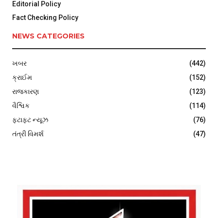
Editorial Policy
Fact Checking Policy
NEWS CATEGORIES
ખબર
(442)
ક્રાઈમ
(152)
રાજકારણ
(123)
વૈશ્વિક
(114)
ફટાફટ ન્યૂઝ
(76)
તંત્રી વિમર્શ
(47)