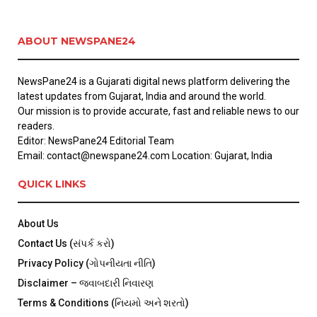
ABOUT NEWSPANE24
NewsPane24 is a Gujarati digital news platform delivering the
latest updates from Gujarat, India and around the world.
Our mission is to provide accurate, fast and reliable news to our
readers.
Editor: NewsPane24 Editorial Team
Email: contact@newspane24.com Location: Gujarat, India
QUICK LINKS
About Us
Contact Us (સંપર્ક કરો)
Privacy Policy (ગોપનીયતા નીતિ)
Disclaimer – જવાબદારી નિવારણ
Terms & Conditions (નિયમો અને શરતો)