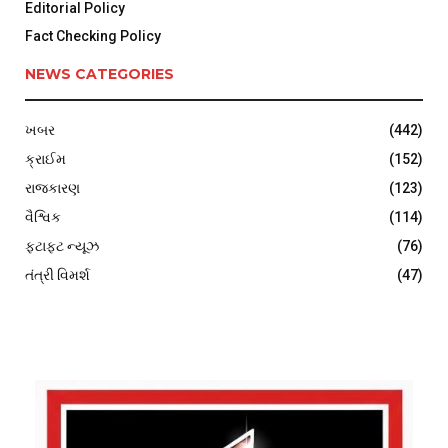
Editorial Policy
Fact Checking Policy
NEWS CATEGORIES
ખબર
(442)
ક્રાઈમ
(152)
રાજકારણ
(123)
વૈશ્વિક
(114)
ફટાફટ ન્યૂઝ
(76)
તંત્રી વિમર્શ
(47)