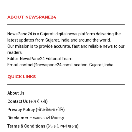
ABOUT NEWSPANE24
NewsPane24 is a Gujarati digital news platform delivering the
latest updates from Gujarat, India and around the world.
Our mission is to provide accurate, fast and reliable news to our
readers.
Editor: NewsPane24 Editorial Team
Email: contact@newspane24.com Location: Gujarat, India
QUICK LINKS
About Us
Contact Us (સંપર્ક કરો)
Privacy Policy (ગોપનીયતા નીતિ)
Disclaimer – જવાબદારી નિવારણ
Terms & Conditions (નિયમો અને શરતો)