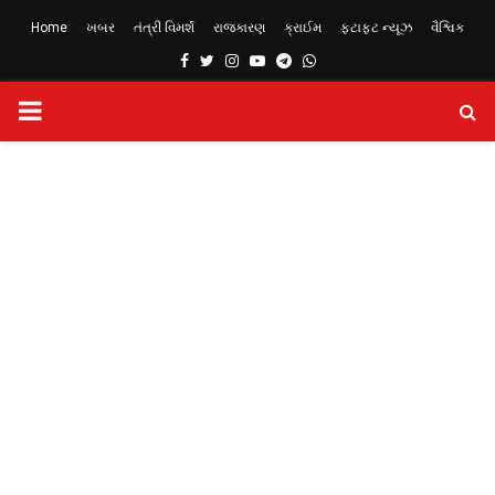
Home
ખબર
તંત્રી વિમર્શ
રાજકારણ
ક્રાઈમ
ફટાફટ ન્યૂઝ
વૈશ્વિક
Facebook
Twitter
Instagram
Youtube
Telegram
Whatsapp
PRIMARY
MENU