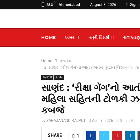
C
Ahmedabad
August 8, 2026
Sign i
28.3
HOME
ખબર
તંત્રી વિમર્શ
રાજકાર
Home
ક્રાઈમ
સાણંદ : ‘રીક્ષા ગેંગ’નો આતંક ખતમ, વૃદ્ધોને નિશાન બન
ક્રાઈમ
ખબર
સાણંદ : ‘રીક્ષા ગેંગ’નો 
મહિલા સહિતની ટોળકી ઝડપ
કબજે
by
SAHAJANAND RAJPUT
April 3, 2026
0
99
SHARE
1