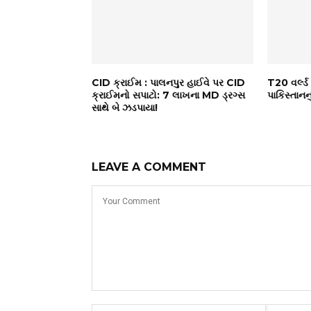
CID ક્રાઈમ : પાલનપુર હાઈવે પર CID
T20 વર્લ્
ક્રાઈમનો સપાટો: ₹7 લાખના MD ડ્રગ્સ
પાકિસ્તાનનુ
સાથે બે ઝડપાયા!
LEAVE A COMMENT