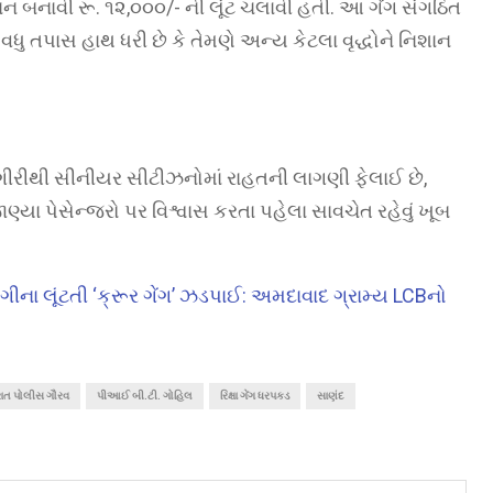
ાન બનાવી રૂ. ૧૨,૦૦૦/- ની લૂંટ ચલાવી હતી. આ ગેંગ સંગઠિત
વધુ તપાસ હાથ ધરી છે કે તેમણે અન્ય કેટલા વૃદ્ધોને નિશાન
રીથી સીનીયર સીટીઝનોમાં રાહતની લાગણી ફેલાઈ છે,
ણ્યા પેસેન્જરો પર વિશ્વાસ કરતા પહેલા સાવચેત રહેવું ખૂબ
ગીના લૂંટતી ‘ક્રૂર ગેંગ’ ઝડપાઈ: અમદાવાદ ગ્રામ્ય LCBનો
ાત પોલીસ ગૌરવ
પીઆઈ બી.ટી. ગોહિલ
રિક્ષા ગેંગ ધરપકડ
સાણંદ