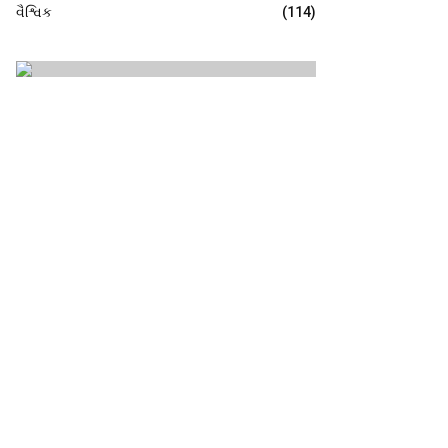
વૈશ્વિક
(114)