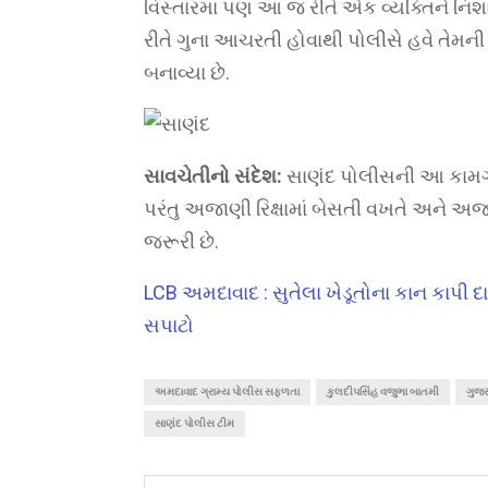
વિસ્તારમાં પણ આ જ રીતે એક વ્યક્તિને નિશ
રીતે ગુના આચરતી હોવાથી પોલીસે હવે તેમની 
બનાવ્યા છે.
સાવચેતીનો સંદેશ:
સાણંદ પોલીસની આ કામગી
પરંતુ અજાણી રિક્ષામાં બેસતી વખતે અને અજા
જરૂરી છે.
LCB અમદાવાદ : સુતેલા ખેડૂતોના કાન કાપી દા
સપાટો
અમદાવાદ ગ્રામ્ય પોલીસ સફળતા
કુલદીપસિંહ વજુભા બાતમી
ગુજર
સાણંદ પોલીસ ટીમ