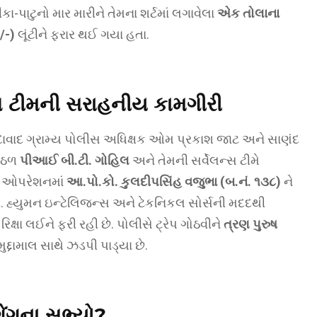
ંકા-પાટુનો માર મારીને તેમના શર્ટમાં લગાવેલા
એક તોલાના
/-)
લૂંટીને ફરાર થઈ ગયા હતા.
ોશ ટીમની સરાહનીય કામગીરી
ાવાદ ગ્રામ્ય પોલીસ અધિક્ષક ઓમ પ્રકાશ જાટ અને સાણંદ
હેઠળ
પીઆઈ બી.ટી. ગોહિલ
અને તેમની સર્વેલન્સ ટીમે
ળ ઓપરેશનમાં
આ.પો.કો. કુલદીપસિંહ વજુભા (બ.નં. ૧૩૮)
ને
હ્યુમન ઇન્ટેલિજન્સ અને ટેકનિકલ સોર્સની મદદથી
ક્ષા લઈને ફરી રહી છે. પોલીસે ટ્રેપ ગોઠવીને
ત્રણ પુરુષ
દામાલ સાથે ઝડપી પાડ્યા છે.
 ગેંગના સભ્યો?