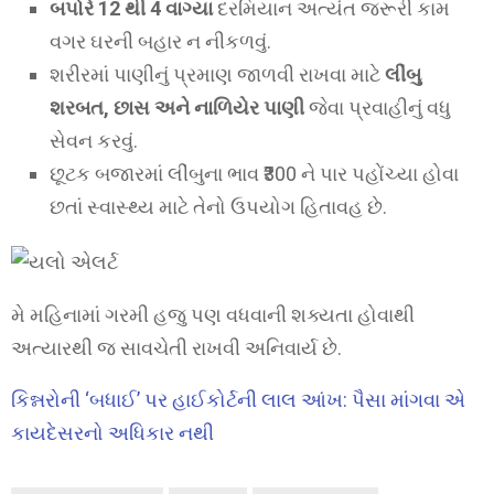
બપોરે 12 થી 4 વાગ્યા
દરમિયાન અત્યંત જરૂરી કામ
વગર ઘરની બહાર ન નીકળવું.
શરીરમાં પાણીનું પ્રમાણ જાળવી રાખવા માટે
લીંબુ
શરબત, છાસ અને નાળિયેર પાણી
જેવા પ્રવાહીનું વધુ
સેવન કરવું.
છૂટક બજારમાં લીંબુના ભાવ ₹300 ને પાર પહોંચ્યા હોવા
છતાં સ્વાસ્થ્ય માટે તેનો ઉપયોગ હિતાવહ છે.
મે મહિનામાં ગરમી હજુ પણ વધવાની શક્યતા હોવાથી
અત્યારથી જ સાવચેતી રાખવી અનિવાર્ય છે.
કિન્નરોની ‘બધાઈ’ પર હાઈકોર્ટની લાલ આંખ: પૈસા માંગવા એ
કાયદેસરનો અધિકાર નથી