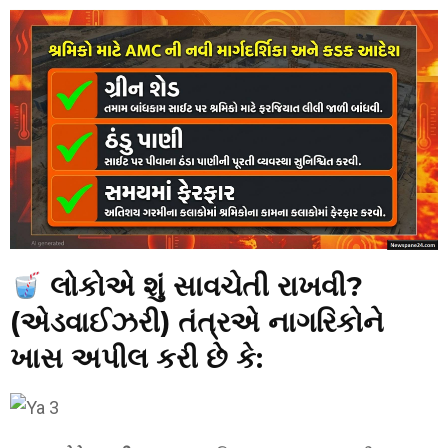
લોકોએ શું સાવચેતી રાખવી?
(એડવાઈઝરી)
તંત્રએ નાગરિકોને
ખાસ અપીલ કરી છે કે: