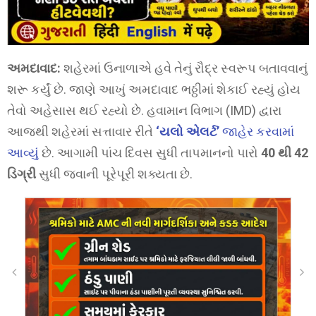
અમદાવાદ:
શહેરમાં ઉનાળાએ હવે તેનું રૌદ્ર સ્વરૂપ બતાવવાનું
શરૂ કર્યું છે. જાણે આખું અમદાવાદ ભઠ્ઠીમાં શેકાઈ રહ્યું હોય
તેવો અહેસાસ થઈ રહ્યો છે. હવામાન વિભાગ (IMD) દ્વારા
આજથી શહેરમાં સત્તાવાર રીતે
‘યલો એલર્ટ’
જાહેર કરવામાં
આવ્યું
છે. આગામી પાંચ દિવસ સુધી તાપમાનનો પારો
40 થી 42
ડિગ્રી
સુધી જવાની પૂરેપૂરી શક્યતા છે.