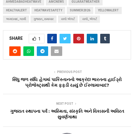
AHMEDABADHEATWAVE
AMCNEWS
GUJARATWEATHER
HEALTHALERT
HEATWAVESAFETY
SUMMER2026
YELLOWALERT
અમદાવાદ_ગરમી
ગુજરાત_સમાચાર
યલો એલર્ટ
યલો_એલર્ટ
SHARE
1
PREVIOUS POST
સિંધુ જળ સંધિ: હેગમાં પાકિસ્તાનનો આક્રંદ! ભારતના હાઈડ્રો
પ્રોજેક્ટ્સથી કેમ ફફડી રહ્યું છે ઈસ્લામાબાદ?
NEXT POST
ગુજરાત સ્થાપના પર્વ : અસ્મિતા, સંસ્કૃતિ અને વિકાસની અવિરત
સુવર્ણગાથા