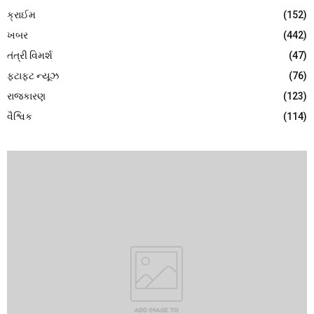
ક્રાઈમ
(152)
ખબર
(442)
તંત્રી વિમર્શ
(47)
ફટાફટ ન્યૂઝ
(76)
રાજકારણ
(123)
વૈશ્વિક
(114)