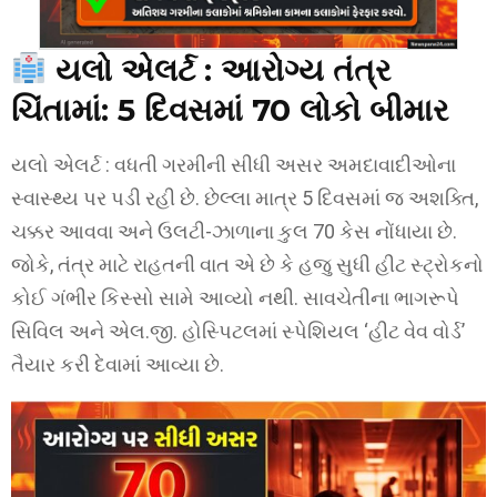
યલો એલર્ટ : આરોગ્ય તંત્ર
ચિંતામાં: 5 દિવસમાં 70 લોકો બીમાર
યલો એલર્ટ : વધતી ગરમીની સીધી અસર અમદાવાદીઓના
સ્વાસ્થ્ય પર પડી રહી છે. છેલ્લા માત્ર 5 દિવસમાં જ અશક્તિ,
ચક્કર આવવા અને ઉલટી-ઝાળાના કુલ 70 કેસ નોંધાયા છે.
જોકે, તંત્ર માટે રાહતની વાત એ છે કે હજુ સુધી હીટ સ્ટ્રોકનો
કોઈ ગંભીર કિસ્સો સામે આવ્યો નથી. સાવચેતીના ભાગરૂપે
સિવિલ અને એલ.જી. હોસ્પિટલમાં સ્પેશિયલ ‘હીટ વેવ વોર્ડ’
તૈયાર કરી દેવામાં આવ્યા છે.