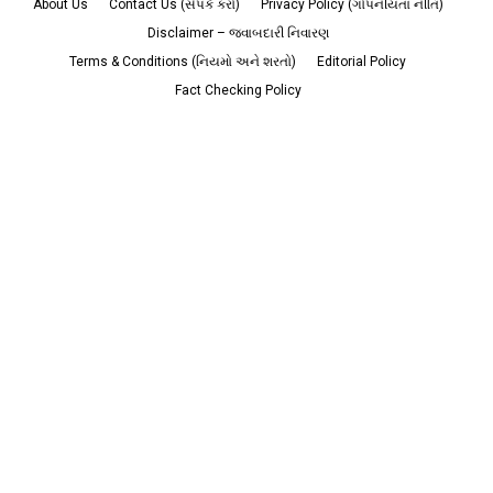
About Us
Contact Us (સંપર્ક કરો)
Privacy Policy (ગોપનીયતા નીતિ)
Disclaimer – જવાબદારી નિવારણ
Terms & Conditions (નિયમો અને શરતો)
Editorial Policy
Fact Checking Policy