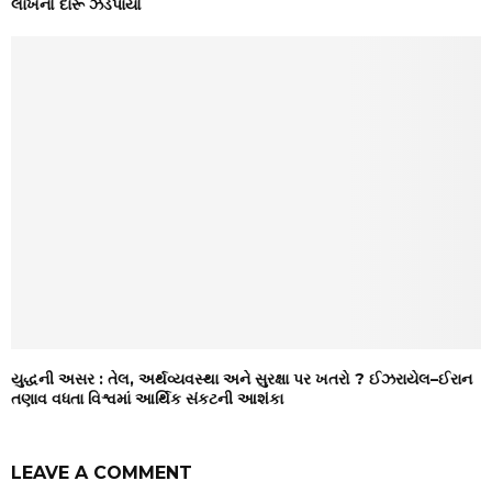
લાખનો દારૂ ઝડપાયો
યુદ્ધની અસર : તેલ, અર્થવ્યવસ્થા અને સુરક્ષા પર ખતરો ? ઈઝરાયેલ–ઈરાન
તણાવ વધતા વિશ્વમાં આર્થિક સંકટની આશંકા
LEAVE A COMMENT