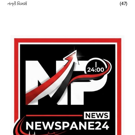
તંત્રી વિમર્શ
(47)