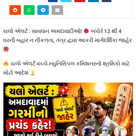
યલો એલર્ટ : સાવધાન અમદાવાદીઓ!
બપોરે 12 થી 4
ઘરની બહાર ન નીકળતા, તંત્ર દ્વારા આકરી માર્ગદર્શિકા જાહેર
યલો એલર્ટ વચ્ચે મ્યુનિસિપલ કમિશનરનો શ્રમિકો માટે
મોટો આદેશ