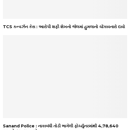
TCS કન્વર્ઝન કેસ : આરોપી શફી શેખનો જેલમાં હુમલાનો ચોંકાવનારો દાવો
Sanand Police : નાકાબંધી તોડી ભાગેલી ફોર્ચ્યુનરમાંથી ₹4,78,640