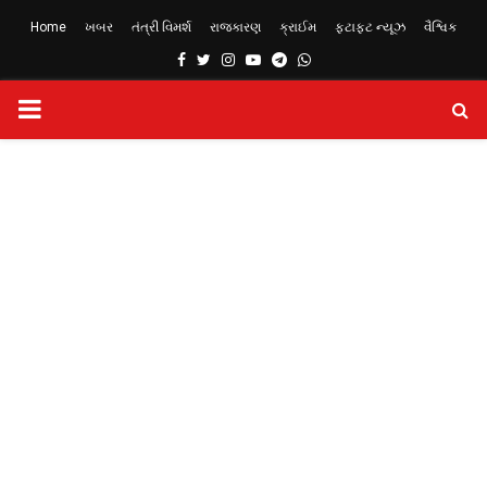
Home
ખબર
તંત્રી વિમર્શ
રાજકારણ
ક્રાઈમ
ફટાફટ ન્યૂઝ
વૈશ્વિક
Facebook
Twitter
Instagram
Youtube
Telegram
Whatsapp
PRIMARY
MENU