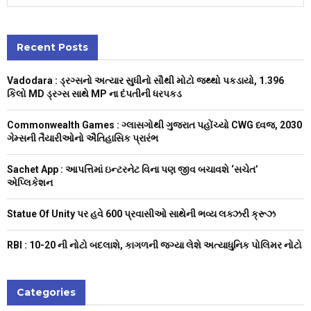
e
a
S
r
c
Recent Posts
E
h
f
A
Vadodara : ડ્રગ્સનો અત્યાર સુધીનો સૌથી મોટો જથ્થો પકડાયો, 1.396
o
કિલો MD ડ્રગ્સ સાથે MP ના દંપતીની ધરપકડ
r
R
:
Commonwealth Games : ગ્લાસગોથી ગુજરાત પહોંચ્યો CWG ધ્વજ, 2030
C
ગેમ્સની તૈયારીઓનો ઐતિહાસિક પ્રારંભ
H
Sachet App : આપત્તિમાં ઇન્ટરનેટ વિના પણ જીવ બચાવશે ‘સચેત’
એપ્લિકેશન
Statue Of Unity પર હવે 600 પ્રવાસીઓ સાથેની ભવ્ય લક્ઝરી ક્રૂઝ
RBI : ₹10-20 ની નોટો બદલાશે, કાગળની જગ્યા લેશે અત્યાધુનિક પોલિમર નોટો
Categories