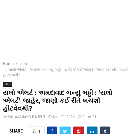
Home
ખબર
યલો એલર્ટ : અમદાવાદ બન્યું ભઠ્ઠી : ‘યલો એલર્ટ’ જાહેર, જાણો કઈ રીતે બચશો
હીટવેવથી?
ખબર
યલો એલર્ટ : અમદાવાદ બન્યું ભઠ્ઠી : ‘યલો
એલર્ટ’ જાહેર, જાણો કઈ રીતે બચશો
હીટવેવથી?
by
SAHAJANAND RAJPUT
April 30, 2026
0
81
SHARE
1