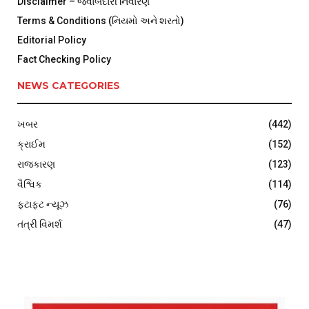
Disclaimer – જવાબદારી નિવારણ
Terms & Conditions (નિયમો અને શરતો)
Editorial Policy
Fact Checking Policy
NEWS CATEGORIES
ખબર
(442)
ક્રાઈમ
(152)
રાજકારણ
(123)
વૈશ્વિક
(114)
ફટાફટ ન્યૂઝ
(76)
તંત્રી વિમર્શ
(47)