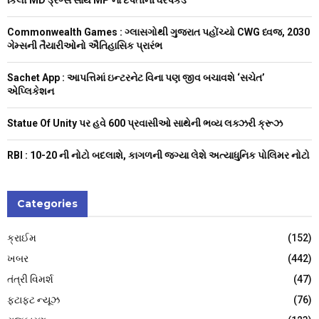
r
R
:
Commonwealth Games : ગ્લાસગોથી ગુજરાત પહોંચ્યો CWG ધ્વજ, 2030
C
ગેમ્સની તૈયારીઓનો ઐતિહાસિક પ્રારંભ
H
Sachet App : આપત્તિમાં ઇન્ટરનેટ વિના પણ જીવ બચાવશે ‘સચેત’
એપ્લિકેશન
Statue Of Unity પર હવે 600 પ્રવાસીઓ સાથેની ભવ્ય લક્ઝરી ક્રૂઝ
RBI : ₹10-20 ની નોટો બદલાશે, કાગળની જગ્યા લેશે અત્યાધુનિક પોલિમર નોટો
Categories
ક્રાઈમ
(152)
ખબર
(442)
તંત્રી વિમર્શ
(47)
ફટાફટ ન્યૂઝ
(76)