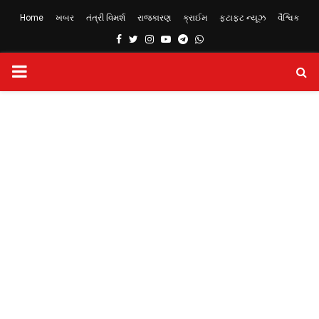
Home
ખબર
તંત્રી વિમર્શ
રાજકારણ
ક્રાઈમ
ફટાફટ ન્યૂઝ
વૈશ્વિક
Facebook
Twitter
Instagram
Youtube
Telegram
Whatsapp
PRIMARY
MENU