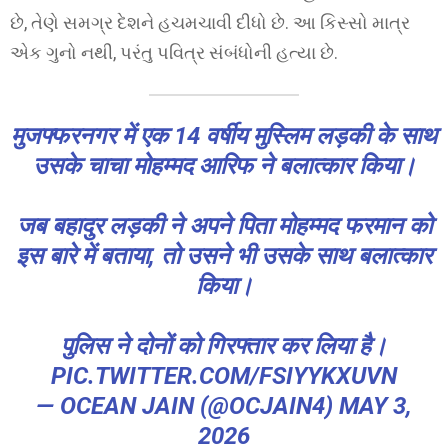
છે, તેણે સમગ્ર દેશને હચમચાવી દીધો છે. આ કિસ્સો માત્ર
એક ગુનો નથી, પરંતુ પવિત્ર સંબંધોની હત્યા છે.
मुजफ्फरनगर में एक 14 वर्षीय मुस्लिम लड़की के साथ
उसके चाचा मोहम्मद आरिफ ने बलात्कार किया।
जब बहादुर लड़की ने अपने पिता मोहम्मद फरमान को
इस बारे में बताया, तो उसने भी उसके साथ बलात्कार
किया।
पुलिस ने दोनों को गिरफ्तार कर लिया है।
PIC.TWITTER.COM/FSIYYKXUVN
— OCEAN JAIN (@OCJAIN4)
MAY 3,
2026