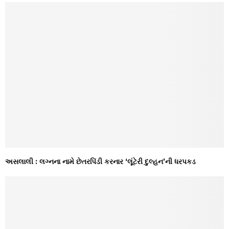
અસલાલી : લગ્નના નામે છેતરપિંડી કરનાર ‘લૂંટેરી દુલ્હન’ની ધરપકડ