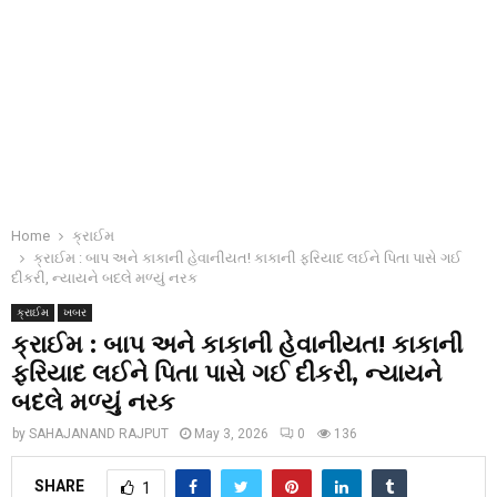
Home
ક્રાઈમ
ક્રાઈમ : બાપ અને કાકાની હેવાનીયત! કાકાની ફરિયાદ લઈને પિતા પાસે ગઈ
દીકરી, ન્યાયને બદલે મળ્યું નરક
ક્રાઈમ
ખબર
ક્રાઈમ : બાપ અને કાકાની હેવાનીયત! કાકાની
ફરિયાદ લઈને પિતા પાસે ગઈ દીકરી, ન્યાયને
બદલે મળ્યું નરક
by
SAHAJANAND RAJPUT
May 3, 2026
0
136
SHARE
1