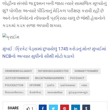
લોહીના સંબંધો જ દુશ્મન બની જાય ત્યારે સામાજિક મૂલ્યોનું
શું? પોલીસ અત્યારે પીડિતાનું મેડિકલ પરીક્ષણ કરાવી રહી છે
અને તેના નિવેદનો નોંધવાની પ્રક્રિયા ચાલુ છે જેથી હેવાનોને
કડકમાં કડક સજા અપાવી શકાય.
મુંબઈ : ક્રિકેટ પેડ્સમાં છુપાયેલું 1745 કરોડનું મોત! મુંબઈમાં
NCBનો અત્યાર સુધીનો સૌથી મોટો ધડાકો
CRIMENEWSGUJARATI
FATHERUNCLEARRESTED
HUMANITYSHAMED
JUSTICEFORMINOR
MUZAFFARNAGARNEWS
POCSOACT
POLICEACTION
UPCRIME
ક્રાઈમ
ક્રાઈમસમાચાર
ન્યાય
પિતાકાકાનીધરપકડ
પોક્સોએક્ટ
માનવતાશર્મસાર
મુઝફ્ફરનગરન્યૂઝ
SHARE
1