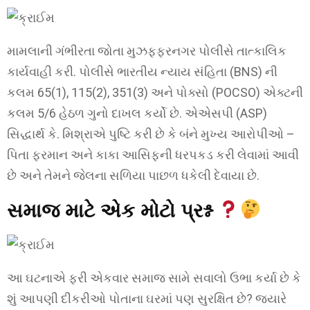
મામલાની ગંભીરતા જોતા મુઝફ્ફરનગર પોલીસે તાત્કાલિક
કાર્યવાહી કરી. પોલીસે ભારતીય ન્યાય સંહિતા (BNS) ની
કલમ 65(1), 115(2), 351(3) અને પોક્સો (POCSO) એક્ટની
કલમ 5/6 હેઠળ ગુનો દાખલ કર્યો છે. એએસપી (ASP)
સિદ્ધાર્થ કે. મિશ્રાએ પુષ્ટિ કરી છે કે બંને મુખ્ય આરોપીઓ –
પિતા ફરમાન અને કાકા આસિફની ધરપકડ કરી લેવામાં આવી
છે અને તેમને જેલના સળિયા પાછળ ધકેલી દેવાયા છે.
સમાજ માટે એક મોટો પ્રશ્ન
આ ઘટનાએ ફરી એકવાર સમાજ સામે સવાલો ઉભા કર્યા છે કે
શું આપણી દીકરીઓ પોતાના ઘરમાં પણ સુરક્ષિત છે? જ્યારે