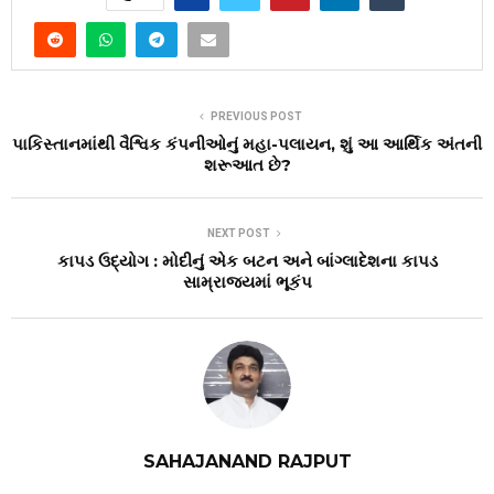
PREVIOUS POST
પાકિસ્તાનમાંથી વૈશ્વિક કંપનીઓનું મહા-પલાયન, શું આ આર્થિક અંતની
શરૂઆત છે?
NEXT POST
કાપડ ઉદ્યોગ : મોદીનું એક બટન અને બાંગ્લાદેશના કાપડ
સામ્રાજ્યમાં ભૂકંપ
SAHAJANAND RAJPUT