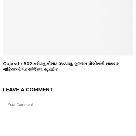
Gujarat : ₹802 કરોડનું કૌભાંડ ઝડપાયુ, ગુજરાત પોલીસની સાયબર
માફિયાઓ પર સર્જિકલ સ્ટ્રાઈક
LEAVE A COMMENT