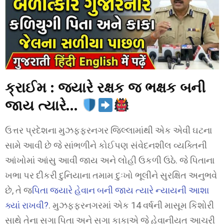
ક્રાઈમ : જ્યારે રક્ષક જ ભક્ષક બની
જાય ત્યારે…
ઉત્તર પ્રદેશના મુઝફ્ફરનગર જિલ્લામાંથી એક એવી ઘટના
સામે આવી છે જે સાંભળીને કોઈપણ સંવેદનશીલ વ્યક્તિની
આંખોમાં આંસુ આવી જાય અને લોહી ઉકળી ઉઠે. જે પિતાના
ખભા પર દીકરી દુનિયાના તમામ દુઃખો ભૂલીને સુરક્ષિત અનુભવે
છે, તે જ
પિતા જ્યારે હેવાન બની જાય ત્યારે ન્યાયની આશા
ક્યાં રાખવી?
. મુઝફ્ફરનગરમાં એક 14 વર્ષની માસૂમ કિશોરી
સાથે તેના સગા પિતા અને સગા કાકાએ જે હેવાનીયત આચરી