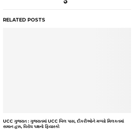
RELATED POSTS
UCC ગુજરાત : ગુજરાતમાં UCC બિલ પાસ, દીકરીઓને મળ્યો મિલકતમાં
સમાન હક્ક, વિરોધ પક્ષનો ફિયાસ્કો