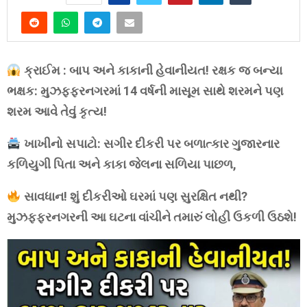
ક્રાઈમ : બાપ અને કાકાની હેવાનીયત! રક્ષક જ બન્યા
ભક્ષક: મુઝફ્ફરનગરમાં 14 વર્ષની માસૂમ સાથે શરમને પણ
શરમ આવે તેવું કૃત્ય!
ખાખીનો સપાટો: સગીર દીકરી પર બળાત્કાર ગુજારનાર
કળિયુગી પિતા અને કાકા જેલના સળિયા પાછળ,
સાવધાન! શું દીકરીઓ ઘરમાં પણ સુરક્ષિત નથી?
મુઝફ્ફરનગરની આ ઘટના વાંચીને તમારું લોહી ઉકળી ઉઠશે!