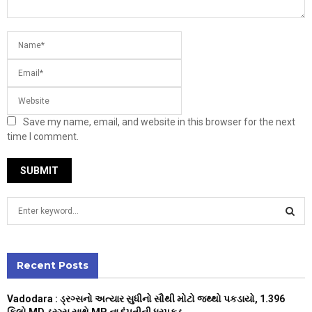
Save my name, email, and website in this browser for the next
time I comment.
S
e
a
S
r
c
Recent Posts
E
h
f
A
Vadodara : ડ્રગ્સનો અત્યાર સુધીનો સૌથી મોટો જથ્થો પકડાયો, 1.396
o
કિલો MD ડ્રગ્સ સાથે MP ના દંપતીની ધરપકડ