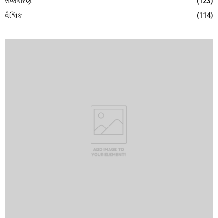
રાજકારણ
(123)
વૈશ્વિક
(114)