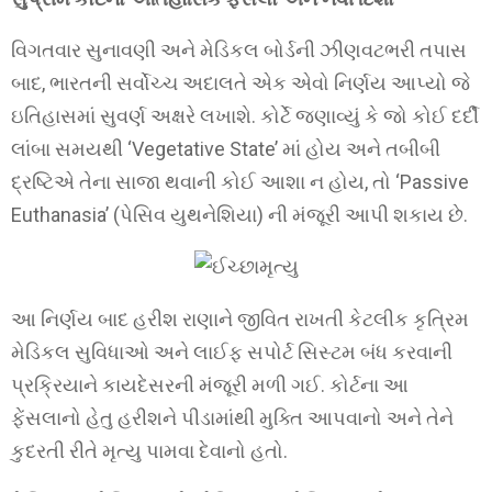
વિગતવાર સુનાવણી અને મેડિકલ બોર્ડની ઝીણવટભરી તપાસ
બાદ, ભારતની સર્વોચ્ચ અદાલતે એક એવો નિર્ણય આપ્યો જે
ઇતિહાસમાં સુવર્ણ અક્ષરે લખાશે. કોર્ટે જણાવ્યું કે જો કોઈ દર્દી
લાંબા સમયથી ‘Vegetative State’ માં હોય અને તબીબી
દ્રષ્ટિએ તેના સાજા થવાની કોઈ આશા ન હોય, તો ‘Passive
Euthanasia’ (પેસિવ યુથનેશિયા) ની મંજૂરી આપી શકાય છે.
આ નિર્ણય બાદ હરીશ રાણાને જીવિત રાખતી કેટલીક કૃત્રિમ
મેડિકલ સુવિધાઓ અને લાઈફ સપોર્ટ સિસ્ટમ બંધ કરવાની
પ્રક્રિયાને કાયદેસરની મંજૂરી મળી ગઈ. કોર્ટના આ
ફેંસલાનો હેતુ હરીશને પીડામાંથી મુક્તિ આપવાનો અને તેને
કુદરતી રીતે મૃત્યુ પામવા દેવાનો હતો.