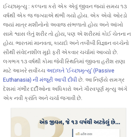
ઈચ્છામૃત્યુ : કલ્પના કરો એક એવું જીવન જ્યાં સમય ૧૩
વર્ષથી એક જ જગ્યાએ થંભી ગયો હોય. એક એવો ઓરડો
જ્યાં માત્ર મશીનોનો અવાજ સંભળાતો હોય અને આંખો
સામે શ્વાસ લેતું શરીર તો હોય, પણ એ શરીરમાં કોઈ ચેતના ન
હોય. ભારતમાં માનવતા, કાયદો અને તબીબી વિજ્ઞાન વચ્ચેનો
સૌથી સંવેદનશીલ મુદ્દો ફરી એકવાર ચર્ચામાં આવ્યો છે.
લગભગ ૧૩ વર્ષથી કોમા જેવી સ્થિતિમાં જીવતા હરીશ રાણા
માટે આખરે સર્વોચ્ચ
અદાલતે ‘ઈચ્છામૃત્યુ’ (Passive
Euthanasia) ની મંજૂરી આપી દીધી
છે. આ નિર્ણયે સમગ્ર
દેશમાં ગંભીર દર્દીઓના અધિકારો અને ગૌરવપૂર્ણ મૃત્યુ અંગે
એક નવી ક્રાંતિ અને ચર્ચા જગાવી છે.