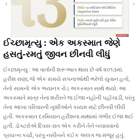
ઈચ્છામૃત્યુ :
એક અકસ્માત જેણે
હસતું-રમતું જીવન છીનવી લીધું
ઈચ્છામૃત્યુ : આ વાર્તાની શરૂઆત થાય છે વર્ષ ૨૦૧૩માં.
હરીશ રાણા, જે એક સમયે સપનાઓથી ભરેલો યુવાન હતો,
તેનો સામનો એક ભયાનક રોડ અકસ્માત સાથે થયો. આ
અકસ્માતે માત્ર તેના શરીરને જ ઈજા નહોતી પહોંચાડી, પરંતુ
તેના આખા પરિવારની ખુશીઓને કાયમ માટે છીનવી લીધી
હતી. અકસ્માત દરમિયાન હરીશના માથામાં ગંભીર ઈજા થઈ
હતી. ડોક્ટરોએ દિવસ-રાત એક કરીને તેને બચાવવાનો
પ્રયત્ન કર્યો, પરંતુ નસીબને કંઈક અલગ જ મંજૂર હતું.