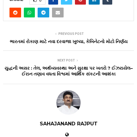
0
PREVIOUS POST
ભારતમાં રોકાણ માટે નવા દરવાજા ખુલ્યા, કેબિનેટનો મોટો નિર્ણય
NEXT POST
યુદ્ધની અસર : તેલ, અર્થવ્યવસ્થા અને સુરક્ષા પર ખતરો ? ઈઝરાયેલ–
ઈરાન તણાવ વધતા વિશ્વમાં આર્થિક સંકટની આશંકા
SAHAJANAND RAJPUT