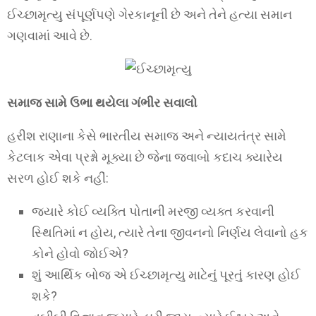
ઈચ્છામૃત્યુ સંપૂર્ણપણે ગેરકાનૂની છે અને તેને હત્યા સમાન
ગણવામાં આવે છે.
સમાજ સામે ઉભા થયેલા ગંભીર સવાલો
હરીશ રાણાના કેસે ભારતીય સમાજ અને ન્યાયતંત્ર સામે
કેટલાક એવા પ્રશ્નો મૂક્યા છે જેના જવાબો કદાચ ક્યારેય
સરળ હોઈ શકે નહીં:
જ્યારે કોઈ વ્યક્તિ પોતાની મરજી વ્યક્ત કરવાની
સ્થિતિમાં ન હોય, ત્યારે તેના જીવનનો નિર્ણય લેવાનો હક
કોને હોવો જોઈએ?
શું આર્થિક બોજ એ ઈચ્છામૃત્યુ માટેનું પૂરતું કારણ હોઈ
શકે?