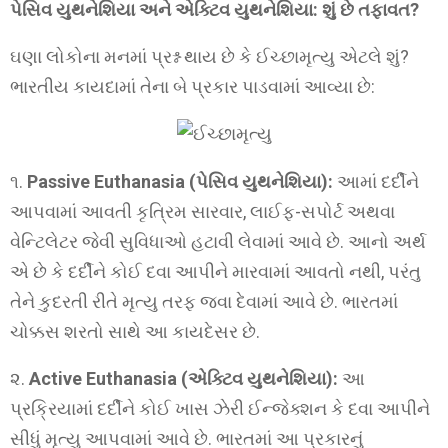
પેસિવ યુથનેશિયા અને એક્ટિવ યુથનેશિયા: શું છે તફાવત?
ઘણા લોકોના મનમાં પ્રશ્ન થાય છે કે ઈચ્છામૃત્યુ એટલે શું?
ભારતીય કાયદામાં તેના બે પ્રકાર પાડવામાં આવ્યા છે:
૧.
Passive Euthanasia (પેસિવ યુથનેશિયા):
આમાં દર્દીને
આપવામાં આવતી કૃત્રિમ સારવાર, લાઈફ-સપોર્ટ અથવા
વેન્ટિલેટર જેવી સુવિધાઓ હટાવી લેવામાં આવે છે. આનો અર્થ
એ છે કે દર્દીને કોઈ દવા આપીને મારવામાં આવતો નથી, પરંતુ
તેને કુદરતી રીતે મૃત્યુ તરફ જવા દેવામાં આવે છે. ભારતમાં
ચોક્કસ શરતો સાથે આ કાયદેસર છે.
૨.
Active Euthanasia (એક્ટિવ યુથનેશિયા):
આ
પ્રક્રિયામાં દર્દીને કોઈ ખાસ ઝેરી ઈન્જેક્શન કે દવા આપીને
સીધું મૃત્યુ આપવામાં આવે છે. ભારતમાં આ પ્રકારનું