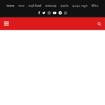
Home
ખબર
તંત્રી વિમર્શ
રાજકારણ
ક્રાઈમ
ફટાફટ ન્યૂઝ
વૈશ્વિક
Facebook
Twitter
Instagram
Youtube
Telegram
Whatsapp
PRIMARY
MENU