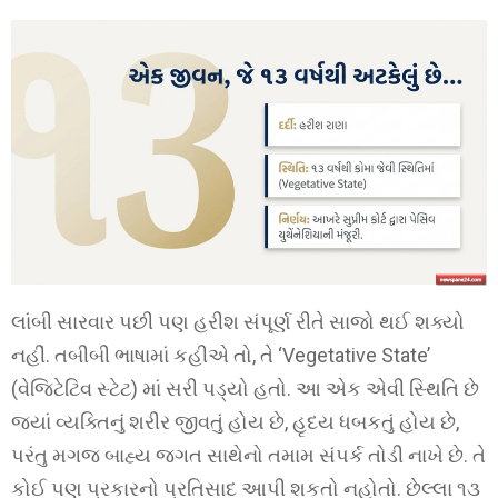
લાંબી સારવાર પછી પણ હરીશ સંપૂર્ણ રીતે સાજો થઈ શક્યો
નહીં. તબીબી ભાષામાં કહીએ તો, તે ‘Vegetative State’
(વેજિટેટિવ સ્ટેટ) માં સરી પડ્યો હતો. આ એક એવી સ્થિતિ છે
જ્યાં વ્યક્તિનું શરીર જીવતું હોય છે, હૃદય ધબકતું હોય છે,
પરંતુ મગજ બાહ્ય જગત સાથેનો તમામ સંપર્ક તોડી નાખે છે. તે
કોઈ પણ પ્રકારનો પ્રતિસાદ આપી શકતો નહોતો. છેલ્લા ૧૩