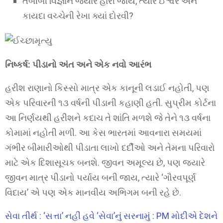
તબીબી વિજ્ઞાન જ્યારે હારી જાય, ત્યારે ઈશ્વર અને
કાયદા વચ્ચેની રેખા ક્યાં દોરવી?
નિષ્કર્ષ: પીડાનો અંત અને એક નવો આરંભ
હરીશ રાણાનો કિસ્સો માત્ર એક કાનૂની લડાઈ નહોતી, પણ
એક પરિવારની ૧૩ વર્ષની પીડાની કહાણી હતી. સુપ્રીમ કોર્ટના
આ નિર્ણયથી હરીશને કદાચ તે શાંતિ મળશે જે તેને ૧૩ વર્ષના
કોમામાં નહોતી મળી. આ કેસ ભારતમાં આવનારા સમયમાં
ગંભીર બીમારીઓથી પીડાતા લાખો દર્દીઓ અને તેમના પરિવારો
માટે એક દિશાસૂચક બનશે. જીવન અમૂલ્ય છે, પણ જ્યારે
જીવન માત્ર પીડાનો પર્યાય બની જાય, ત્યારે ‘ગૌરવપૂર્ણ
વિદાય’ એ પણ એક માનવીય અભિગમ બની રહે છે.
સેવા તીર્થ : ‘સત્તા’ નહીં હવે ‘સેવા’નું સરનામું : PM મોદીએ દેશને