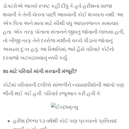
ડોક્ટરોએ આખરે સ્પષ્ટ કહી દીધું કે હવે હરીશના સાજા
થવાની કે તેની ચેતના પાછી આવવાની કોઈ શક્યતા નથી. આ
એક પિતા અને માતા માટે સૌથી વધુ આઘાતજનક સમાચાર
હતા. એક તરફ પોતાના સંતાનને જીવતું જોવાની લાલસા હતી,
તો બીજી તરફ તેને દરરોજ મશીનો વચ્ચે પીડાતા જોવાનું
અસહ્ય દુઃખ હતું. આ સ્થિતિમાં, ભારે હૈયે પરિવારે કોર્ટનો
દરવાજો ખટખટાવવાનું નક્કી કર્યું.
શા માટે પરિવારે માંગી મરવાની મંજૂરી?
કોર્ટમાં પરિવારની દલીલો સાંભળીને ન્યાયાધીશોની આંખો પણ
ભીની થઈ ગઈ હતી. પરિવારે રજૂઆત કરી હતી કે:
હરીશ છેલ્લા ૧૩ વર્ષથી કોઈ પણ પ્રકારનો પ્રતિસાદ