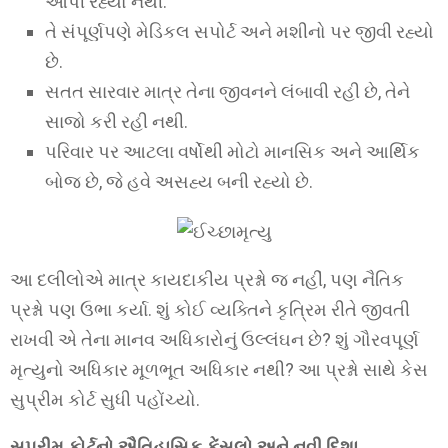
આપી રહ્યો નથી.
તે સંપૂર્ણપણે મેડિકલ સપોર્ટ અને મશીનો પર જીવી રહ્યો
છે.
સતત સારવાર માત્ર તેના જીવનને લંબાવી રહી છે, તેને
સાજો કરી રહી નથી.
પરિવાર પર આટલા વર્ષોથી મોટો માનસિક અને આર્થિક
બોજ છે, જે હવે અસહ્ય બની રહ્યો છે.
આ દલીલોએ માત્ર કાયદાકીય પ્રશ્નો જ નહીં, પણ નૈતિક
પ્રશ્નો પણ ઉભા કર્યા. શું કોઈ વ્યક્તિને કૃત્રિમ રીતે જીવતી
રાખવી એ તેના માનવ અધિકારોનું ઉલ્લંઘન છે? શું ગૌરવપૂર્ણ
મૃત્યુનો અધિકાર મૂળભૂત અધિકાર નથી? આ પ્રશ્નો સાથે કેસ
સુપ્રીમ કોર્ટ સુધી પહોંચ્યો.
સુપ્રીમ કોર્ટનો ઐતિહાસિક ફેંસલો અને નવી દિશા