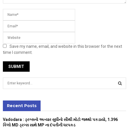
Save my name, email, and website in this browser for the next
time I comment.
S
e
a
S
r
c
Recent Posts
E
h
f
A
Vadodara : ડ્રગ્સનો અત્યાર સુધીનો સૌથી મોટો જથ્થો પકડાયો, 1.396
o
કિલો MD ડ્રગ્સ સાથે MP ના દંપતીની ધરપકડ
r