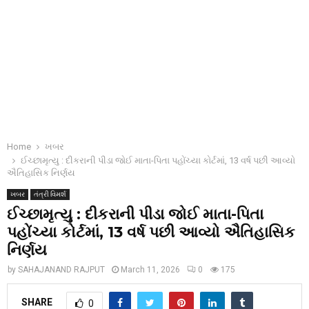
Home
ખબર
ઈચ્છામૃત્યુ : દીકરાની પીડા જોઈ માતા-પિતા પહોંચ્યા કોર્ટમાં, 13 વર્ષ પછી આવ્યો
ઐતિહાસિક નિર્ણય
ખબર
તંત્રી વિમર્શ
ઈચ્છામૃત્યુ : દીકરાની પીડા જોઈ માતા-પિતા
પહોંચ્યા કોર્ટમાં, 13 વર્ષ પછી આવ્યો ઐતિહાસિક
નિર્ણય
by
SAHAJANAND RAJPUT
March 11, 2026
0
175
SHARE
0