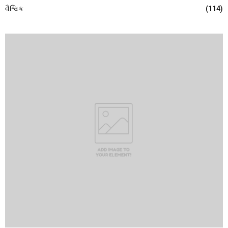
વૈશ્વિક
(114)