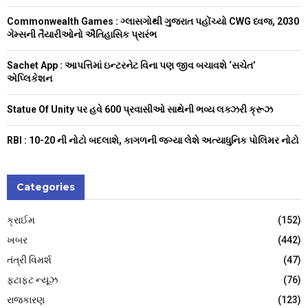
R
:
Commonwealth Games : ગ્લાસગોથી ગુજરાત પહોંચ્યો CWG ધ્વજ, 2030
C
ગેમ્સની તૈયારીઓનો ઐતિહાસિક પ્રારંભ
H
Sachet App : આપત્તિમાં ઇન્ટરનેટ વિના પણ જીવ બચાવશે ‘સચેત’
એપ્લિકેશન
Statue Of Unity પર હવે 600 પ્રવાસીઓ સાથેની ભવ્ય લક્ઝરી ક્રૂઝ
RBI : ₹10-20 ની નોટો બદલાશે, કાગળની જગ્યા લેશે અત્યાધુનિક પોલિમર નોટો
Categories
ક્રાઈમ
(152)
ખબર
(442)
તંત્રી વિમર્શ
(47)
ફટાફટ ન્યૂઝ
(76)
રાજકારણ
(123)