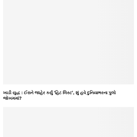
ખાડી યુદ્ધ : ઈરાને જાહેર કર્યું ‘હિટ લિસ્ટ’, શું હવે દુનિયાભરના પુલો
જોખમમાં?