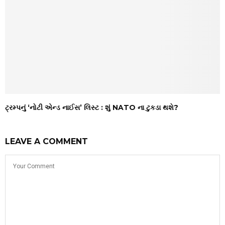
ટ્રમ્પનું ‘નોટી એન્ડ નાઈસ’ લિસ્ટ : શું NATO ના ટુકડા થશે?
LEAVE A COMMENT