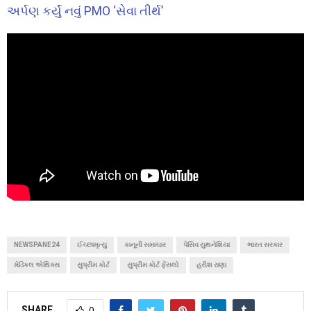
અર્પણ કર્યું નવું PMO ‘સેવા તીર્થ’
NEWSPANE24
ઈચ્છામૃત્યુ
કાનૂની સમાચાર
પેસિવ યુથનેશિયા
ભારત સરકાર
મેડિકલ એથિક્સ
સુપ્રીમ કોર્ટ
સુપ્રીમ કોર્ટ ફેંસલો
હરીશ રાણા
SHARE