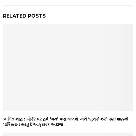
RELATED POSTS
અમિત શાહ : બોર્ડર પર હવે ‘ગન’ પણ ચાલશે અને ‘બુલડોઝર’ પણ! શાહનો
પાકિસ્તાન સરહદે આક્રમક અંદાજ