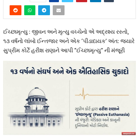
ઈચ્છામૃત્યુ : જીવન અને મૃત્યુ વચ્ચેનો એ અદ્રશ્ય રસ્તો,
૧૩ વર્ષનો લાંબો ઈન્તજાર અને એક ‘પીડાદાયક’ અંત: જ્યારે
સુપ્રીમ કોર્ટે હરીશ રાણાને આપી “ઈચ્છામૃત્યુ” ની મંજૂરી