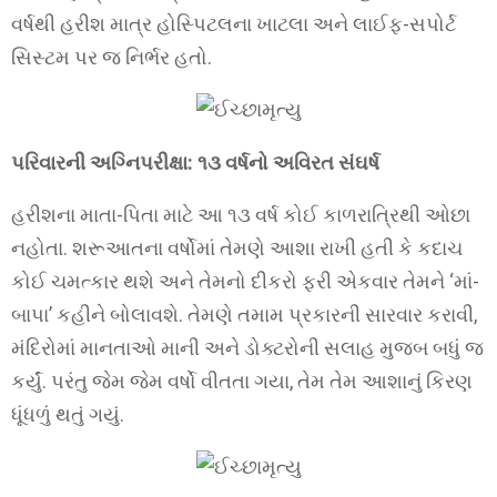
વર્ષથી હરીશ માત્ર હોસ્પિટલના ખાટલા અને લાઈફ-સપોર્ટ
સિસ્ટમ પર જ નિર્ભર હતો.
પરિવારની અગ્નિપરીક્ષા: ૧૩ વર્ષનો અવિરત સંઘર્ષ
હરીશના માતા-પિતા માટે આ ૧૩ વર્ષ કોઈ કાળરાત્રિથી ઓછા
નહોતા. શરૂઆતના વર્ષોમાં તેમણે આશા રાખી હતી કે કદાચ
કોઈ ચમત્કાર થશે અને તેમનો દીકરો ફરી એકવાર તેમને ‘માં-
બાપા’ કહીને બોલાવશે. તેમણે તમામ પ્રકારની સારવાર કરાવી,
મંદિરોમાં માનતાઓ માની અને ડોક્ટરોની સલાહ મુજબ બધું જ
કર્યું. પરંતુ જેમ જેમ વર્ષો વીતતા ગયા, તેમ તેમ આશાનું કિરણ
ધૂંધળું થતું ગયું.