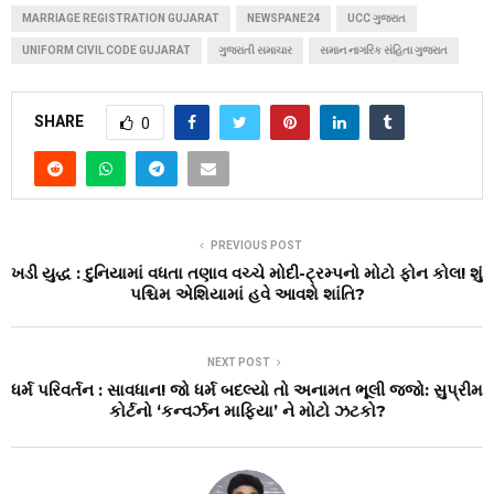
MARRIAGE REGISTRATION GUJARAT
NEWSPANE24
UCC ગુજરાત
UNIFORM CIVIL CODE GUJARAT
ગુજરાતી સમાચાર
સમાન નાગરિક સંહિતા ગુજરાત
SHARE
0
PREVIOUS POST
ખડી યુદ્ધ : દુનિયામાં વધતા તણાવ વચ્ચે મોદી-ટ્રમ્પનો મોટો ફોન કોલ! શું
પશ્ચિમ એશિયામાં હવે આવશે શાંતિ?
NEXT POST
ધર્મ પરિવર્તન : સાવધાન! જો ધર્મ બદલ્યો તો અનામત ભૂલી જજો: સુપ્રીમ
કોર્ટનો ‘કન્વર્ઝન માફિયા’ ને મોટો ઝટકો?