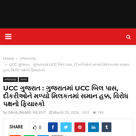
PRIMARY
MENU
Home
રાજકારણ
UCC ગુજરાત : ગુજરાતમાં UCC બિલ પાસ, દીકરીઓને મળ્યો મિલકતમાં સમાન
હક્ક, વિરોધ પક્ષનો ફિયાસ્કો
રાજકારણ
ખબર
UCC ગુજરાત : ગુજરાતમાં UCC બિલ પાસ,
દીકરીઓને મળ્યો મિલકતમાં સમાન હક્ક, વિરોધ
પક્ષનો ફિયાસ્કો
by
SAHAJANAND RAJPUT
March 25, 2026
0
199
SHARE
0