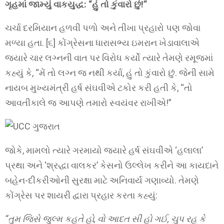
ગૃહમાં જામ્યું વાકયુદ્ધ: “હું તો કુંવારો છું!”
ચર્ચા દરમિયાન હળવી પળો અને તીખા પ્રહારો પણ જોવા
મળ્યા હતા. [૬] કોંગ્રેસના ધારાસભ્ય ઇમરાન ખેડાવાલાએ
જ્યારે ચાર લગ્નની વાત પર વિરોધ કર્યો ત્યારે તેમણે રમૂજમાં
કહ્યું કે, “મેં તો લગ્ન જ નથી કર્યા, હું તો કુંવારો છું. જેની સામે
નાયબ મુખ્યમંત્રી હર્ષ સંઘવીએ ટકોર કરી હતી કે, “તો
આવતીકાલે જ આપણે તમારો સ્વયંવર રાખીએ!”
જોકે, મામલો ત્યારે ગરમાયો જ્યારે હર્ષ સંઘવીએ ‘હલાલા’
પ્રથા અને ‘શ્રદ્ધા વાલકર’ કેસનો ઉલ્લેખ કરીને આ કાયદાને
બહેન-દીકરીઓની સુરક્ષા માટે અનિવાર્ય ગણાવ્યો. તેમણે
કોંગ્રેસ પર શાયરી દ્વારા પ્રહાર કરતા કહ્યું:
“તુમ જિસે જુલ્મ કહતે હો, વો આદત સી હો ગઈ, ચુપ રહ કે