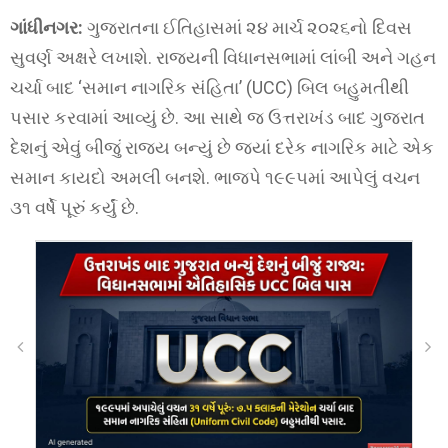
ગાંધીનગર:
ગુજરાતના ઈતિહાસમાં ૨૪ માર્ચ ૨૦૨૬નો દિવસ
સુવર્ણ અક્ષરે લખાશે. રાજ્યની વિધાનસભામાં લાંબી અને ગહન
ચર્ચા બાદ ‘સમાન નાગરિક સંહિતા’ (UCC) બિલ બહુમતીથી
પસાર કરવામાં આવ્યું છે. આ સાથે જ ઉત્તરાખંડ બાદ ગુજરાત
દેશનું એવું બીજું રાજ્ય બન્યું છે જ્યાં દરેક નાગરિક માટે એક
સમાન કાયદો અમલી બનશે. ભાજપે ૧૯૯૫માં આપેલું વચન
૩૧ વર્ષે પૂરું કર્યું છે.