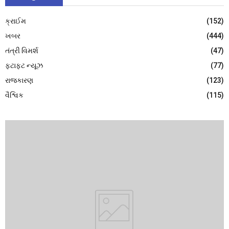
ક્રાઈમ
(152)
ખબર
(444)
તંત્રી વિમર્શ
(47)
ફટાફટ ન્યૂઝ
(77)
રાજકારણ
(123)
વૈશ્વિક
(115)