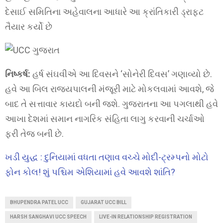
દેસાઈ સમિતિના અહેવાલના આધારે આ ક્રાંતિકારી ડ્રાફ્ટ
તૈયાર કર્યો છે
નિષ્કર્ષ:
હર્ષ સંઘવીએ આ દિવસને ‘સોનેરી દિવસ’ ગણાવ્યો છે.
હવે આ બિલ રાજ્યપાલની મંજૂરી માટે મોકલવામાં આવશે, જે
બાદ તે સત્તાવાર કાયદો બની જશે. ગુજરાતના આ પગલાથી હવે
આખા દેશમાં સમાન નાગરિક સંહિતા લાગુ કરવાની ચર્ચાઓ
ફરી તેજ બની છે.
ખડી યુદ્ધ : દુનિયામાં વધતા તણાવ વચ્ચે મોદી-ટ્રમ્પનો મોટો
ફોન કોલ! શું પશ્ચિમ એશિયામાં હવે આવશે શાંતિ?
BHUPENDRA PATEL UCC
GUJARAT UCC BILL
HARSH SANGHAVI UCC SPEECH
LIVE-IN RELATIONSHIP REGISTRATION