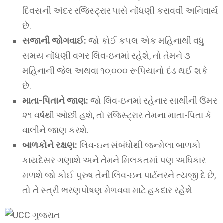
દિવસની અંદર રજિસ્ટ્રાર પાસે નોંધણી કરાવવી અનિવાર્ય
છે.
સજાની જોગવાઈ:
જો કોઈ કપલ એક મહિનાથી વધુ
સમય નોંધણી વગર લિવ-ઇનમાં રહેશે, તો તેમને ૩
મહિનાની જેલ અથવા ૧૦,૦૦૦ રૂપિયાનો દંડ થઈ શકે
છે.
માતા-પિતાને જાણ:
જો લિવ-ઇનમાં રહેનાર સાથીની ઉંમર
૨૧ વર્ષથી ઓછી હશે, તો રજિસ્ટ્રાર તેમના માતા-પિતા કે
વાલીને જાણ કરશે.
બાળકોને રક્ષણ:
લિવ-ઇન સંબંધોથી જન્મેલા બાળકો
કાયદેસર ગણાશે અને તેમને મિલકતમાં પણ અધિકાર
મળશે જો કોઈ પુરુષ તેની લિવ-ઇન પાર્ટનરને ત્યજી દે છે,
તો તે સ્ત્રી ભરણપોષણ મેળવવા માટે હકદાર રહેશે