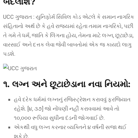
બદલાશે?
UCC ગુજરાત : યુનિફોર્મ સિવિલ કોડ એટલે કે સમાન નાગરિક
સંહિતાનો અર્થ છે કે હવે રાજ્યમાં રહેતા તમામ નાગરિકો, પછી
તે ગમે તે ધર્મ, જાતિ કે લિંગના હોય, તેમના માટે લગ્ન, છૂટાછેડા,
વારસાઈ અને દત્તક લેવા જેવી બાબતોમાં એક જ કાયદો લાગુ
પડશે.
૧. લગ્ન અને છૂટાછેડાના નવા નિયમો:
હવે દરેક ધર્મમાં લગ્નનું રજિસ્ટ્રેશન કરાવવું ફરજિયાત
રહેશે. [૪, ૩૭] જો નોંધણી નહીં કરાવવામાં આવે તો
૧૦,૦૦૦ રૂપિયા સુધીના દંડની જોગવાઈ છે.
એકથી વધુ લગ્ન કરનાર વ્યક્તિને ૪ વર્ષની સજા થઈ
શકે છે.