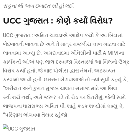
સહના ભી અબ ઇબાદત સી હો ગઈ.
UCC ગુજરાત :
કોણે કર્યો વિરોધ?
UCC ગુજરાત : અમિત ચાવડાએ આક્ષેપ કર્યો કે આ બિલમાં
ભેદભાવની ભાવના છે અને તે માત્ર રાજકીય લાભ ખાટવા માટે
લાવવામાં આવ્યું છે. અમદાવાદમાં ઔવૈસીની પાર્ટી AIMIM ના
કાર્યકર્તા ઓએ પણ લાલ દરવાજા વિસ્તારમાં આ બિલનો ઉગ્ર
વિરોધ કર્યો હતો, જે બાદ પોલીસ દ્વારા તેમની અટકાયત
કરવામાં આવી હતી. ઇમરાન ખેડાવાલાએ તો ત્યાં સુધી કહ્યું કે,
“શરીયત અને કુરાન મુજબ ચાલતા સમાજ માટે આ બિલ
સ્વીકાર્ય નથી, અમે જરૂર પડે તો રોડ પર ઉતરીશું. જેની સામે
ભાજપના ધારાસભ્ય અમિત પી. શાહે કડક શબ્દોમાં કહ્યું કે,
“પરિણામ ભોગવવા તૈયાર રહેજો.