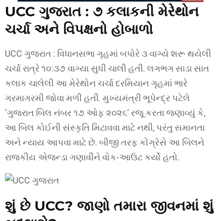
UCC ગુજરાત :
૭ કલાકની મેરેથોન
ચર્ચા અને વિપક્ષનો હોબાળો
UCC ગુજરાત : વિધાનસભા ગૃહમાં બપોરે ૩ વાગ્યે શરૂ થયેલી
ચર્ચા રાત્રે ૧૦:૩૭ વાગ્યા સુધી ચાલી હતી. લગભગ સાડા સાત
કલાક ચાલેલી આ મેરેથોન ચર્ચા દરમિયાન ગૃહમાં ભારે
ગરમાગરમી જોવા મળી હતી. મુખ્યમંત્રી ભૂપેન્દ્ર પટેલે
‘ગુજરાત બિલ નંબર ૧૭ ઓફ ૨૦૨૬’ રજૂ કરતા જણાવ્યું કે,
આ બિલ કોઈની સંસ્કૃતિ મિટાવવા માટે નથી, પરંતુ સમાનતા
અને ન્યાય આપવા માટે છે. બીજી તરફ કોંગ્રેસે આ બિલને
રાજકીય એજન્ડા ગણાવીને વોક-આઉટ કર્યો હતો.
શું છે UCC? જાણો તમારા જીવનમાં શું