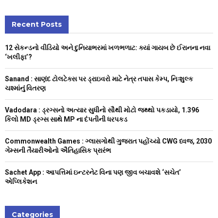
a
S
r
c
Recent Posts
E
h
f
A
12 સેકન્ડનો વીડિયો અને દુનિયાભરમાં ખળભળાટ: ક્યાં ગાયબ છે ઈરાનના નવા
o
‘ખલીફા’?
r
R
:
Sanand : સાણંદ ટોલટેક્સ પર ડ્રાઇવરો માટે નેત્ર તપાસ કેમ્પ, નિઃશુલ્ક
C
ચશ્માંનું વિતરણ
H
Vadodara : ડ્રગ્સનો અત્યાર સુધીનો સૌથી મોટો જથ્થો પકડાયો, 1.396
કિલો MD ડ્રગ્સ સાથે MP ના દંપતીની ધરપકડ
Commonwealth Games : ગ્લાસગોથી ગુજરાત પહોંચ્યો CWG ધ્વજ, 2030
ગેમ્સની તૈયારીઓનો ઐતિહાસિક પ્રારંભ
Sachet App : આપત્તિમાં ઇન્ટરનેટ વિના પણ જીવ બચાવશે ‘સચેત’
એપ્લિકેશન
Categories