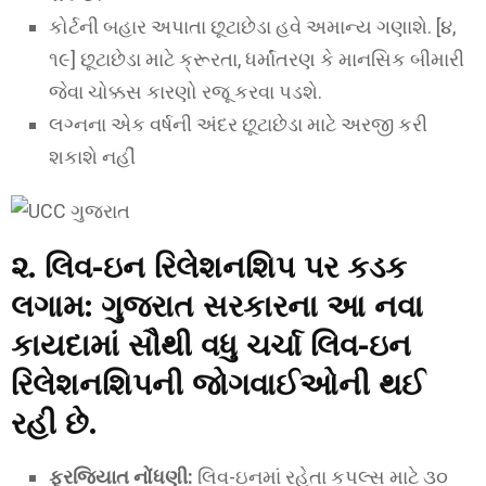
કોર્ટની બહાર અપાતા છૂટાછેડા હવે અમાન્ય ગણાશે. [૪,
૧૯] છૂટાછેડા માટે ક્રૂરતા, ધર્માંતરણ કે માનસિક બીમારી
જેવા ચોક્કસ કારણો રજૂ કરવા પડશે.
લગ્નના એક વર્ષની અંદર છૂટાછેડા માટે અરજી કરી
શકાશે નહીં
૨. લિવ-ઇન રિલેશનશિપ પર કડક
લગામ:
ગુજરાત સરકારના આ નવા
કાયદામાં સૌથી વધુ ચર્ચા લિવ-ઇન
રિલેશનશિપની જોગવાઈઓની થઈ
રહી છે.
ફરજિયાત નોંધણી:
લિવ-ઇનમાં રહેતા કપલ્સ માટે ૩૦