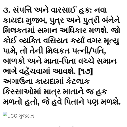
૩. સંપત્તિ અને વારસાઈ હક:
નવા
કાયદા મુજબ, પુત્ર અને પુત્રી બંનેને
મિલકતમાં સમાન અધિકાર મળશે. જો
કોઈ વ્યક્તિ વસિયત કર્યા વગર મૃત્યુ
પામે, તો તેની મિલકત પત્ની/પતિ,
બાળકો અને માતા-પિતા વચ્ચે સમાન
ભાગે વહેંચવામાં આવશે. [૧૭]
અગાઉના કાયદામાં કેટલાક
કિસ્સાઓમાં માત્ર માતાને જ હક
મળતો હતો, જે હવે પિતાને પણ મળશે.