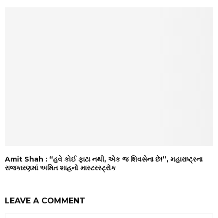
Amit Shah : “હવે કોઈ ફાટા નથી, એક જ શિવસેના છે!”, મહારાષ્ટ્રના
રાજકારણમાં અમિત શાહનો માસ્ટરસ્ટ્રોક
LEAVE A COMMENT