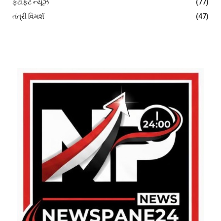
ફટાફટ ન્યૂઝ
(77)
તંત્રી વિમર્શ
(47)