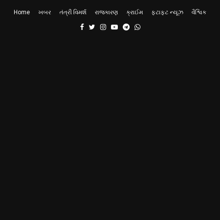
Home
ખબર
તંત્રી વિમર્શ
રાજકારણ
ક્રાઈમ
ફટાફટ ન્યૂઝ
વૈશ્વિક
Facebook
Twitter
Instagram
Youtube
Telegram
Whatsapp