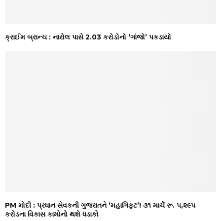
ક્રાઈમ બ્રાન્ચ : નારોલ પાસે 2.03 કરોડોનો ‘ગાંજો’ પકડાયો
PM મોદી : પ્રધાન સેવકની ગુજરાતને ‘મહાગિફ્ટ’! ૩૧ માર્ચે રૂ. ૫,૨૯૫
કરોડના વિકાસ કામોનો થશે ધડાકો