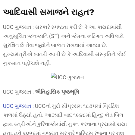
આદિવાસી સમાજને રાહત?
UCC ગુજરાત : સરકારે સ્પષ્ટતા કરી છે કે આ કાયદામાંથી
અનુસૂચિત જનજાતિ (ST) અને જેમના રૂઢિગત અધિકારો
સુરક્ષિત છે તેવા જૂથોને બાકાત રાખવામાં આવ્યા છે.
મુખ્યમંત્રીએ ખાતરી આપી છે કે આદિવાસી સંસ્કૃતિને કોઈ
નુકસાન પહોંચશે નહીં.
UCC ગુજરાત :
ઐતિહાસિક પૃષ્ઠભૂમિ
UCC ગુજરાત :
UCCનો મુદ્દો સૌપ્રથમ ૧૮૩૫માં બ્રિટિશ
કાળમાં ઉઠ્યો હતો. આઝાદી બાદ ૧૯૪૮માં હિન્દુ કોડ બિલ
દ્વારા સ્ત્રીઓને કુરિવાજોમાંથી મુક્ત કરવાના પ્રયાસો થયા
હતા. હવે ૨૦૨૬માં ગુજરાત સરકારે જસ્ટિસ રંજના પ્રકાશ