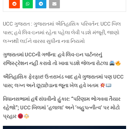
UCC ગુજરાત : ગુજરાતમાં ઐતિહાસિક પરિવર્તન: UCC બિલ
પાસ; હવે લિવ-ઇનમાં રહેતા પહેલા લેવી પડશે મંજૂરી, જાણો
લગ્નથી લઈને વારસા સુધીના નવા નિયમો
ગુજરાતમાં UCCની ગર્જના: હવે લિવ-ઇન પાર્ટનરનું
રજિસ્ટ્રેશન નહીં કરાવો તો ખાવા પડશે જેલના રોટલા
ઐતિહાસિક ફેરફાર! ઉત્તરાખંડ બાદ હવે ગુજરાતમાં પણ UCC
પાસ; લગ્ન અને છૂટાછેડાના જૂના ખેલ હવે ખતમ
વિધાનસભામાં હર્ષ સંઘવીનો હુંકાર: “પરિણામ ભોગવવા તૈયાર
રહેજો”; UCC બિલમાં ‘હલાલા’ અને ‘બહુપત્નીત્વ’ પર મોટો
પ્રહાર