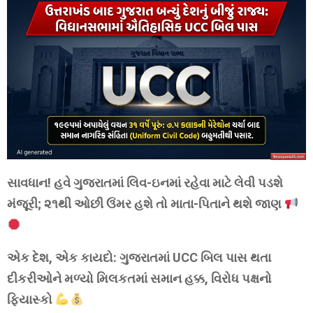
સાવધાન! હવે ગુજરાતમાં લિવ-ઇનમાં રહેવા માટે લેવી પડશે
મંજૂરી; ૨૧થી ઓછી ઉંમર હશે તો માતા-પિતાને થશે જાણ
એક દેશ, એક કાયદો: ગુજરાતમાં UCC બિલ પાસ થતા
દીકરીઓને મળ્યો મિલકતમાં સમાન હક્ક, વિરોધ પક્ષનો
ફિયાસ્કો