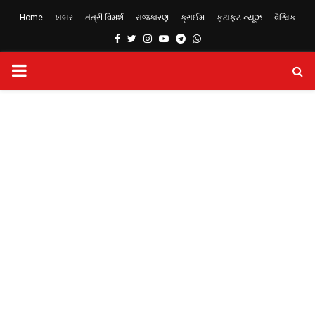
Home
ખબર
તંત્રી વિમર્શ
રાજકારણ
ક્રાઈમ
ફટાફટ ન્યૂઝ
વૈશ્વિક
Facebook
Twitter
Instagram
Youtube
Telegram
Whatsapp
PRIMARY
MENU