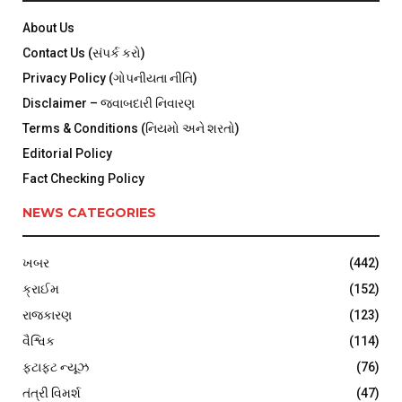
About Us
Contact Us (સંપર્ક કરો)
Privacy Policy (ગોપનીયતા નીતિ)
Disclaimer – જવાબદારી નિવારણ
Terms & Conditions (નિયમો અને શરતો)
Editorial Policy
Fact Checking Policy
NEWS CATEGORIES
ખબર
(442)
ક્રાઈમ
(152)
રાજકારણ
(123)
વૈશ્વિક
(114)
ફટાફટ ન્યૂઝ
(76)
તંત્રી વિમર્શ
(47)