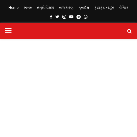
Home
ખબર
તંત્રી વિમર્શ
રાજકારણ
ક્રાઈમ
ફટાફટ ન્યૂઝ
વૈશ્વિક
Facebook
Twitter
Instagram
Youtube
Telegram
Whatsapp
PRIMARY
MENU