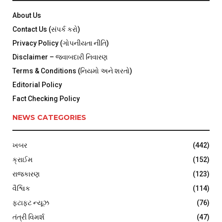
About Us
Contact Us (સંપર્ક કરો)
Privacy Policy (ગોપનીયતા નીતિ)
Disclaimer – જવાબદારી નિવારણ
Terms & Conditions (નિયમો અને શરતો)
Editorial Policy
Fact Checking Policy
NEWS CATEGORIES
ખબર
(442)
ક્રાઈમ
(152)
રાજકારણ
(123)
વૈશ્વિક
(114)
ફટાફટ ન્યૂઝ
(76)
તંત્રી વિમર્શ
(47)