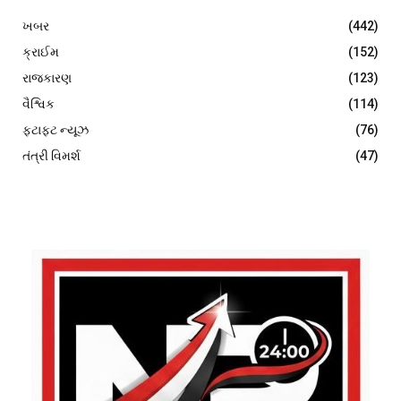
ખબર
(442)
ક્રાઈમ
(152)
રાજકારણ
(123)
વૈશ્વિક
(114)
ફટાફટ ન્યૂઝ
(76)
તંત્રી વિમર્શ
(47)