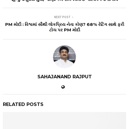
NEXT POST
PM મોદી : વિશ્વમાં સૌથી લોકપ્રિય નેતા કોણ? 68% રેટિંગ સાથે ફરી
ટોચ પર PM મોદી
SAHAJANAND RAJPUT
RELATED POSTS