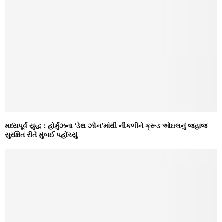
મધ્યપૂર્વ યુદ્ધ : હોર્મુઝના ‘ડેથ ઝોન’માંથી નીકળીને ક્રૂડ ઓઇલનું જહાજ
સુરક્ષિત રીતે મુંબઈ પહોંચ્યું