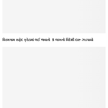
વિરમગામ સફેદ ક્રેટામાં લઈ જવાતો ₹ 5 લાખનો વિદેશી દારૂ ઝડપાયો