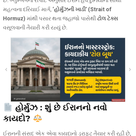
છે. બ્લુમ્બર્ગના રીપોર્ટ અનુસાર ઈરાન હવે દુનિયાના સૌથી
મહત્વના દરિયાઈ માર્ગ,
‘હોર્મુઝની ખાડી’ (Strait of
Hormuz)
માંથી પસાર થતા જહાજો પાસેથી
ટોલ ટેક્સ
વસૂલવાની તૈયારી કરી રહ્યું છે.
હોર્મુઝ :
શું છે ઈરાનનો નવો
કાયદો?
ઈરાનની સંસદ એક એવા કાયદાનો ડ્રાફ્ટ તૈયાર કરી રહી છે,