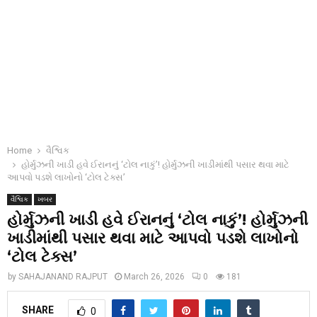
Home
વૈશ્વિક
હોર્મુઝની ખાડી હવે ઈરાનનું ‘ટોલ નાકું’! હોર્મુઝની ખાડીમાંથી પસાર થવા માટે
આપવો પડશે લાખોનો ‘ટોલ ટેક્સ’
વૈશ્વિક
ખબર
હોર્મુઝની ખાડી હવે ઈરાનનું ‘ટોલ નાકું’! હોર્મુઝની
ખાડીમાંથી પસાર થવા માટે આપવો પડશે લાખોનો
‘ટોલ ટેક્સ’
by
SAHAJANAND RAJPUT
March 26, 2026
0
181
SHARE
0