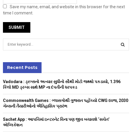
Save my name, email, and website in this browser for the next
time I comment.
S
e
a
S
r
c
Recent Posts
E
h
f
A
Vadodara : ડ્રગ્સનો અત્યાર સુધીનો સૌથી મોટો જથ્થો પકડાયો, 1.396
o
કિલો MD ડ્રગ્સ સાથે MP ના દંપતીની ધરપકડ
r
R
:
Commonwealth Games : ગ્લાસગોથી ગુજરાત પહોંચ્યો CWG ધ્વજ, 2030
C
ગેમ્સની તૈયારીઓનો ઐતિહાસિક પ્રારંભ
H
Sachet App : આપત્તિમાં ઇન્ટરનેટ વિના પણ જીવ બચાવશે ‘સચેત’
એપ્લિકેશન