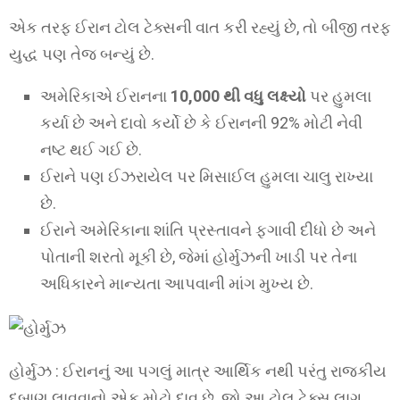
એક તરફ ઈરાન ટોલ ટેક્સની વાત કરી રહ્યું છે, તો બીજી તરફ
યુદ્ધ પણ તેજ બન્યું છે.
અમેરિકાએ ઈરાનના
10,000 થી વધુ લક્ષ્યો
પર હુમલા
કર્યા છે અને દાવો કર્યો છે કે ઈરાનની 92% મોટી નેવી
નષ્ટ થઈ ગઈ છે.
ઈરાને પણ ઈઝરાયેલ પર મિસાઈલ હુમલા ચાલુ રાખ્યા
છે.
ઈરાને અમેરિકાના શાંતિ પ્રસ્તાવને ફગાવી દીધો છે અને
પોતાની શરતો મૂકી છે, જેમાં હોર્મુઝની ખાડી પર તેના
અધિકારને માન્યતા આપવાની માંગ મુખ્ય છે.
હોર્મુઝ : ઈરાનનું આ પગલું માત્ર આર્થિક નથી પરંતુ રાજકીય
દબાણ લાવવાનો એક મોટો દાવ છે. જો આ ટોલ ટેક્સ લાગુ