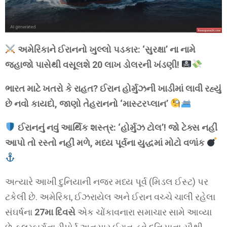
અમેરિકાને ઈરાનનો ખુલ્લો પડકાર: ‘સુરક્ષા’ ના નામે
જહાજો પાસેથી વસૂલશે 20 લાખ ડોલરની ખંડણી!
ભારત માટે ખતરો કે રાહત? ઈરાન હોર્મુઝની ખાડીમાં લાવી રહ્યું
છે નવો કાયદો, જાણો તેહરાનનો ‘માસ્ટરપ્લાન’
ઈરાનનું નવું આર્થિક શસ્ત્ર: ‘હોર્મુઝ ટોલ’! જો ટેક્સ નહીં
આપો તો રસ્તો નહીં મળે, મધ્ય પૂર્વના યુદ્ધમાં મોટો વળાંક
અત્યારે આખી દુનિયાની નજર મધ્ય પૂર્વ (મિડલ ઈસ્ટ) પર
ટકેલી છે. અમેરિકા, ઈઝરાયેલ અને ઈરાન વચ્ચે ચાલી રહેલા
સંઘર્ષના
27મા દિવસે
એક ચોંકાવનારા સમાચાર સામે આવ્યા