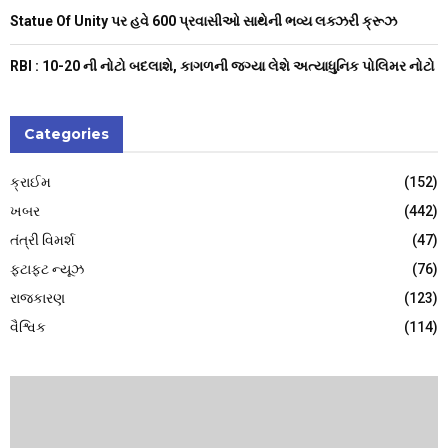
Statue Of Unity પર હવે 600 પ્રવાસીઓ સાથેની ભવ્ય લક્ઝરી ક્રૂઝ
RBI : ₹10-20 ની નોટો બદલાશે, કાગળની જગ્યા લેશે અત્યાધુનિક પોલિમર નોટો
Categories
ક્રાઈમ
(152)
ખબર
(442)
તંત્રી વિમર્શ
(47)
ફટાફટ ન્યૂઝ
(76)
રાજકારણ
(123)
વૈશ્વિક
(114)