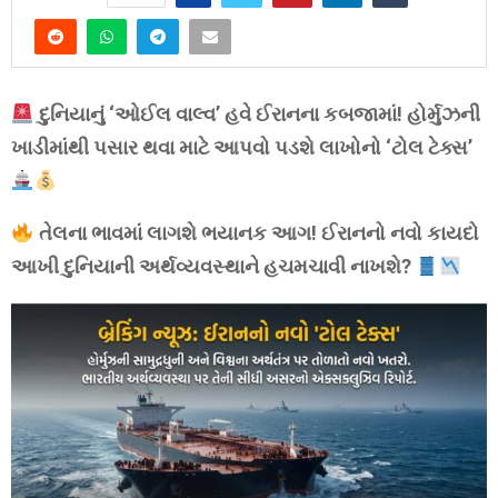
દુનિયાનું ‘ઓઈલ વાલ્વ’ હવે ઈરાનના કબજામાં! હોર્મુઝની
ખાડીમાંથી પસાર થવા માટે આપવો પડશે લાખોનો ‘ટોલ ટેક્સ’
તેલના ભાવમાં લાગશે ભયાનક આગ! ઈરાનનો નવો કાયદો
આખી દુનિયાની અર્થવ્યવસ્થાને હચમચાવી નાખશે?