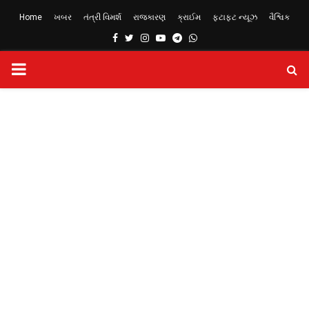
Home
ખબર
તંત્રી વિમર્શ
રાજકારણ
ક્રાઈમ
ફટાફટ ન્યૂઝ
વૈશ્વિક
Facebook
Twitter
Instagram
Youtube
Telegram
Whatsapp
PRIMARY
MENU