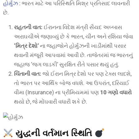
હોર્મુઝ :
ભારત માટે આ પરિસ્થિતિ મિશ્ર પ્રતિસાદ લાવનારી
છે.
રાહતની વાત:
ઈરાનના વિદેશ મંત્રી સૈયદ અબ્બાસ
અરાઘચીએ જણાવ્યું છે કે ભારત, ચીન અને રશિયા જેવા
‘મિત્ર દેશો’
ના જહાજોને હોર્મુઝની ખાડીમાંથી પસાર
થવાની મંજૂરી આપવામાં આવી છે. તાજેતરમાં જ ભારતનું
જહાજ ‘જગ લાડકી’ સુરક્ષિત રીતે પસાર થયું હતું.
ચિંતાની વાત:
જો ઈરાન મિત્ર દેશો પર પણ ટેક્સ લાદશે,
તો ભારત પર આર્થિક બોજ વધશે. આ ઉપરાંત, દરિયાઈ
વીમા (Insurance) ના પ્રીમિયમમાં પણ
10 ગણો વધારો
થયો છે, જે મોંઘવારી વધારી શકે છે.
યુદ્ધની વર્તમાન સ્થિતિ