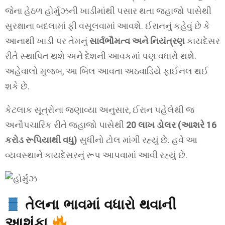
જેના હેઠળ હોર્મુઝની ખાડીમાંથી પસાર થતા જહાજો પાસેથી
સુરક્ષાના બદલામાં ફી વસૂલવામાં આવશે. ઈરાનનું કહેવું છે કે
આનાથી ખાડી પર તેમનું
સાર્વભૌમત્વ અને નિયંત્રણ
કાયદેસર
રીતે સ્થાપિત થશે અને દેશની આવકમાં પણ વધારો થશે.
અહેવાલો મુજબ, આ બિલ આવતા અઠવાડિયે ફાઈનલ થઈ
શકે છે.
કેટલાક સૂત્રોના જણાવ્યા અનુસાર, ઈરાન પહેલેથી જ
અનૌપચારિક રીતે જહાજો પાસેથી
20 લાખ ડોલર (આશરે 16
કરોડ રૂપિયાથી વધુ)
સુધીનો ટોલ માંગી રહ્યું છે. હવે આ
વ્યવસ્થાને કાયદેસરનું રૂપ આપવામાં આવી રહ્યું છે.
તેલના ભાવમાં વધારો થવાની
આશંકા