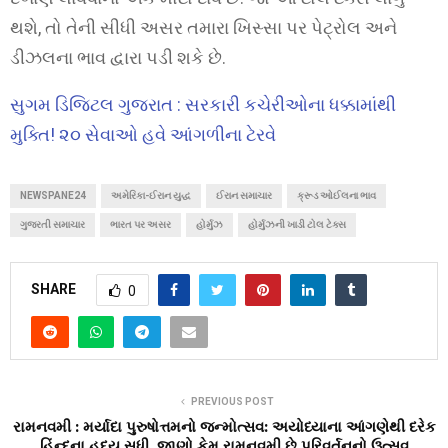
થશે, તો તેની સીધી અસર તમારા ખિસ્સા પર પેટ્રોલ અને
ડીઝલના ભાવ દ્વારા પડી શકે છે.
સુગમ ડિજિટલ ગુજરાત : સરકારી કચેરીઓના ધક્કામાંથી
મુક્તિ! ૨૦ સેવાઓ હવે આંગળીના ટેરવે
NEWSPANE24
અમેરિકા-ઈરાન યુદ્ધ
ઈરાન સમાચાર
ક્રૂડ ઓઈલના ભાવ
ગુજરતી સમાચાર
ભારત પર અસર
હોર્મુઝ
હોર્મુઝની ખાડી ટોલ ટેક્સ
SHARE
0
PREVIOUS POST
રામનવમી : મર્યાદા પુરુષોત્તમનો જન્મોત્સવ: અયોધ્યાના આંગણેથી દરેક
હિંન્દુના હૃદય સુધી, જાણો કેમ રામનવમી છે પરિવર્તનનો ઉત્સવ