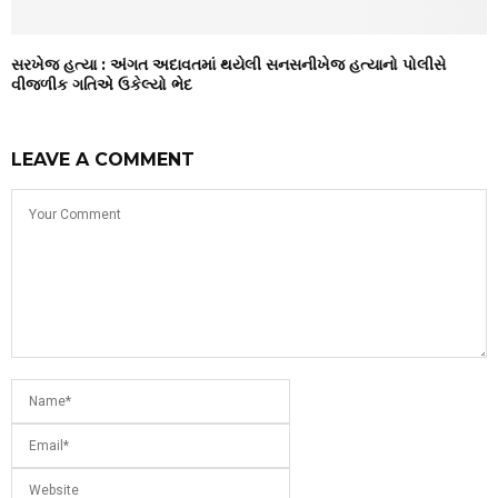
સરખેજ હત્યા : અંગત અદાવતમાં થયેલી સનસનીખેજ હત્યાનો પોલીસે
વીજળીક ગતિએ ઉકેલ્યો ભેદ
LEAVE A COMMENT