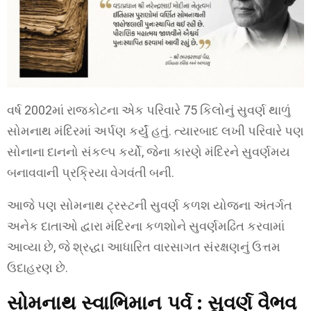
વર્ષ 2002માં રાજકોટના એક પરિવારે 75 કિલોનું સુવર્ણ થાળું
સોમનાથ મંદિરમાં અર્પણ કર્યું હતું. ત્યારબાદ લખી પરિવારે પણ
સોનાના દાનનો સંકલ્પ કર્યો, જેના કારણે મંદિરને સુવર્ણમય
બનાવવાની પ્રક્રિયા વેગવંતી બની.
આજે પણ સોમનાથ ટ્રસ્ટની સુવર્ણ કળશ યોજના અંતર્ગત
અનેક દાતાઓ દ્વારા મંદિરના કળશોને સુવર્ણમઢિત કરવામાં
આવ્યા છે, જે શ્રદ્ધા આધારિત વારસાગત સંરક્ષણનું ઉત્તમ
ઉદાહરણ છે.
સોમનાથ સ્વાભિમાન પર્વ : સુવર્ણ વૈભવ