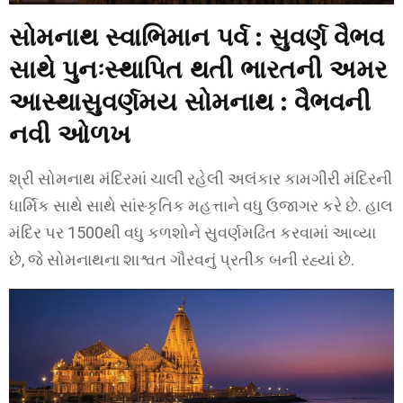
સોમનાથ સ્વાભિમાન પર્વ : સુવર્ણ વૈભવ
સાથે પુનઃસ્થાપિત થતી ભારતની અમર
આસ્થા
સુવર્ણમય સોમનાથ : વૈભવની
નવી ઓળખ
શ્રી સોમનાથ મંદિરમાં ચાલી રહેલી અલંકાર કામગીરી મંદિરની
ધાર્મિક સાથે સાથે સાંસ્કૃતિક મહત્તાને વધુ ઉજાગર કરે છે. હાલ
મંદિર પર 1500થી વધુ કળશોને સુવર્ણમઢિત કરવામાં આવ્યા
છે, જે સોમનાથના શાશ્વત ગૌરવનું પ્રતીક બની રહ્યાં છે.