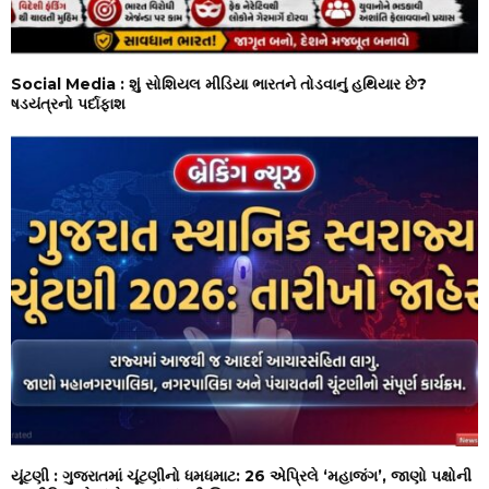
Social Media : શું સોશિયલ મીડિયા ભારતને તોડવાનું હથિયાર છે?
ષડયંત્રનો પર્દાફાશ
યૂંટણી : ગુજરાતમાં ચૂંટણીનો ધમધમાટ: 26 એપ્રિલે ‘મહાજંગ’, જાણો પક્ષોની