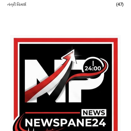
તંત્રી વિમર્શ
(47)