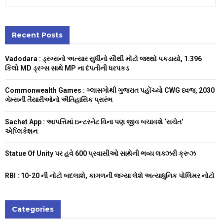
e
a
S
r
c
Recent Posts
E
h
f
A
Vadodara : ડ્રગ્સનો અત્યાર સુધીનો સૌથી મોટો જથ્થો પકડાયો, 1.396
o
કિલો MD ડ્રગ્સ સાથે MP ના દંપતીની ધરપકડ
r
R
:
Commonwealth Games : ગ્લાસગોથી ગુજરાત પહોંચ્યો CWG ધ્વજ, 2030
C
ગેમ્સની તૈયારીઓનો ઐતિહાસિક પ્રારંભ
H
Sachet App : આપત્તિમાં ઇન્ટરનેટ વિના પણ જીવ બચાવશે ‘સચેત’
એપ્લિકેશન
Statue Of Unity પર હવે 600 પ્રવાસીઓ સાથેની ભવ્ય લક્ઝરી ક્રૂઝ
RBI : ₹10-20 ની નોટો બદલાશે, કાગળની જગ્યા લેશે અત્યાધુનિક પોલિમર નોટો
Categories