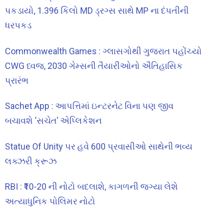
પકડાયો, 1.396 કિલો MD ડ્રગ્સ સાથે MP ના દંપતીની
ધરપકડ
Commonwealth Games : ગ્લાસગોથી ગુજરાત પહોંચ્યો
CWG ધ્વજ, 2030 ગેમ્સની તૈયારીઓનો ઐતિહાસિક
પ્રારંભ
Sachet App : આપત્તિમાં ઇન્ટરનેટ વિના પણ જીવ
બચાવશે ‘સચેત’ એપ્લિકેશન
Statue Of Unity પર હવે 600 પ્રવાસીઓ સાથેની ભવ્ય
લક્ઝરી ક્રૂઝ
RBI : ₹10-20 ની નોટો બદલાશે, કાગળની જગ્યા લેશે
અત્યાધુનિક પોલિમર નોટો