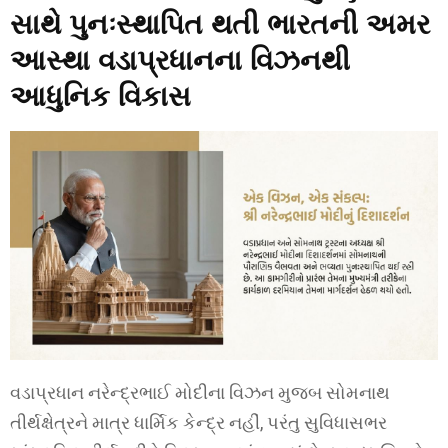
સાથે પુનઃસ્થાપિત થતી ભારતની અમર
આસ્થા
વડાપ્રધાનના વિઝનથી
આધુનિક વિકાસ
વડાપ્રધાન નરેન્દ્રભાઈ મોદીના વિઝન મુજબ સોમનાથ
તીર્થક્ષેત્રને માત્ર ધાર્મિક કેન્દ્ર નહીં, પરંતુ સુવિધાસભર