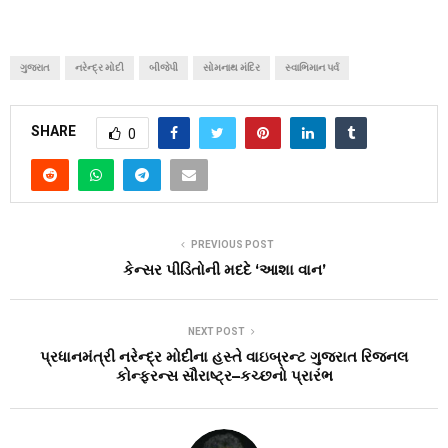
ગુજરાત
નરેન્દ્ર મોદી
બીજેપી
સોમનાથ મંદિર
સ્વાભિમાન પર્વ
SHARE
0
PREVIOUS POST
કેન્સર પીડિતોની મદદે ‘આશા વાન’
NEXT POST
પ્રધાનમંત્રી નરેન્દ્ર મોદીના હસ્તે વાઇબ્રન્ટ ગુજરાત રિજનલ
કોન્ફરન્સ સૌરાષ્ટ્ર–કચ્છનો પ્રારંભ