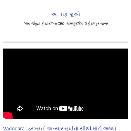
આ પણ જુઓ
“લવ જેહાદ ફેક્ટરી”ના CEO જમાલુદ્દિન ઉર્ફે છાંગુર બાબા
Vadodara : ડ્રગ્સનો અત્યાર સુધીનો સૌથી મોટો જથ્થો