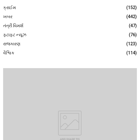
ક્રાઈમ
(152)
ખબર
(442)
તંત્રી વિમર્શ
(47)
ફટાફટ ન્યૂઝ
(76)
રાજકારણ
(123)
વૈશ્વિક
(114)