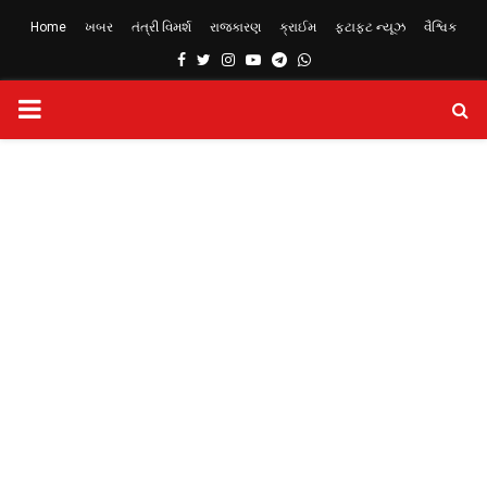
Home
ખબર
તંત્રી વિમર્શ
રાજકારણ
ક્રાઈમ
ફટાફટ ન્યૂઝ
વૈશ્વિક
Facebook
Twitter
Instagram
Youtube
Telegram
Whatsapp
PRIMARY
MENU