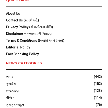
QUICK LINKS
About Us
Contact Us (સંપર્ક કરો)
Privacy Policy (ગોપનીયતા નીતિ)
Disclaimer – જવાબદારી નિવારણ
Terms & Conditions (નિયમો અને શરતો)
Editorial Policy
Fact Checking Policy
NEWS CATEGORIES
ખબર
(442)
ક્રાઈમ
(152)
રાજકારણ
(123)
વૈશ્વિક
(114)
ફટાફટ ન્યૂઝ
(76)