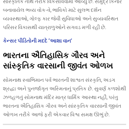
સાંસ્કૃતિક તીર્થ તરીકે વિકસાવવામાં આવ્યું છે. સમુદ્ર કિનારે
બનાવાયેલ ભવ્ય વોક-વે, ભાવિકો માટે સુલભ દર્શન
વ્યવસ્થાઓ, ગોલ્ફ કાર જેવી સુવિધાઓ અને સુવ્યવસ્થિત
પરિસર વિકાસથી યાત્રાળુઓને સગવડ મળી રહી છે.
કેન્સર પીડિતોની મદદે ‘આશા વાન’
ભારતના ઐતિહાસિક ગૌરવ અને
સાંસ્કૃતિક વારસાની જીવંત ઓળખ
સોમનાથ સ્વાભિમાન પર્વ ભારતની શાશ્વત સંસ્કૃતિ, અડગ
શ્રદ્ધા અને પુનર્જાગૃત અસ્મિતાનું પ્રતિક છે. સુવર્ણ કળશોથી
ઝળહળતું સોમનાથ મંદિર માત્ર ધાર્મિક આસ્થા નહીં, પરંતુ
ભારતના ઐતિહાસિક ગૌરવ અને સાંસ્કૃતિક વારસાની જીવંત
ઓળખ તરીકે આજે ફરી એકવાર વિશ્વ સમક્ષ ઊભું છે.