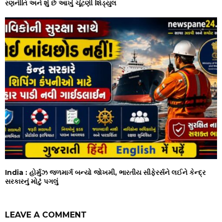
રણનીતિ અને શું છે આખું ચૂંટણી શિડ્યુલ
India : હોર્મુઝ જળમાર્ગ બન્યો જોખમી, ભારતીય સીફેરર્સને લઈને કેન્દ્ર
સરકારનું મોટું પગલું
LEAVE A COMMENT