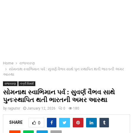
Home
રાજકારણ
સોમનાથ સ્વાભિમાન પર્વ : સુવર્ણ વૈભવ સાથે પુનઃસ્થાપિત થતી ભારતની અમર
આસ્થા
રાજકારણ
તંત્રી વિમર્શ
સોમનાથ સ્વાભિમાન પર્વ : સુવર્ણ વૈભવ સાથે
પુનઃસ્થાપિત થતી ભારતની અમર આસ્થા
by
rajputsr
January 12, 2026
0
180
SHARE
0