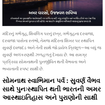
મંદિરનું ગર્ભગૃહ, શિવલિંગ પરનું છત્ર, ગર્ભગૃહના દરવાજા,
દરવાજા પાસેના સ્તંભો, તેમજ મંદિરના શિખર પર સ્થાપિત
સુવર્ણ ધ્વજદંડ અને તેની સાથે જોડાયેલ ત્રિશૂળ—આ બધું જ
સુવર્ણ અલંકરણથી ઝળહળતું દેખાય છે. આ સમગ્ર
પ્રક્રિયા સોમનાથની પુનર્જીવિત થતી વૈભવતા અને
ભવ્યતાની સ્પષ્ટ સાક્ષી છે.
સોમનાથ સ્વાભિમાન પર્વ : સુવર્ણ વૈભવ
સાથે પુનઃસ્થાપિત થતી ભારતની અમર
આસ્થા
ઇતિહાસ અને પુરાણોની સાક્ષી