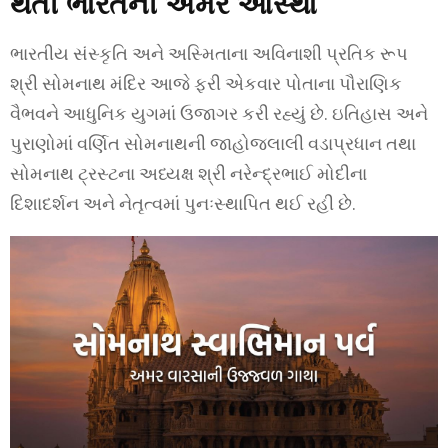
થતી ભારતની અમર આસ્થા
ભારતીય સંસ્કૃતિ અને અસ્મિતાના અવિનાશી પ્રતિક રૂપ
શ્રી સોમનાથ મંદિર આજે ફરી એકવાર પોતાના પૌરાણિક
વૈભવને આધુનિક યુગમાં ઉજાગર કરી રહ્યું છે. ઇતિહાસ અને
પુરાણોમાં વર્ણિત સોમનાથની જાહોજલાલી વડાપ્રધાન તથા
સોમનાથ ટ્રસ્ટના અધ્યક્ષ શ્રી નરેન્દ્રભાઈ મોદીના
દિશાદર્શન અને નેતૃત્વમાં પુનઃસ્થાપિત થઈ રહી છે.