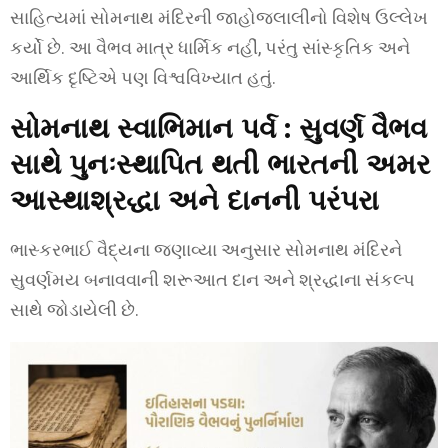
સાહિત્યમાં સોમનાથ મંદિરની જાહોજલાલીનો વિશેષ ઉલ્લેખ
કર્યો છે. આ વૈભવ માત્ર ધાર્મિક નહીં, પરંતુ સાંસ્કૃતિક અને
આર્થિક દૃષ્ટિએ પણ વિશ્વવિખ્યાત હતું.
સોમનાથ સ્વાભિમાન પર્વ : સુવર્ણ વૈભવ
સાથે પુનઃસ્થાપિત થતી ભારતની અમર
આસ્થા
શ્રદ્ધા અને દાનની પરંપરા
ભાસ્કરભાઈ વૈદ્યના જણાવ્યા અનુસાર સોમનાથ મંદિરને
સુવર્ણમય બનાવવાની શરૂઆત દાન અને શ્રદ્ધાના સંકલ્પ
સાથે જોડાયેલી છે.