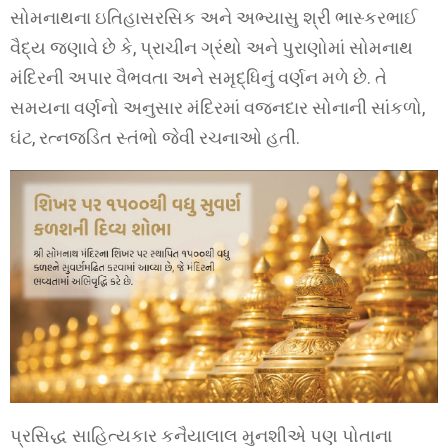
સોમનાથના ઇતિહાસરસિક અને અભ્યાસુ શ્રી ભાસ્કરભાઈ
વૈદ્ય જણાવે છે કે, પ્રાચીન ગ્રંથો અને પુરાણોમાં સોમનાથ
મંદિરની અપાર વૈભવતા અને સમૃદ્ધિનું વર્ણન મળે છે. તે
સમયના વર્ણનો અનુસાર મંદિરમાં વજનદાર સોનાની સાંકળો,
ઘંટ, રત્નજડિત સ્તંભો જેવી રચનાઓ હતી.
પ્રસિદ્ધ સાહિત્યકાર કનૈયાલાલ મુનશીએ પણ પોતાના