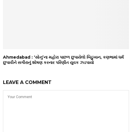
Ahmedabad : ‘સોનુ’ના મહોરા પાછળ છુપાયેલો બિટ્ટુખાન, કણભામાં ધર્મ
છુપાવીને સગીરાનું શોષણ કરનાર પરિણીત યુવક ઝડપાયો
LEAVE A COMMENT