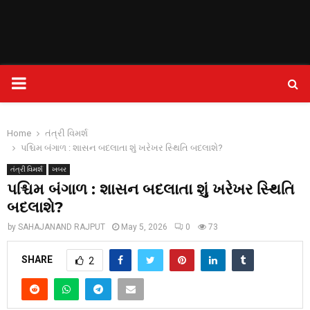
PRIMARY
MENU
Home
તંત્રી વિમર્શ
પશ્ચિમ બંગાળ : શાસન બદલાતા શું ખરેખર સ્થિતિ બદલાશે?
તંત્રી વિમર્શ
ખબર
પશ્ચિમ બંગાળ : શાસન બદલાતા શું ખરેખર સ્થિતિ
બદલાશે?
by
SAHAJANAND RAJPUT
May 5, 2026
0
73
SHARE
2