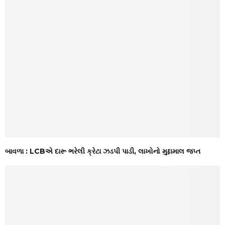
બાવળા : LCBએ દારૂ ભરેલી ક્રેટા ઝડપી પાડી, લાખોનો મુદ્દામાલ જપ્ત