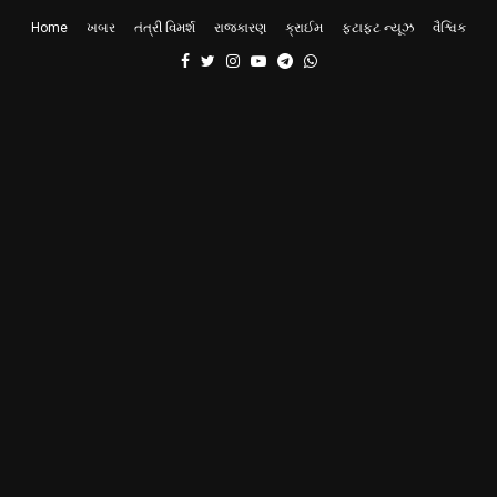
Home
ખબર
તંત્રી વિમર્શ
રાજકારણ
ક્રાઈમ
ફટાફટ ન્યૂઝ
વૈશ્વિક
Facebook
Twitter
Instagram
Youtube
Telegram
Whatsapp