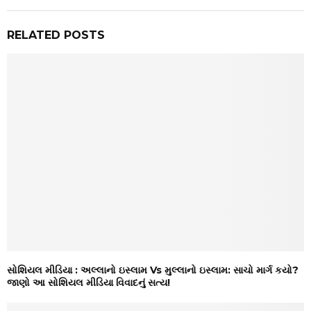
RELATED POSTS
સોશિયલ મીડિયા : અલ્લાનો ઇસ્લામ Vs મુલ્લાનો ઇસ્લામ: સાચો માર્ગ કયો?
જાણો આ સોશિયલ મીડિયા વિવાદનું સત્ય!