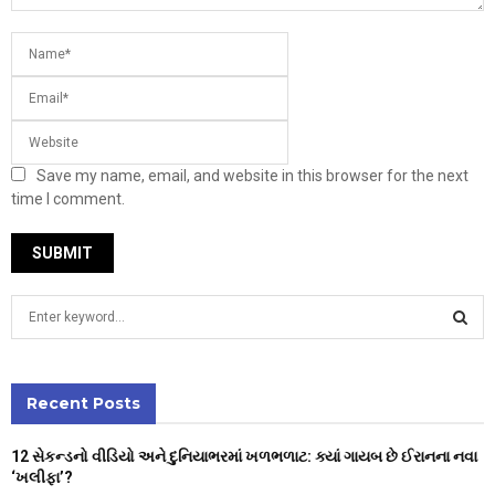
Save my name, email, and website in this browser for the next
time I comment.
S
e
a
S
r
c
Recent Posts
E
h
f
A
12 સેકન્ડનો વીડિયો અને દુનિયાભરમાં ખળભળાટ: ક્યાં ગાયબ છે ઈરાનના નવા
o
‘ખલીફા’?
r
R