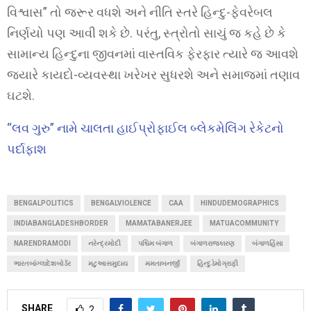
વિશ્વાસ” તો જરૂર વધશે અને નીતિ સ્તરે હિન્દુ-ફેવરેબલ
નિર્ણયો પણ આવી શકે છે. પરંતુ, સ્ત્રોતો સાચું જ કહે છે કે
સામાન્ય હિન્દુના જીવનમાં વાસ્તવિક ફેરફાર ત્યારે જ આવશે
જ્યારે કાયદો-વ્યવસ્થા ખરેખર સુધરશે અને સમાજમાં તણાવ
ઘટશે.
“લવ ગુરુ” નામે ચાલતા હાઈપ્રોફાઈલ બ્લેકમેલિંગ રેકેટનો
પર્દાફાશ
BENGALPOLITICS
BENGALVIOLENCE
CAA
HINDUDEMOGRAPHICS
INDIABANGLADESHBORDER
MAMATABANERJEE
MATUACOMMUNITY
NARENDRAMODI
નરેન્દ્રમોદી
પશ્ચિમ બંગાળ
બંગાળરાજકારણ
બંગાળહિંસા
ભારતબાંગ્લાદેશબોર્ડર
મટુઆસમુદાય
મમતાબનર્જી
હિન્દુડેમોગ્રાફી
SHARE
2