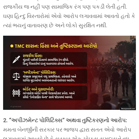
રાજકીય જ નહીં પણ સામાજિક રંગ પણ પકડી લેતી હતી.
ઘણા હિન્દુ વિસ્તારોમાં એવો આરોપ લગાવવામાં આવતો હતો કે
ત્યાં ભયનું વાતાવરણ છે અને લોકો સુરક્ષિત નથી.
2. “અપીઝમેન્ટ પોલિટિક્સ” અથવા તુષ્ટિકરણનો આરોપ:
મમતા બેનર્જીની સરકાર પર ભાજપ દ્વારા સતત એવો આરોપ
લગાવવામાં આવ્યો છે કે સરકાર એક ચોક્કસ સમુદાયને વધુ