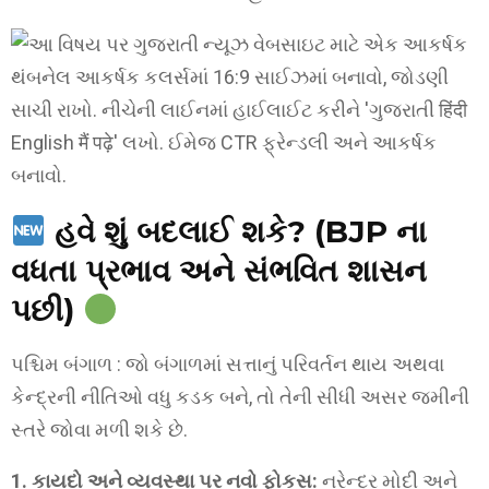
હવે શું બદલાઈ શકે? (BJP ના
વધતા પ્રભાવ અને સંભવિત શાસન
પછી)
પશ્ચિમ બંગાળ : જો બંગાળમાં સત્તાનું પરિવર્તન થાય અથવા
કેન્દ્રની નીતિઓ વધુ કડક બને, તો તેની સીધી અસર જમીની
સ્તરે જોવા મળી શકે છે.
1. કાયદો અને વ્યવસ્થા પર નવો ફોકસ:
નરેન્દ્ર મોદી અને