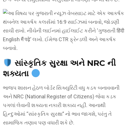
સાંસ્કૃતિક સુરક્ષા અને NRC ની
શક્યતા
ભાજપ શાસન હેઠળ બોર્ડર સિક્યુરિટી વધુ કડક બનાવવાની
અને NRC (National Register of Citizens) જેવા કડક
પગલાં લેવાની શક્યતા નકારી શકાય નહીં. આનાથી
હિન્દુઓમાં “સાંસ્કૃતિક સુરક્ષા” નો ભાવ જાગશે, પરંતુ તે
સામાજિક તણાવ પણ વધારી શકે છે.