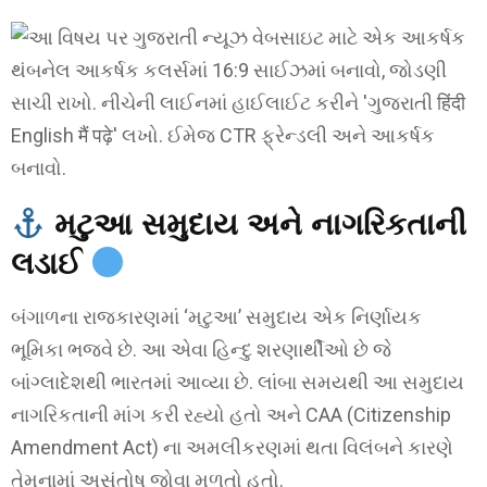
મટુઆ સમુદાય અને નાગરિકતાની
લડાઈ
બંગાળના રાજકારણમાં ‘મટુઆ’ સમુદાય એક નિર્ણાયક
ભૂમિકા ભજવે છે. આ એવા હિન્દુ શરણાર્થીઓ છે જે
બાંગ્લાદેશથી ભારતમાં આવ્યા છે. લાંબા સમયથી આ સમુદાય
નાગરિકતાની માંગ કરી રહ્યો હતો અને CAA (Citizenship
Amendment Act) ના અમલીકરણમાં થતા વિલંબને કારણે
તેમનામાં અસંતોષ જોવા મળતો હતો.