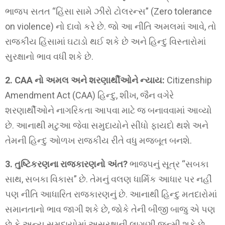
ભાજપ સતત “હિંસા સામે ઝીરો ટોલરન્સ” (Zero tolerance
on violence) નો દાવો કરે છે. જો આ નીતિ અમલમાં આવે, તો
રાજકીય હિંસામાં ઘટાડો થઈ શકે છે અને હિન્દુ વિસ્તારોમાં
સુરક્ષાનો ભાવ વધી શકે છે.
2. CAA નો અમલ અને શરણાર્થીઓને ન્યાય:
Citizenship
Amendment Act (CAA) હિન્દુ, શીખ, જૈન વગેરે
શરણાર્થીઓને નાગરિકતા આપવા માટે જ બનાવવામાં આવ્યો
છે. આનાથી મટુઆ જેવા સમુદાયોને સીધો ફાયદો થશે અને
તેમની હિન્દુ ઓળખ રાજકીય રીતે વધુ મજબૂત બનશે.
3. તુષ્ટિકરણના રાજકારણનો અંત?
ભાજપનું સૂત્ર “સબકા
સાથ, સબકા વિકાસ” છે. તેમનું વલણ ધાર્મિક આધાર પર નહીં
પણ નીતિ આધારિત રાજકારણનું છે. આનાથી હિન્દુ મતદારોમાં
સમાનતાનો ભાવ જાગી શકે છે, જોકે તેની બીજી બાજુ એ પણ
છે કે અન્ય સમુદાયોમાં અસુરક્ષાની લાગણી જન્મી શકે છે.