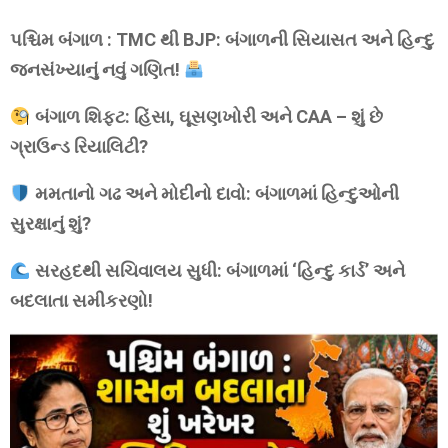
પશ્ચિમ બંગાળ : TMC થી BJP: બંગાળની સિયાસત અને હિન્દુ
જનસંખ્યાનું નવું ગણિત!
બંગાળ શિફ્ટ: હિંસા, ઘૂસણખોરી અને CAA – શું છે
ગ્રાઉન્ડ રિયાલિટી?
મમતાનો ગઢ અને મોદીનો દાવો: બંગાળમાં હિન્દુઓની
સુરક્ષાનું શું?
સરહદથી સચિવાલય સુધી: બંગાળમાં ‘હિન્દુ કાર્ડ’ અને
બદલાતા સમીકરણો!