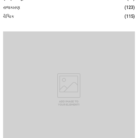
રાજકારણ
(123)
વૈશ્વિક
(115)