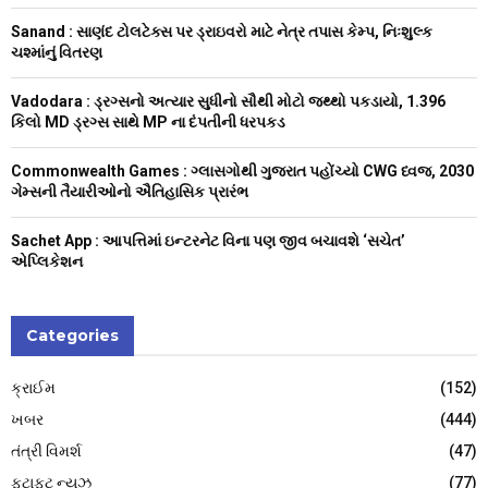
:
Sanand : સાણંદ ટોલટેક્સ પર ડ્રાઇવરો માટે નેત્ર તપાસ કેમ્પ, નિઃશુલ્ક
C
ચશ્માંનું વિતરણ
H
Vadodara : ડ્રગ્સનો અત્યાર સુધીનો સૌથી મોટો જથ્થો પકડાયો, 1.396
કિલો MD ડ્રગ્સ સાથે MP ના દંપતીની ધરપકડ
Commonwealth Games : ગ્લાસગોથી ગુજરાત પહોંચ્યો CWG ધ્વજ, 2030
ગેમ્સની તૈયારીઓનો ઐતિહાસિક પ્રારંભ
Sachet App : આપત્તિમાં ઇન્ટરનેટ વિના પણ જીવ બચાવશે ‘સચેત’
એપ્લિકેશન
Categories
ક્રાઈમ
(152)
ખબર
(444)
તંત્રી વિમર્શ
(47)
ફટાફટ ન્યૂઝ
(77)