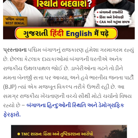
પ્રસ્તાવના
પશ્ચિમ બંગાળનું રાજકારણ હંમેશા ગરમાગરમ રહ્યું
છે. છેલ્લા કેટલાક દાયકાઓમાં બંગાળની ધરતીએ અનેક
રાજકીય ઉથલપાથલ જોઈ છે. ડાબેરીઓના ગઢને તોડીને
મમતા બેનર્જી સત્તા પર આવ્યા, અને હવે ભારતીય જનતા પાર્ટી
(BJP) ત્યાં એક મજબૂત વિકલ્પ તરીકે ઉભરી રહી છે. આ
સમગ્ર રાજકીય ખેંચતાણની વચ્ચે સૌથી મોટો ચર્ચાનો વિષય
રહ્યો છે –
બંગાળના હિન્દુઓની સ્થિતિ અને ડેમોગ્રાફિક
ફેરફારો.