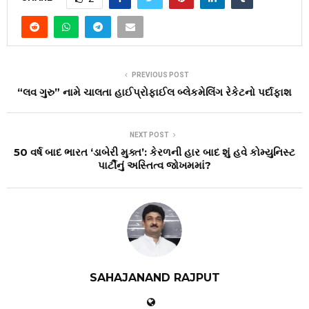
PREVIOUS POST
“લવ ગુરુ” નામે ચાલતા હાઈપ્રોફાઈલ બ્લેકમેલિંગ રેકેટનો પર્દાફાશ
NEXT POST
50 વર્ષ બાદ ભારત ‘ડાબેરી મુક્ત’: કેરળની હાર બાદ શું હવે કોમ્યુનિસ્ટ
પાર્ટીનું અસ્તિત્વ જોખમમાં?
SAHAJANAND RAJPUT