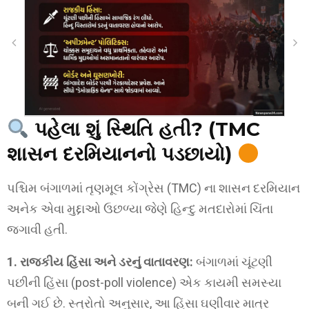
પહેલા શું સ્થિતિ હતી? (TMC
શાસન દરમિયાનનો પડછાયો)
પશ્ચિમ બંગાળમાં તૃણમૂલ કોંગ્રેસ (TMC) ના શાસન દરમિયાન
અનેક એવા મુદ્દાઓ ઉછળ્યા જેણે હિન્દુ મતદારોમાં ચિંતા
જગાવી હતી.
1. રાજકીય હિંસા અને ડરનું વાતાવરણ:
બંગાળમાં ચૂંટણી
પછીની હિંસા (post-poll violence) એક કાયમી સમસ્યા
બની ગઈ છે. સ્ત્રોતો અનુસાર, આ હિંસા ઘણીવાર માત્ર