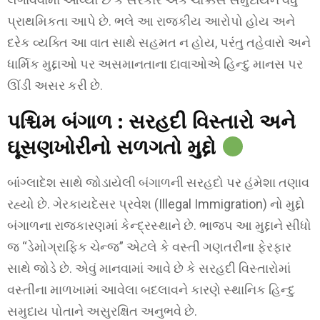
પ્રાથમિકતા આપે છે. ભલે આ રાજકીય આરોપો હોય અને
દરેક વ્યક્તિ આ વાત સાથે સહમત ન હોય, પરંતુ તહેવારો અને
ધાર્મિક મુદ્દાઓ પર અસમાનતાના દાવાઓએ હિન્દુ માનસ પર
ઊંડી અસર કરી છે.
પશ્ચિમ બંગાળ
:
સરહદી વિસ્તારો અને
ઘૂસણખોરીનો સળગતો મુદ્દો
બાંગ્લાદેશ સાથે જોડાયેલી બંગાળની સરહદો પર હંમેશા તણાવ
રહ્યો છે. ગેરકાયદેસર પ્રવેશ (Illegal Immigration) નો મુદ્દો
બંગાળના રાજકારણમાં કેન્દ્રસ્થાને છે. ભાજપ આ મુદ્દાને સીધો
જ “ડેમોગ્રાફિક ચેન્જ” એટલે કે વસ્તી ગણતરીના ફેરફાર
સાથે જોડે છે. એવું માનવામાં આવે છે કે સરહદી વિસ્તારોમાં
વસ્તીના માળખામાં આવેલા બદલાવને કારણે સ્થાનિક હિન્દુ
સમુદાય પોતાને અસુરક્ષિત અનુભવે છે.