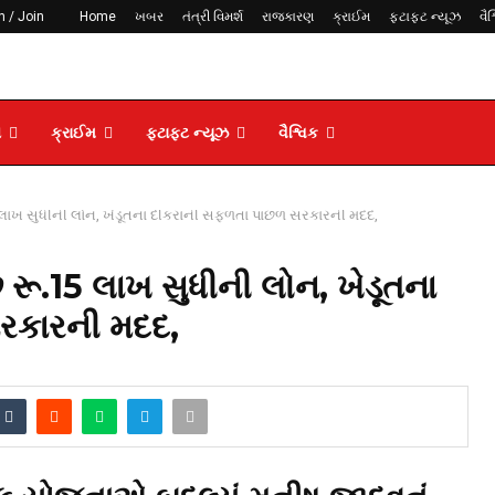
n / Join
Home
ખબર
તંત્રી વિમર્શ
રાજકારણ
ક્રાઈમ
ફટાફટ ન્યૂઝ
વૈશ
ણ
ક્રાઈમ
ફટાફટ ન્યૂઝ
વૈશ્વિક
5 લાખ સુધીની લોન, ખેડૂતના દીકરાની સફળતા પાછળ સરકારની મદદ,
રૂ.15 લાખ સુધીની લોન, ખેડૂતના
રકારની મદદ,