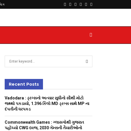
Facebook
Twitter
Instagram
Youtube
Telegram
Whatsapp
્વિક
S
e
a
S
r
c
Recent Posts
E
h
f
A
Vadodara : ડ્રગ્સનો અત્યાર સુધીનો સૌથી મોટો
o
જથ્થો પકડાયો, 1.396 કિલો MD ડ્રગ્સ સાથે MP ના
r
R
દંપતીની ધરપકડ
:
C
Commonwealth Games : ગ્લાસગોથી ગુજરાત
પહોંચ્યો CWG ધ્વજ, 2030 ગેમ્સની તૈયારીઓનો