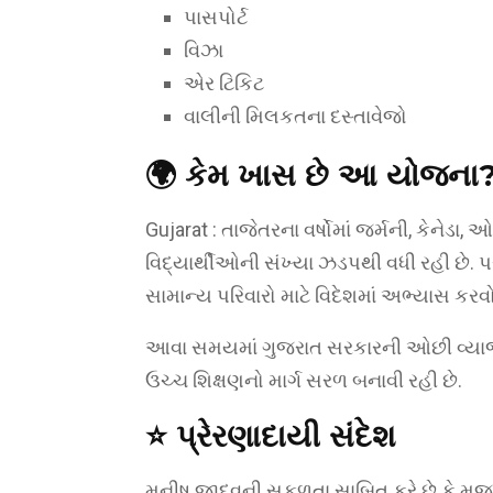
પાસપોર્ટ
વિઝા
એર ટિકિટ
વાલીની મિલકતના દસ્તાવેજો
🌍 કેમ ખાસ છે આ યોજના
Gujarat : તાજેતરના વર્ષોમાં જર્મની, કેનેડા
વિદ્યાર્થીઓની સંખ્યા ઝડપથી વધી રહી છે. પ
સામાન્ય પરિવારો માટે વિદેશમાં અભ્યાસ કરવો 
આવા સમયમાં ગુજરાત સરકારની ઓછી વ્યાજદ
ઉચ્ચ શિક્ષણનો માર્ગ સરળ બનાવી રહી છે.
⭐ પ્રેરણાદાયી સંદેશ
મનીષ જાદવની સફળતા સાબિત કરે છે કે મજબૂ