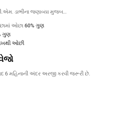
ડી.એમ. ડાભીના જણાવ્યા મુજબ…
ઓછામાં ઓછા
60% ગુણ
 ગુણ
લાખથી ઓછી
વેજો
બાદ 6 મહિનાની અંદર અરજી કરવી જરૂરી છે.