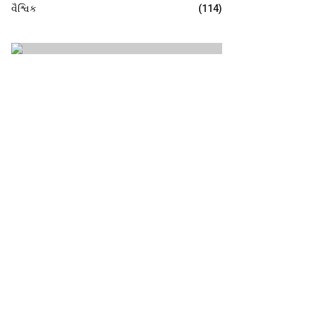
વૈશ્વિક
(114)