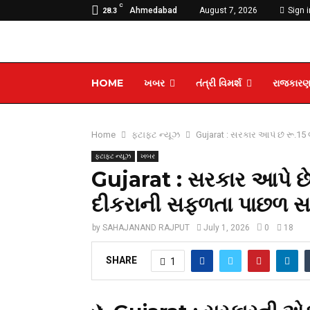
C
Ahmedabad
August 7, 2026
Sign i
28.3
HOME
ખબર
તંત્રી વિમર્શ
રાજકાર
Home
ફટાફટ ન્યૂઝ
Gujarat : સરકાર આપે છે રૂ.1
ફટાફટ ન્યૂઝ
ખબર
Gujarat : સરકાર આપે છે 
દીકરાની સફળતા પાછળ સ
by
SAHAJANAND RAJPUT
July 1, 2026
0
18
SHARE
1