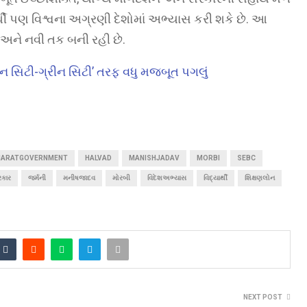
ર્થી પણ વિશ્વના અગ્રણી દેશોમાં અભ્યાસ કરી શકે છે. આ
અને નવી તક બની રહી છે.
ન સિટી-ગ્રીન સિટી’ તરફ વધુ મજબૂત પગલું
JARATGOVERNMENT
HALVAD
MANISHJADAV
MORBI
SEBC
રકાર
જર્મની
મનીષજાદવ
મોરબી
વિદેશઅભ્યાસ
વિદ્યાર્થી
શિક્ષણલોન
NEXT POST