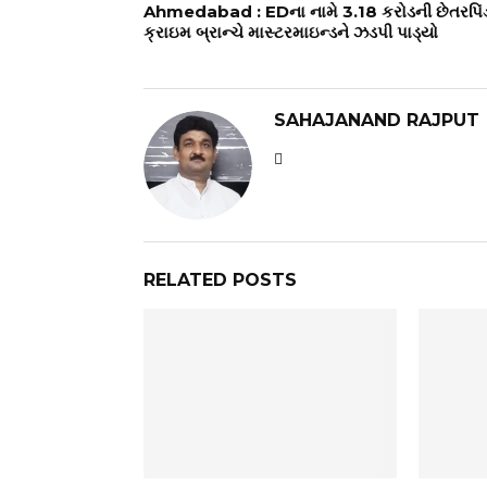
Ahmedabad : EDના નામે ₹3.18 કરોડની છેતરપિંડ
ક્રાઇમ બ્રાન્ચે માસ્ટરમાઇન્ડને ઝડપી પાડ્યો
SAHAJANAND RAJPUT
RELATED POSTS