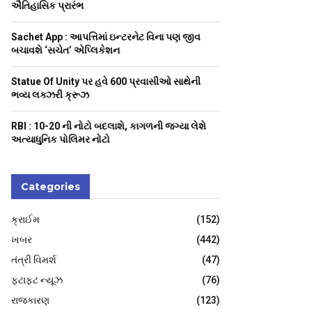
H
ઐતિહાસિક પ્રારંભ
Sachet App : આપત્તિમાં ઇન્ટરનેટ વિના પણ જીવ
બચાવશે ‘સચેત’ એપ્લિકેશન
Statue Of Unity પર હવે 600 પ્રવાસીઓ સાથેની
ભવ્ય લક્ઝરી ક્રૂઝ
RBI : ₹10-20 ની નોટો બદલાશે, કાગળની જગ્યા લેશે
અત્યાધુનિક પોલિમર નોટો
Categories
ક્રાઈમ
(152)
ખબર
(442)
તંત્રી વિમર્શ
(47)
ફટાફટ ન્યૂઝ
(76)
રાજકારણ
(123)