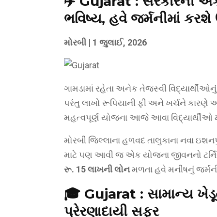
✈️ Gujarat : સરકારની એ
ભવિષ્ય, હવે જર્મનીમાં કરશ
મોરબી | 1 જુલાઈ, 2026
ગામડામાં રહેતા અનેક તેજસ્વી વિદ્યાર્થીઓનુ
પરંતુ લાખો રૂપિયાની ફી અને ખર્ચને કારણે
મહત્વપૂર્ણ યોજના આજે આવા વિદ્યાર્થીઓ 
મોરબી જિલ્લાના હળવદ તાલુકાના નવા ઇશનપુ
માટે પણ આવી જ એક યોજના જીવનનો ટર્નિંગ
રૂ. 15 લાખની લોન
મળતા હવે મનીષનું જર્મની
🎓 Gujarat : સામાન્ય ખેડૂ
પ્રેરણાદાયી સફર