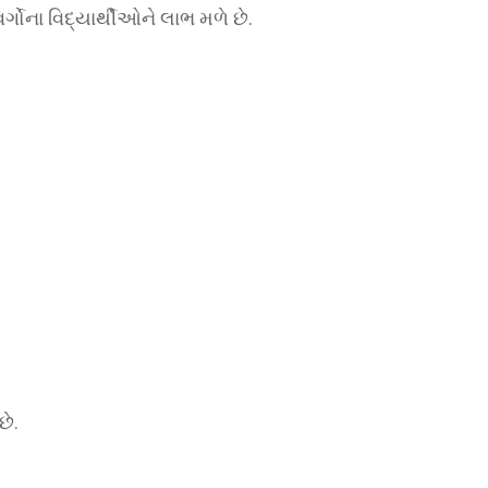
ોના વિદ્યાર્થીઓને લાભ મળે છે.
ે.