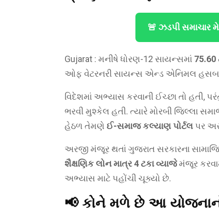
🚨 ઝડપી સમાચાર મ
Gujarat : મનીષે ધોરણ-12 સાયન્સમાં
75.60 
ઓફ વેટરનરી સાયન્સ એન્ડ એનિમલ હસબન્ડરી
વિદેશમાં અભ્યાસ કરવાની ઈચ્છા તો હતી, પર
ભરવી મુશ્કેલ હતી. ત્યારે મોરબી જિલ્લા સમ
હેઠળ તેમણે
ઈ-સમાજ કલ્યાણ પોર્ટલ
પર અર
અરજી મંજૂર થતાં ગુજરાત સરકારના સામાજિક
શૈક્ષણિક લોન માત્ર 4 ટકા વ્યાજે
મંજૂર કરવ
અભ્યાસ માટે પહોંચી ચૂક્યો છે.
📢 કોને મળે છે આ યોજના