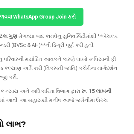
ેળવવા WhatsApp Group Join કરો
ટકા ગુણ
મેળવ્યા બાદ કામધેનુ યુનિવર્સિટીમાંથી **બેચલર
 (BVSc & AH)**ની ડિગ્રી પૂર્ણ કરી હતી.
ંતુ પરિવારની મર્યાદિત આવકને કારણે લાખો રૂપિયાની ફી
ાજ કલ્યાણ અધિકારી (વિકસતી જાતિ) કચેરીના માર્ગદર્શન
જી કરી.
 ન્યાય અને અધિકારિતા વિભાગ દ્વારા
રૂ. 15 લાખની
ામાં આવી. આ સહાયથી મનીષ આજે જર્મનીમાં ઉચ્ચ
નો લાભ?