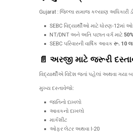
Gujarat : જિલ્લા સમાજ કલ્યાણ અધિકારી 
SEBC વિદ્યાર્થીઓ માટે ધોરણ-12માં 
NT/DNT અને અતિ પછાત વર્ગ માટે
50%
SEBC પરિવારની વાર્ષિક આવક
રૂ. 10 
📄 અરજી માટે જરૂરી દસ્તા
વિદ્યાર્થીએ વિદેશ જતાં પહેલાં અથવા ગયા 
મુખ્ય દસ્તાવેજો:
જાતિનો દાખલો
આવકનો દાખલો
માર્કશીટ
ઓફર લેટર અથવા I-20