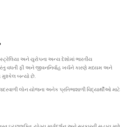
?
, ઓસ્ટ્રેલિયા અને યુરોપના અન્ય દેશોમાં ભારતીય
રંતુ વધતી ફી અને જીવનનિર્વાહ ખર્ચને કારણે મધ્યમ અને
મુશ્કેલ બન્યો છે.
રવાળી લોન યોજના અનેક પ્રતિભાશાળી વિદ્યાર્થીઓ માટે
ત ઇચ્છાશક્તિ, યોગ્ય માર્ગદર્શન અને સરકારની સહાય મળે