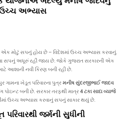
ક યોજનાએ બદલ્યું મનીષ જાદવનું
ે ઉચ્ચ અભ્યાસ
ં એક મોટું સપનું હોય છે – વિદેશમાં ઉચ્ચ અભ્યાસ કરવાનું.
 આ સપનું અધૂરું રહી જાય છે. જોકે ગુજરાત સરકારની એક
માટે આશાની નવી કિરણ બની રહી છે.
ર ગામના ખેડૂત પરિવારના પુત્ર
મનીષ સુંદરજીભાઈ જાદવ
 પોઇન્ટ બની છે. સરકાર તરફથી માત્ર
4 ટકા સાદા વ્યાજે
માં ઉચ્ચ અભ્યાસ કરવાનું સપનું સાકાર થયું છે.
ત પરિવારથી જર્મની સુધીની