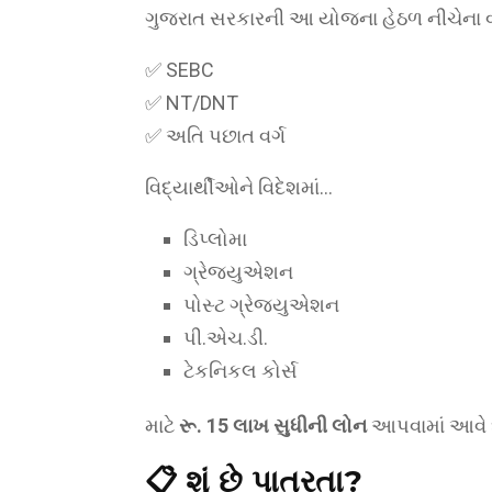
ગુજરાત સરકારની આ યોજના હેઠળ નીચેના વર્ગ
✅ SEBC
✅ NT/DNT
✅ અતિ પછાત વર્ગ
વિદ્યાર્થીઓને વિદેશમાં…
ડિપ્લોમા
ગ્રેજ્યુએશન
પોસ્ટ ગ્રેજ્યુએશન
પી.એચ.ડી.
ટેકનિકલ કોર્સ
માટે
રૂ. 15 લાખ સુધીની લોન
આપવામાં આવે છ
📋 શું છે પાત્રતા?