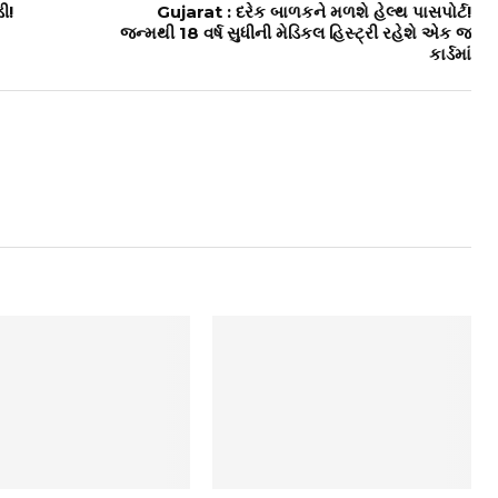
ી!
Gujarat : દરેક બાળકને મળશે હેલ્થ પાસપોર્ટ!
જન્મથી 18 વર્ષ સુધીની મેડિકલ હિસ્ટ્રી રહેશે એક જ
કાર્ડમાં