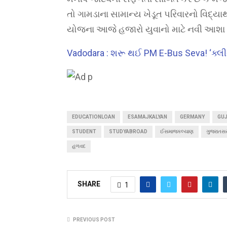
તો ગામડાના સામાન્ય ખેડૂત પરિવારનો વિદ્યા
યોજના આજે હજારો યુવાનો માટે નવી આશા 
Vadodara : શરૂ થઈ PM E-Bus Seva! ‘ક્લી
EDUCATIONLOAN
ESAMAJKALYAN
GERMANY
GU
STUDENT
STUDYABROAD
ઈસમાજકલ્યાણ
ગુજરાતસ
હળવદ
SHARE
1
PREVIOUS POST