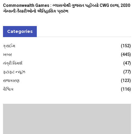
Commonwealth Games : ગ્લાસગોથી ગુજરાત પહોંચ્યો CWG ધ્વજ, 2030
ગેમ્સની તૈયારીઓનો ઐતિહાસિક પ્રારંભ
Categories
ક્રાઈમ
(152)
ખબર
(445)
તંત્રી વિમર્શ
(47)
ફટાફટ ન્યૂઝ
(77)
રાજકારણ
(123)
વૈશ્વિક
(116)