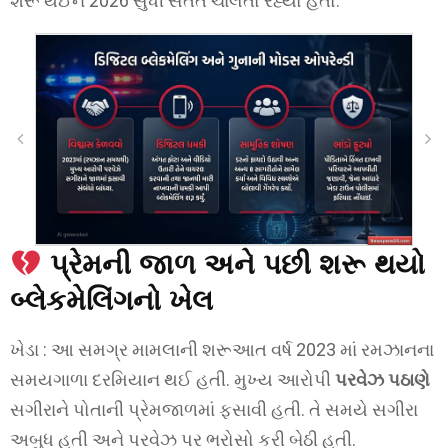
શરૂ થઈને 2026 સુધી સતત ચાલતો રહ્યો હતો.
પ્રેમની જાળ અને પછી શરૂ થયો
બ્લેકમેલિંગનો ખેલ
ખેડા : આ સમગ્ર મામલાની શરૂઆત વર્ષ 2023 માં રમઝાનના
સમયગાળા દરમિયાન થઈ હતી. મુખ્ય આરોપી
પરવેઝ પઠાણે
સગીરાને પોતાની પ્રેમજાળમાં ફસાવી હતી. તે સમયે સગીરા
અબુધ હતી અને પરવેઝ પર ભરોસો કરી બેઠી હતી.