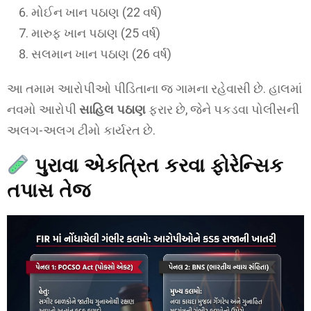
મોઈન ખાન પઠાણ (22 વર્ષ)
મારુફ ખાન પઠાણ (25 વર્ષ)
સલમાન ખાન પઠાણ (26 વર્ષ)
આ તમામ આરોપીઓ પીડિતાના જ ગામના રહેવાસી છે. હાલમાં
નવમો આરોપી
સાહિલ પઠાણ
ફરાર છે, જેને પકડવા પોલીસની
અલગ-અલગ ટીમો કાર્યરત છે.
પુરાવા એકત્રિત કરવા ફોરેન્સિક
તપાસ તેજ