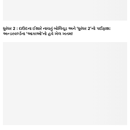
ધુરંધર 2 : દાઉદના ઈશારે નાચતું બોલિવૂડ અને ‘ધુરંધર 2’નો પર્દાફાશ:
અન્ડરવર્લ્ડના ‘આકાઓ’નો હવે ખેલ ખતમ!