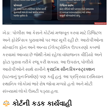
ખેડા : પોલીસ આ કેસને કોર્ટમાં મજબૂત કરવા માટે ડિજિટલ
અને ફોરેન્સિક પુરાવાઓ પર ભાર મૂકી રહી છે. આરોપીઓના
મોબાઈલ ફોન અને અન્ય ઈલેક્ટ્રોનિક ઉપકરણો કબજે
કરવામાં આવ્યા છે જેથી તેમાં રહેલા વાંધાજનક વીડિયો અને
ફોટા પુરાવા તરીકે રજૂ કરી શકાય. આ ઉપરાંત, પોલીસે
આરોપીઓને સાથે રાખીને
ક્રાઈમ સીન રિકન્સ્ટ્રક્શન
(ઘટનાનું પુનઃનિર્માણ) પણ કર્યું હતું. આ પ્રક્રિયા દરમિયાન
સ્થાનિક લોકોમાં ભારે રોષ જોવા મળ્યો હતો અને મોટી
સંખ્યામાં લોકો ઉમટી પડ્યા હતા.
કોર્ટની કડક કાર્યવાહી