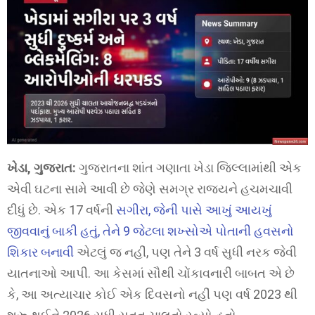
ખેડા, ગુજરાત:
ગુજરાતના શાંત ગણાતા ખેડા જિલ્લામાંથી એક
એવી ઘટના સામે આવી છે જેણે સમગ્ર રાજ્યને હચમચાવી
દીધું છે. એક 17 વર્ષની
સગીરા, જેની પાસે આખું આયખું
જીવવાનું બાકી હતું, તેને 9 જેટલા શખ્સોએ પોતાની હવસનો
શિકાર બનાવી
એટલું જ નહીં, પણ તેને 3 વર્ષ સુધી નરક જેવી
યાતનાઓ આપી. આ કેસમાં સૌથી ચોંકાવનારી બાબત એ છે
કે, આ અત્યાચાર કોઈ એક દિવસનો નહીં પણ વર્ષ 2023 થી