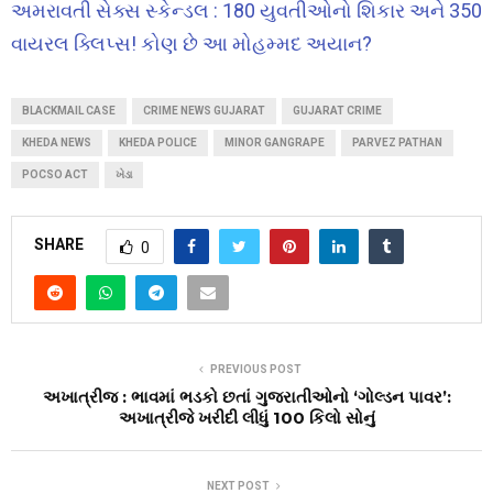
અમરાવતી સેક્સ સ્કેન્ડલ : 180 યુવતીઓનો શિકાર અને 350
વાયરલ ક્લિપ્સ! કોણ છે આ મોહમ્મદ અયાન?
BLACKMAIL CASE
CRIME NEWS GUJARAT
GUJARAT CRIME
KHEDA NEWS
KHEDA POLICE
MINOR GANGRAPE
PARVEZ PATHAN
POCSO ACT
ખેડા
SHARE
0
PREVIOUS POST
અખાત્રીજ : ભાવમાં ભડકો છતાં ગુજરાતીઓનો ‘ગોલ્ડન પાવર’:
અખાત્રીજે ખરીદી લીધું 100 કિલો સોનું
NEXT POST