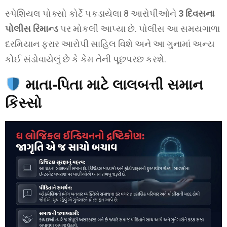
સ્પેશિયલ પોક્સો કોર્ટે પકડાયેલા 8 આરોપીઓને
3 દિવસના
પોલીસ રિમાન્ડ
પર મોકલી આપ્યા છે. પોલીસ આ સમયગાળા
દરમિયાન ફરાર આરોપી સાહિલ વિશે અને આ ગુનામાં અન્ય
કોઈ સંડોવાયેલું છે કે કેમ તેની પૂછપરછ કરશે.
માતા-પિતા માટે લાલબત્તી સમાન
કિસ્સો