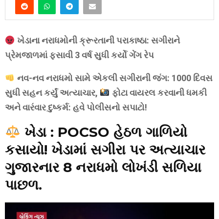
ખેડાના નરાધમોની ક્રૂરતાની પરાકાષ્ઠા: સગીરાને
પ્રેમજાળમાં ફસાવી 3 વર્ષ સુધી કર્યો ગેંગ રેપ
નવ-નવ નરાધમો સામે એકલી સગીરાની જંગ: 1000 દિવસ
સુધી સહન કર્યું અત્યાચાર,
ફોટા વાયરલ કરવાની ધમકી
અને વારંવાર દુષ્કર્મ:
હવે પોલીસનો સપાટો!
ખેડા :
POCSO હેઠળ ગાળિયો
કસાયો! ખેડામાં સગીરા પર અત્યાચાર
ગુજારનાર 8 નરાધમો લોખંડી સળિયા
પાછળ.