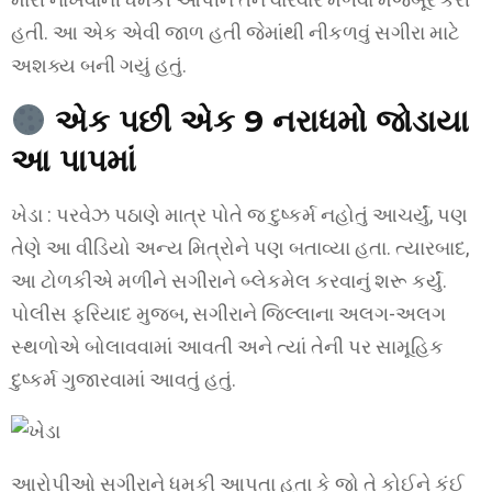
હતી. આ એક એવી જાળ હતી જેમાંથી નીકળવું સગીરા માટે
અશક્ય બની ગયું હતું.
એક પછી એક 9 નરાધમો જોડાયા
આ પાપમાં
ખેડા : પરવેઝ પઠાણે માત્ર પોતે જ દુષ્કર્મ નહોતું આચર્યું, પણ
તેણે આ વીડિયો અન્ય મિત્રોને પણ બતાવ્યા હતા. ત્યારબાદ,
આ ટોળકીએ મળીને સગીરાને બ્લેકમેલ કરવાનું શરૂ કર્યું.
પોલીસ ફરિયાદ મુજબ, સગીરાને જિલ્લાના અલગ-અલગ
સ્થળોએ બોલાવવામાં આવતી અને ત્યાં તેની પર સામૂહિક
દુષ્કર્મ ગુજારવામાં આવતું હતું.
આરોપીઓ સગીરાને ધમકી આપતા હતા કે જો તે કોઈને કંઈ