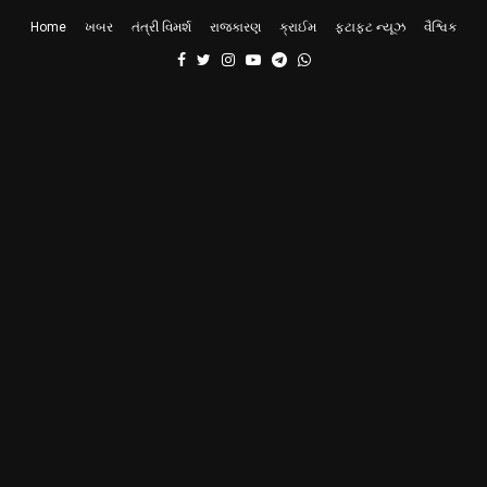
Home
ખબર
તંત્રી વિમર્શ
રાજકારણ
ક્રાઈમ
ફટાફટ ન્યૂઝ
વૈશ્વિક
Facebook
Twitter
Instagram
Youtube
Telegram
Whatsapp