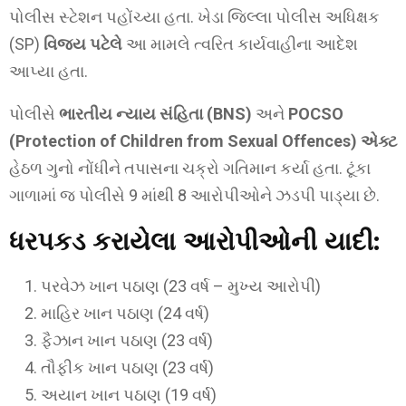
પોલીસ સ્ટેશન પહોંચ્યા હતા. ખેડા જિલ્લા પોલીસ અધિક્ષક
(SP)
વિજય પટેલે
આ મામલે ત્વરિત કાર્યવાહીના આદેશ
આપ્યા હતા.
પોલીસે
ભારતીય ન્યાય સંહિતા (BNS)
અને
POCSO
(Protection of Children from Sexual Offences) એક્ટ
હેઠળ ગુનો નોંધીને તપાસના ચક્રો ગતિમાન કર્યા હતા. ટૂંકા
ગાળામાં જ પોલીસે 9 માંથી 8 આરોપીઓને ઝડપી પાડ્યા છે.
ધરપકડ કરાયેલા આરોપીઓની યાદી:
પરવેઝ ખાન પઠાણ (23 વર્ષ – મુખ્ય આરોપી)
માહિર ખાન પઠાણ (24 વર્ષ)
ફૈઝાન ખાન પઠાણ (23 વર્ષ)
તૌફીક ખાન પઠાણ (23 વર્ષ)
અયાન ખાન પઠાણ (19 વર્ષ)