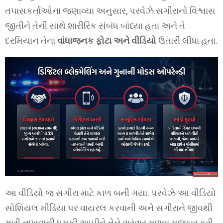
તપાસકર્તાઓના જણાવ્યા અનુસાર, પરવેઝે સગીરાનો વિશ્વાસ
જીતીને તેની સાથે શારીરિક સંબંધ બાંધ્યા હતા અને તે
દરમિયાન તેના
વાંધાજનક ફોટા અને વીડિયો
ઉતારી લીધા હતા.
આ વીડિયો જ સગીરા માટે કાળ બની ગયા. પરવેઝે આ વીડિયો
સોશિયલ મીડિયા પર વાયરલ કરવાની અને સગીરાને જીવથી
મારી નાખવાની ધમકી આપીને તેને વારંવાર મળવા મજબૂર કરી