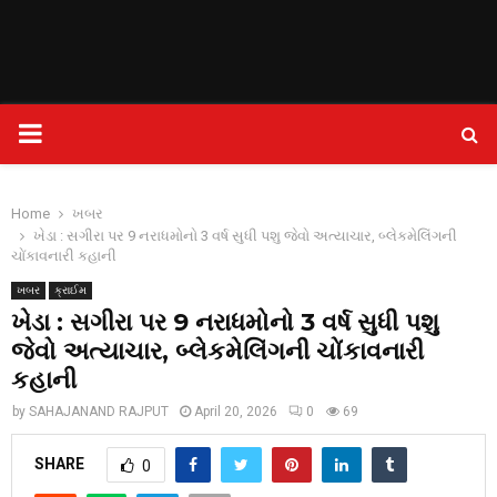
PRIMARY
MENU
Home
ખબર
ખેડા : સગીરા પર 9 નરાધમોનો 3 વર્ષ સુધી પશુ જેવો અત્યાચાર, બ્લેકમેલિંગની
ચોંકાવનારી કહાની
ખબર
ક્રાઈમ
ખેડા : સગીરા પર 9 નરાધમોનો 3 વર્ષ સુધી પશુ
જેવો અત્યાચાર, બ્લેકમેલિંગની ચોંકાવનારી
કહાની
by
SAHAJANAND RAJPUT
April 20, 2026
0
69
SHARE
0