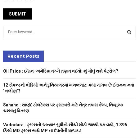
S
e
a
S
r
c
Recent Posts
E
h
f
A
Oil Price : ઈરાન-અમેરિકા વચ્ચે તણાવ વધ્યો: શું મોંઘું થશે પેટ્રોલ?
o
r
R
12 સેકન્ડનો વીડિયો અને દુનિયાભરમાં ખળભળાટ: ક્યાં ગાયબ છે ઈરાનના નવા
:
‘ખલીફા’?
C
Sanand : સાણંદ ટોલટેક્સ પર ડ્રાઇવરો માટે નેત્ર તપાસ કેમ્પ, નિઃશુલ્ક
H
ચશ્માંનું વિતરણ
Vadodara : ડ્રગ્સનો અત્યાર સુધીનો સૌથી મોટો જથ્થો પકડાયો, 1.396
કિલો MD ડ્રગ્સ સાથે MP ના દંપતીની ધરપકડ