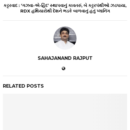
કટ્ટરવાદ : ‘ગઝવા-એ-હિંદ’ સ્થાપવાનું કાવતરું, બે કટ્ટરપંથીઓ ઝડપાયા,
RDX હથિયારોથી દેશને ભડકે બાળવાનું હતું પ્લાનિંગ
SAHAJANAND RAJPUT
RELATED POSTS