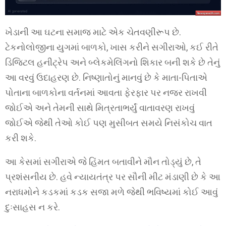
ખેડાની આ ઘટના સમાજ માટે એક ચેતવણીરૂપ છે.
ટેકનોલોજીના યુગમાં બાળકો, ખાસ કરીને સગીરાઓ, કઈ રીતે
ડિજિટલ હનીટ્રેપ અને બ્લેકમેલિંગનો શિકાર બની શકે છે તેનું
આ વરવું ઉદાહરણ છે. નિષ્ણાતોનું માનવું છે કે માતા-પિતાએ
પોતાના બાળકોના વર્તનમાં આવતા ફેરફાર પર નજર રાખવી
જોઈએ અને તેમની સાથે મિત્રતાભર્યું વાતાવરણ રાખવું
જોઈએ જેથી તેઓ કોઈ પણ મુસીબત સમયે નિસંકોચ વાત
કરી શકે.
આ કેસમાં સગીરાએ જે હિંમત બતાવીને મૌન તોડ્યું છે, તે
પ્રશંસનીય છે. હવે ન્યાયતંત્ર પર સૌની મીટ મંડાણી છે કે આ
નરાધમોને કડકમાં કડક સજા મળે જેથી ભવિષ્યમાં કોઈ આવું
દુઃસાહસ ન કરે.