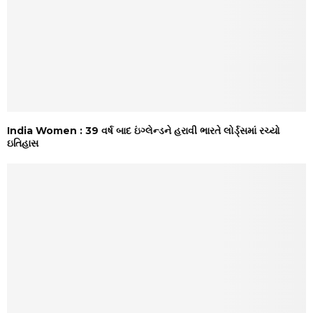
India Women : 39 વર્ષ બાદ ઇંગ્લેન્ડને હરાવી ભારતે લોર્ડ્સમાં રચ્યો
ઇતિહાસ