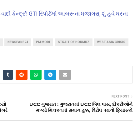
વાદી કેન્દ્ર’! GTI રિપોર્ટમાં આબરૂના ધજાગરા, શું હવે ઘરના
NEWSPANE24
PM MODI
STRAIT OF HORMUZ
WEST ASIA CRISIS
NEXT POST
ચ્યો
UCC ગુજરાત : ગુજરાતમાં UCC બિલ પાસ, દીકરીઓને
ોખરે
મળ્યો મિલકતમાં સમાન હક્ક, વિરોધ પક્ષનો ફિયાસ્કો