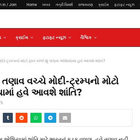
 in / Join
Home
ખબર
તંત્રી વિમર્શ
રાજકારણ
ક્રાઈમ
ફટાફટ ન્યૂઝ
ણ
ક્રાઈમ
ફટાફટ ન્યૂઝ
વૈશ્વિક
મોદી-ટ્રમ્પનો મોટો ફોન કોલ! શું પશ્ચિમ એશિયામાં હવે આવશે શાંતિ?
ા તણાવ વચ્ચે મોદી-ટ્રમ્પનો મોટો
ામાં હવે આવશે શાંતિ?
76
શ્ચિમ એશિયામાં શાંતિ માટે ભારતનું કડક વલણ, હવે તણાવ નહીં