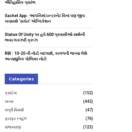
H
ઐતિહાસિક પ્રારંભ
Sachet App : આપત્તિમાં ઇન્ટરનેટ વિના પણ જીવ
બચાવશે ‘સચેત’ એપ્લિકેશન
Statue Of Unity પર હવે 600 પ્રવાસીઓ સાથેની
ભવ્ય લક્ઝરી ક્રૂઝ
RBI : ₹10-20 ની નોટો બદલાશે, કાગળની જગ્યા લેશે
અત્યાધુનિક પોલિમર નોટો
Categories
ક્રાઈમ
(152)
ખબર
(442)
તંત્રી વિમર્શ
(47)
ફટાફટ ન્યૂઝ
(76)
રાજકારણ
(123)