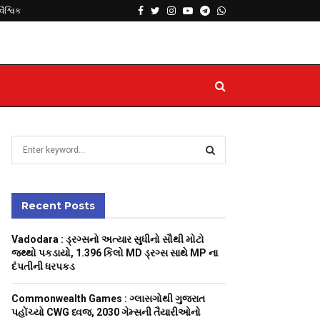
Facebook
Twitter
Instagram
Youtube
Telegram
Whatsapp
વૈશ્વિક
S
e
a
S
r
c
Recent Posts
E
h
f
A
Vadodara : ડ્રગ્સનો અત્યાર સુધીનો સૌથી મોટો
o
જથ્થો પકડાયો, 1.396 કિલો MD ડ્રગ્સ સાથે MP ના
r
R
દંપતીની ધરપકડ
:
C
Commonwealth Games : ગ્લાસગોથી ગુજરાત
પહોંચ્યો CWG ધ્વજ, 2030 ગેમ્સની તૈયારીઓનો