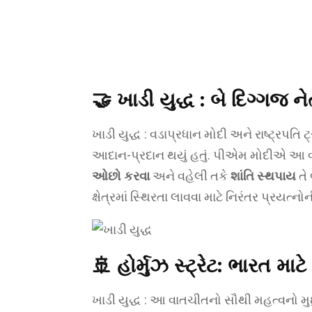
🤝 ખાડી યુદ્ધ :
બે દિગ્ગજ ન
ખાડી યુદ્ધ : વડાપ્રધાન મોદી અને રાષ્ટ્રપતિ 
આદાન-પ્રદાન થયું હતું. પીએમ મોદીએ આ વાતચીત
ઓછો કરવા
અને વહેલી તકે
શાંતિ સ્થપાય
તે 
ક્ષેત્રમાં સ્થિરતા લાવવા માટે નિરંતર પ્રયત્નો
🚢
હોર્મુઝ સ્ટ્રેટ: ભારત મા
ખાડી યુદ્ધ : આ વાતચીતનો સૌથી મહત્વનો મુદ્