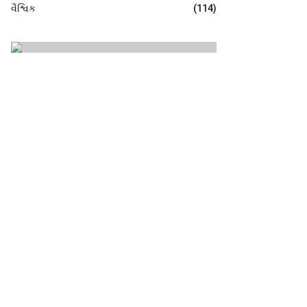
વૈશ્વિક
(114)