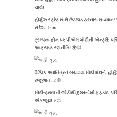
ચાલે!
હોર્મુઝ સ્ટ્રેટ સાથે છેડછાડ કરનારા સાવધાન
સંદેશ.
🚢🔥
ટ્રમ્પના ફોન પર પીએમ મોદીની એન્ટ્રી: પશ
આક્રમક રણનીતિ!
🌍💥
વૈશ્વિક અર્થતંત્રને બચાવવા મોદી મેદાને: હોર્મુ
રજૂઆત.
⚔️🛑
મોદી-ટ્રમ્પની જોડીથી દુશ્મનોમાં ફફડાટ: પશ
એકજૂથ!
⚡🤝