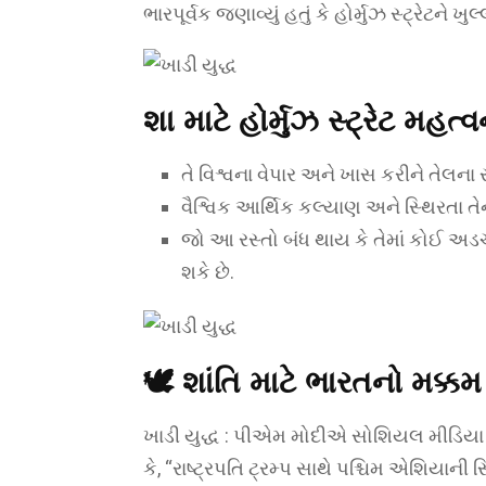
ભારપૂર્વક જણાવ્યું હતું કે હોર્મુઝ સ્ટ્રેટને 
શા માટે હોર્મુઝ સ્ટ્રેટ મહત્
તે વિશ્વના વેપાર અને ખાસ કરીને તેલના
વૈશ્વિક આર્થિક કલ્યાણ અને સ્થિરતા તેના
જો આ રસ્તો બંધ થાય કે તેમાં કોઈ અ
શકે છે.
🕊️
શાંતિ માટે ભારતનો મક્કમ 
ખાડી યુદ્ધ : પીએમ મોદીએ સોશિયલ મીડિયા પ્લ
કે, “રાષ્ટ્રપતિ ટ્રમ્પ સાથે પશ્ચિમ એશિયાની સ