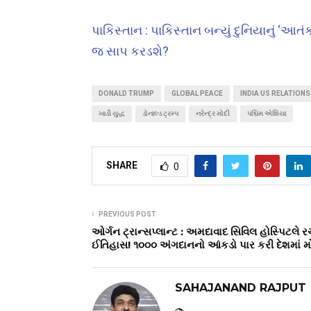
પાકિસ્તાન : પાકિસ્તાન બન્યું દુનિયાનું ‘આતંક
જ સાપ કરડશે?
DONALD TRUMP
GLOBAL PEACE
INDIA US RELATIONS
ખાડી યુદ્ધ
ડોનાલ્ડ ટ્રમ્પ
નરેન્દ્ર મોદી
પશ્ચિમ એશિયા
SHARE
0
PREVIOUS POST
ઓર્ગન ટ્રાન્સપ્લાન્ટ : અમદાવાદ સિવિલ હોસ્પિટલે ર
ઈતિહાસ! ૧૦૦૦ અંગદાનનો આંકડો પાર કરી દેશમાં મ
SAHAJANAND RAJPUT