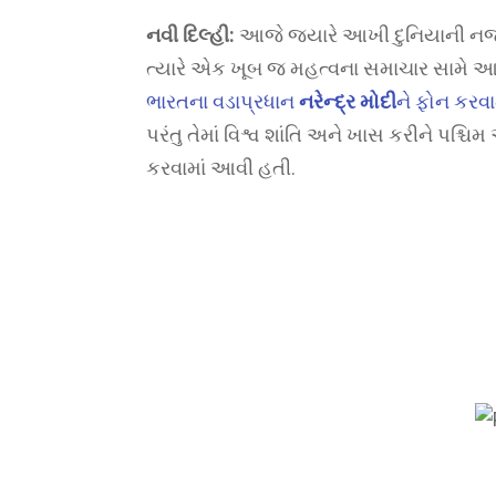
નવી દિલ્હી:
આજે જ્યારે આખી દુનિયાની નજર 
ત્યારે એક ખૂબ જ મહત્વના સમાચાર સામે આવ
ભારતના વડાપ્રધાન
નરેન્દ્ર મોદી
ને ફોન કરવા
પરંતુ તેમાં વિશ્વ શાંતિ અને ખાસ કરીને પશ્
કરવામાં આવી હતી.