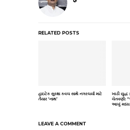
RELATED POSTS
હાઇટેક સુરક્ષા કવચ સાથે નગરચર્યા માટે
ખાડી યુદ્ધ 
તૈયાર ‘નાથ’
ચેતવણી: 
આખું મધ્ય
LEAVE A COMMENT