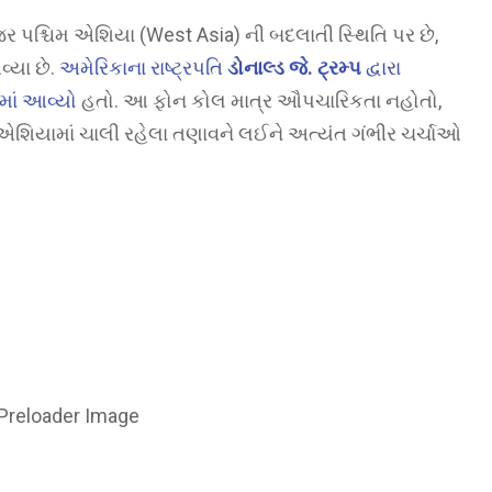
પશ્ચિમ એશિયા (West Asia) ની બદલાતી સ્થિતિ પર છે,
્યા છે.
અમેરિકાના રાષ્ટ્રપતિ
ડોનાલ્ડ જે. ટ્રમ્પ
દ્વારા
માં આવ્યો
હતો. આ ફોન કોલ માત્ર ઔપચારિકતા નહોતો,
ચિમ એશિયામાં ચાલી રહેલા તણાવને લઈને અત્યંત ગંભીર ચર્ચાઓ