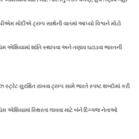
! પીએમ મોદીએ ટ્રમ્પ સાથેની વાતમાં આપ્યો વિશ્વને મોટો
્ચિમ એશિયામાં શાંતિ સ્થાપવા અને તણાવ ઘટાડવા ભારતની
ઝ સ્ટ્રેટ સુરક્ષિત રાખવા ટ્રમ્પ સામે ભારતે સ્પષ્ટ શબ્દોમાં કરી
્ચિમ એશિયામાં સ્થિરતા લાવવા માટે બંને દિગ્ગજ નેતાઓ