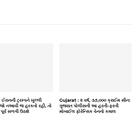
: ઈરાનની ટ્રમ્પને ખુલ્લી
Gujarat : ૨ વર્ષ, ૩૭,૦૦૦ ક્રાઈમ સીન:
“જો તઆવી જ હરકતો રહી, તો
ગુજરાત પોલીસની આ હરતી-ફરતી
 પૂર્વ સળગી ઉઠશે
મોબાઈલ ફોરેન્સિક વેનનો કમાલ