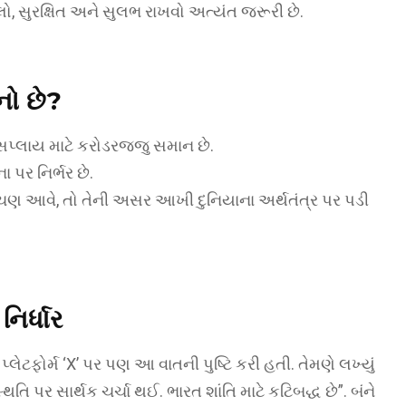
ખુલ્લો, સુરક્ષિત અને સુલભ રાખવો અત્યંત જરૂરી છે.
વનો છે?
 સપ્લાય માટે કરોડરજ્જુ સમાન છે.
 પર નિર્ભર છે.
ડચણ આવે, તો તેની અસર આખી દુનિયાના અર્થતંત્ર પર પડી
નિર્ધાર
ેટફોર્મ ‘X’ પર પણ આ વાતની પુષ્ટિ કરી હતી. તેમણે લખ્યું
્થિતિ પર સાર્થક ચર્ચા થઈ. ભારત શાંતિ માટે કટિબદ્ધ છે”. બંને