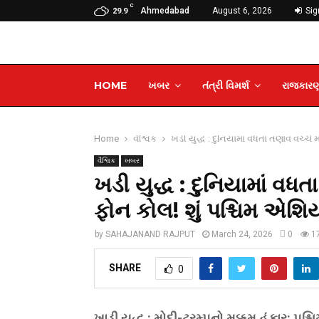
C
Ahmedabad
August 6, 2026
Sign
29.9
HOME
ખબર
તંત્રી વિમર્શ
રાજકાર
Home
વૈશ્વિક
ખડી યુદ્ધ : દુનિયામાં વધતા તણાવ વચ્ચે 
વૈશ્વિક
ખબર
ખડી યુદ્ધ : દુનિયામાં વધત
ફોન કોલ! શું પશ્ચિમ એશિય
by
SAHAJANAND RAJPUT
March 24, 2026
0
1
SHARE
0
ખાડી યુદ્ધ : મોદી-ટ્રમ્પનો મક્કમ હુંકાર: પ