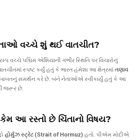
ેતાઓ વચ્ચે શું થઈ વાતચીત?
ટ્રમ્પ વચ્ચે પશ્ચિમ એશિયાની ગંભીર સ્થિતિ પર વિચારોનું
માં સ્પષ્ટ કર્યું હતું કે ભારત હંમેશા આ ક્ષેત્રમાં
તણાવ
બાબતનું સમર્થન કરે છે. બંને નેતાઓએ સ્વીકાર્યું હતું કે આ
ની જરૂર છે.
ટે કેમ આ રસ્તો છે ચિંતાનો વિષય?
દો
હોર્મુઝ સ્ટ્રેટ (Strait of Hormuz)
હતો. પીએમ મોદીએ