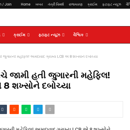
n / Join
Home
ખબર
તંત્રી વિમર્શ
રાજકારણ
ક્રાઈમ
ફટાફટ ન્યૂઝ
વૈશ
ણ
ક્રાઈમ
ફટાફટ ન્યૂઝ
વૈશ્વિક
 જુગારની મહેફિલ! અમદાવાદ ગ્રામ્ય LCB એ 8 શખ્સોને દબોચ્યા
ચે જામી હતી જુગારની મહેફિલ!
8 શખ્સોને દબોચ્યા
ુગારની મહેફિલ! અમદાવાદ ગ્રામ્ય LCB એ 8 શખ્સોને