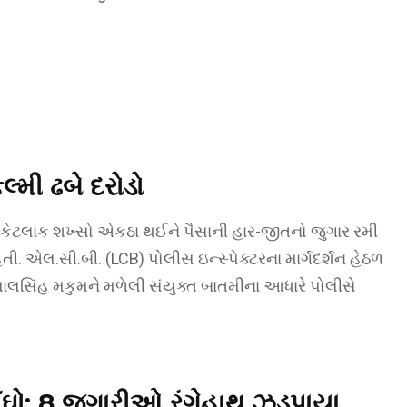
લ્મી ઢબે દરોડો
ે કેટલાક શખ્સો એકઠા થઈને પૈસાની હાર-જીતનો જુગાર રમી
ી. એલ.સી.બી. (LCB) પોલીસ ઇન્સ્પેક્ટરના માર્ગદર્શન હેઠળ
ાલસિંહ મકુમને મળેલી સંયુક્ત બાતમીના આધારે પોલીસે
મોંઘો: 8 જુગારીઓ રંગેહાથ ઝડપાયા