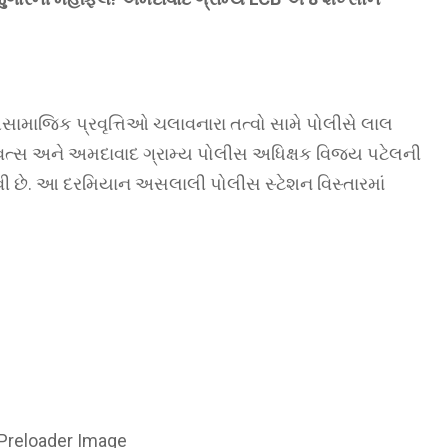
સામાજિક પ્રવૃત્તિઓ ચલાવનારા તત્વો સામે પોલીસે લાલ
ર વત્સ અને અમદાવાદ ગ્રામ્ય પોલીસ અધિક્ષક વિજય પટેલની
 છે. આ દરમિયાન અસલાલી પોલીસ સ્ટેશન વિસ્તારમાં