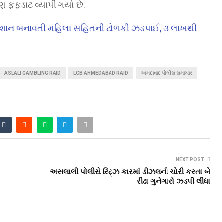
ણ ફફડાટ વ્યાપી ગયો છે.
ોને નિશાન બનાવતી મહિલા સહિતની ટોળકી ઝડપાઈ, ૩ લાખથી
ASLALI GAMBLING RAID
LCB AHMEDABAD RAID
અમદાવાદ પોલીસ સમાચાર
NEXT POST
અસલાલી પોલીસે રિટ્ઝ કારમાં ડીઝલની ચોરી કરતા બે
રીઢા ગુનેગારો ઝડપી લીધા