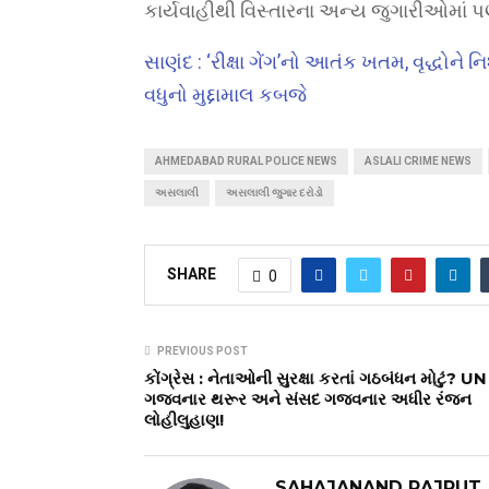
કાર્યવાહીથી વિસ્તારના અન્ય જુગારીઓમાં પ
સાણંદ : ‘રીક્ષા ગેંગ’નો આતંક ખતમ, વૃદ્ધ
વધુનો મુદ્દામાલ કબજે
AHMEDABAD RURAL POLICE NEWS
ASLALI CRIME NEWS
અસલાલી
અસલાલી જુગાર દરોડો
SHARE
0
PREVIOUS POST
કોંગ્રેસ : નેતાઓની સુરક્ષા કરતાં ગઠબંધન મોટું? UN
ગજવનાર થરૂર અને સંસદ ગજવનાર અધીર રંજન
લોહીલુહાણ!
SAHAJANAND RAJPUT