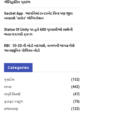
H
ઐતિહાસિક પ્રારંભ
Sachet App : આપત્તિમાં ઇન્ટરનેટ વિના પણ જીવ
બચાવશે ‘સચેત’ એપ્લિકેશન
Statue Of Unity પર હવે 600 પ્રવાસીઓ સાથેની
ભવ્ય લક્ઝરી ક્રૂઝ
RBI : ₹10-20 ની નોટો બદલાશે, કાગળની જગ્યા લેશે
અત્યાધુનિક પોલિમર નોટો
Categories
ક્રાઈમ
(152)
ખબર
(442)
તંત્રી વિમર્શ
(47)
ફટાફટ ન્યૂઝ
(76)
રાજકારણ
(123)