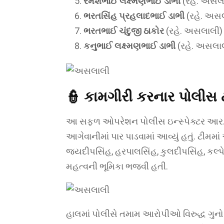
રમેશભાઈ લક્ષ્મણભાઈ ડાભી
(રહે. અસલ
ભરતસિંહ પ્રહલાદભાઈ ડાભી
(રહે. અસ
ભરતભાઈ ચંદુજી ઠાકોર
(રહે. અસલાલી)
કનુભાઈ લક્ષ્મણભાઈ ડાભી
(રહે. અસલા
👮 કામગીરી કરનાર પોલીસ 
આ સફળ ઓપરેશન પોલીસ ઇન્સ્પેક્ટર આ
આગેવાનીમાં પાર પાડવામાં આવ્યું હતું. ટીમ
જયદીપસિંહ, હરપાલસિંહ, કુલદીપસિંહ, કલ્
મહત્વની ભૂમિકા ભજવી હતી.
હાલમાં પોલીસે તમામ આરોપીઓ વિરુદ્ધ ગુનો