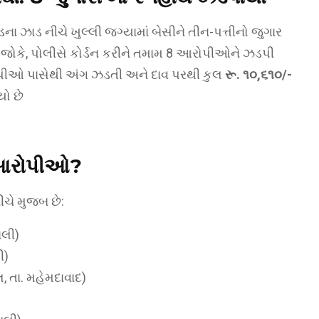
ડના ઝાડ નીચે ખુલ્લી જગ્યામાં બેસીને તીન-પત્તીનો જુગાર
. જોકે, પોલીસે કોર્ડન કરીને તમામ 8 આરોપીઓને ઝડપી
પીઓ પાસેથી અંગ ઝડતી અને દાવ પરથી કુલ
રૂ. ૧૦,૬૧૦/-
ો છે
 આરોપીઓ?
ચે મુજબ છે:
લી)
ી)
, તા. મહેમદાવાદ)