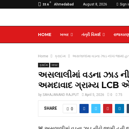
C
Ahmedabad
August 8, 2026
Sign i
33.6
HOME
ખબર
તંત્રી વિમર્શ
રાજકાર
Home
ક્રાઈમ
અસલાલીમાં વડના ઝાડ નીચે જામી હતી
ક્રાઈમ
ખબર
અસલાલીમાં વડના ઝાડ ની
અમદાવાદ ગ્રામ્ય LCB એ 
by
SAHAJANAND RAJPUT
April 5, 2026
0
75
SHARE
0
🚨 અસલાલીમાં વડના ઝાડ નીચે જામી હતી જ