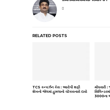
RELATED POSTS
TCS કન્વર્ઝન કેસ : આરોપી શફી
મોંઘવારી 
શેખનો જેલમાં હુમલાનો ચોંકાવનારો દાવો
સિલિન્ડરમા
₹3000ના ઐ