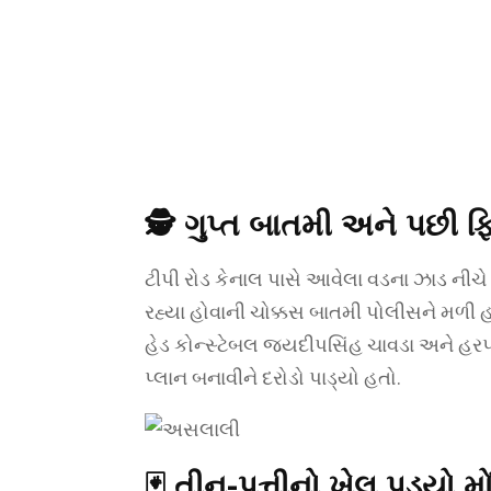
🕵️ ગુપ્ત બાતમી અને પછી ફિ
ટીપી રોડ કેનાલ પાસે આવેલા વડના ઝાડ નીચ
રહ્યા હોવાની ચોક્કસ બાતમી પોલીસને મળી હત
હેડ કોન્સ્ટેબલ જયદીપસિંહ ચાવડા અને હરપ
પ્લાન બનાવીને દરોડો પાડ્યો હતો.
🃏 તીન-પત્તીનો ખેલ પડ્યો 