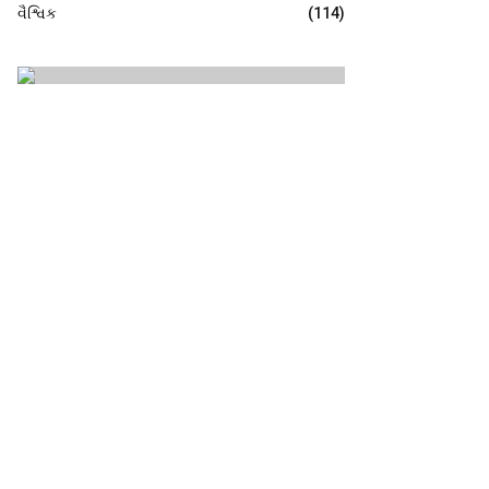
વૈશ્વિક
(114)