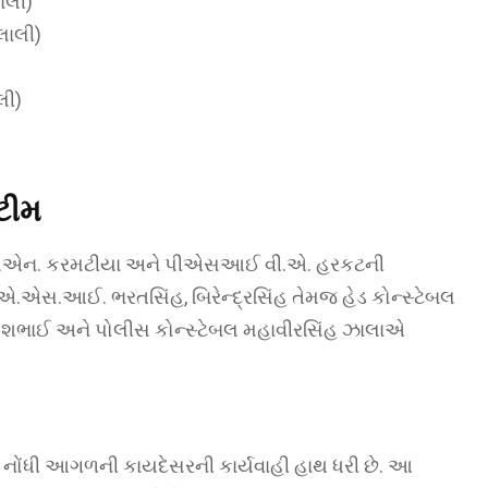
ાલી)
લાલી)
લી)
ટીમ
ર.એન. કરમટીયા અને પીએસઆઈ વી.એ. હરકટની
માં એ.એસ.આઈ. ભરતસિંહ, બિરેન્દ્રસિંહ તેમજ હેડ કોન્સ્ટેબલ
પેશભાઈ અને પોલીસ કોન્સ્ટેબલ મહાવીરસિંહ ઝાલાએ
 નોંધી આગળની કાયદેસરની કાર્યવાહી હાથ ધરી છે. આ