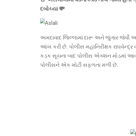
દબોચ્યા 💸
અમદાવાદ જિલ્લામાં દારૂ અને જુગાર જેવી અ
આંખ કરી છે. પોલીસ મહાનિરીક્ષક રાઘવેન્દ્
કડક સૂચના બાદ પોલીસ એક્શન મોડમાં આવી
પોલીસને એક મોટી સફળતા મળી છે.