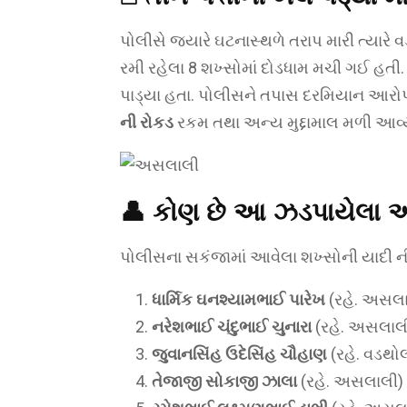
પોલીસે જ્યારે ઘટનાસ્થળે તરાપ મારી ત્યારે વ
રમી રહેલા 8 શખ્સોમાં દોડધામ મચી ગઈ હતી
પાડ્યા હતા. પોલીસને તપાસ દરમિયાન આરો
ની રોકડ
રકમ તથા અન્ય મુદ્દામાલ મળી આવ્ય
👤 કોણ છે આ ઝડપાયેલા
પોલીસના સકંજામાં આવેલા શખ્સોની યાદી ની
ધાર્મિક ઘનશ્યામભાઈ પારેખ
(રહે. અસલા
નરેશભાઈ ચંદુભાઈ ચુનારા
(રહે. અસલાલ
જુવાનસિંહ ઉદેસિંહ ચૌહાણ
(રહે. વડથોલ
તેજાજી સોકાજી ઝાલા
(રહે. અસલાલી)