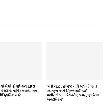
: ૧લી મેથી કોમર્શિયલ LPG
ખાડી યુદ્ધ : હોર્મુઝ નહીં ખુલે તો પાવર
ં ₹993નો તોતિંગ વધારો, ભાવ
પ્લાન્ટ્સ અને બ્રિજ થઈ જશે
તિહાસિક સ્તરે
જમીનદોસ્ત : ઈરાનને ટ્રમ્પનું ‘ફાઈનલ
અલ્ટીમેટમ’