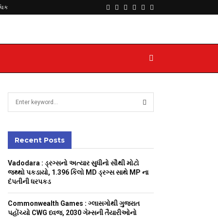
Facebook
Twitter
Instagram
Youtube
Telegram
Whatsapp
્વિક
S
e
a
S
r
c
Recent Posts
E
h
f
A
Vadodara : ડ્રગ્સનો અત્યાર સુધીનો સૌથી મોટો
o
જથ્થો પકડાયો, 1.396 કિલો MD ડ્રગ્સ સાથે MP ના
r
R
દંપતીની ધરપકડ
:
C
Commonwealth Games : ગ્લાસગોથી ગુજરાત
પહોંચ્યો CWG ધ્વજ, 2030 ગેમ્સની તૈયારીઓનો