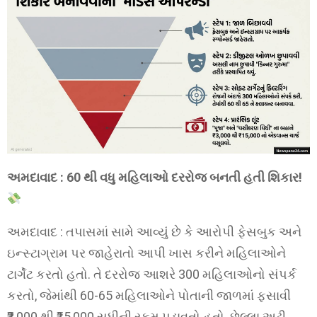
અમદાવાદ : 60 થી વધુ મહિલાઓ દરરોજ બનતી હતી શિકાર!
અમદાવાદ : તપાસમાં સામે આવ્યું છે કે આરોપી ફેસબુક અને
ઇન્સ્ટાગ્રામ પર જાહેરાતો આપી ખાસ કરીને મહિલાઓને
ટાર્ગેટ કરતો હતો. તે દરરોજ આશરે 300 મહિલાઓનો સંપર્ક
કરતો, જેમાંથી 60-65 મહિલાઓને પોતાની જાળમાં ફસાવી
₹3,000 થી ₹15,000 સુધીની રકમ પડાવતો હતો. છેલ્લા અઢી