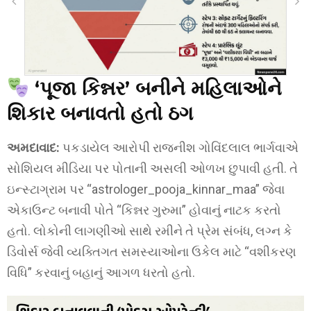
‘પૂજા કિન્નર’ બનીને મહિલાઓને
શિકાર બનાવતો હતો ઠગ
અમદાવાદ:
પકડાયેલ આરોપી રાજનીશ ગોવિંદલાલ ભાર્ગવાએ
સોશિયલ મીડિયા પર પોતાની અસલી ઓળખ છુપાવી હતી. તે
ઇન્સ્ટાગ્રામ પર “astrologer_pooja_kinnar_maa” જેવા
એકાઉન્ટ બનાવી પોતે “કિન્નર ગુરુમા” હોવાનું નાટક કરતો
હતો. લોકોની લાગણીઓ સાથે રમીને તે પ્રેમ સંબંધ, લગ્ન કે
ડિવોર્સ જેવી વ્યક્તિગત સમસ્યાઓના ઉકેલ માટે “વશીકરણ
વિધિ” કરવાનું બહાનું આગળ ધરતો હતો.