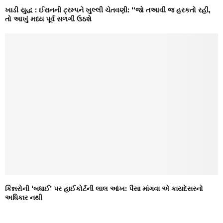
ખાડી યુદ્ધ : ઈરાનની ટ્રમ્પને ખુલ્લી ચેતવણી: “જો તઆવી જ હરકતો રહી,
તો આખું મધ્ય પૂર્વ સળગી ઉઠશે
કિન્નરોની ‘બધાઈ’ પર હાઈકોર્ટની લાલ આંખ: પૈસા માંગવા એ કાયદેસરનો
અધિકાર નથી