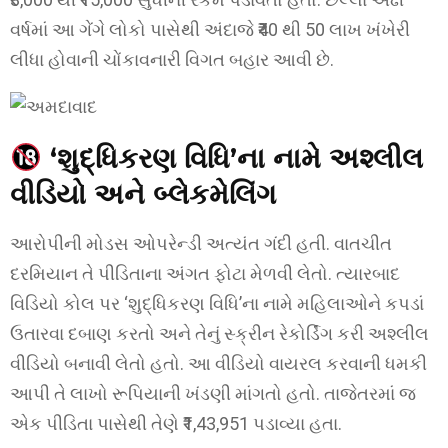
વર્ષમાં આ ગેંગે લોકો પાસેથી અંદાજે ₹40 થી 50 લાખ ખંખેરી
લીધા હોવાની ચોંકાવનારી વિગત બહાર આવી છે.
‘શુદ્ધિકરણ વિધિ’ના નામે અશ્લીલ
વીડિયો અને બ્લેકમેલિંગ
આરોપીની મોડસ ઓપરેન્ડી અત્યંત ગંદી હતી. વાતચીત
દરમિયાન તે પીડિતાના અંગત ફોટા મેળવી લેતો. ત્યારબાદ
વિડિયો કોલ પર ‘શુદ્ધિકરણ વિધિ’ના નામે મહિલાઓને કપડાં
ઉતારવા દબાણ કરતો અને તેનું સ્ક્રીન રેકોર્ડિંગ કરી અશ્લીલ
વીડિયો બનાવી લેતો હતો. આ વીડિયો વાયરલ કરવાની ધમકી
આપી તે લાખો રૂપિયાની ખંડણી માંગતો હતો. તાજેતરમાં જ
એક પીડિતા પાસેથી તેણે ₹1,43,951 પડાવ્યા હતા.