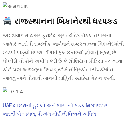
રાજસ્થાનના બિકાનેરથી ધરપકડ
અમદાવાદ સાયબર ક્રાઈમ બ્રાન્ચે ટેકનિકલ તપાસના
આધારે આરોપી રાજનીશ ભાર્ગવાને રાજસ્થાનના બિકાનેરમાંથી
ઝડપી પાડ્યો છે. આ ગેંગમાં કુલ 3 સભ્યો હોવાનું ખૂલ્યું છે.
પોલીસે લોકોને અપીલ કરી છે કે સોશિયલ મીડિયા પર આવા
કોઈ પણ અજાણ્યા “લવ ગુરુ” કે તાંત્રિકોના સંપર્કમાં ન
આવવું અને પોતાની ખાનગી માહિતી ક્યારેય શેર ન કરવી.
UAE માં ઇરાની હુમલો અને ભારતનો કડક મિજાજ: ૩
ભારતીયો ઘાયલ, પીએમ મોદીની વિશ્વને અપિલ