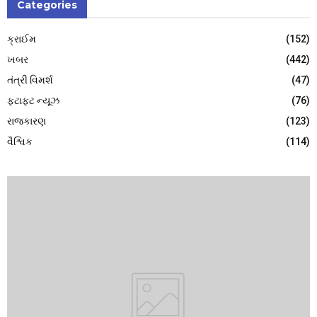
Categories
ક્રાઈમ
(152)
ખબર
(442)
તંત્રી વિમર્શ
(47)
ફટાફટ ન્યૂઝ
(76)
રાજકારણ
(123)
વૈશ્વિક
(114)