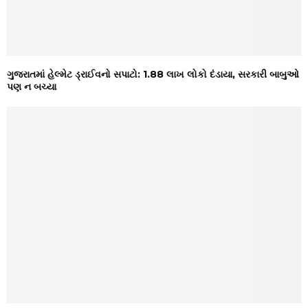
ગુજરાતમાં હેલ્મેટ ડ્રાઈવનો સપાટો: 1.88 લાખ લોકો દંડાયા, સરકારી બાબુઓ
પણ ન બચ્યા