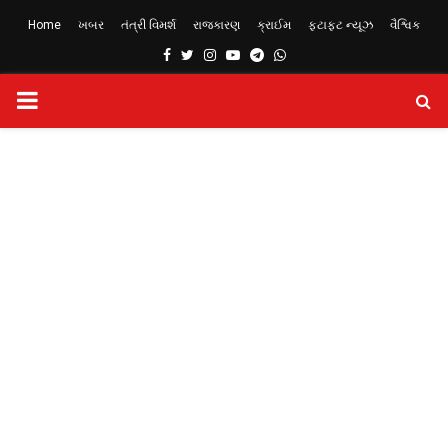
Home
ખબર
તંત્રી વિમર્શ
રાજકારણ
ક્રાઈમ
ફટાફટ ન્યૂઝ
વૈશ્વિક
Facebook
Twitter
Instagram
Youtube
Telegram
Whatsapp
PRIMARY
MENU