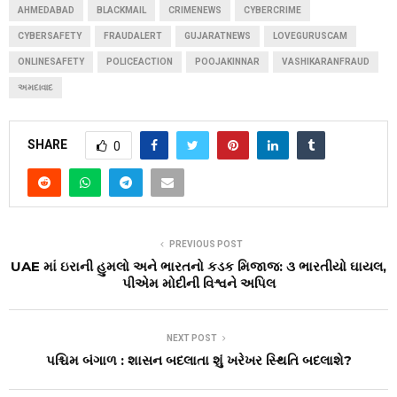
AHMEDABAD
BLACKMAIL
CRIMENEWS
CYBERCRIME
CYBERSAFETY
FRAUDALERT
GUJARATNEWS
LOVEGURUSCAM
ONLINESAFETY
POLICEACTION
POOJAKINNAR
VASHIKARANFRAUD
અમદાવાદ
SHARE
0
PREVIOUS POST
UAE માં ઇરાની હુમલો અને ભારતનો કડક મિજાજ: ૩ ભારતીયો ઘાયલ,
પીએમ મોદીની વિશ્વને અપિલ
NEXT POST
પશ્ચિમ બંગાળ : શાસન બદલાતા શું ખરેખર સ્થિતિ બદલાશે?