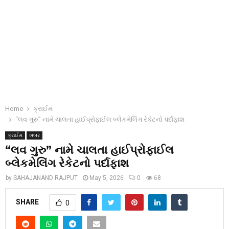
Home
ક્રાઈમ
“લવ ગુરુ” નામે ચાલતા હાઈપ્રોફાઈલ બ્લેકમેલિંગ રેકેટનો પર્દાફાશ
ક્રાઈમ
ખબર
“લવ ગુરુ” નામે ચાલતા હાઈપ્રોફાઈલ
બ્લેકમેલિંગ રેકેટનો પર્દાફાશ
by
SAHAJANAND RAJPUT
May 5, 2026
0
68
SHARE
0