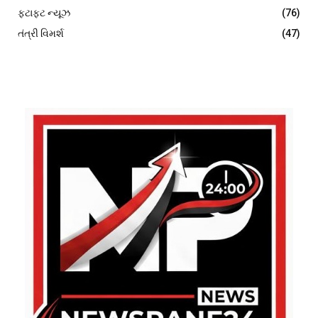
ફટાફટ ન્યૂઝ
(76)
તંત્રી વિમર્શ
(47)