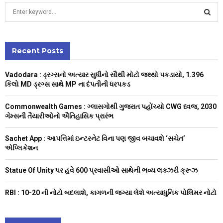
S
e
a
S
r
c
Recent Posts
E
h
f
A
Vadodara : ડ્રગ્સનો અત્યાર સુધીનો સૌથી મોટો જથ્થો પકડાયો, 1.396
o
કિલો MD ડ્રગ્સ સાથે MP ના દંપતીની ધરપકડ
r
R
:
Commonwealth Games : ગ્લાસગોથી ગુજરાત પહોંચ્યો CWG ધ્વજ, 2030
C
ગેમ્સની તૈયારીઓનો ઐતિહાસિક પ્રારંભ
H
Sachet App : આપત્તિમાં ઇન્ટરનેટ વિના પણ જીવ બચાવશે ‘સચેત’
એપ્લિકેશન
Statue Of Unity પર હવે 600 પ્રવાસીઓ સાથેની ભવ્ય લક્ઝરી ક્રૂઝ
RBI : ₹10-20 ની નોટો બદલાશે, કાગળની જગ્યા લેશે અત્યાધુનિક પોલિમર નોટો