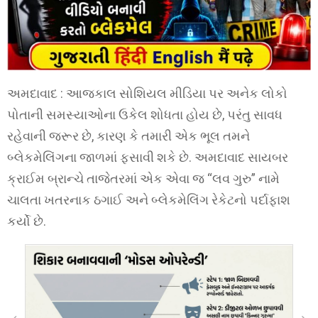
અમદાવાદ : આજકાલ સોશિયલ મીડિયા પર અનેક લોકો
પોતાની સમસ્યાઓના ઉકેલ શોધતા હોય છે, પરંતુ સાવધ
રહેવાની જરૂર છે, કારણ કે તમારી એક ભૂલ તમને
બ્લેકમેલિંગના જાળમાં ફસાવી શકે છે. અમદાવાદ સાયબર
ક્રાઈમ બ્રાન્ચે તાજેતરમાં એક એવા જ “લવ ગુરુ” નામે
ચાલતા ખતરનાક ઠગાઈ અને બ્લેકમેલિંગ રેકેટનો પર્દાફાશ
કર્યો છે.