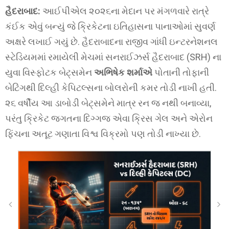
હૈદરાબાદ:
આઈપીએલ ૨૦૨૬ના મેદાન પર મંગળવારે રાત્રે
કંઈક એવું બન્યું જે ક્રિકેટના ઇતિહાસના પાનાઓમાં સુવર્ણ
અક્ષરે લખાઈ ગયું છે. હૈદરાબાદના રાજીવ ગાંધી ઇન્ટરનેશનલ
સ્ટેડિયમમાં રમાયેલી મેચમાં સનરાઈઝર્સ હૈદરાબાદ (SRH) ના
યુવા વિસ્ફોટક બેટ્સમેન
અભિષેક શર્માએ
પોતાની તોફાની
બેટિંગથી દિલ્હી કેપિટલ્સના બોલરોની કમર તોડી નાખી હતી.
૨૬ વર્ષીય આ ડાબોડી બેટ્સમેને માત્ર રન જ નથી બનાવ્યા,
પરંતુ ક્રિકેટ જગતના દિગ્ગજ એવા ક્રિસ ગેલ અને એરોન
ફિંચના અતૂટ ગણાતા વિશ્વ વિક્રમો પણ તોડી નાખ્યા છે.