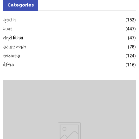
Categories
ક્રાઈમ
(152)
ખબર
(447)
તંત્રી વિમર્શ
(47)
ફટાફટ ન્યૂઝ
(78)
રાજકારણ
(124)
વૈશ્વિક
(116)