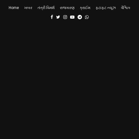
Home
ખબર
તંત્રી વિમર્શ
રાજકારણ
ક્રાઈમ
ફટાફટ ન્યૂઝ
વૈશ્વિક
Facebook
Twitter
Instagram
Youtube
Telegram
Whatsapp