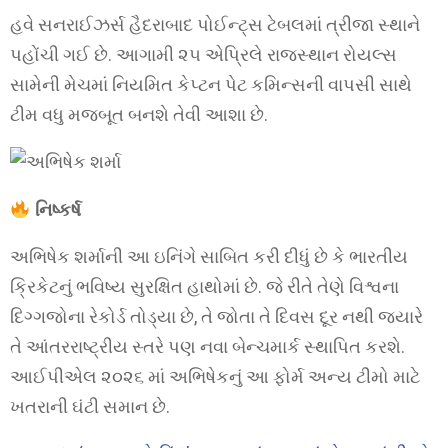
હવે સનરાઈઝર્સ હૈદરાબાદ પોઈન્ટ્સ ટેબલમાં ત્રીજા સ્થાને
પહોંચી ગઈ છે. આગામી ૨૫ એપ્રિલે રાજસ્થાન રોયલ્સ
સામેની મેચમાં નિયમિત કેપ્ટન પેટ કમિન્સની વાપસી સાથે
ટીમ વધુ મજબૂત બનશે તેવી આશા છે.
નિષ્કર્ષ
અભિષેક શર્માની આ ઇનિંગે સાબિત કરી દીધું છે કે ભારતીય
ક્રિકેટનું ભવિષ્ય સુરક્ષિત હાથોમાં છે. જે રીતે તેણે વિશ્વના
દિગ્ગજોના રેકોર્ડ તોડ્યા છે, તે જોતા તે દિવસ દૂર નથી જ્યારે
તે આંતરરાષ્ટ્રીય સ્તરે પણ નવા બેન્ચમાર્ક સ્થાપિત કરશે.
આઈપીએલ ૨૦૨૬ માં અભિષેકનું આ ફોર્મ અન્ય ટીમો માટે
ખતરાની ઘંટી સમાન છે.