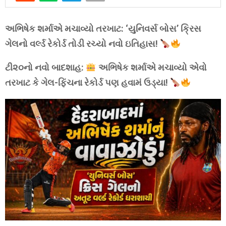
અભિષેક શર્માએ મચાવ્યો તરખાટ: ‘યુનિવર્સ બોસ’ ક્રિસ
ગેલનો વર્લ્ડ રેકોર્ડ તોડી રચ્યો નવો ઇતિહાસ!
ટી૨૦નો નવો બાદશાહ:
અભિષેક શર્માએ મચાવ્યો એવો
તરખાટ કે ગેલ-ફિંચના રેકોર્ડ પણ હવામં ઉડ્યા!