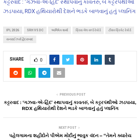
કટ્ટરવાદ : ‘ગઝવા-એ-હિંદ’ સ્થાપવાનું કાવતરું, બે કટ્ટરપંથીઓ
ઝડપાયા, RDX હથિયારોથી દેશને ભડકે બાળવાનું હતું પ્લાનિંગ
IPL 2026
SRH VS DC
અભિષેક શર્મા
ક્રિસ ગેલ વર્લ્ડ રેકોર્ડ
ટી૨૦ ક્રિકેટ રેકોર્ડ
સનરાઈઝર્સ હૈદરાબાદ
SHARE
0
PREVIOUS POST
કટ્ટરવાદ : ‘ગઝવા-એ-હિંદ’ સ્થાપવાનું કાવતરું, બે કટ્ટરપંથીઓ ઝડપાયા,
RDX હથિયારોથી દેશને ભડકે બાળવાનું હતું પ્લાનિંગ
NEXT POST
પહેલગામના શહીદોને પીએમ મોદીનું ભાવુક વંદન – “તેમને ક્યારેય