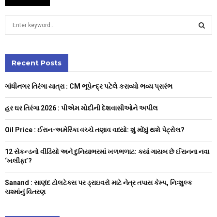
S
e
a
S
r
c
Recent Posts
E
h
f
A
ગાંધીનગર તિરંગા યાત્રા : CM ભૂપેન્દ્ર પટેલે કરાવ્યો ભવ્ય પ્રારંભ
o
r
R
હર ઘર તિરંગા 2026 : પીએમ મોદીની દેશવાસીઓને અપીલ
:
C
Oil Price : ઈરાન-અમેરિકા વચ્ચે તણાવ વધ્યો: શું મોંઘું થશે પેટ્રોલ?
H
12 સેકન્ડનો વીડિયો અને દુનિયાભરમાં ખળભળાટ: ક્યાં ગાયબ છે ઈરાનના નવા
‘ખલીફા’?
Sanand : સાણંદ ટોલટેક્સ પર ડ્રાઇવરો માટે નેત્ર તપાસ કેમ્પ, નિઃશુલ્ક
ચશ્માંનું વિતરણ