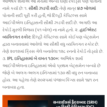
અભિષેક શર્માએ આ મેચમાં અન્ય ઘણા રેકોર્ડ્સ પણ પોતાના
નામે કર્યા છે: ૧.
સૌથી ઝડપી સદી:
તેણે માત્ર
૪૭ બોલમાં
પોતાની સદી પૂરી કરી હતી, જે દિલ્હી કેપિટલ્સ સામે
આઈપીએલ ઇતિહાસની સૌથી ઝડપી સદી છે. અગાઉ આ
રેકોર્ડ મુરલી વિજય (૫૧ બોલ) ના નામે હતો. ૨.
હાઈએસ્ટ
વ્યક્તિગત સ્કોર:
દિલ્હી કેપિટલ્સ સામે કોઈપણ બેટ્સમેન
દ્વારા બનાવવામાં આવેલો આ સૌથી વધુ વ્યક્તિગત સ્કોર છે.
તેણે ૨૦૧૨માં ક્રિસ ગેલે બનાવેલા ૧૨૮ રનનો રેકોર્ડ તોડ્યો છે.
૩.
IPL ઇતિહાસમાં બે વખત ૧૩૦+:
અભિષેક શર્મા
આઈપીએલના ઇતિહાસમાં એવો પ્રથમ બેટ્સમેન બન્યો છે
જેણે બે અલગ-અલગ ઇનિંગ્સમાં ૧૩૦ થી વધુ રન બનાવ્યા
હોય. આ પહેલા તેણે ૨૦૨૫માં પંજાબ કિંગ્સ સામે ૧૪૧ રન
બનાવ્યા હતા.