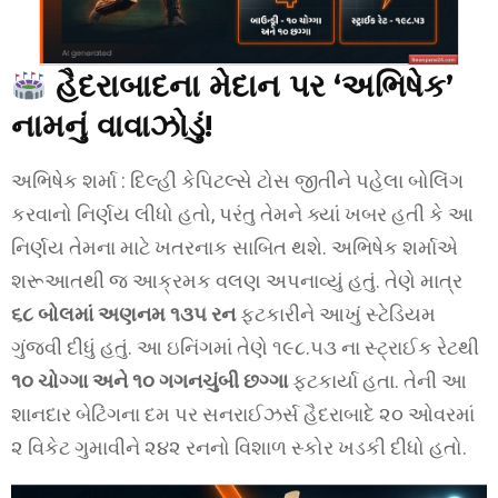
હૈદરાબાદના મેદાન પર ‘અભિષેક’
નામનું વાવાઝોડું!
અભિષેક શર્મા : દિલ્હી કેપિટલ્સે ટોસ જીતીને પહેલા બોલિંગ
કરવાનો નિર્ણય લીધો હતો, પરંતુ તેમને ક્યાં ખબર હતી કે આ
નિર્ણય તેમના માટે ખતરનાક સાબિત થશે. અભિષેક શર્માએ
શરૂઆતથી જ આક્રમક વલણ અપનાવ્યું હતું. તેણે માત્ર
૬૮ બોલમાં અણનમ ૧૩૫ રન
ફટકારીને આખું સ્ટેડિયમ
ગુંજવી દીધું હતું. આ ઇનિંગમાં તેણે ૧૯૮.૫૩ ના સ્ટ્રાઈક રેટથી
૧૦ ચોગ્ગા અને ૧૦ ગગનચુંબી છગ્ગા
ફટકાર્યા હતા. તેની આ
શાનદાર બેટિંગના દમ પર સનરાઈઝર્સ હૈદરાબાદે ૨૦ ઓવરમાં
૨ વિકેટ ગુમાવીને ૨૪૨ રનનો વિશાળ સ્કોર ખડકી દીધો હતો.