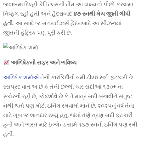
જવાબમાં દિલ્હી કેપિટલ્સની ટીમ આ લક્ષ્યનો પીછો કરવામાં
નિષ્ફળ રહી હતી અને હૈદરાબાદે
૪૭ રનથી મેચ જીતી લીધી
હતી
. આ સાથે જ સનરાઈઝર્સ હૈદરાબાદે આ સીઝનમાં
જીતની હેટ્રિક પણ પૂરી કરી છે.
અભિષેકની સફર અને ભવિષ્ય
અભિષેક શર્માએ
તેની કારકિર્દીની ૯મી ટી૨૦ સદી ફટકારી છે.
રસપ્રદ વાત એ છે કે તેની છેલ્લી ચાર સદીઓ ૧૩૦+ ના
સ્કોરની રહી છે, જે દર્શાવે છે કે તે માત્ર સદી બનાવીને સંતુષ્ટ
નથી થતો પણ મોટી ઇનિંગ રમવામાં માને છે. ૨૦૨૫નું વર્ષ તેના
માટે ખૂબ જ શાનદાર રહ્યું હતું, જેમાં તેણે ત્રણ સદી ફટકારી
હતી અને ભારત માટે ઇંગ્લેન્ડ સામે ૧૩૭ રનની ઇનિંગ પણ રમી
હતી.