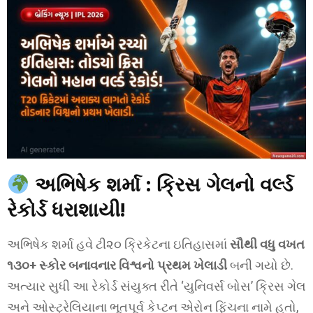
અભિષેક શર્મા : ક્રિસ ગેલનો વર્લ્ડ
રેકોર્ડ ધરાશાયી!
અભિષેક શર્મા હવે ટી૨૦ ક્રિકેટના ઇતિહાસમાં
સૌથી વધુ વખત
૧૩૦+ સ્કોર બનાવનાર વિશ્વનો પ્રથમ ખેલાડી
બની ગયો છે.
અત્યાર સુધી આ રેકોર્ડ સંયુક્ત રીતે ‘યુનિવર્સ બોસ’ ક્રિસ ગેલ
અને ઓસ્ટ્રેલિયાના ભૂતપૂર્વ કેપ્ટન એરોન ફિંચના નામે હતો,