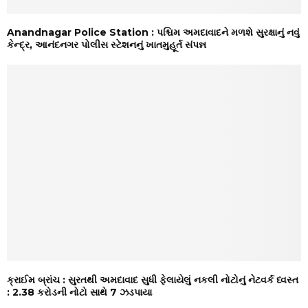
Anandnagar Police Station : પશ્ચિમ અમદાવાદને મળશે સુરક્ષાનું નવું
કેન્દ્ર, આનંદનગર પોલીસ સ્ટેશનનું ખાતમુહૂર્ત સંપન્ન
ક્રાઈમ બ્રાંચ : સુરતથી અમદાવાદ સુધી ફેલાયેલું નકલી નોટોનું નેટવર્ક ધ્વસ્ત
: ₹2.38 કરોડની નોટો સાથે 7 ઝડપાયા