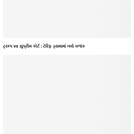
ટ્રમ્પ vs સુપ્રીમ કોર્ટ : ટેરિફ ડ્રામામાં નવો વળાંક