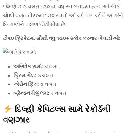
જેમણે ૩-૩ વખત ૧૩૦ થી વધુ રન બનાવ્યા હતા. અભિષેકે
ચોથી વખત ટી૨૦માં ૧૩૦ રનનો આંકડો પાર કરીને આ બંને
દિગ્ગજોને પાછળ છોડી દીધા છે.
ટી૨૦ ક્રિકેટમાં સૌથી વધુ ૧૩૦+ સ્કોર કરનાર ખેલાડીઓ:
અભિષેક શર્મા:
૪ વખત
ક્રિસ ગેલ:
૩ વખત
એરોન ફિંચ:
૩ વખત
બ્રેન્ડન મેક્કુલમ:
૨ વખત
દિલ્હી કેપિટલ્સ સામે રેકોર્ડની
વણઝાર