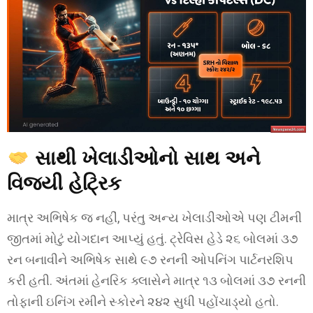
સાથી ખેલાડીઓનો સાથ અને
વિજયી હેટ્રિક
માત્ર અભિષેક જ નહીં, પરંતુ અન્ય ખેલાડીઓએ પણ ટીમની
જીતમાં મોટું યોગદાન આપ્યું હતું. ટ્રેવિસ હેડે ૨૬ બોલમાં ૩૭
રન બનાવીને અભિષેક સાથે ૯૭ રનની ઓપનિંગ પાર્ટનરશિપ
કરી હતી. અંતમાં હેનરિક ક્લાસેને માત્ર ૧૩ બોલમાં ૩૭ રનની
તોફાની ઇનિંગ રમીને સ્કોરને ૨૪૨ સુધી પહોંચાડ્યો હતો.