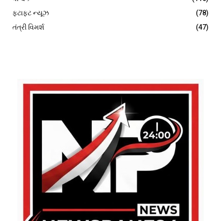
ફટાફટ ન્યૂઝ
(78)
તંત્રી વિમર્શ
(47)