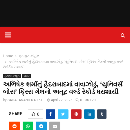
PRIMARY
MENU
Home
ફટાફટ ન્યૂઝ
અભિષેક શર્માનું હૈદરાબાદમાં વાવાઝોડું, ‘યુનિવર્સ બોસ’ ક્રિસ ગેલનો અતૂટ વર્લ્ડ
રેકોર્ડ ધરાશાયી
ફટાફટ ન્યૂઝ
ખબર
અભિષેક શર્માનું હૈદરાબાદમાં વાવાઝોડું, ‘યુનિવર્સ
બોસ’ ક્રિસ ગેલનો અતૂટ વર્લ્ડ રેકોર્ડ ધરાશાયી
by
SAHAJANAND RAJPUT
April 22, 2026
0
120
SHARE
0