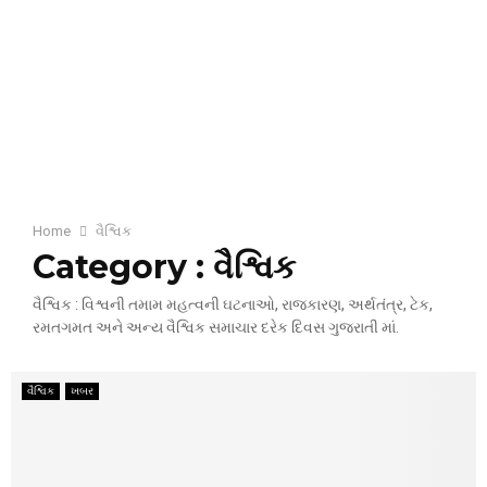
Home
વૈશ્વિક
Category : વૈશ્વિક
વૈશ્વિક : વિશ્વની તમામ મહત્વની ઘટનાઓ, રાજકારણ, અર્થતંત્ર, ટેક,
રમતગમત અને અન્ય વૈશ્વિક સમાચાર દરેક દિવસ ગુજરાતી માં.
વૈશ્વિક
ખબર