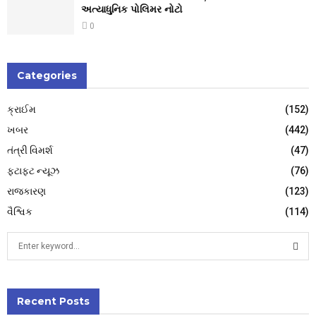
અત્યાધુનિક પોલિમર નોટો
0
Categories
ક્રાઈમ
(152)
ખબર
(442)
તંત્રી વિમર્શ
(47)
ફટાફટ ન્યૂઝ
(76)
રાજકારણ
(123)
વૈશ્વિક
(114)
S
e
a
S
r
c
Recent Posts
E
h