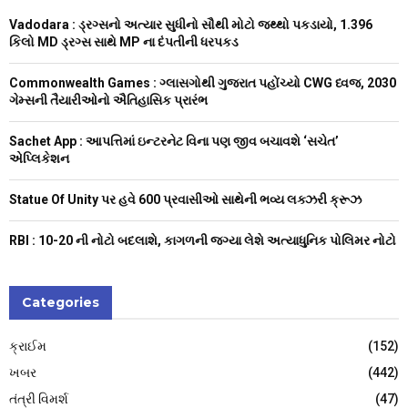
f
A
Vadodara : ડ્રગ્સનો અત્યાર સુધીનો સૌથી મોટો જથ્થો પકડાયો, 1.396
o
કિલો MD ડ્રગ્સ સાથે MP ના દંપતીની ધરપકડ
r
R
:
Commonwealth Games : ગ્લાસગોથી ગુજરાત પહોંચ્યો CWG ધ્વજ, 2030
C
ગેમ્સની તૈયારીઓનો ઐતિહાસિક પ્રારંભ
H
Sachet App : આપત્તિમાં ઇન્ટરનેટ વિના પણ જીવ બચાવશે ‘સચેત’
એપ્લિકેશન
Statue Of Unity પર હવે 600 પ્રવાસીઓ સાથેની ભવ્ય લક્ઝરી ક્રૂઝ
RBI : ₹10-20 ની નોટો બદલાશે, કાગળની જગ્યા લેશે અત્યાધુનિક પોલિમર નોટો
Categories
ક્રાઈમ
(152)
ખબર
(442)
તંત્રી વિમર્શ
(47)