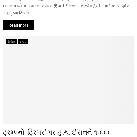
ઈરાન વચ્ચે આરપારની લડાઈ! 🌍🔥 US Iran : આજે વહેલી સવારે મધ્ય-પૂર્વના
સમુદ્રમાં સ્થિતિ...
Read more
વૈશ્વિક
ખબર
ટ્રમ્પનો ‘ટ્રિગર’ પર હાથ: ઈરાનને ૧૦૦૦