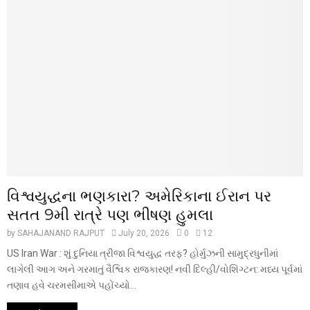
વિશ્વયુદ્ધના ભણકારા? અમેરિકાના ઈરાન પર
સતત 9મી રાત્રે પણ ભીષણ હુમલા
by
SAHAJANAND RAJPUT
July 20, 2026
0
12
US Iran War : શું દુનિયા ત્રીજા વિશ્વયુદ્ધ તરફ? હોર્મુઝની સામુદ્રધુનીમાં
લાગેલી આગ અને ગરમાતું વૈશ્વિક રાજકારણ! નવી દિલ્હી/વોશિંગ્ટન: મધ્ય પૂર્વમાં
તણાવ હવે ચરમસીમાએ પહોંચ્યો...