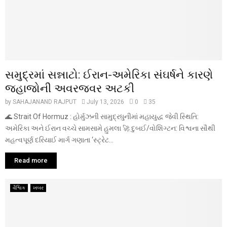
સમુદ્રમાં સન્નાટો: ઈરાન-અમેરિકા સંઘર્ષને કારણે
જહાજોની અવરજવર અટકી
by
SAHAJANAND RAJPUT
July 13, 2026
0
35
🌊 Strait Of Hormuz : હોર્મુઝની સામુદ્રધુનીમાં મહાયુદ્ધ જેવી સ્થિતિ:
અમેરિકા અને ઈરાન વચ્ચે સામસામે હુમલા 🚀 દુબઈ/વોશિંગ્ટન: વિશ્વના સૌથી
મહત્વપૂર્ણ દરિયાઈ માર્ગ ગણાતા ‘સ્ટ્રેટ...
Read more
વૈશ્વિક
ખબર