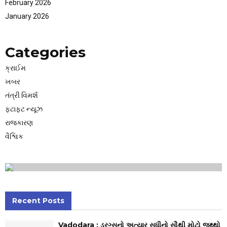
February 2026
January 2026
Categories
ક્રાઈમ
ખબર
તંત્રી વિમર્શ
ફટાફટ ન્યૂઝ
રાજકારણ
વૈશ્વિક
Recent Posts
Vadodara : ડ્રગ્સનો અત્યાર સુધીનો સૌથી મોટો જથ્થો