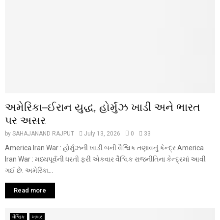
અમેરિકા–ઈરાન યુદ્ધ, હોર્મુઝ ખાડી અને ભારત
પર અસર
by
SAHAJANAND RAJPUT
July 13, 2026
0
33
America Iran War : હોર્મુઝની ખાડી બની વૈશ્વિક તણાવનું કેન્દ્ર America
Iran War : મધ્યપૂર્વની ધરતી ફરી એકવાર વૈશ્વિક રાજનીતિના કેન્દ્રમાં આવી
ગઈ છે. અમેરિકા...
Read more
વૈશ્વિક
ખબર