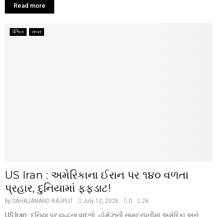
Read more
વૈશ્વિક
ખબર
US Iran : અમેરિકાના ઈરાન પર ૧૪૦ વળતા
પ્રહાર, દુનિયામાં ફફડાટ!
by
SAHAJANAND RAJPUT
July 12, 2026
0
26
US Iran : દુનિયા પર યુદ્ધના વાદળો: હોર્મુઝની સામુદ્રધુનીમાં અમેરિકા અને