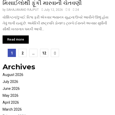
મિસાઈલોથી ફૂંકી મારવાની ચેતવણી
by
SAHAJANAND RAJPUT
July 12, 2026
0
24
વોશિંગ્ટન/દુબઈ: વિશ્વ ફરી એકવાર ભયાનક યુદ્ધના ઉંબરે આવીને ઊભું હોય
તેવું લાગી રહ્યું છે. અમેરિકી રાષ્ટ્રપતિ ડોનાલ્ડ ટ્રમ્પે ઈરાનને અત્યાર સુધીની
સૌથી ખતરનાક ધમકી આપી...
Read more
Posts
1
2
…
12
pagination
Archives
August 2026
July 2026
June 2026
May 2026
April 2026
March 2026