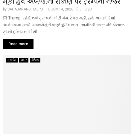
મૂકી હવે અબજોના રોકાણ પર ટ્રમ્પની નજર
by
SAHAJANAND RAJPUT
July 14, 2026
0
23
💥 Trump : હોર્મુઝમાં ટ્રમ્પની મોટી ગેમ: ટેક્સ નહીં, હવે અખાતી દેશો
અમેરિકામાં કરશે અબજોનું રોકાણ! 💰 Trump : અમેરિકી રાષ્ટ્રપતિ ડોનાલ્ડ
ટ્રમ્પે દુનિયાના સૌથી...
Read more
ક્રાઈમ
ખબર
વૈશ્વિક