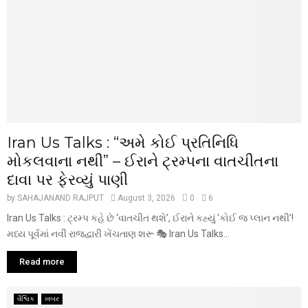
Iran Us Talks : “અમે કોઈ પ્રતિનિધિ
મોકલવાના નથી” – ઈરાને ટ્રમ્પના વાતચીતના
દાવા પર ફેરવ્યું પાણી
by
SAHAJANAND RAJPUT
August 3, 2026
0
6
Iran Us Talks : ટ્રમ્પ કહે છે ‘વાતચીત થશે’, ઈરાને કહ્યું ‘કોઈ જ પ્લાન નથી’!
મધ્ય પૂર્વમાં નવી રાજદ્વારી ખેંચતાણ શરૂ 🎭 Iran Us Talks...
Read more
વૈશ્વિક
ખબર