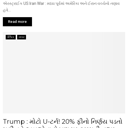
એરસ્ટ્રાઈક US Iran War : મધ્ય પૂર્વમાં અમેરિકા અને ઈરાન વચ્ચેનો તણાવ
હવે...
Read more
વૈશ્વિક
ખબર
Trump : મોટો U-ટર્ન! 20% ફીનો નિર્ણય પડતો