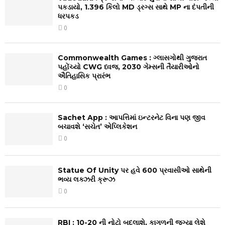
પકડાયો, 1.396 કિલો MD ડ્રગ્સ સાથે MP ના દંપતીની
ધરપકડ
0
Commonwealth Games : ગ્લાસગોથી ગુજરાત
પહોંચ્યો CWG ધ્વજ, 2030 ગેમ્સની તૈયારીઓનો
ઐતિહાસિક પ્રારંભ
0
Sachet App : આપત્તિમાં ઇન્ટરનેટ વિના પણ જીવ
બચાવશે ‘સચેત’ એપ્લિકેશન
0
Statue Of Unity પર હવે 600 પ્રવાસીઓ સાથેની
ભવ્ય લક્ઝરી ક્રૂઝ
0
RBI : ₹10-20 ની નોટો બદલાશે, કાગળની જગ્યા લેશે