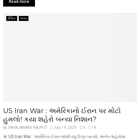
Read more
વૈશ્વિક
ખબર
US Iran War : અમેરિકાનો ઈરાન પર મોટો
હુમલો! કયા શહેરો બન્યા નિશાન?
by
SAHAJANAND RAJPUT
July 19, 2026
0
14
🚨 US Iran War : અમેરિકા-ઈરાન સંઘર્ષ વધુ ઉગ્ર બન્યો, અનેક શહેરોમાં