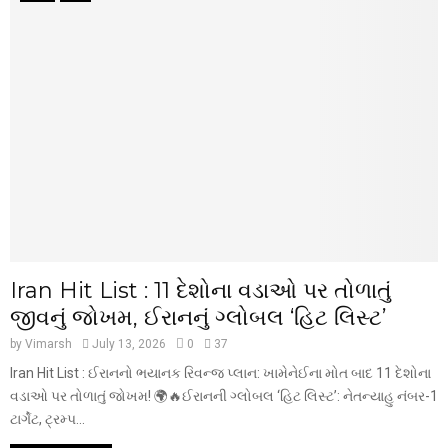
Iran Hit List : 11 દેશોના વડાઓ પર તોળાતું
જીવનું જોખમ, ઈરાનનું ગ્લોબલ ‘હિટ લિસ્ટ’
by
Vimarsh
July 13, 2026
0
37
Iran Hit List : ઈરાનનો ભયાનક રિવન્જ પ્લાન: ખામેનેઈના મોત બાદ 11 દેશોના
વડાઓ પર તોળાતું જોખમ! 🌍🔥ઈરાનની ગ્લોબલ ‘હિટ લિસ્ટ’: નેતન્યાહુ નંબર-1
ટાર્ગેટ, ટ્રમ્પ...