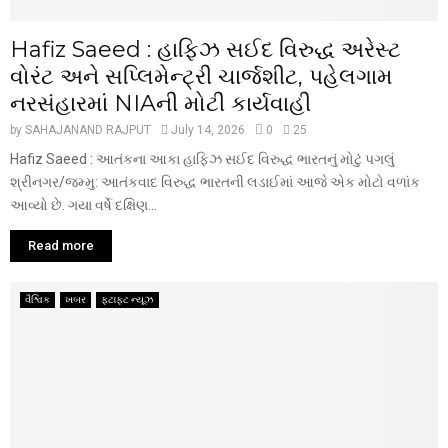
Hafiz Saeed : હાફિઝ સઈદ વિરુદ્ધ અરેસ્ટ
વોરંટ અને સપ્લિમેન્ટ્રી ચાર્જશીટ, પહેલગામ
નરસંહારમાં NIAની મોટી કાર્યવાહી
by
SAHAJANAND RAJPUT
July 14, 2026
0
25
Hafiz Saeed : આતંકના આકા હાફિઝ સઈદ વિરુદ્ધ ભારતનું મોટું પગલું
શ્રીનગર/જમ્મુ: આતંકવાદ વિરુદ્ધ ભારતની લડાઈમાં આજે એક મોટો વળાંક
આવ્યો છે. ગયા વર્ષે દક્ષિણ...
Read more
વૈશ્વિક
ખબર
ફટાફટ ન્યૂઝ