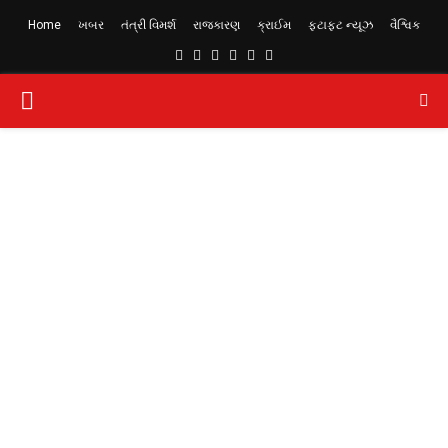
Home
ખબર
તંત્રી વિમર્શ
રાજકારણ
ક્રાઈમ
ફટાફટ ન્યૂઝ
વૈશ્વિક
Facebook
Twitter
Instagram
Youtube
Telegram
Whatsapp
PRIMARY
MENU