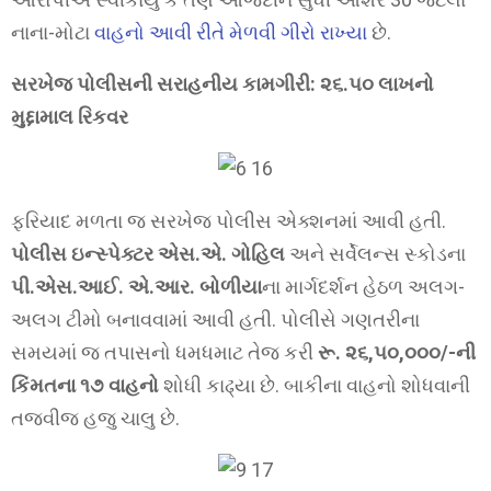
નાના-મોટા
વાહનો આવી રીતે મેળવી ગીરો રાખ્યા
છે.
સરખેજ પોલીસની સરાહનીય કામગીરી: ૨૬.૫૦ લાખનો
મુદ્દામાલ રિકવર
ફરિયાદ મળતા જ સરખેજ પોલીસ એક્શનમાં આવી હતી.
પોલીસ ઇન્સ્પેક્ટર
એસ.એ. ગોહિલ
અને સર્વેલન્સ સ્કોડના
પી.એસ.આઈ. એ.આર. બોળીયા
ના માર્ગદર્શન હેઠળ અલગ-
અલગ ટીમો બનાવવામાં આવી હતી. પોલીસે ગણતરીના
સમયમાં જ તપાસનો ધમધમાટ તેજ કરી
રૂ. ૨૬,૫૦,૦૦૦/-ની
કિંમતના ૧૭ વાહનો
શોધી કાઢ્યા છે. બાકીના વાહનો શોધવાની
તજવીજ હજુ ચાલુ છે.