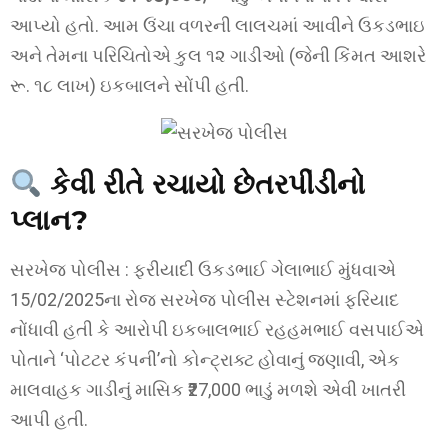
આપ્યો હતો. આમ ઉંચા વળરની લાલચમાં આવીને ઉકડભાઇ
અને તેમના પરિચિતોએ કુલ ૧૨ ગાડીઓ (જેની કિંમત આશરે
રૂ. ૧૮ લાખ) ઇકબાલને સોંપી હતી.
કેવી રીતે રચાયો છેતરપીંડીનો
પ્લાન?
સરખેજ પોલીસ : ફરીયાદી ઉકડભાઈ ગેલાભાઈ મુંધવાએ
15/02/2025ના રોજ સરખેજ પોલીસ સ્ટેશનમાં ફરિયાદ
નોંધાવી હતી કે આરોપી ઇકબાલભાઈ રહહમભાઈ વસપાઈએ
પોતાને ‘પોટટર કંપની’નો કોન્ટ્રાક્ટ હોવાનું જણાવી, એક
માલવાહક ગાડીનું માસિક ₹27,000 ભાડું મળશે એવી ખાતરી
આપી હતી.