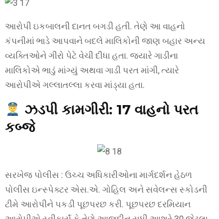
આરોપી ઇકબાલની દાનત બગડી હતી. તેણે આ વાહનો
કંપનીમાં ભાડે આપવાને બદલે માલિકોની જાણ બહાર અન્ય
વ્યક્તિઓને ગીરો પેટે વેચી દીધા હતા. જ્યારે ગાડીના
માલિકોએ ભાડું માંગ્યું અથવા ગાડી પરત માંગી, ત્યારે
આરોપીએ ગલ્લાતલ્લા કરવા માંડ્યા હતા.
ઝડપી કામગીરી: 17 વાહનો પરત
કબ્જે
સરખેજ પોલીસ : ઉચ્ચ અધિકારીઓના માર્ગદર્શન હેઠળ
પોલીસ ઇન્સ્પેક્ટર એસ.એ. ગોહિલ અને સવેલન્સ સ્કોડની
ટીમે આરોપીને પકડી પૂછપરછ કરી. પૂછપરછ દરમિયાન
આરોપીએ સ્વીકાર્યું કે તેણે આજદીન સુધી આશરે 30 જેટલા