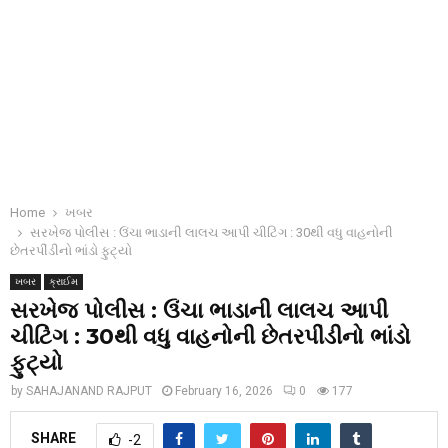
Home
ખબર
સરખેજ પોલીસ : ઉંચા ભાડાની લાલચ આપી ચીટિંગ : 30થી વધુ વાહનોની
છેતરપીંડીનો ભાંડો ફુટ્યો
ખબર
ક્રાઈમ
સરખેજ પોલીસ : ઉંચા ભાડાની લાલચ આપી
ચીટિંગ : 30થી વધુ વાહનોની છેતરપીંડીનો ભાંડો
ફુટ્યો
by
SAHAJANAND RAJPUT
February 16, 2026
0
177
SHARE
-2