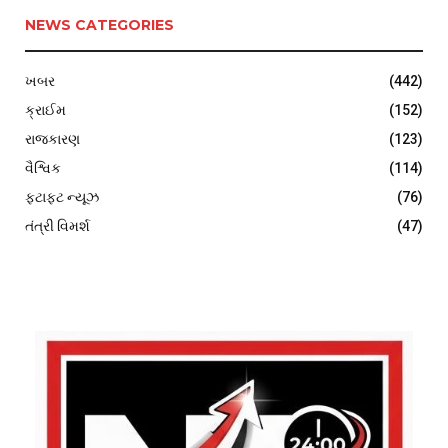
NEWS CATEGORIES
ખબર
(442)
ક્રાઈમ
(152)
રાજકારણ
(123)
વૈશ્વિક
(114)
ફટાફટ ન્યૂઝ
(76)
તંત્રી વિમર્શ
(47)