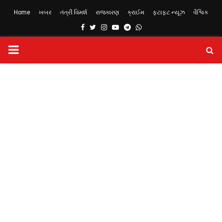
Home
ખબર
તંત્રી વિમર્શ
રાજકારણ
ક્રાઈમ
ફટાફટ ન્યૂઝ
વૈશ્વિક
Facebook
Twitter
Instagram
Youtube
Telegram
Whatsapp
PRIMARY
MENU