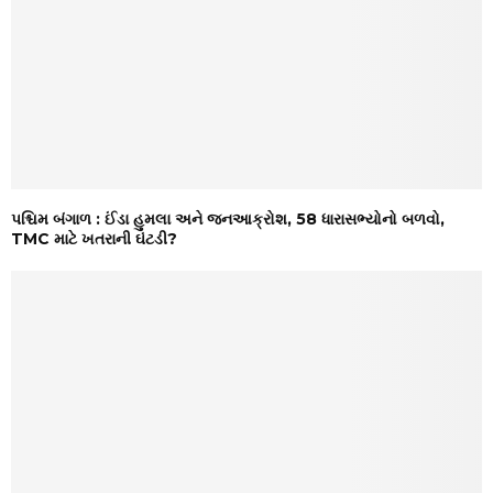
પશ્ચિમ બંગાળ : ઈંડા હુમલા અને જનઆક્રોશ, 58 ધારાસભ્યોનો બળવો,
TMC માટે ખતરાની ઘંટડી?