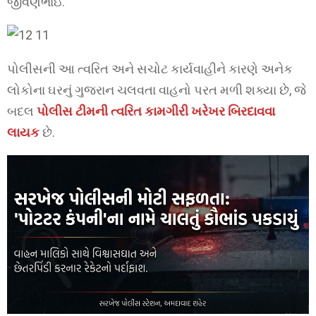
જીવણભાઇ.
પોલીસની આ ત્વરિત અને સચોટ કાર્યવાહીને કારણે અનેક
લોકોના ઘરનું ગુજરાન ચલવતા વાહનો પરત મળી શક્યા છે, જે
બદલ
પોલીસ ટીમની ત્વરિત કામગીરી ખરેખર બિરદાવવા
લાયક
છે.