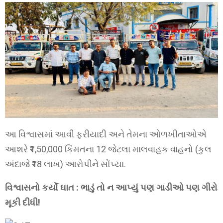
આ વિશ્વાસમાં આવી ફરીયાદી અને તેમના ઓળખીતાઓએ
આશરે ₹1,50,000 કિંમતના 12 જેટલા માલવાહક વાહનો (કુલ
અંદાજે ₹18 લાખ) આરોપીને સોંપ્યા.
વિશ્વાસનો કર્યો ઘાત : ભાડું તો ન આપ્યું પણ ગાડીઓ પણ ગીરો
મૂકી દીધી!