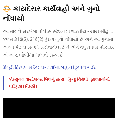
કાયદેસર કાર્યવાહી અને ગુનો
નોંધાયો
આ મામલે સરખેજ પોલીસ સ્ટેશનમાં ભારતીય ન્યાય સંહિતા
કલમ 316(2), 318(2) હેઠળ ગુનો નોંધાયો છે અને આ ગુનામાં
અન્ય કેટલા સખ્શો સંડોવાયેલા છે તે અંગે વધુ તપાસ પો.સ.ઇ.
એ.આર. બોળીયા ચલાવી રહ્યા છે.
દિલ્હી ટ્રિપલ મર્ડર : ‘ધનવર્ષા’ના બહાને ટ્રિપલ મર્ડર
કોમ્યુનલ વાયોલન્સ બિલનું સત્ય | હિન્દુ વિરોધી પ્રાવધાનોનો
પર્દાફાશ | વિમર્શ |