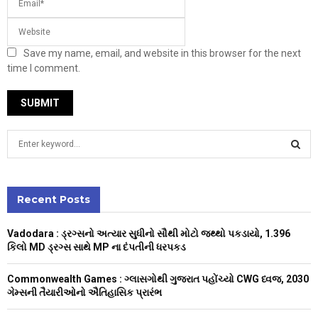
Save my name, email, and website in this browser for the next
time I comment.
S
e
a
S
r
c
Recent Posts
E
h
f
A
Vadodara : ડ્રગ્સનો અત્યાર સુધીનો સૌથી મોટો જથ્થો પકડાયો, 1.396
o
કિલો MD ડ્રગ્સ સાથે MP ના દંપતીની ધરપકડ
r
R
:
Commonwealth Games : ગ્લાસગોથી ગુજરાત પહોંચ્યો CWG ધ્વજ, 2030
C
ગેમ્સની તૈયારીઓનો ઐતિહાસિક પ્રારંભ
H