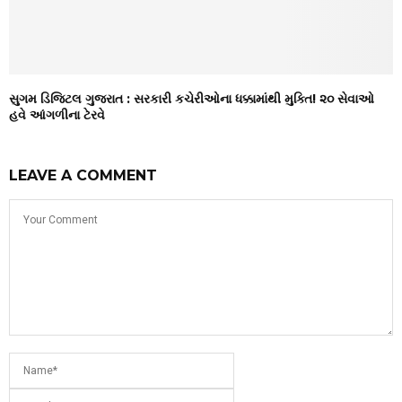
સુગમ ડિજિટલ ગુજરાત : સરકારી કચેરીઓના ધક્કામાંથી મુક્તિ! ૨૦ સેવાઓ
હવે આંગળીના ટેરવે
LEAVE A COMMENT