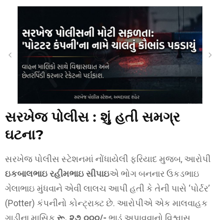
સરખેજ પોલીસ : શું હતી સમગ્ર
ઘટના?
સરખેજ પોલીસ સ્ટેશનમાં નોંધાયેલી ફરિયાદ મુજબ, આરોપી
ઇકબાલભાઇ રહીમભાઇ સીપાઇ
એ ભોગ બનનાર ઉકડભાઇ
ગેલાભાઇ મુંધવાને એવી લાલચ આપી હતી કે તેની પાસે ‘પોર્ટર’
(Potter) કંપનીનો કોન્ટ્રાક્ટ છે. આરોપીએ એક માલવાહક
ગાડીના માસિક
રૂ. ૨૭,૦૦૦/-
ભાડું અપાવવાનો વિશ્વાસ