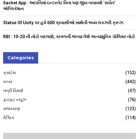
Sachet App : આપત્તિમાં ઇન્ટરનેટ વિના પણ જીવ બચાવશે ‘સચેત’
એપ્લિકેશન
Statue Of Unity પર હવે 600 પ્રવાસીઓ સાથેની ભવ્ય લક્ઝરી ક્રૂઝ
RBI : ₹10-20 ની નોટો બદલાશે, કાગળની જગ્યા લેશે અત્યાધુનિક પોલિમર નોટો
Categories
ક્રાઈમ
(152)
ખબર
(442)
તંત્રી વિમર્શ
(47)
ફટાફટ ન્યૂઝ
(76)
રાજકારણ
(123)
વૈશ્વિક
(114)