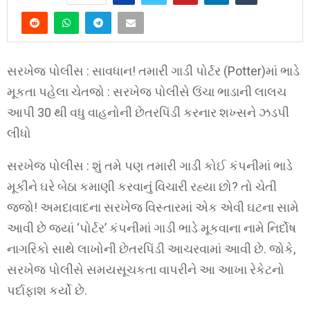
સરખેજ પોલીસ : સાવધાન! તમારી ગાડી પોર્ટર (Potter)માં ભાડે
મૂકતા પહેલા ચેતજો : સરખેજ પોલીસે ઉંચા ભાડાની લાલચ
આપી 30 થી વધુ વાહનોની છેતરપિંડી કરનાર શખ્સને ઝડપી
લીધો
સરખેજ પોલીસ : શું તમે પણ તમારી ગાડી કોઈ કંપનીમાં ભાડે
મૂકીને ઘરે બેઠા કમાણી કરવાનું વિચારી રહ્યા છો? તો ચેતી
જજો! અમદાવાદના સરખેજ વિસ્તારમાં એક એવી ઘટના સામે
આવી છે જ્યાં ‘પોર્ટર’ કંપનીમાં ગાડી ભાડે મૂકવાના નામે નિર્દોષ
નાગરિકો સાથે લાખોની છેતરપિંડી આચરવામાં આવી છે. જોકે,
સરખેજ પોલીસે સમયસૂચકતા વાપરીને આ આખા રેકેટનો
પર્દાફાશ કર્યો છે.