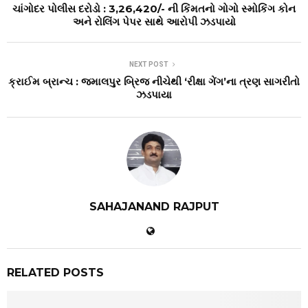
ચાંગોદર પોલીસ દરોડો : ₹3,26,420/- ની કિંમતનો ગોગો સ્મોકિંગ કોન
અને રોલિંગ પેપર સાથે આરોપી ઝડપાયો
NEXT POST
ક્રાઈમ બ્રાન્ચ : જમાલપુર બ્રિજ નીચેથી ‘રીક્ષા ગેંગ’ના ત્રણ સાગરીતો
ઝડપાયા
SAHAJANAND RAJPUT
RELATED POSTS