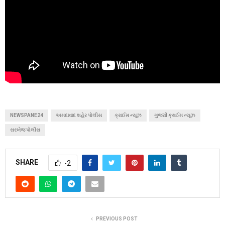
NEWSPANE24
અમદાવાદ શહેર પોલીસ
ક્રાઈમ ન્યૂઝ
ગુજરાી ક્રાઈમ ન્યૂઝ
સરખેજ પોલીસ
SHARE
-2
PREVIOUS POST