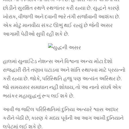
છોડીને સુરક્ષિત સ્થળે સ્થળાંતર કરી રહ્યા છે. યુદ્ધને કારણે
ખોરાક, વીજળી અને દવાની ભારે તંગી સર્જાવાની આશંકા છે.
એક મોટું માનવીય સંકટ ઊભું થઈ રહ્યું છે જેની અસર
આગામી પેઢીઓ સુધી રહી શકે છે.
હાલમાં યુનાઈટેડ નેશન્સ અને વિશ્વના અન્ય મોટા દેશો
રાજદ્વારી રીતે તણાવ ઘટાડવા અને શાંતિ સ્થાપવા માટે પ્રયત્નો
કરી રહ્યા છે. જોકે, પરિસ્થિતિ હજુ પણ અત્યંત અસ્થિર છે.
જો સમયસર સમાધાન નહીં શોધાય, તો આ નાનો સંઘર્ષ એક
ભયંકર મહાયુદ્ધનું રૂપ લઈ શકે છે.
આવી જ જટિલ પરિસ્થિતિમાં દુનિયા અત્યારે શ્વાસ અધ્ધર
કરીને બેઠી છે, કારણ કે મધ્ય પૂર્વની આ આગ આખી દુનિયાને
લપેટમાં લઈ શકે છે.