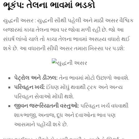
ભૂકંપ: તેલના ભાવમાં ભડકો
યુદ્ધની અસર : યુદ્ધની સૌથી પહેલી અને માઠી અસર વૈશ્વિક
બજારમાં કાચા તેલના ભાવ પર જોવા મળી રહી છે. જો આ
સંઘર્ષ લાંબો ચાલે તો કાચા તેલના ભાવમાં અસહ્ય વધારો થઈ
શકે છે. આ વધારાની સીધી અસર તમારા ખિસ્સા પર પડશે:
પેટ્રોલ અને ડીઝલ:
તેના ભાવમાં મોટો ઉછાળો આવશે.
પરિવહન ખર્ચ:
ઈંધણ મોંઘું થવાથી ટ્રક અને અન્ય
પરિવહન સેવાઓ મોંઘી થશે.
જીવન જરૂરિયાતની વસ્તુઓ:
પરિવહન ખર્ચ વધવાથી
શાકભાજી, અનાજ, દૂધ અને દવાઓના ભાવ પણ
આસમાને પહોંચી શકે છે.