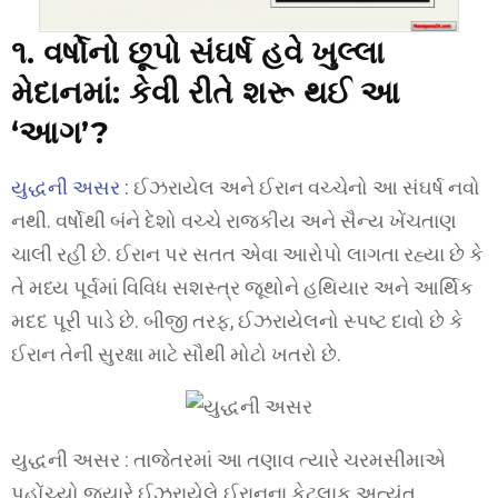
૧. વર્ષોનો છૂપો સંઘર્ષ હવે ખુલ્લા
મેદાનમાં: કેવી રીતે શરૂ થઈ આ
‘આગ’?
યુદ્ધની અસર :
ઈઝરાયેલ અને ઈરાન વચ્ચેનો આ સંઘર્ષ નવો
નથી. વર્ષોથી બંને દેશો વચ્ચે રાજકીય અને સૈન્ય ખેંચતાણ
ચાલી રહી છે. ઈરાન પર સતત એવા આરોપો લાગતા રહ્યા છે કે
તે મધ્ય પૂર્વમાં વિવિધ સશસ્ત્ર જૂથોને હથિયાર અને આર્થિક
મદદ પૂરી પાડે છે. બીજી તરફ, ઈઝરાયેલનો સ્પષ્ટ દાવો છે કે
ઈરાન તેની સુરક્ષા માટે સૌથી મોટો ખતરો છે.
યુદ્ધની અસર : તાજેતરમાં આ તણાવ ત્યારે ચરમસીમાએ
પહોંચ્યો જ્યારે ઈઝરાયેલે ઈરાનના કેટલાક અત્યંત