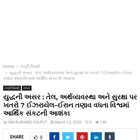
Home
તંત્રી વિમર્શ
યુદ્ધની અસર : તેલ, અર્થવ્યવસ્થા અને સુરક્ષા પર ખતરો ? ઈઝરાયેલ–ઈરાન
તણાવ વધતા વિશ્વમાં આર્થિક સંકટની આશંકા
તંત્રી વિમર્શ
ખબર
યુદ્ધની અસર : તેલ, અર્થવ્યવસ્થા અને સુરક્ષા પર
ખતરો ? ઈઝરાયેલ–ઈરાન તણાવ વધતા વિશ્વમાં
આર્થિક સંકટની આશંકા
by
SAHAJANAND RAJPUT
March 12, 2026
0
140
SHARE
0