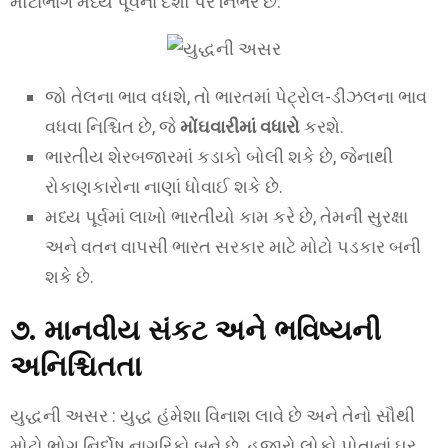
મોટાભાગે મધ્ય પૂર્વના દેશો પર નિર્ભર છે.
જો તેલના ભાવ વધશે, તો ભારતમાં પેટ્રોલ-ડીઝલના ભાવ
વધવા નિશ્ચિત છે, જે
મોંઘવારીમાં વધારો
કરશે.
ભારતીય શેરબજારમાં કડાકો બોલી શકે છે, જેનાથી
રોકાણકારોના નાણાં ધોવાઈ શકે છે.
મધ્ય પૂર્વમાં લાખો ભારતીયો કામ કરે છે, તેમની સુરક્ષા
અને વતન વાપસી ભારત સરકાર માટે મોટો પડકાર બની
શકે છે.
૭. માનવીય સંકટ અને ભવિષ્યની
અનિશ્ચિતતા
યુદ્ધની અસર : યુદ્ધ હંમેશા વિનાશ લાવે છે અને તેનો સૌથી
મોટો ભોગ નિર્દોષ નાગરિકો બને છે. હજારો લોકો પોતાનાં ઘર