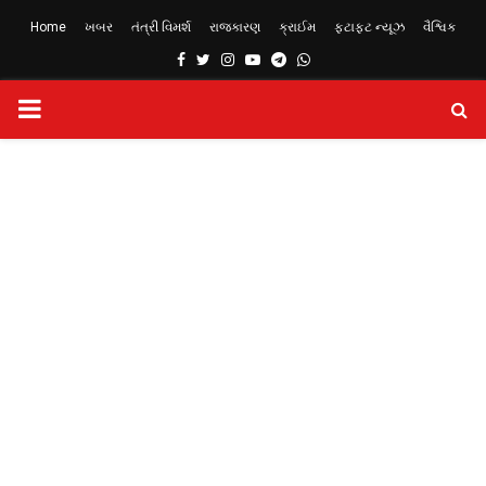
Home
ખબર
તંત્રી વિમર્શ
રાજકારણ
ક્રાઈમ
ફટાફટ ન્યૂઝ
વૈશ્વિક
Facebook
Twitter
Instagram
Youtube
Telegram
Whatsapp
PRIMARY
MENU