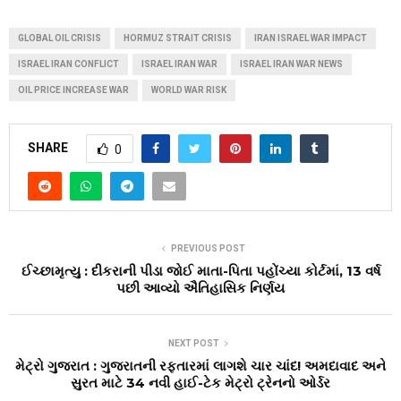
GLOBAL OIL CRISIS
HORMUZ STRAIT CRISIS
IRAN ISRAEL WAR IMPACT
ISRAEL IRAN CONFLICT
ISRAEL IRAN WAR
ISRAEL IRAN WAR NEWS
OIL PRICE INCREASE WAR
WORLD WAR RISK
SHARE
0
PREVIOUS POST
ઈચ્છામૃત્યુ : દીકરાની પીડા જોઈ માતા-પિતા પહોંચ્યા કોર્ટમાં, 13 વર્ષ
પછી આવ્યો ઐતિહાસિક નિર્ણય
NEXT POST
મેટ્રો ગુજરાત : ગુજરાતની રફ્તારમાં લાગશે ચાર ચાંદ! અમદાવાદ અને
સુરત માટે 34 નવી હાઈ-ટેક મેટ્રો ટ્રેનનો ઓર્ડર