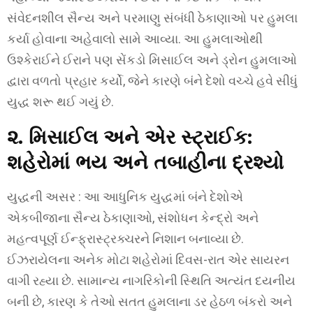
સંવેદનશીલ સૈન્ય અને પરમાણુ સંબંધી ઠેકાણાઓ પર હુમલા
કર્યા હોવાના અહેવાલો સામે આવ્યા. આ હુમલાઓથી
ઉશ્કેરાઈને ઈરાને પણ સેંકડો મિસાઈલ અને ડ્રોન હુમલાઓ
દ્વારા વળતો પ્રહાર કર્યો, જેને કારણે બંને દેશો વચ્ચે હવે સીધું
યુદ્ધ શરૂ થઈ ગયું છે.
૨. મિસાઈલ અને એર સ્ટ્રાઈક:
શહેરોમાં ભય અને તબાહીના દ્રશ્યો
યુદ્ધની અસર : આ આધુનિક યુદ્ધમાં બંને દેશોએ
એકબીજાના સૈન્ય ઠેકાણાઓ, સંશોધન કેન્દ્રો અને
મહત્વપૂર્ણ ઈન્ફ્રાસ્ટ્રક્ચરને નિશાન બનાવ્યા છે.
ઈઝરાયેલના અનેક મોટા શહેરોમાં દિવસ-રાત એર સાયરન
વાગી રહ્યા છે. સામાન્ય નાગરિકોની સ્થિતિ અત્યંત દયનીય
બની છે, કારણ કે તેઓ સતત હુમલાના ડર હેઠળ બંકરો અને