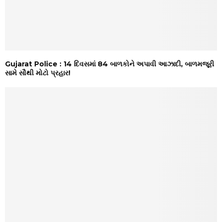
Gujarat Police : 14 દિવસમાં 84 બાળકોને અપાવી આઝાદી, બાળમજૂરી
સામે સૌથી મોટો પ્રહાર!