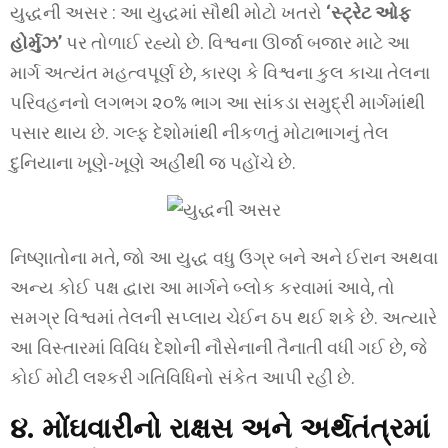
યુદ્ધની અસર : આ યુદ્ધમાં સૌથી મોટો ખતરો
‘સ્ટ્રેટ ઓફ
હોર્મુઝ’
પર તોળાઈ રહ્યો છે. વિશ્વના ઊર્જા બજાર માટે આ
માર્ગ અત્યંત મહત્વપૂર્ણ છે, કારણ કે વિશ્વના કુલ કાચા તેલના
પરિવહનનો લગભગ ૨૦% ભાગ આ સાંકડા સમુદ્રી માર્ગમાંથી
પસાર થાય છે. ગલ્ફ દેશોમાંથી નીકળતું મોટાભાગનું તેલ
દુનિયાના ખૂણે-ખૂણે અહીંથી જ પહોંચે છે.
નિષ્ણાતોના મતે, જો આ યુદ્ધ વધુ ઉગ્ર બને અને ઈરાન અથવા
અન્ય કોઈ પક્ષ દ્વારા આ માર્ગને બ્લોક કરવામાં આવે, તો
સમગ્ર વિશ્વમાં તેલની સપ્લાય ચેઈન ઠપ થઈ શકે છે. અત્યારે
આ વિસ્તારમાં વિવિધ દેશોની નૌસેનાની તૈનાતી વધી ગઈ છે, જે
કોઈ મોટી લશ્કરી ગતિવિધિનો સંકેત આપી રહી છે.
૪. મોંઘવારીનો રાક્ષસ અને અર્થતંત્રમાં