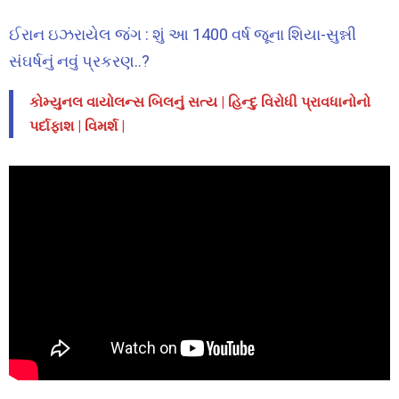
ઈરાન ઇઝરાયેલ જંગ : શું આ 1400 વર્ષ જૂના શિયા-સુન્ની
સંઘર્ષનું નવું પ્રકરણ..?
કોમ્યુનલ વાયોલન્સ બિલનું સત્ય | હિન્દુ વિરોધી પ્રાવધાનોનો
પર્દાફાશ | વિમર્શ |