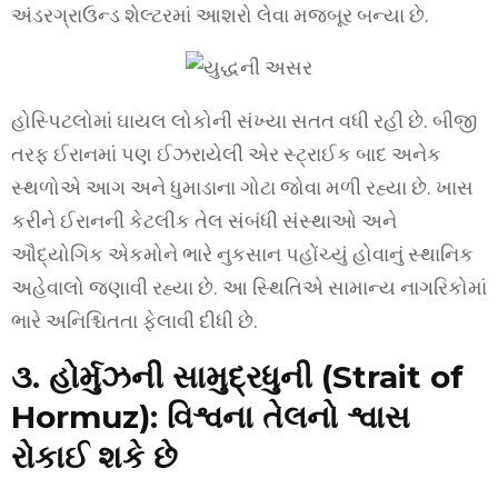
અંડરગ્રાઉન્ડ શેલ્ટરમાં આશરો લેવા મજબૂર બન્યા છે.
હોસ્પિટલોમાં ઘાયલ લોકોની સંખ્યા સતત વધી રહી છે. બીજી
તરફ ઈરાનમાં પણ ઈઝરાયેલી એર સ્ટ્રાઈક બાદ અનેક
સ્થળોએ આગ અને ધુમાડાના ગોટા જોવા મળી રહ્યા છે. ખાસ
કરીને ઈરાનની કેટલીક તેલ સંબંધી સંસ્થાઓ અને
ઔદ્યોગિક એકમોને ભારે નુકસાન પહોંચ્યું હોવાનું સ્થાનિક
અહેવાલો જણાવી રહ્યા છે. આ સ્થિતિએ સામાન્ય નાગરિકોમાં
ભારે અનિશ્ચિતતા ફેલાવી દીધી છે.
૩. હોર્મુઝની સામુદ્રધુની (Strait of
Hormuz): વિશ્વના તેલનો શ્વાસ
રોકાઈ શકે છે