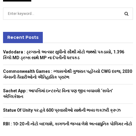
S
e
a
S
r
c
Recent Posts
E
h
f
A
Vadodara : ડ્રગ્સનો અત્યાર સુધીનો સૌથી મોટો જથ્થો પકડાયો, 1.396
o
કિલો MD ડ્રગ્સ સાથે MP ના દંપતીની ધરપકડ
r
R
:
Commonwealth Games : ગ્લાસગોથી ગુજરાત પહોંચ્યો CWG ધ્વજ, 2030
C
ગેમ્સની તૈયારીઓનો ઐતિહાસિક પ્રારંભ
H
Sachet App : આપત્તિમાં ઇન્ટરનેટ વિના પણ જીવ બચાવશે ‘સચેત’
એપ્લિકેશન
Statue Of Unity પર હવે 600 પ્રવાસીઓ સાથેની ભવ્ય લક્ઝરી ક્રૂઝ
RBI : ₹10-20 ની નોટો બદલાશે, કાગળની જગ્યા લેશે અત્યાધુનિક પોલિમર નોટો