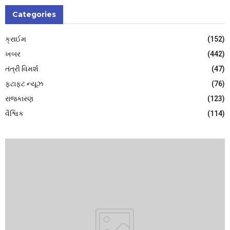
Categories
ક્રાઈમ
(152)
ખબર
(442)
તંત્રી વિમર્શ
(47)
ફટાફટ ન્યૂઝ
(76)
રાજકારણ
(123)
વૈશ્વિક
(114)