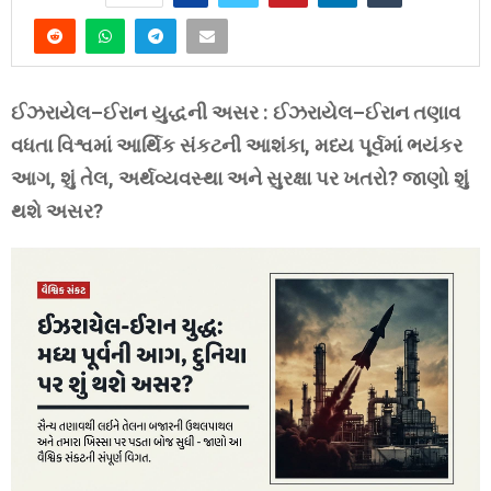
ઈઝરાયેલ–ઈરાન યુદ્ધની અસર : ઈઝરાયેલ–ઈરાન તણાવ
વધતા વિશ્વમાં આર્થિક સંકટની આશંકા, મધ્ય પૂર્વમાં ભયંકર
આગ, શું તેલ, અર્થવ્યવસ્થા અને સુરક્ષા પર ખતરો? જાણો શું
થશે અસર?