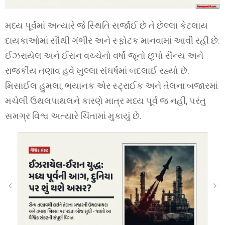
મધ્ય પૂર્વમાં અત્યારે જે સ્થિતિ સર્જાઈ છે તે છેલ્લા કેટલાય
દાયકાઓમાં સૌથી ગંભીર અને સ્ફોટક માનવામાં આવી રહી છે.
ઈઝરાયેલ અને ઈરાન વચ્ચેનો વર્ષો જૂનો છૂપો સૈન્ય અને
રાજકીય તણાવ હવે ખુલ્લા સંઘર્ષમાં બદલાઈ રહ્યો છે.
મિસાઈલ હુમલા, ભયાનક એર સ્ટ્રાઈક અને તેલના બજારમાં
મચેલી ઉથલપાથલને કારણે માત્ર મધ્ય પૂર્વ જ નહીં, પરંતુ
સમગ્ર વિશ્વ અત્યારે ચિંતામાં મુકાયું છે.