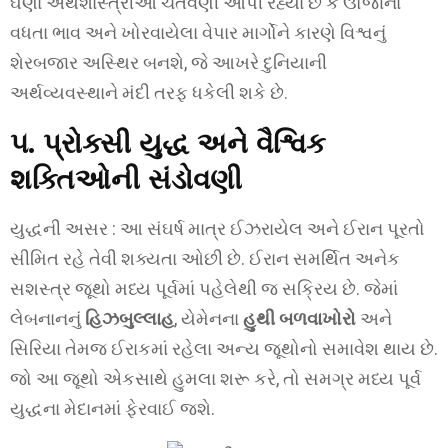
ઘણા અર્થશાસ્ત્રીઓ ચેતવણી આપી રહ્યા છે કે ઊર્જાના
વધતા ભાવ અને ખોરવાયેલા વેપાર માર્ગોને કારણે વિશ્વનું
શેરબજાર અસ્થિર બનશે, જે આખરે દુનિયાની
અર્થવ્યવસ્થાને મંદી તરફ ધકેલી શકે છે.
૫. પ્રોક્સી યુદ્ધ અને વૈશ્વિક
શક્તિઓની સંડોવણી
યુદ્ધની અસર : આ સંઘર્ષ માત્ર ઈઝરાયેલ અને ઈરાન પૂરતો
સીમિત રહે તેવી શક્યતા ઓછી છે. ઈરાન સમર્થિત અનેક
સશસ્ત્ર જૂથો મધ્ય પૂર્વમાં પહેલેથી જ સક્રિય છે. જેમાં
લેબનાનનું
હિઝબુલ્લાહ
, યેમેનના
હુથી બળવાખોરો
અને
સિરિયા તેમજ ઈરાકમાં રહેલા અન્ય જૂથોનો સમાવેશ થાય છે.
જો આ જૂથો એકસાથે હુમલા શરૂ કરે, તો સમગ્ર મધ્ય પૂર્વ
યુદ્ધના મેદાનમાં ફેરવાઈ જશે.