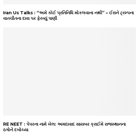
Iran Us Talks : “અમે કોઈ પ્રતિનિધિ મોકલવાના નથી” – ઈરાને ટ્રમ્પના
વાતચીતના દાવા પર ફેરવ્યું પાણી
RE NEET : પેપરના નામે ખેલ: અમદાવાદ સાયબર ક્રાઈમે રાજસ્થાનના
ઠગોને દબોચ્યા