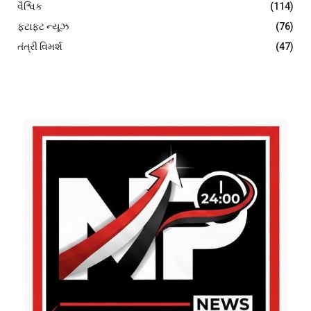
વૈશ્વિક
(114)
ફટાફટ ન્યૂઝ
(76)
તંત્રી વિમર્શ
(47)