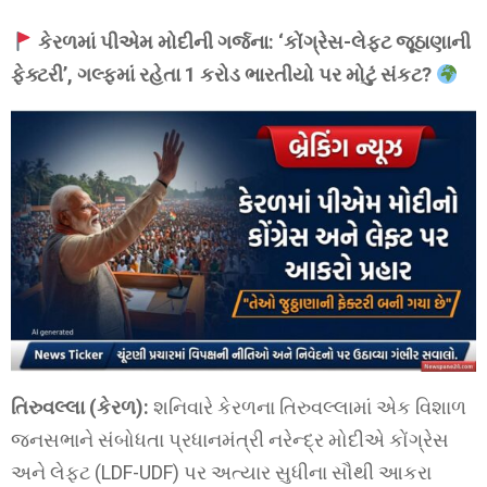
કેરળમાં પીએમ મોદીની ગર્જના: ‘કોંગ્રેસ-લેફ્ટ જૂઠાણાની
ફેક્ટરી’, ગલ્ફમાં રહેતા 1 કરોડ ભારતીયો પર મોટું સંકટ?
તિરુવલ્લા (કેરળ):
શનિવારે કેરળના તિરુવલ્લામાં એક વિશાળ
જનસભાને સંબોધતા પ્રધાનમંત્રી નરેન્દ્ર મોદીએ કોંગ્રેસ
અને લેફ્ટ (LDF-UDF) પર અત્યાર સુધીના સૌથી આકરા