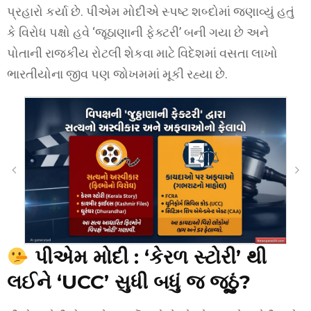
પ્રહારો કર્યા છે. પીએમ મોદીએ સ્પષ્ટ શબ્દોમાં જણાવ્યું હતું
કે વિરોધ પક્ષો હવે ‘જૂઠાણાની ફેક્ટરી’ બની ગયા છે અને
પોતાની રાજકીય રોટલી શેકવા માટે વિદેશમાં વસતા લાખો
ભારતીયોના જીવ પણ જોખમમાં મૂકી રહ્યા છે.
પીએમ મોદી : ‘કેરળ સ્ટોરી’ થી
લઈને ‘UCC’ સુધી બધું જ જૂઠું?