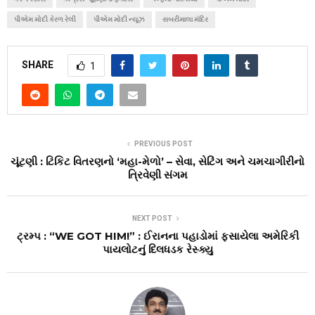
પીએમ મોદી કેરળ રેલી
પીએમ મોદી ન્યૂઝ
સબરીમાલા મંદિર
SHARE
1
PREVIOUS POST
ચૂંટણી : ટિકિટ વિતરણનો ‘મહા-મેળો’ – સેવા, સેટિંગ અને ચમચાગીરીનો
ત્રિવેણી સંગમ
NEXT POST
ટ્રમ્પ : “WE GOT HIM!” : ઈરાનના પહાડોમાં ફસાયેલા અમેરિકી
પાયલોટનું દિલધડક રેસ્ક્યુ