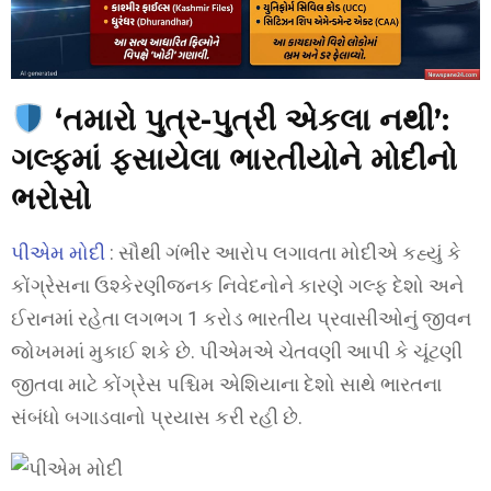
‘તમારો પુત્ર-પુત્રી એકલા નથી’:
ગલ્ફમાં ફસાયેલા ભારતીયોને મોદીનો
ભરોસો
પીએમ મોદી
: સૌથી ગંભીર આરોપ લગાવતા મોદીએ કહ્યું કે
કોંગ્રેસના ઉશ્કેરણીજનક નિવેદનોને કારણે ગલ્ફ દેશો અને
ઈરાનમાં રહેતા લગભગ 1 કરોડ ભારતીય પ્રવાસીઓનું જીવન
જોખમમાં મુકાઈ શકે છે. પીએમએ ચેતવણી આપી કે ચૂંટણી
જીતવા માટે કોંગ્રેસ પશ્ચિમ એશિયાના દેશો સાથે ભારતના
સંબંધો બગાડવાનો પ્રયાસ કરી રહી છે.