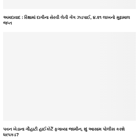
અમદાવાદ : રિક્ષામાં દાગીના સેરવી લેતી ગેંગ ઝડપાઈ, ૪.૨૧ લાખનો મુદ્દામાલ
જપ્ત
પવન ખેડાના ગૌહાટી હાઈકોર્ટે ફગાવ્યા જામીન, શું આસામ પોલીસ કરશે
ધરપકડ?