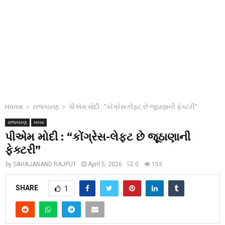
Home
રાજકારણ
પીએમ મોદી : “કોંગ્રેસ-લેફ્ટ છે જૂઠાણાની ફેક્ટરી”
રાજકારણ
ખબર
પીએમ મોદી : “કોંગ્રેસ-લેફ્ટ છે જૂઠાણાની
ફેક્ટરી”
by
SAHAJANAND RAJPUT
April 5, 2026
0
153
SHARE
1