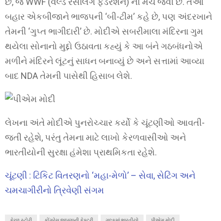
છે, જે WWF (વર્લ્ડ રેસલિંગ ફેડરેશન) ની મેચ જેવી છે. તેઓ
બહાર એકબીજાને ભાજપની ‘બી-ટીમ’ કહે છે, પણ અંદરખાને
તેમની ‘ગુપ્ત ભાગીદારી’ છે. મોદીએ સબરીમાલા મંદિરના ગુમ
થયેલા સોનાનો મુદ્દો ઉઠાવતા કહ્યું કે આ બંને ગઠબંધનોએ
મળીને મંદિરને લૂંટનું સાધન બનાવ્યું છે અને સત્તામાં આવ્યા
બાદ NDA તેમની પાસેથી હિસાબ લેશે.
લેખના અંતે મોદીએ પુનરોચ્ચાર કર્યો કે ચૂંટણીઓ આવતી-
જતી રહેશે, પરંતુ તેમના માટે લાખો કેરળવાસીઓ અને
ભારતીયોની સુરક્ષા હંમેશા પ્રાથમિકતા રહેશે.
ચૂંટણી : ટિકિટ વિતરણનો ‘મહા-મેળો’ – સેવા, સેટિંગ અને
ચમચાગીરીનો ત્રિવેણી સંગમ
કેરળ સ્ટોરી
કોંગ્રેસ જૂઠાણાની ફેક્ટરી
ગલ્ફમાં ભારતીયો
પીએમ મોદી