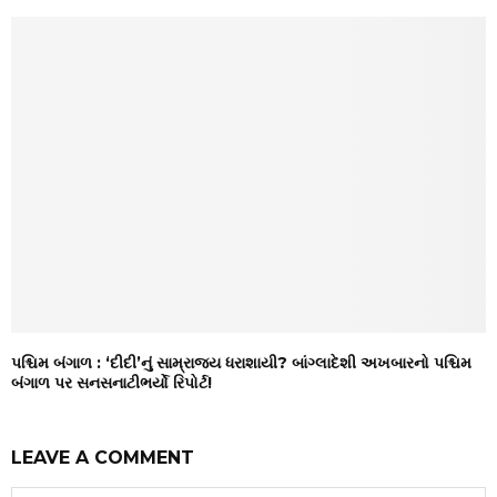
પશ્ચિમ બંગાળ : ‘દીદી’નું સામ્રાજ્ય ધરાશાયી? બાંગ્લાદેશી અખબારનો પશ્ચિમ
બંગાળ પર સનસનાટીભર્યો રિપોર્ટ!
LEAVE A COMMENT