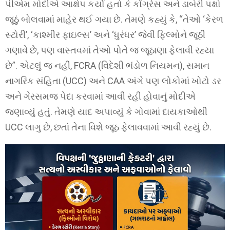
પીએમ મોદીએ આક્ષેપ કર્યો હતો કે કોંગ્રેસ અને ડાબેરી પક્ષો
જૂઠું બોલવામાં માહેર થઈ ગયા છે. તેમણે કહ્યું કે, “તેઓ ‘કેરળ
સ્ટોરી’, ‘કાશ્મીર ફાઇલ્સ’ અને ‘ધુરંધર’ જેવી ફિલ્મોને જૂઠી
ગણાવે છે, પણ વાસ્તવમાં તેઓ પોતે જ જૂઠાણા ફેલાવી રહ્યા
છે”. એટલું જ નહીં, FCRA (વિદેશી ભંડોળ નિયમન), સમાન
નાગરિક સંહિતા (UCC) અને CAA અંગે પણ લોકોમાં ખોટો ડર
અને ગેરસમજ પેદા કરવામાં આવી રહી હોવાનું મોદીએ
જણાવ્યું હતું. તેમણે યાદ અપાવ્યું કે ગોવામાં દાયકાઓથી
UCC લાગુ છે, છતાં તેના વિશે જૂઠ ફેલાવવામાં આવી રહ્યું છે.