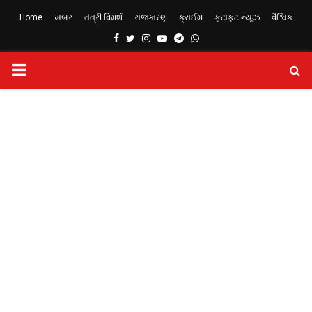
Home
ખબર
તંત્રી વિમર્શ
રાજકારણ
ક્રાઈમ
ફટાફટ ન્યૂઝ
વૈશ્વિક
Facebook
Twitter
Instagram
Youtube
Telegram
Whatsapp
PRIMARY
MENU