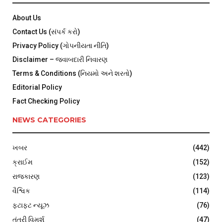
About Us
Contact Us (સંપર્ક કરો)
Privacy Policy (ગોપનીયતા નીતિ)
Disclaimer – જવાબદારી નિવારણ
Terms & Conditions (નિયમો અને શરતો)
Editorial Policy
Fact Checking Policy
NEWS CATEGORIES
ખબર
(442)
ક્રાઈમ
(152)
રાજકારણ
(123)
વૈશ્વિક
(114)
ફટાફટ ન્યૂઝ
(76)
તંત્રી વિમર્શ
(47)