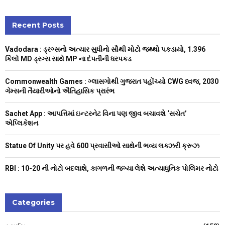
a
S
r
c
Recent Posts
E
h
f
A
Vadodara : ડ્રગ્સનો અત્યાર સુધીનો સૌથી મોટો જથ્થો પકડાયો, 1.396
o
કિલો MD ડ્રગ્સ સાથે MP ના દંપતીની ધરપકડ
r
R
:
Commonwealth Games : ગ્લાસગોથી ગુજરાત પહોંચ્યો CWG ધ્વજ, 2030
C
ગેમ્સની તૈયારીઓનો ઐતિહાસિક પ્રારંભ
H
Sachet App : આપત્તિમાં ઇન્ટરનેટ વિના પણ જીવ બચાવશે ‘સચેત’
એપ્લિકેશન
Statue Of Unity પર હવે 600 પ્રવાસીઓ સાથેની ભવ્ય લક્ઝરી ક્રૂઝ
RBI : ₹10-20 ની નોટો બદલાશે, કાગળની જગ્યા લેશે અત્યાધુનિક પોલિમર નોટો
Categories