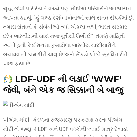
યુદ્ધ જેવી પરિસ્થિતિ વચ્ચે પણ મોદીએ પરિવારોને આશ્વાસન
આપતા કહ્યું, “હું ગલ્ફ દેશોના નેતાઓ સાથે સતત સંપર્કમાં છું.
તમારા સંતાનો કે સંબંધીઓ ત્યાં એકલા નથી, ભારત સરકાર
દરેક ભારતીયની સાથે મજબૂતીથી ઉભી છે”. તેમણે માહિતી
આપી હતી કે ઈરાનમાં ફસાયેલા ભારતીય માછીમારોને
બચાવવાની કામગીરી ચાલુ છે અને સેંકડો લોકો સુરક્ષિત રીતે
પાછા ફર્યા છે.
LDF-UDF ની લડાઈ ‘WWF’
જેવી, બંને એક જ સિક્કાની બે બાજુ
પીએમ મોદી : કેરળના રાજકારણ પર કટાક્ષ કરતા પીએમ
મોદીએ કહ્યું કે LDF અને UDF વચ્ચેની લડાઈ માત્ર દેખાડો