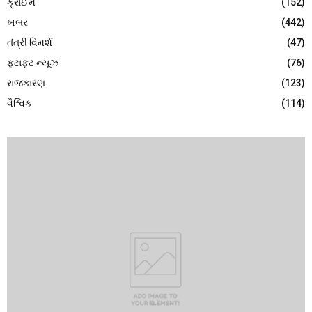
ક્રાઈમ
(152)
ખબર
(442)
તંત્રી વિમર્શ
(47)
ફટાફટ ન્યૂઝ
(76)
રાજકારણ
(123)
વૈશ્વિક
(114)