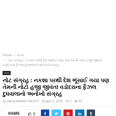
Home
ખબર
નોટ સંગ્રહ : નકશા પરથી દેશ ભૂંસાઈ ગયા પણ તેમની નોટો હજી જીવંત!
વડોદરાના ફૈઝલ દુધવાલાનો અનોખો સંગ્રહ
ખબર
નોટ સંગ્રહ : નકશા પરથી દેશ ભૂંસાઈ ગયા પણ
તેમની નોટો હજી જીવંત! વડોદરાના ફૈઝલ
દુધવાલાનો અનોખો સંગ્રહ
by
SAHAJANAND RAJPUT
April 3, 2026
0
94
SHARE
0