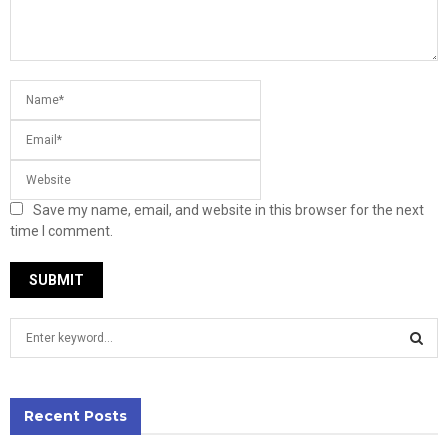
Save my name, email, and website in this browser for the next
time I comment.
S
e
a
S
r
c
Recent Posts
E
h