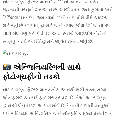
નોટ સંગ્રહ : ફૈઝલ માને છે કે ‘1’ નો આંકડો એ દરેક
મહત્વની વસ્તુની શરૂઆત છે. આજે વધતા જતા ફુગાવા અને
ડિજિટલ પેમેન્ટના જમાનામાં ‘1’ ની નોટો ધીમે ધીમે અદૃશ્ય
થઈ રહી છે. જાપાન, યુએઈ અને નેપાલ જેવા દેશોએ તો આ
નોટો બંધ પણ કરી દીધી છે. આવા સમયે આ દુર્લભ નોટોનો
સંગ્રહ કરવો એ ઈતિહાસને જીવંત રાખવા જેવું છે.
એન્જિનિયરિંગની સાથે
ફોટોગ્રાફીનો તડકો
નોટ સંગ્રહ : ફૈઝલ માત્ર નોટો જ નથી ભેગી કરતા, તેઓ
એક કુશળ કોન્સર્ટ ફોટોગ્રાફર પણ છે. તેઓ આ સંગ્રહ
દ્વારા લોકોને સંદેશ આપવા માંગે છે કે નાની ગણાતી વસ્તુઓ
પણ ભવિષ્યમાં ઐતિહાસિક અને સાંસ્કૃતિક મૂલ્ય ધરાવી શકે