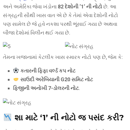
અને અમેરિકા જેવા ખંડોના
82 દેશોની ‘1’ ની નોટો
છે. આ
સંગ્રહની સૌથી ખાસ વાત એ છે કે તેમાં એવા દેશોની નોટો
પણ સામેલ છે જે હવે નકશા પરથી ભૂંસાઈ ગયા છે અથવા
બીજા દેશોમાં વિલીન થઈ ગયા છે.
તેમના ખજાનામાં કેટલીક ખાસ સ્મારક નોટો પણ છે, જેમ કે:
કતારની ફિફા વર્લ્ડ કપ નોટ
સાઉદી અરેબિયાની G20 સમિટ નોટ
ફિજીની અનોખી 7-ડોલરની નોટ
.
શા માટે ‘1’ ની નોટો જ પસંદ કરી?