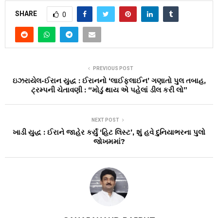
SHARE
0
PREVIOUS POST
ઇઝરાયેલ-ઈરાન યુદ્ધ : ઈરાનનો ‘લાઈફલાઈન’ ગણાતો પુલ તબાહ,
ટ્રમ્પની ચેતાવણી : “મોડું થાય એ પહેલાં ડીલ કરી લો”
NEXT POST
ખાડી યુદ્ધ : ઈરાને જાહેર કર્યું ‘હિટ લિસ્ટ’, શું હવે દુનિયાભરના પુલો
જોખમમાં?