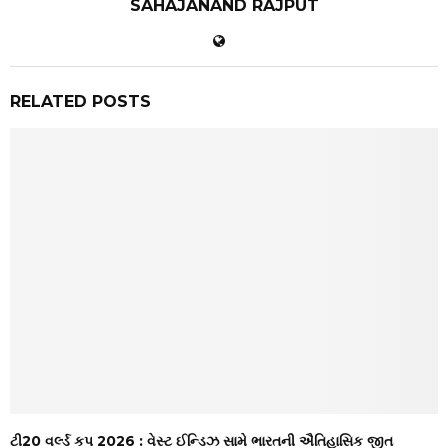
SAHAJANAND RAJPUT
RELATED POSTS
ટી20 વર્લ્ડ કપ 2026 : વેસ્ટ ઈન્ડિઝ સામે ભારતની ઐતિહાસિક જીત