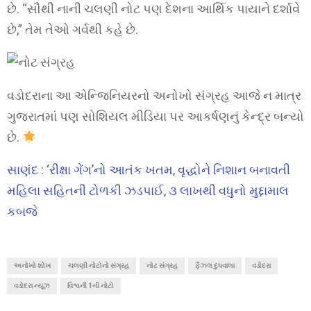
છે. “સૌથી નાની ચલણી નોટ પણ દેશના આર્થિક પાયાને દર્શાવે
છે,” તેમ તેઓ ગર્વથી કહે છે.
વડોદરાના આ એન્જિનિયરનો અનોખો સંગ્રહ આજે ન માત્ર
ગુજરાતમાં પણ સોશિયલ મીડિયા પર આકર્ષણનું કેન્દ્ર બન્યો
છે.
સાણંદ : ‘રીક્ષા ગેંગ’નો આતંક ખતમ, વૃદ્ધોને નિશાન બનાવતી
મહિલા સહિતની ટોળકી ઝડપાઈ, ૩ લાખથી વધુનો મુદ્દામાલ
કબજે
અનોખો શોખ
ચલણી નોટોનો સંગ્રહ
નોટ સંગ્રહ
ફૈઝલ દુધવાલા
વડોદરા
વડોદરા ન્યૂઝ
વિશ્વની 1ની નોટો