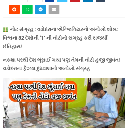
નોટ સંગ્રહ : વડોદરાના એન્જિનિયરનો અનોખો શોખ:
વિશ્વના 82 દેશોની ‘1’ ની નોટોનો સંગ્રહ કરી સર્જ્યો
ઈતિહાસ!
નકશા પરથી દેશ ભૂંસાઈ ગયા પણ તેમની નોટો હજી જીવંત!
વડોદરાના ફૈઝલ દુધવાલાનો અનોખો સંગ્રહ