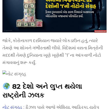
જોકે, કોરોનાકાળ દરમિયાન જ્યારે લોકડાઉન હતું, ત્યારે
તેમણે આ શોખને ગંભીરતાથી લીધો. વિદેશમાં વસતા મિત્રોની
મદદથી તેમણે દુનિયાના ખૂણે ખૂણેથી ‘1’ ના આંકવાળી નોટો
મંગાવવાનું શરૂ કર્યું.
82 દેશો અને લુપ્ત થયેલા
રાષ્ટ્રોની ઝલક
નોટ સંગ્રહ :
ફૈઝલ પાસે આજે એશિયા, આફ્રિકા, યુરોપ