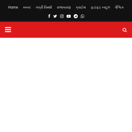
Home
ખબર
તંત્રી વિમર્શ
રાજકારણ
ક્રાઈમ
ફટાફટ ન્યૂઝ
વૈશ્વિક
Facebook
Twitter
Instagram
Youtube
Telegram
Whatsapp
PRIMARY
MENU