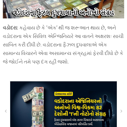
વડોદરા:
કહેવાય છે કે ‘એક’ થી જ શરૂઆત થાય છે, અને
વડોદરાના એક સિવિલ એન્જિનિયરે આ વાતને અક્ષરશઃ સાચી
સાબિત કરી દીધી છે. વડોદરાના ફૈઝલ દુધવાલાએ એક
સામાન્ય વિચારને એવા અસામાન્ય સંગ્રહમાં ફેરવી દીધો છે કે
જે જોઈને તમે પણ દંગ રહી જશો.