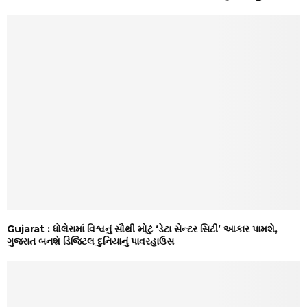
Gujarat : ધોલેરામાં વિશ્વનું સૌથી મોટું ‘ડેટા સેન્ટર સિટી’ આકાર પામશે,
ગુજરાત બનશે ડિજિટલ દુનિયાનું પાવરહાઉસ