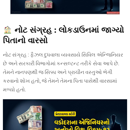
નોટ સંગ્રહ : લોકડાઉનમાં જાગ્યો
પિતાનો વારસો
નોટ સંગ્રહ : ફૈઝલ દુધવાલા વ્યવસાયે સિવિલ એન્જિનિયર
છે અને સરકારી વિભાગોમાં કન્સલ્ટન્ટ તરીકે સેવા આપે છે.
તેમને નાનપણથી જ સિક્કા અને પ્રાચીન વસ્તુઓ ભેગી
કરવાનો શોખ હતો, જે તેમને તેમના પિતા પાસેથી વારસામાં
મળ્યો હતો.