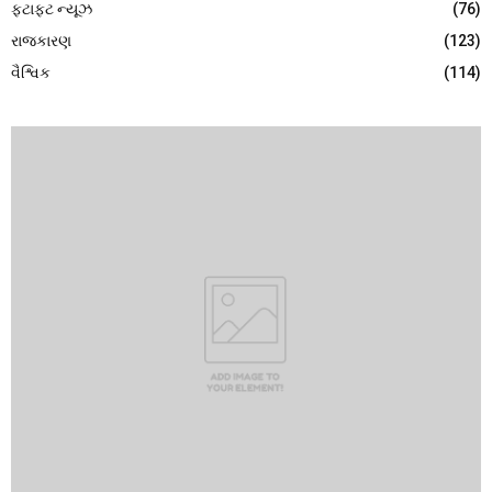
ફટાફટ ન્યૂઝ
(76)
રાજકારણ
(123)
વૈશ્વિક
(114)