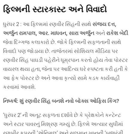
ફિલ્મની સ્ટારકાસ્ટ અને વિવાદો
ધુરંધર 2 : આ ફિલ્મમાં રણવીર સિંહની સાથે
સંજય દત્ત,
અર્જુન રામપાલ, આર. માધવન, સારા અર્જુન
અને
રાકેશ બેદી
જેવા દિગ્ગજ કલાકારો છે. જોકે ફિલ્મની સફળતાની સાથે
વિવાદો પણ જોડાયા છે. તાજેતરમાં સોશિયલ મીડિયા પર
રણવીર સિંહ પાઘડી પહેરીને ધૂમ્રપાન કરતો હોય તેવા પોસ્ટર
વાયરલ થયા હતા, જેના પર આદિત્ય ધરે સ્પષ્ટતા કરી હતી કે
આ ફેક પોસ્ટર છે અને આવા કૃત્યો સામે કડક કાર્યવાહી
કરવામાં આવશે.
નિષ્કર્ષ: શું રણવીર સિંહ બનશે નવો બોક્સ ઓફિસ કિંગ?
‘ધુરંધર 2’ ની અતૂટ સફળતા દર્શાવે છે કે પ્રેક્ષકોને કન્ટેન્ટ
અને સ્ટાર પાવરનું મિશ્રણ ગમ્યું છે. ફિલ્મે અત્યાર સુધીમાં
રણબીર કપૂરની ‘એનિમલ’ અને સલમાન ખાનની ‘બજરંગી