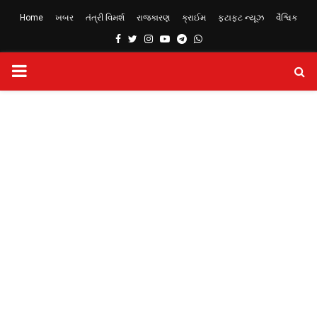
Home
ખબર
તંત્રી વિમર્શ
રાજકારણ
ક્રાઈમ
ફટાફટ ન્યૂઝ
વૈશ્વિક
Facebook
Twitter
Instagram
Youtube
Telegram
Whatsapp
PRIMARY
MENU