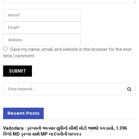
Save my name, email, and website in this browser for the next
time I comment.
S
e
a
S
r
c
Recent Posts
E
h
f
A
Vadodara : ડ્રગ્સનો અત્યાર સુધીનો સૌથી મોટો જથ્થો પકડાયો, 1.396
o
કિલો MD ડ્રગ્સ સાથે MP ના દંપતીની ધરપકડ
r
R