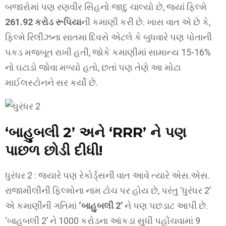
બજારોમાં પણ રણવીર સિંહનો જાદુ ચાલ્યો છે, જ્યાં ફિલ્મે
261.92 કરોડ રૂપિયા
ની કમાણી કરી છે. ખાસ વાત એ છે કે,
ફિલ્મે રિલીઝના સાતમા દિવસે એટલે કે બુધવારે પણ પોતાની
પકડ મજબૂત રાખી હતી, જોકે કમાણીમાં સામાન્ય 15-16%
નો ઘટાડો જોવા મળ્યો હતો, છતાં પણ તેણે આ મોટા
માઈલસ્ટોનને સર કર્યો છે.
‘બાહુબલી 2’ અને ‘RRR’ ને પણ
પાછળ છોડી દીધી!
ધુરંધર 2 : જ્યારે પણ રેકોર્ડ્સની વાત આવે ત્યારે એસ.એસ.
રાજામૌલીની ફિલ્મોના નામ ટોચ પર હોય છે, પરંતુ ‘ધુરંધર 2’
એ કમાણીની ગતિમાં
‘બાહુબલી 2’
ને પણ પછડાટ આપી છે.
‘બાહુબલી 2’ ને 1000 કરોડના આંકડા સુધી પહોંચવામાં 9