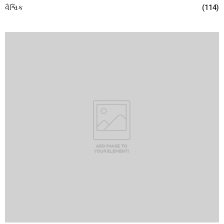
વૈશ્વિક
(114)