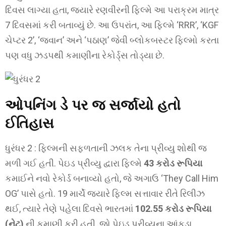
દિવસ લાગ્યા હતા, જ્યારે રણવીરની ફિલ્મે આ પરાક્રમ માત્ર
7 દિવસમાં કરી બતાવ્યું છે. આ ઉપરાંત, આ ફિલ્મે ‘RRR’, ‘KGF
ચેપ્ટર 2’, ‘જવાન’ અને ‘પઠાણ’ જેવી બ્લોકબસ્ટર ફિલ્મો કરતા
પણ વધુ ઝડપથી કમાણીના રેકોર્ડ્સ તોડ્યા છે.
ઓપનિંગ ડે પર જ સર્જાયો હતો
ઈતિહાસ
ધુરંધર 2 : ફિલ્મની સફળતાની ઝલક તેના પ્રીવ્યુ શોથી જ
મળી ગઈ હતી. પેઇડ પ્રીવ્યુ દ્વારા ફિલ્મે
43 કરોડ રૂપિયા
કમાઈને નવો રેકોર્ડ બનાવ્યો હતો, જે અગાઉ ‘They Call Him
OG’ પાસે હતો. 19 માર્ચે જ્યારે ફિલ્મ સત્તાવાર રીતે રિલીઝ
થઈ, ત્યારે તેણે પહેલા દિવસે ભારતમાં
102.55 કરોડ રૂપિયા
(નેટ)
ની કમાણી કરી હતી. જો પેઇડ પ્રીવ્યુના આંકડા