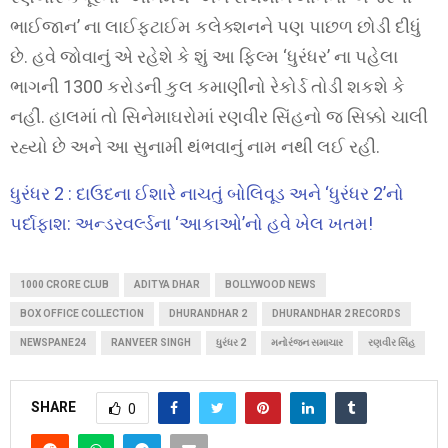
ભાઈજાન’ ના લાઈફટાઈમ કલેક્શનને પણ પાછળ છોડી દીધું
છે. હવે જોવાનું એ રહેશે કે શું આ ફિલ્મ ‘ધુરંધર’ ના પહેલા
ભાગની 1300 કરોડની કુલ કમાણીનો રેકોર્ડ તોડી શકશે કે
નહીં. હાલમાં તો સિનેમાઘરોમાં રણવીર સિંહનો જ સિક્કો ચાલી
રહ્યો છે અને આ સુનામી થંભવાનું નામ નથી લઈ રહી.
ધુરંધર 2 : દાઉદના ઈશારે નાચતું બોલિવૂડ અને ‘ધુરંધર 2’નો
પર્દાફાશ: અન્ડરવર્લ્ડના ‘આકાઓ’નો હવે ખેલ ખતમ!
1000 CRORE CLUB
ADITYA DHAR
BOLLYWOOD NEWS
BOX OFFICE COLLECTION
DHURANDHAR 2
DHURANDHAR 2 RECORDS
NEWSPANE24
RANVEER SINGH
ધુરંધર 2
મનોરંજન સમાચાર
રણવીર સિંહ
SHARE
0