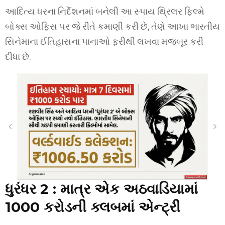
આદિત્ય ધરના નિર્દેશનમાં બનેલી આ સ્પાય થ્રિલર ફિલ્મે
બોક્સ ઓફિસ પર જે રીતે કમાણી કરી છે, તેણે આખા ભારતીય
સિનેમાના ઈતિહાસના પાનાઓ ફરીથી લખવા મજબૂર કરી
દીધા છે.
ધુરંધર 2 :
માત્ર એક અઠવાડિયામાં
1000 કરોડની ક્લબમાં એન્ટ્રી