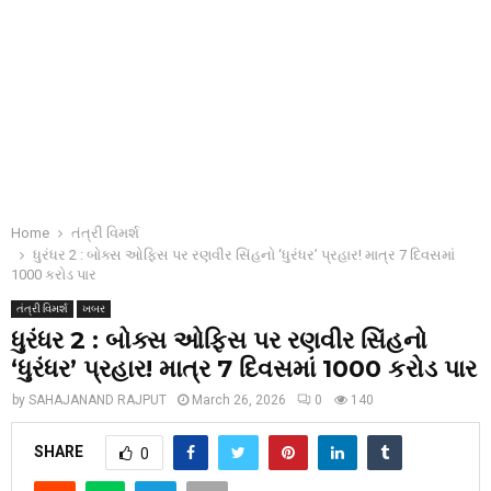
Home
તંત્રી વિમર્શ
ધુરંધર 2 : બોક્સ ઓફિસ પર રણવીર સિંહનો ‘ધુરંધર’ પ્રહાર! માત્ર 7 દિવસમાં
1000 કરોડ પાર
તંત્રી વિમર્શ
ખબર
ધુરંધર 2 : બોક્સ ઓફિસ પર રણવીર સિંહનો
‘ધુરંધર’ પ્રહાર! માત્ર 7 દિવસમાં 1000 કરોડ પાર
by
SAHAJANAND RAJPUT
March 26, 2026
0
140
SHARE
0