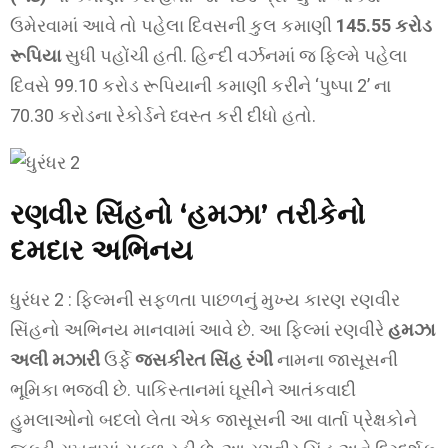
ઉમેરવામાં આવે તો પહેલા દિવસની કુલ કમાણી
145.55 કરોડ
રૂપિયા
સુધી પહોંચી હતી. હિન્દી વર્ઝનમાં જ ફિલ્મે પહેલા
દિવસે 99.10 કરોડ રૂપિયાની કમાણી કરીને ‘પુષ્પા 2’ ના
70.30 કરોડના રેકોર્ડને ધ્વસ્ત કરી દીધો હતો.
રણવીર સિંહનો ‘હમઝા’ તરીકેનો
દમદાર અભિનય
ધુરંધર 2 : ફિલ્મની સફળતા પાછળનું મુખ્ય કારણ રણવીર
સિંહનો અભિનય માનવામાં આવે છે. આ ફિલ્માં રણવીરે
હમઝા
અલી મઝારી
ઉર્ફે
જસકીરત સિંહ રંગી
નામના જાસૂસની
ભૂમિકા ભજવી છે. પાકિસ્તાનમાં ઘૂસીને આતંકવાદી
હુમલાઓનો બદલો લેતા એક જાસૂસની આ વાર્તા પ્રેક્ષકોને