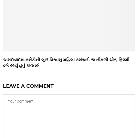
અમદાવાદમાં કરોડોની લૂંટ! વિશ્વાસુ મહિલા કર્મચારી જ નીકળી ચોર, ફિલ્મી
ઢબે રચ્યું હતું કાવતરું
LEAVE A COMMENT