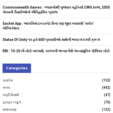
:
Commonwealth Games : ગ્લાસગોથી ગુજરાત પહોંચ્યો CWG ધ્વજ, 2030
C
ગેમ્સની તૈયારીઓનો ઐતિહાસિક પ્રારંભ
H
Sachet App : આપત્તિમાં ઇન્ટરનેટ વિના પણ જીવ બચાવશે ‘સચેત’
એપ્લિકેશન
Statue Of Unity પર હવે 600 પ્રવાસીઓ સાથેની ભવ્ય લક્ઝરી ક્રૂઝ
RBI : ₹10-20 ની નોટો બદલાશે, કાગળની જગ્યા લેશે અત્યાધુનિક પોલિમર નોટો
Categories
ક્રાઈમ
(152)
ખબર
(442)
તંત્રી વિમર્શ
(47)
ફટાફટ ન્યૂઝ
(76)
રાજકારણ
(123)