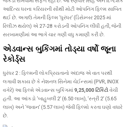
જકડી રાખવામાં સફળ રહી છે. આ રણવીર સિંહ અને દિગ્દર્શક
આદિત્ય ધરના કરિયરની સૌથી મોટી ઓપનિંગ ફિલ્મ સાબિત
થઈ છે. અગાઉ તેમની ફિલ્મ ‘ધુરંધર’ (ડિસેમ્બર 2025 માં
રિલીઝ થયેલ) એ 27-28 કરોડની ઓપનિંગ લીધી હતી, જેની
સરખામણીમાં આ ભાગે ચાર ગણી વધુ કમાણી કરી છે.
એડવાન્સ બુકિંગમાં તોડ્યા વર્ષો જૂના
રેકોર્ડ્સ
ધુરંધર 2 : ફિલ્મની લોકપ્રિયતાનો અંદાજ એ વાત પરથી
લગાવી શકાય છે કે નેશનલ સિનેમા ચેઈન્સમાં (PVR, INOX
વગેરે) આ ફિલ્મે એડવાન્સ બુકિંગમાં
9,25,000 ટિકિટો
વેચી
હતી. આ આંકડો ‘બાહુબલી 2’ (6.50 લાખ), ‘સ્ત્રી 2’ (5.65
લાખ) અને ‘જવાન’ (5.57 લાખ) જેવી ફિલ્મો કરતા ઘણો વધારે
છે.