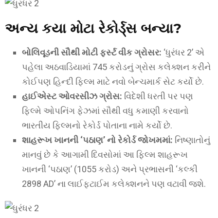
અન્ય કયા મોટા રેકોર્ડ્સ બન્યા?
બોલિવૂડની સૌથી મોટી ફર્સ્ટ વીક ગ્રોસર:
‘ધુરંધર 2’ એ
પહેલા અઠવાડિયામાં 745 કરોડનું ગ્રોસ કલેક્શન કરીને
કોઈપણ હિન્દી ફિલ્મ માટે નવો બેન્ચમાર્ક સેટ કર્યો છે.
હાઈએસ્ટ ઓવરસીઝ ગ્રોસ:
વિદેશી ધરતી પર પણ
ફિલ્મે ઓપનિંગ ફેઝમાં સૌથી વધુ કમાણી કરવાનો
ભારતીય ફિલ્મનો રેકોર્ડ પોતાના નામે કર્યો છે.
શાહરૂખ ખાનની ‘પઠાણ’ નો રેકોર્ડ જોખમમાં:
નિષ્ણાતોનું
માનવું છે કે આગામી દિવસોમાં આ ફિલ્મ શાહરૂખ
ખાનની ‘પઠાણ’ (1055 કરોડ) અને પ્રભાસની ‘કલ્કી
2898 AD’ ના લાઈફટાઈમ કલેક્શનને પણ વટાવી જશે.