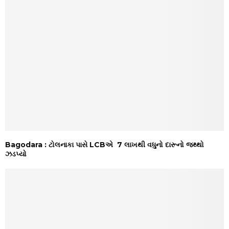
Bagodara : ટોલનાકા પાસે LCBએ ₹ 7 લાખથી વધુનો દારૂનો જથ્થો
ઝડપ્યો