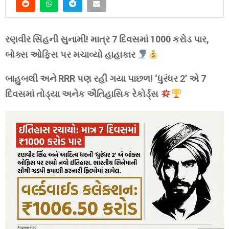
રણવીર સિંહની સુનામી! માત્ર 7 દિવસમાં 1000 કરોડ પાર,
બોક્સ ઓફિસ પર મચાવ્યો હાહાકાર
બાહુબલી અને RRR પણ રહી ગયા પાછળ! ‘ધુરંધર 2’ એ 7
દિવસમાં તોડ્યા અનેક ઐતિહાસિક રેકોર્ડ્સ