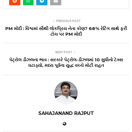
PREVIOUS POST
PM મોદી : વિશ્વમાં સૌથી લોકપ્રિય નેતા કોણ? 68% રેટિંગ સાથે ફરી
ટોચ પર PM મોદી
NEXT POST
પેટ્રોલ ડીઝલના ભાવ : સરકારે પેટ્રોલ-ડીઝલમાં ₹10 સુધીનો ટેક્સ
ઘટાડ્યો, મધ્ય પૂર્વના યુદ્ધ વચ્ચે મોટી રાહત
SAHAJANAND RAJPUT