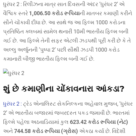
ધુરંધર 2 : રિલીઝના માત્ર સાત દિવસની અંદર ‘ધુરંધર 2’ એ
વૈશ્વિક સ્તરે
1,006.50 કરોડ રૂપિયા
ની માતબર કમાણી કરીને
સૌને ચોંકાવી દીધા છે. આ સાથે જ આ ફિલ્મ 1000 કરોડના
પ્રતિષ્ઠિત ક્લબમાં સામેલ થનારી 10મી ભારતીય ફિલ્મ બની
ગઈ છે. આ ફિલ્મે તેની સફર એટલી ઝડપથી પૂરી કરી છે કે તે
અલ્લુ અર્જુનની ‘પુષ્પા 2’ પછી સૌથી ઝડપી 1000 કરોડ
કમાનારી બીજી ભારતીય ફિલ્મ બની ગઈ છે.
શું છે કમાણીના ચોંકાવનારા આંકડા?
ધુરંધર 2 :
ટ્રેડ એનાલિસ્ટ સેકનિલ્કના અહેવાલ મુજબ, ‘ધુરંધર
2’ એ ભારતીય બજારમાં જબરદસ્ત પકડ જમાવી છે. ભારતમાં
ફિલ્મે પહેલા અઠવાડિયામાં કુલ
623.42 કરોડ રૂપિયા (નેટ)
અને
744.58 કરોડ રૂપિયા (ગ્રોસ)
એકઠા કર્યા છે. વિદેશી