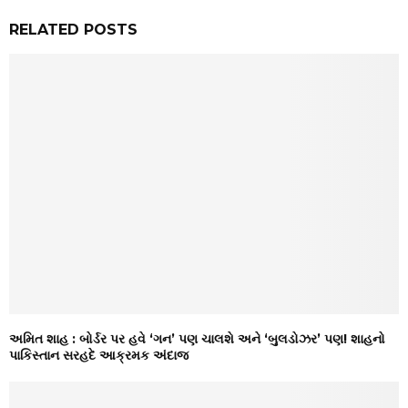
RELATED POSTS
અમિત શાહ : બોર્ડર પર હવે ‘ગન’ પણ ચાલશે અને ‘બુલડોઝર’ પણ! શાહનો
પાકિસ્તાન સરહદે આક્રમક અંદાજ