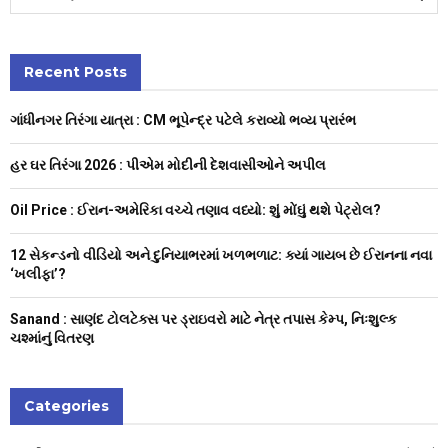
e
a
S
r
c
Recent Posts
E
h
f
A
ગાંધીનગર તિરંગા યાત્રા : CM ભૂપેન્દ્ર પટેલે કરાવ્યો ભવ્ય પ્રારંભ
o
r
R
હર ઘર તિરંગા 2026 : પીએમ મોદીની દેશવાસીઓને અપીલ
:
C
Oil Price : ઈરાન-અમેરિકા વચ્ચે તણાવ વધ્યો: શું મોંઘું થશે પેટ્રોલ?
H
12 સેકન્ડનો વીડિયો અને દુનિયાભરમાં ખળભળાટ: ક્યાં ગાયબ છે ઈરાનના નવા
‘ખલીફા’?
Sanand : સાણંદ ટોલટેક્સ પર ડ્રાઇવરો માટે નેત્ર તપાસ કેમ્પ, નિઃશુલ્ક
ચશ્માંનું વિતરણ
Categories