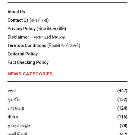
About Us
Contact Us (સંપર્ક કરો)
Privacy Policy (ગોપનીયતા નીતિ)
Disclaimer – જવાબદારી નિવારણ
Terms & Conditions (નિયમો અને શરતો)
Editorial Policy
Fact Checking Policy
NEWS CATEGORIES
ખબર
(447)
ક્રાઈમ
(152)
રાજકારણ
(124)
વૈશ્વિક
(116)
ફટાફટ ન્યૂઝ
(78)
તંત્રી વિમર્શ
(47)