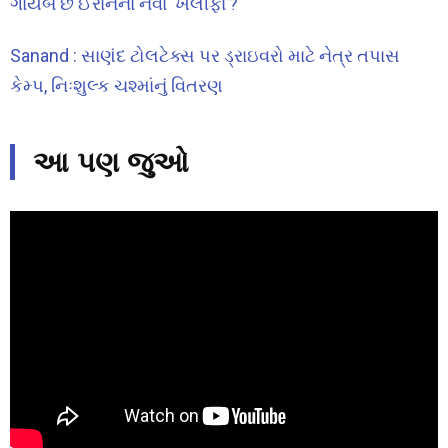
ગાયબ છે ઈરાનના નવા ‘ખલીફા’?
Sanand : સાણંદ ટોલટેક્સ પર ડ્રાઇવરો માટે નેત્ર તપાસ
કેમ્પ, નિઃશુલ્ક ચશ્માંનું વિતરણ
આ પણ જુઓ