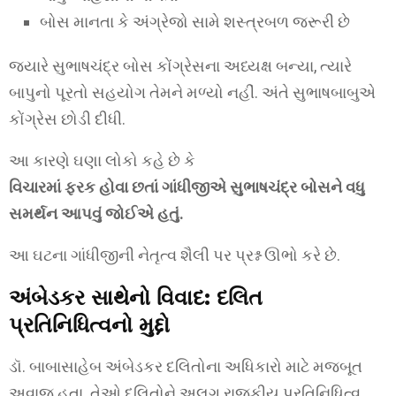
બોસ માનતા કે અંગ્રેજો સામે શસ્ત્રબળ જરૂરી છે
જ્યારે સુભાષચંદ્ર બોસ કોંગ્રેસના અધ્યક્ષ બન્યા, ત્યારે
બાપુનો પૂરતો સહયોગ તેમને મળ્યો નહીં. અંતે સુભાષબાબુએ
કોંગ્રેસ છોડી દીધી.
આ કારણે ઘણા લોકો કહે છે કે
વિચારમાં ફરક હોવા છતાં ગાંધીજીએ સુભાષચંદ્ર બોસને વધુ
સમર્થન આપવું જોઈએ હતું.
આ ઘટના ગાંધીજીની નેતૃત્વ શૈલી પર પ્રશ્ન ઊભો કરે છે.
અંબેડકર સાથેનો વિવાદ: દલિત
પ્રતિનિધિત્વનો મુદ્દો
ડૉ. બાબાસાહેબ અંબેડકર દલિતોના અધિકારો માટે મજબૂત
અવાજ હતા. તેઓ દલિતોને અલગ રાજકીય પ્રતિનિધિત્વ