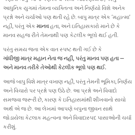
આધુનિક યુગમાં તેમના વ્યક્તિત્વ અને નિર્ણયો વિશે અનેક
પ્રશ્નો અને ચર્ચાઓ પણ થતી રહે છે. બાપુ માત્ર એક ‘મહાત્મા’
નહીં, પરંતુ એક
માનવ
હતા, અને ઇતિહાસકારો માને છે કે
માનવ સહજ રીતે તેમનાથી પણ કેટલીક ભૂલો થઈ હતી.
પરંતુ સમય જતા એક વાત સ્પષ્ટ થતી ગઈ છે કે
ગાંધીજી માત્ર મહાન નેતા જ નહીં, પરંતુ માનવ પણ હતા —
અને માનવ તરીકે તેઓથી કેટલીક ભૂલો પણ થઈ.
આજે બાપુ વિશે માત્ર વખાણ નહીં, પરંતુ તેમની ભૂમિકા, નિર્ણય
અને વિચારો પર પ્રશ્નો પણ ઉઠે છે. આ પ્રશ્નો અને વિવાદો
સમજવા જરૂરી છે, કારણ કે ઇતિહાસમાંથી શીખવાનો સાચો
અર્થ એ જ છે. આ લેખમાં આપણે બપુના જીવન સાથે
જોડાયેલા કેટલાક મહત્વના અને વિવાદાસ્પદ પાસાઓની ચર્ચા
કરીશું.