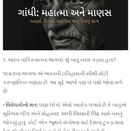
૧. ભારત-પાકિસ્તાનના ભાગલા: શું બાપુ નરમ પડ્યા હતા?
૧૯૪૭ના ભાગલા એ ભારતની ઇતિહાસની સૌથી મોટી
કરૂણાંતિકા ગણાય છે. આ મુદ્દે આજે પણ બે પક્ષો જોવા મળે
છે:
•
વિવેચકોનો મત:
ઘણા લોકો એવો આરોપ લગાવે છે કે બાપુએ
મુસ્લિમ લીગ અને મોહમ્મદ અલી જિન્નાની જિદ્દ સામે નમતું
જોખ્યું હતું. કોઈ એક જૂથને સંતોષવા માટે દેશના ટુકડા થવા