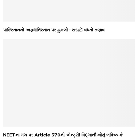
પાકિસ્તાનનો અફધાનિસ્તાન પર હુમલો : સરહદે વધતો તણાવ
NEETના મંચ પર Article 370ની એન્ટ્રી! વિદ્યાર્થીઓનું ભવિષ્ય કે