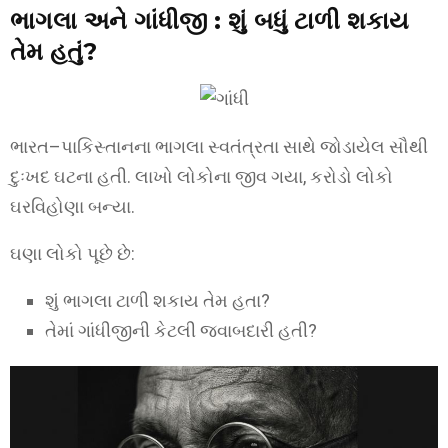
ભાગલા અને ગાંધીજી : શું બધું ટાળી શકાય
તેમ હતું?
ભારત–પાકિસ્તાનના ભાગલા સ્વતંત્રતા સાથે જોડાયેલ સૌથી
દુઃખદ ઘટના હતી. લાખો લોકોના જીવ ગયા, કરોડો લોકો
ઘરવિહોણા બન્યા.
ઘણા લોકો પૂછે છે:
શું ભાગલા ટાળી શકાય તેમ હતા?
તેમાં ગાંધીજીની કેટલી જવાબદારી હતી?