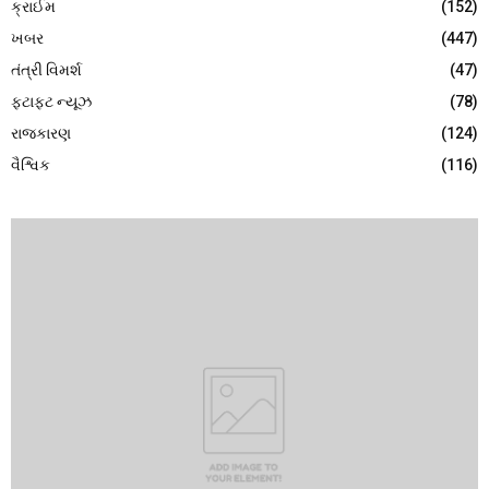
ક્રાઈમ
(152)
ખબર
(447)
તંત્રી વિમર્શ
(47)
ફટાફટ ન્યૂઝ
(78)
રાજકારણ
(124)
વૈશ્વિક
(116)