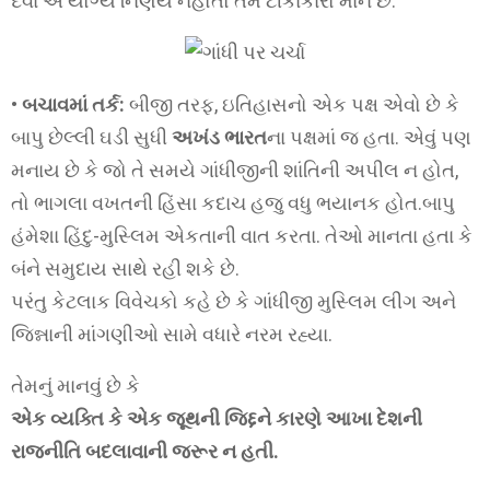
દેવા એ યોગ્ય નિર્ણય નહોતો તેમ ટીકાકારો માને છે.
•
બચાવમાં તર્ક:
બીજી તરફ, ઇતિહાસનો એક પક્ષ એવો છે કે
બાપુ છેલ્લી ઘડી સુધી
અખંડ ભારત
ના પક્ષમાં જ હતા. એવું પણ
મનાય છે કે જો તે સમયે ગાંધીજીની શાંતિની અપીલ ન હોત,
તો ભાગલા વખતની હિંસા કદાચ હજુ વધુ ભયાનક હોત.બાપુ
હંમેશા હિંદુ-મુસ્લિમ એકતાની વાત કરતા. તેઓ માનતા હતા કે
બંને સમુદાય સાથે રહી શકે છે.
પરંતુ કેટલાક વિવેચકો કહે છે કે ગાંધીજી મુસ્લિમ લીગ અને
જિન્નાની માંગણીઓ સામે વધારે નરમ રહ્યા.
તેમનું માનવું છે કે
એક વ્યક્તિ કે એક જૂથની જિદ્દને કારણે આખા દેશની
રાજનીતિ બદલાવાની જરૂર ન હતી.