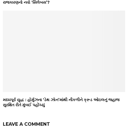
રાજકારણનો નવો ‘સિલેબસ’?
મધ્યપૂર્વ યુદ્ધ : હોર્મુઝના ‘ડેથ ઝોન’માંથી નીકળીને ક્રૂડ ઓઇલનું જહાજ
સુરક્ષિત રીતે મુંબઈ પહોંચ્યું
LEAVE A COMMENT