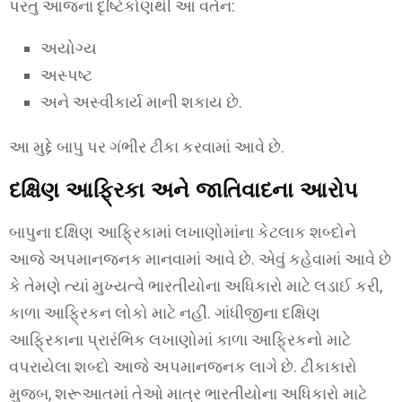
પરંતુ આજના દૃષ્ટિકોણથી આ વર્તન:
અયોગ્ય
અસ્પષ્ટ
અને અસ્વીકાર્ય માની શકાય છે.
આ મુદ્દે બાપુ પર ગંભીર ટીકા કરવામાં આવે છે.
દક્ષિણ આફ્રિકા અને જાતિવાદના આરોપ
બાપુના દક્ષિણ આફ્રિકામાં લખાણોમાંના કેટલાક શબ્દોને
આજે અપમાનજનક માનવામાં આવે છે. એવું કહેવામાં આવે છે
કે તેમણે ત્યાં મુખ્યત્વે ભારતીયોના અધિકારો માટે લડાઈ કરી,
કાળા આફ્રિકન લોકો માટે નહીં. ગાંધીજીના દક્ષિણ
આફ્રિકાના પ્રારંભિક લખાણોમાં કાળા આફ્રિકનો માટે
વપરાયેલા શબ્દો આજે અપમાનજનક લાગે છે. ટીકાકારો
મુજબ, શરૂઆતમાં તેઓ માત્ર ભારતીયોના અધિકારો માટે