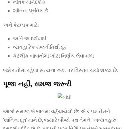
નૈતિક માર્ગદર્શક
શાંતિના પ્રતિક છે.
અને કેટલાક માટે:
અતિ આદર્શવાદી
વ્યવહારિક રાજનીતિથી દૂર
કેટલીક બાબતોમાં ખોટા નિર્ણય લેવાવાળા
બન્ને મતોમાં રહેલા સત્યના અંશ પર વિસ્તૃત ચર્ચા શક્ય છે.
પૂજા નહીં, સમજ જરૂરી
આજે સમાજ બે ભાગમાં વહેંચાયેલો છે: એક પક્ષ તેમને
‘શાંતિના દૂત’ માને છે, જ્યારે બીજો પક્ષ તેમને ‘અવ્યવહારુ
આદર્શવાદી’ ગણે છે. બાપુની પુણ્યતિથિ પર તેમને માત્ર દેવતા