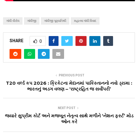
ગાંધી વીરોધ
ગાંધીજી
ગાંધીજી પૂણ્યતિથી
મહાત્મા ગાંધી વિવાદ
SHARE
0
PREVIOUS POST
T20 વર્લ્ડ કપ 2026 : ક્રિકેટના મેદાનમાં પાકિસ્તાનનો નવો ડ્રામા :
ભારતનું અડગ વલણ – ‘રાષ્ટ્રહિત જ સર્વોપરી’
NEXT POST
જ્યારે સુપ્રીમ કોર્ટ અને મજબૂત નેતૃત્વ સાથે મળીને ‘નેશન ફર્સ્ટ’ મોડ
ઓન કરે