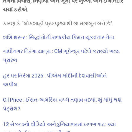
તેમના વિચારો, નિર્ણયો અને ભૂલો પર ખુલ્લી અને ઈમાનદાર
ચર્ચા કરીએ.
કારણ કે “લોકશાહી પ્રશ્ન પૂછવાથી જ મજબૂત બને છે”.
શશિ થરૂર : સિદ્ધાંતોની રાજકીય કિંમત ચૂકવનાર નેતા
ગાંધીનગર તિરંગા યાત્રા : CM ભૂપેન્દ્ર પટેલે કરાવ્યો ભવ્ય
પ્રારંભ
હર ઘર તિરંગા 2026 : પીએમ મોદીની દેશવાસીઓને
અપીલ
Oil Price : ઈરાન-અમેરિકા વચ્ચે તણાવ વધ્યો: શું મોંઘું થશે
પેટ્રોલ?
12 સેકન્ડનો વીડિયો અને દુનિયાભરમાં ખળભળાટ: ક્યાં