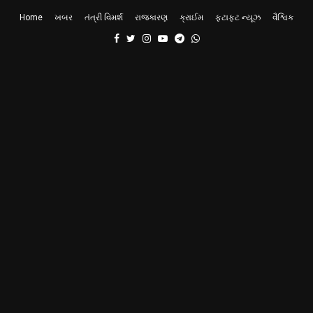
Home
ખબર
તંત્રી વિમર્શ
રાજકારણ
ક્રાઈમ
ફટાફટ ન્યૂઝ
વૈશ્વિક
Facebook
Twitter
Instagram
Youtube
Telegram
Whatsapp