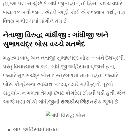
હા, આ પણ સાચું છે કે ગાંધીજી ન હોત, તો હિંસા કદાચ વધારે
ભયાનક બની જાત. એટલે અહીં કોઈ એક જવાબ નથી, પણ
વિષય ગંભીર ચર્ચા માંગીલે તેમ છે.
નેતાજી વિરુદ્ધ ગાંધીજી
: ગાંધીજી અને
સુભાષચંદ્ર બોસ વચ્ચે મતભેદ
મહાત્મા બાપુ અને નેતાજી સુભાષચંદ્ર બોસ — બંને દેશપ્રેમી,
પરંતુ વિચારધારા અલગ. ગાંધીજી અહિંસાના પૂજારી હતા,
જ્યારે સુભાષચંદ્ર બોસ શસ્ત્રબળમાં માનતા હતા. જ્યારે
બોસ કોંગ્રેસના અધ્યક્ષ બન્યા, ત્યારે ગાંધીજીનો પૂરતો
સહયોગ ન મળતા તેમણે છેવટે કોંગ્રેસ છોડવી પડી હતી, જેને
આજે ઘણા લોકો ગાંધીજીની
રાજકીય જિદ્દ
તરીકે જુએ છે
બાપુ અહિંસામાં માનતા