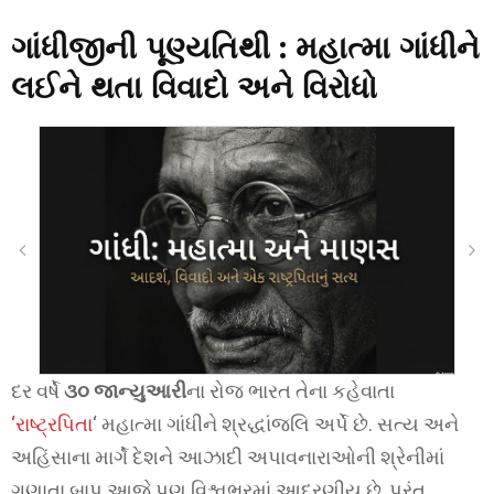
ગાંધીજીની પૂણ્યતિથી : મહાત્મા ગાંધીને
લઈને થતા વિવાદો અને વિરોધો
દર વર્ષે
૩૦ જાન્યુઆરી
ના રોજ ભારત તેના કહેવાતા
‘રાષ્ટ્રપિતા
‘ મહાત્મા ગાંધીને શ્રદ્ધાંજલિ અર્પે છે. સત્ય અને
અહિંસાના માર્ગે દેશને આઝાદી અપાવનારાઓની શ્રેનીમાં
ગણાતા બાપુ આજે પણ વિશ્વભરમાં આદરણીય છે, પરંતુ