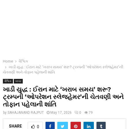
Home
વૈશ્વિક
ખાડી યુદ્ધ : ઈરાન માટે ‘ખરાબ સમય’ શરૂ? ટ્રમ્પની ‘ઓપરેશન સ્લેજહેમર’ની
ચેતવણી અને તોફાન પહેલાની શાંતિ
વૈશ્વિક
ખબર
ખાડી યુદ્ધ : ઈરાન માટે ‘ખરાબ સમય’ શરૂ?
ટ્રમ્પની ‘ઓપરેશન સ્લેજહેમર’ની ચેતવણી અને
તોફાન પહેલાની શાંતિ
by
SAHAJANAND RAJPUT
May 17, 2026
0
79
SHARE
0