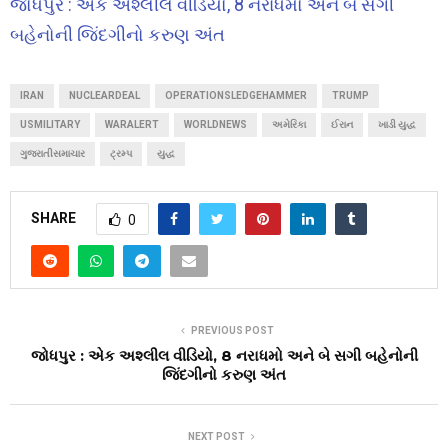
જોધપુર : એક અશ્લીલ વીડિયો, 8 નરાધમો અને બે સગી
બહેનોની જિંદગીનો કરુણ અંત
IRAN
NUCLEARDEAL
OPERATIONSLEDGEHAMMER
TRUMP
USMILITARY
WARALERT
WORLDNEWS
અમેરિકા
ઈરાન
ખાડી યુદ્ધ
ગુજરાતીસમાચાર
ટ્રમ્પ
યુદ્ધ
SHARE
0
PREVIOUS POST
જોધપુર : એક અશ્લીલ વીડિયો, 8 નરાધમો અને બે સગી બહેનોની
જિંદગીનો કરુણ અંત
NEXT POST