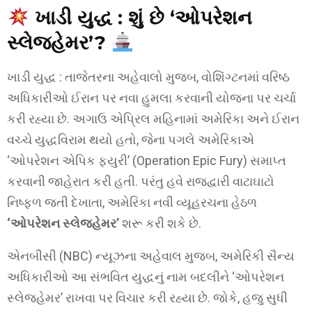
ખાડી યુદ્ધ :
શું છે ‘ઓપરેશન
સ્લેજહેમર’?
ખાડી યુદ્ધ : તાજેતરના અહેવાલો મુજબ, વોશિંગ્ટનમાં વરિષ્ઠ
અધિકારીઓ ઈરાન પર નવા હુમલા કરવાની યોજના પર ચર્ચા
કરી રહ્યા છે. અગાઉ એપ્રિલ મહિનામાં અમેરિકા અને ઈરાન
વચ્ચે યુદ્ધવિરામ થયો હતો, જેના પગલે અમેરિકાએ
‘ઓપરેશન એપિક ફ્યુરી’ (Operation Epic Fury) સમાપ્ત
કરવાની જાહેરાત કરી હતી. પરંતુ હવે રાજદ્વારી વાટાઘાટો
નિષ્ફળ જતી દેખાતા, અમેરિકા નવી વ્યૂહરચના હેઠળ
‘ઓપરેશન સ્લેજહેમર’
શરૂ કરી શકે છે.
એનબીસી (NBC) ન્યૂઝના અહેવાલ મુજબ, અમેરિકી સૈન્ય
અધિકારીઓ આ સંભવિત યુદ્ધનું નામ બદલીને ‘ઓપરેશન
સ્લેજહેમર’ રાખવા પર વિચાર કરી રહ્યા છે. જોકે, હજુ સુધી