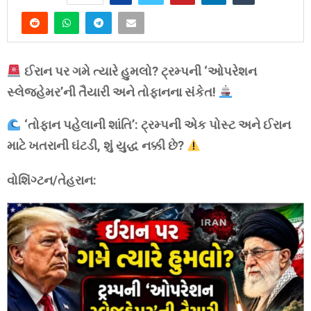
ઈરાન પર ગમે ત્યારે હુમલો? ટ્રમ્પની ‘ઓપરેશન
સ્લેજહેમર’ની તૈયારી અને તોફાનના સંકેત!
‘તોફાન પહેલાની શાંતિ’: ટ્રમ્પની એક પોસ્ટ અને ઈરાન
માટે ખતરાની ઘંટડી, શું યુદ્ધ નક્કી છે?
વોશિંગ્ટન/તેહરાન: