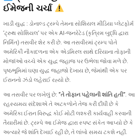
ઈમેજની ચર્ચા
ખાડી યુદ્ધ : ડોનાલ્ડ ટ્રમ્પે તેમના સોશિયલ મીડિયા પ્લેટફોર્મ
‘ટ્રુથ સોશિયલ’ પર એક AI-જનરેટેડ (કૃત્રિમ બુદ્ધિ દ્વારા
નિર્મિત) તસવીર શેર કરી છે. આ તસવીરમાં ટ્રમ્પ પોતે
અમેરિકી નૌકાદળના એક એડમિરલ સાથે દરિયાના તોફાની
મોજાંઓ વચ્ચે એક યુદ્ધ જહાજ પર ઉભેલા જોવા મળે છે.
પૃષ્ઠભૂમિમાં ઘણા યુદ્ધ જહાજો દેખાય છે, જેમાંથી એક પર
ઈરાનનો ઝંડો લહેરાઈ રહ્યો છે.
આ તસવીર પર લખેલું છે:
“તે તોફાન પહેલાની શાંતિ હતી”
. આ
રહસ્યમય સંદેશાએ તે અટકળોને તેજ કરી દીધી છે કે
અમેરિકા ઈરાન વિરુદ્ધ કોઈ મોટી લશ્કરી કાર્યવાહી કરવાની
તૈયારીમાં છે. ટ્રમ્પે આ ઈમેજ દ્વારા સ્પષ્ટ સંકેત આપ્યો છે કે
અત્યારે જે શાંતિ દેખાઈ રહી છે, તે લાંબો સમય ટકશે નહીં.