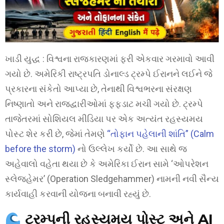
ખાડી યુદ્ધ : વિશ્વના રાજકારણમાં ફરી એકવાર ગરમાવો આવી
ગયો છે. અમેરિકી રાષ્ટ્રપતિ ડોનાલ્ડ ટ્રમ્પે ઈરાનને લઈને જે
પ્રકારના સંકેતો આપ્યા છે, તેનાથી વિશ્વભરના સંરક્ષણ
નિષ્ણાતો અને રાજદ્વારીઓમાં ફફડાટ મચી ગયો છે. ટ્રમ્પે
તાજેતરમાં સોશિયલ મીડિયા પર એક અત્યંત રહસ્યમય
પોસ્ટ શેર કરી છે, જેમાં તેમણે
“તોફાન પહેલાની શાંતિ” (Calm
before the storm)
નો ઉલ્લેખ કર્યો છે. આ સાથે જ
અહેવાલો વહેતા થયા છે કે અમેરિકા ઈરાન સામે ‘ઓપરેશન
સ્લેજહેમર’ (Operation Sledgehammer) નામની નવી સૈન્ય
કાર્યવાહી કરવાની યોજના બનાવી રહ્યું છે.
ટ્રમ્પની રહસ્યમય પોસ્ટ અને AI