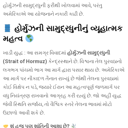
હોર્મુઝની સામુદ્રધુની ફરીથી ખોલવામાં આવે, પરંતુ
અમેરિકાએ આ યોજનાને નકારી કાઢી છે.
હોર્મુઝની સામુદ્રધુનીનું વ્યૂહાત્મક
મહત્વ
ખાડી યુદ્ધ : આ સમગ્ર વિવાદમાં
હોર્મુઝની સામુદ્રધુની
(Strait of Hormuz)
કેન્દ્રસ્થાને છે. વિશ્વના તેલ પુરવઠાનો
લગભગ પાંચમો ભાગ આ માર્ગ દ્વારા પસાર થાય છે. અમેરિકાએ
આ માર્ગ પર નૌકાદળ તૈનાત રાખ્યું છે જેથી તેલના પુરવઠામાં
કોઈ વિક્ષેપ ન પડે, જ્યારે ઈરાન આ મહત્વપૂર્ણ જળમાર્ગ પર
વધુ નિયંત્રણ રાખવાનો આગ્રહ કરી રહ્યું છે. જો અહીં યુદ્ધ
જેવી સ્થિતિ સર્જાય, તો વૈશ્વિક સ્તરે તેલના ભાવમાં મોટો
ઉછાળો આવી શકે છે.
શું હજુ પણ શાંતિની આશા છે?