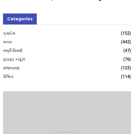
Categories
ક્રાઈમ
(152)
ખબર
(442)
તંત્રી વિમર્શ
(47)
ફટાફટ ન્યૂઝ
(76)
રાજકારણ
(123)
વૈશ્વિક
(114)