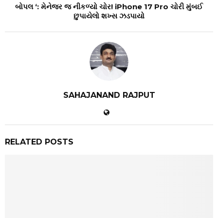
બોપલ ‘: મેનેજર જ નીકળ્યો ચોર! iPhone 17 Pro ચોરી મુંબઈ
છુપાયેલો શખ્સ ઝડપાયો
SAHAJANAND RAJPUT
RELATED POSTS