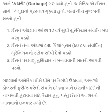
અને
“કચરો” (Garbage)
ગણાવ્યો હતો. અમેરિકાએ ઈરાન
સામે 14 મુદ્દાનો પ્રસ્તાવ મૂક્યો હતો, જેમાં નીચે મુજબની
શરતો હતી:
ઈરાને ઓછામાં ઓછા 12 વર્ષ સુધી યુરેનિયમ સંવર્ધન બંધ
કરવું પડશે.
ઈરાને તેના અંદાજે 440 કિલોગ્રામ (60 ટકા સંવર્ધિત)
યુરેનિયમનો સ્ટોક સોંપી દેવો પડશે.
ઈરાને પરમાણુ હથિયાર ન બનાવવાની ખાતરી આપવી
પડશે.
બદલામાં અમેરિકા ધીમે ધીમે પ્રતિબંધો ઉઠાવવા, અબજો
ડોલરની ફ્રીઝ કરેલી સંપત્તિ છોડવા અને ઈરાની બંદરોની
નાકાબંધી હટાવવા માટે તૈયાર હતું. પરંતુ ઈરાને આ શરતો
માનવાનો ઇનકાર કર્યો છે.