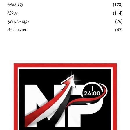
રાજકારણ
(123)
વૈશ્વિક
(114)
ફટાફટ ન્યૂઝ
(76)
તંત્રી વિમર્શ
(47)