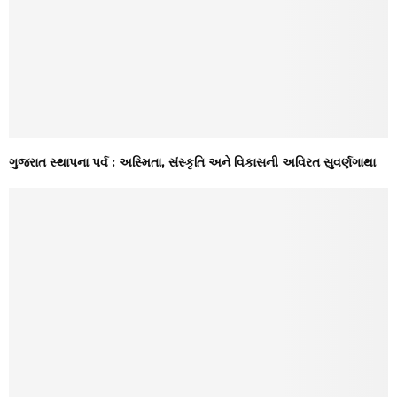
ગુજરાત સ્થાપના પર્વ : અસ્મિતા, સંસ્કૃતિ અને વિકાસની અવિરત સુવર્ણગાથા