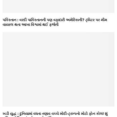
પકિસ્તાન : વરદી પાકિસ્તાનની પણ વફાદારી અમેરિકાની? ટ્વિટર પર મીમ
વાયરલ થતા આખા વિશ્વમાં થઈ ફજેતી
ખડી યુદ્ધ : દુનિયામાં વધતા તણાવ વચ્ચે મોદી-ટ્રમ્પનો મોટો ફોન કોલ! શું