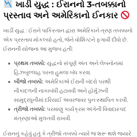
ખાડી યુદ્ધ :
ઈરાનનો 3-તબક્કાનો
પ્રસ્તાવ અને અમેરિકાનો ઈનકાર
ખાડી યુદ્ધ : ઈરાને પાકિસ્તાન દ્વારા અમેરિકાને ત્રણ તબક્કાનો
એક પ્રસ્તાવ મોકલ્યો હતો, જેને વોશિંગ્ટને ફગાવી દીધો છે.
ઈરાનની યોજના આ મુજબ હતી:
પ્રથમ તબક્કો:
યુદ્ધનો સંપૂર્ણ અંત અને લેબનોનમાં
હિઝબુલ્લાહ પરના હુમલા બંધ કરવા.
બીજો તબક્કો:
અમેરિકાએ ઈરાની બંદરો પરથી
નૌકાદળની નાકાબંધી હટાવવી અને હોર્મુઝની
સામુદ્રધુનીમાં દરિયાઈ અવરજવર પુનઃસ્થાપિત કરવી.
ત્રીજો તબક્કો:
પરમાણુ કાર્યક્રમ અંગેની વિવાદાસ્પદ
મંત્રણાઓ મુલતવી રાખવી.
ઈરાનનું કહેવું હતું કે ત્રીજો તબક્કો ત્યારે જ શરૂ થશે જ્યારે