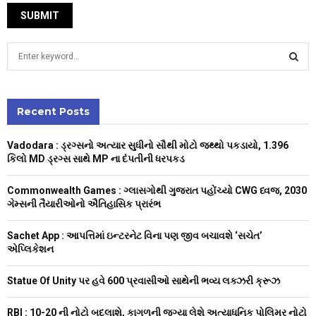
S
e
a
S
r
c
Recent Posts
E
h
f
A
Vadodara : ડ્રગ્સનો અત્યાર સુધીનો સૌથી મોટો જથ્થો પકડાયો, 1.396
o
કિલો MD ડ્રગ્સ સાથે MP ના દંપતીની ધરપકડ
r
R
:
Commonwealth Games : ગ્લાસગોથી ગુજરાત પહોંચ્યો CWG ધ્વજ, 2030
C
ગેમ્સની તૈયારીઓનો ઐતિહાસિક પ્રારંભ
H
Sachet App : આપત્તિમાં ઇન્ટરનેટ વિના પણ જીવ બચાવશે ‘સચેત’
એપ્લિકેશન
Statue Of Unity પર હવે 600 પ્રવાસીઓ સાથેની ભવ્ય લક્ઝરી ક્રૂઝ
RBI : ₹10-20 ની નોટો બદલાશે, કાગળની જગ્યા લેશે અત્યાધુનિક પોલિમર નોટો