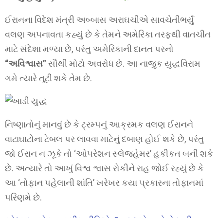
ઈરાનના વિદેશ મંત્રી અબ્બાસ અરાઘચીએ સાવચેતીભર્યું
વલણ અપનાવતા કહ્યું છે કે તેમને અમેરિકા તરફથી વાતચીત
માટે સંદેશા મળ્યા છે, પરંતુ અમેરિકાની દાનત પરનો
“અવિશ્વાસ”
સૌથી મોટો અવરોધ છે. આ નાજુક યુદ્ધવિરામ
ગમે ત્યારે તૂટી શકે તેમ છે.
નિષ્ણાતોનું માનવું છે કે ટ્રમ્પનું આક્રમક વલણ ઈરાનને
વાટાઘાટોના ટેબલ પર લાવવા માટેનું દબાણ હોઈ શકે છે, પરંતુ
જો ઈરાન ન ઝૂકે તો ‘ઓપરેશન સ્લેજહેમર’ હકીકત બની શકે
છે. અત્યારે તો આખું વિશ્વ શ્વાસ રોકીને રાહ જોઈ રહ્યું છે કે
આ ‘તોફાન પહેલાની શાંતિ’ ખરેખર કયા પ્રકારના તોફાનમાં
પરિણમે છે.