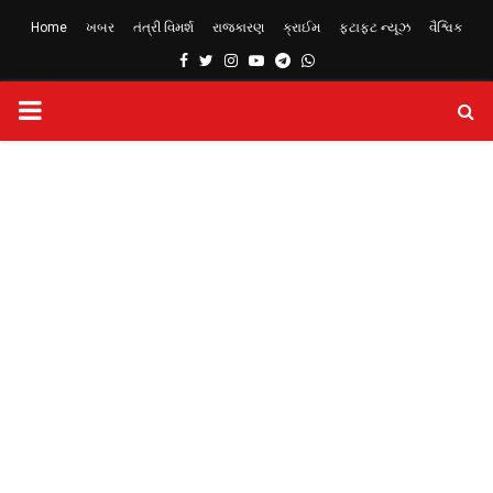
Home
ખબર
તંત્રી વિમર્શ
રાજકારણ
ક્રાઈમ
ફટાફટ ન્યૂઝ
વૈશ્વિક
Facebook
Twitter
Instagram
Youtube
Telegram
Whatsapp
PRIMARY
MENU