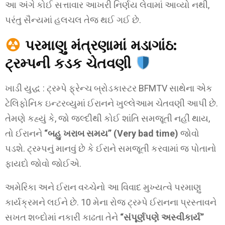
આ અંગે કોઈ સત્તાવાર આખરી નિર્ણય લેવામાં આવ્યો નથી,
પરંતુ સૈન્યમાં હલચલ તેજ થઈ ગઈ છે.
પરમાણુ મંત્રણામાં મડાગાંઠ:
ટ્રમ્પની કડક ચેતવણી
ખાડી યુદ્ધ : ટ્રમ્પે ફ્રેન્ચ બ્રોડકાસ્ટર BFMTV સાથેના એક
ટેલિફોનિક ઇન્ટરવ્યુમાં ઈરાનને ખુલ્લેઆમ ચેતવણી આપી છે.
તેમણે કહ્યું કે, જો જલ્દીથી કોઈ શાંતિ સમજૂતી નહીં થાય,
તો ઈરાનને
“બહુ ખરાબ સમય” (Very bad time)
જોવો
પડશે. ટ્રમ્પનું માનવું છે કે ઈરાને સમજૂતી કરવામાં જ પોતાનો
ફાયદો જોવો જોઈએ.
અમેરિકા અને ઈરાન વચ્ચેનો આ વિવાદ મુખ્યત્વે પરમાણુ
કાર્યક્રમને લઈને છે. 10 મેના રોજ ટ્રમ્પે ઈરાનના પ્રસ્તાવને
સખત શબ્દોમાં નકારી કાઢતા તેને
“સંપૂર્ણપણે અસ્વીકાર્ય”