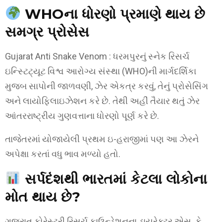
WHOના ધોરણો પ્રમાણે થાય છે
સમગ્ર પ્રોસેસ
Gujarat Anti Snake Venom : ધરમપુરનું સ્નેક રિસર્ચ
ઇન્સ્ટિટ્યૂટ વિશ્વ આરોગ્ય સંસ્થા (WHO)ની માર્ગદર્શિકા
મુજબ સાપોની જાળવણી, ઝેર એકત્ર કરવું, તેનું પ્રોસેસિંગ
અને લાયોફિલાઇઝેશન કરે છે. તેથી અહીં તૈયાર થતું ઝેર
આંતરરાષ્ટ્રીય ગુણવત્તાના ધોરણો પૂર્ણ કરે છે.
તાજેતરમાં યોજાયેલી પ્રથમ ઇ-હરાજીમાં પણ આ ઝેરને
અપેક્ષા કરતાં વધુ ભાવ મળ્યો હતો.
સર્પદંશથી ભારતમાં કેટલા લોકોના
મોત થાય છે?
ગુજરાત ફોરેસ્ટ્રી રિસર્ચ ફાઉન્ડેશનના ડાયરેક્ટર એસ. કે.