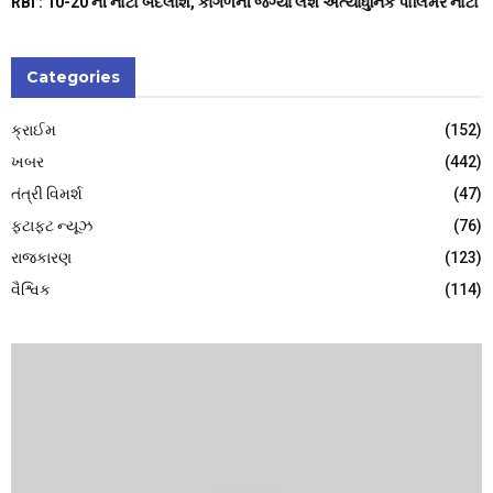
RBI : ₹10-20 ની નોટો બદલાશે, કાગળની જગ્યા લેશે અત્યાધુનિક પોલિમર નોટો
Categories
ક્રાઈમ
(152)
ખબર
(442)
તંત્રી વિમર્શ
(47)
ફટાફટ ન્યૂઝ
(76)
રાજકારણ
(123)
વૈશ્વિક
(114)