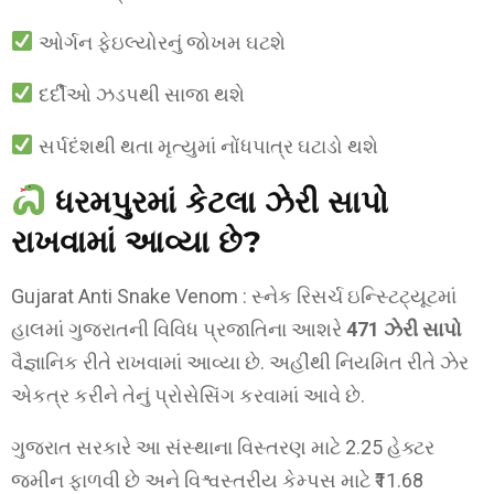
ઓર્ગન ફેઇલ્યોરનું જોખમ ઘટશે
દર્દીઓ ઝડપથી સાજા થશે
સર્પદંશથી થતા મૃત્યુમાં નોંધપાત્ર ઘટાડો થશે
ધરમપુરમાં કેટલા ઝેરી સાપો
રાખવામાં આવ્યા છે?
Gujarat Anti Snake Venom : સ્નેક રિસર્ચ ઇન્સ્ટિટ્યૂટમાં
હાલમાં ગુજરાતની વિવિધ પ્રજાતિના આશરે
471 ઝેરી સાપો
વૈજ્ઞાનિક રીતે રાખવામાં આવ્યા છે. અહીંથી નિયમિત રીતે ઝેર
એકત્ર કરીને તેનું પ્રોસેસિંગ કરવામાં આવે છે.
ગુજરાત સરકારે આ સંસ્થાના વિસ્તરણ માટે 2.25 હેક્ટર
જમીન ફાળવી છે અને વિશ્વસ્તરીય કેમ્પસ માટે ₹11.68