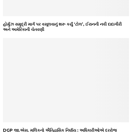
હોર્મુઝ સમુદ્રી માર્ગ પર વસૂલવાનું શરૂ કર્યું ‘ટોલ’, ઈરાનની નવી દાદાગીરી
અને અમેરિકાની ચેતવણી
DGP જી.એસ. મલિકનો ઐતિહાસિક નિર્ણય : અધિકારીઓએ દરરોજ