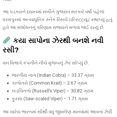
આ પડકારને ધ્યાનમાં રાખીને ગુજરાત સરકારે વર્ષો પહેલાં
ધરમપુરમાં અત્યાધુનિક સ્નેક રિસર્ચ ઇન્સ્ટિટ્યૂટ સ્થાપ્યું હતું.
હવે આ સંશોધનનું પરિણામ રાજ્યને મળવા જઈ રહ્યું છે.
કયા સાપોના ઝેરથી બનશે નવી
રસી?
વન વિભાગે કંપનીને નીચે મુજબનું ઝેર સોંપ્યું છે.
ભારતીય નાગ (Indian Cobra) – 33.37 ગ્રામ
કાળોતરો (Common Krait) – 2.67 ગ્રામ
ખડચિતળો (Russell’s Viper) – 30.82 ગ્રામ
ફુરસા (Saw-scaled Viper) – 1.71 ગ્રામ
આ ચારેય ભારતમાં સૌથી વધુ જીવલેણ માનવામાં આવતા ઝેરી