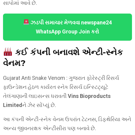
સાપોમાં આવે છે.
ઝડપી સમાચાર મેળવવા newspane24
WhatsApp Group Join કરો
કઈ કંપની બનાવશે એન્ટી-સ્નેક
વેનમ?
Gujarat Anti Snake Venom : ગુજરાત ફોરેસ્ટ્રી રિસર્ચ
ફાઉન્ડેશન હેઠળ કાર્યરત સ્નેક રિસર્ચ ઇન્સ્ટિટ્યૂટે
તેલંગાણાની લાઇસન્સ ધરાવતી
Vins Bioproducts
Limited
ને ઝેર સોંપ્યું છે.
આ કંપની એન્ટી-સ્નેક વેનમ ઉપરાંત ટેટનસ, ડિફ્થેરિયા અને
અન્ય જીવનરક્ષક એન્ટીસીરા પણ બનાવે છે.