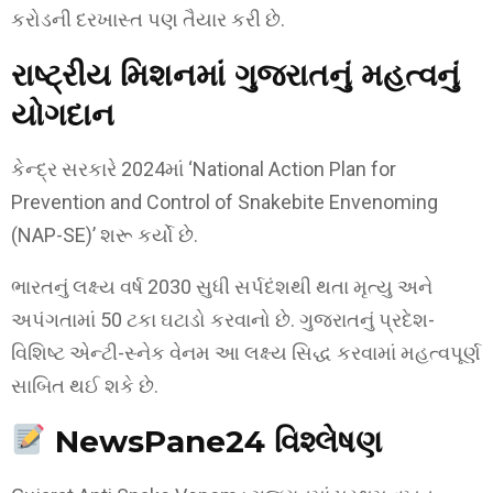
કરોડની દરખાસ્ત પણ તૈયાર કરી છે.
રાષ્ટ્રીય મિશનમાં ગુજરાતનું મહત્વનું
યોગદાન
કેન્દ્ર સરકારે 2024માં ‘National Action Plan for
Prevention and Control of Snakebite Envenoming
(NAP-SE)’ શરૂ કર્યો છે.
ભારતનું લક્ષ્ય વર્ષ 2030 સુધી સર્પદંશથી થતા મૃત્યુ અને
અપંગતામાં 50 ટકા ઘટાડો કરવાનો છે. ગુજરાતનું પ્રદેશ-
વિશિષ્ટ એન્ટી-સ્નેક વેનમ આ લક્ષ્ય સિદ્ધ કરવામાં મહત્વપૂર્ણ
સાબિત થઈ શકે છે.
NewsPane24 વિશ્લેષણ