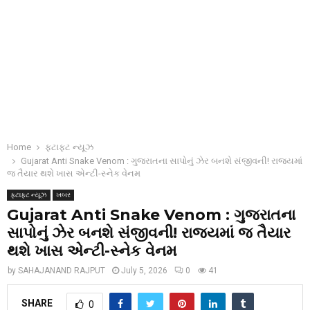
Home
ફટાફટ ન્યૂઝ
Gujarat Anti Snake Venom : ગુજરાતના સાપોનું ઝેર બનશે સંજીવની! રાજ્યમાં
જ તૈયાર થશે ખાસ એન્ટી-સ્નેક વેનમ
ફટાફટ ન્યૂઝ
ખબર
Gujarat Anti Snake Venom : ગુજરાતના
સાપોનું ઝેર બનશે સંજીવની! રાજ્યમાં જ તૈયાર
થશે ખાસ એન્ટી-સ્નેક વેનમ
by
SAHAJANAND RAJPUT
July 5, 2026
0
41
SHARE
0