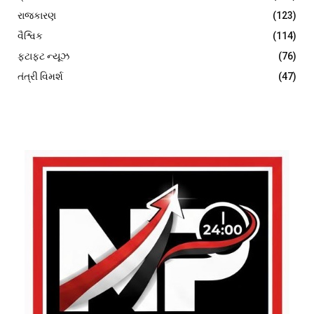
રાજકારણ
(123)
વૈશ્વિક
(114)
ફટાફટ ન્યૂઝ
(76)
તંત્રી વિમર્શ
(47)