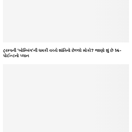
ટ્રમ્પની ‘બોમ્બિંગ’ની ધમકી વચ્ચે શાંતિનો છેલ્લો મોકો? જાણો શું છે 14-
પોઈન્ટનો પ્લાન