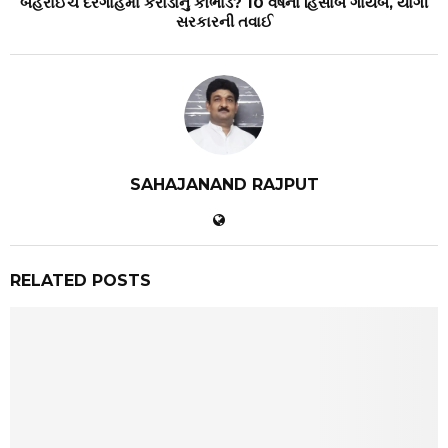
બહરાઈચ દરગાહમાં કરોડોનું કૌભાંડ? 10 વર્ષનો હિસાબ ગાયબ, યોગી
સરકારની તવાઈ
SAHAJANAND RAJPUT
RELATED POSTS