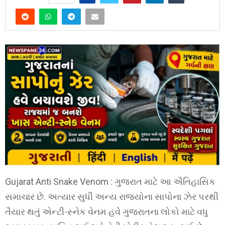
Gujarat Anti Snake Venom : ગુજરાત માટે આ ઐતિહાસિક
સમાચાર છે. અત્યાર સુધી અન્ય રાજ્યોના સાપોના ઝેર પરથી
તૈયાર થતું એન્ટી-સ્નેક વેનમ હવે ગુજરાતના લોકો માટે વધુ