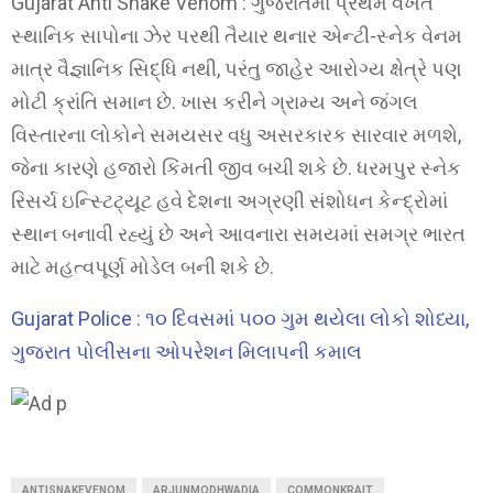
Gujarat Anti Snake Venom : ગુજરાતમાં પ્રથમ વખત
સ્થાનિક સાપોના ઝેર પરથી તૈયાર થનાર એન્ટી-સ્નેક વેનમ
માત્ર વૈજ્ઞાનિક સિદ્ધિ નથી, પરંતુ જાહેર આરોગ્ય ક્ષેત્રે પણ
મોટી ક્રાંતિ સમાન છે. ખાસ કરીને ગ્રામ્ય અને જંગલ
વિસ્તારના લોકોને સમયસર વધુ અસરકારક સારવાર મળશે,
જેના કારણે હજારો કિંમતી જીવ બચી શકે છે. ધરમપુર સ્નેક
રિસર્ચ ઇન્સ્ટિટ્યૂટ હવે દેશના અગ્રણી સંશોધન કેન્દ્રોમાં
સ્થાન બનાવી રહ્યું છે અને આવનારા સમયમાં સમગ્ર ભારત
માટે મહત્વપૂર્ણ મોડેલ બની શકે છે.
Gujarat Police : ૧૦ દિવસમાં ૫૦૦ ગુમ થયેલા લોકો શોધ્યા,
ગુજરાત પોલીસના ઓપરેશન મિલાપની કમાલ
ANTISNAKEVENOM
ARJUNMODHWADIA
COMMONKRAIT