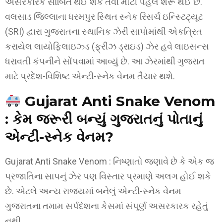
અસરકારક સાબિત થઈ શકે તેવી મોટી પહેલ શરૂ થઈ છે.
વલસાડ જિલ્લાના ધરમપુર સ્થિત સ્નેક રિસર્ચ ઇન્સ્ટિટ્યૂટ
(SRI) દ્વારા ગુજરાતના સ્થાનિક ઝેરી સાપોમાંથી એકત્રિત
કરાયેલ લાયોફિલાઇઝ્ડ (ફ્રીઝ ડ્રાઇડ) ઝેર હવે લાઇસન્સ
ધરાવતી કંપનીને સોંપવામાં આવ્યું છે. આ ઝેરમાંથી ગુજરાત
માટે પ્રદેશ-વિશિષ્ટ એન્ટી-સ્નેક વેનમ તૈયાર થશે.
Gujarat Anti Snake Venom
: કેમ જરૂરી બન્યું ગુજરાતનું પોતાનું
એન્ટી-સ્નેક વેનમ?
Gujarat Anti Snake Venom : નિષ્ણાતો જણાવે છે કે એક જ
પ્રજાતિના સાપનું ઝેર પણ વિસ્તાર પ્રમાણે અલગ હોઈ શકે
છે. એટલે અન્ય રાજ્યમાં બનેલું એન્ટી-સ્નેક વેનમ
ગુજરાતના તમામ સર્પદંશના કેસમાં સંપૂર્ણ અસરકારક રહેતું
નથી.