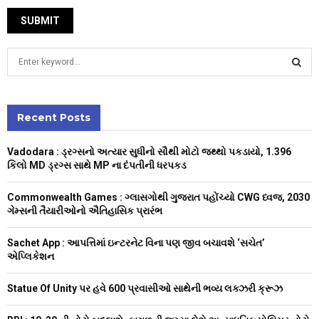
S
e
a
S
r
c
Recent Posts
E
h
f
A
Vadodara : ડ્રગ્સનો અત્યાર સુધીનો સૌથી મોટો જથ્થો પકડાયો, 1.396
o
કિલો MD ડ્રગ્સ સાથે MP ના દંપતીની ધરપકડ
r
R
:
Commonwealth Games : ગ્લાસગોથી ગુજરાત પહોંચ્યો CWG ધ્વજ, 2030
C
ગેમ્સની તૈયારીઓનો ઐતિહાસિક પ્રારંભ
H
Sachet App : આપત્તિમાં ઇન્ટરનેટ વિના પણ જીવ બચાવશે ‘સચેત’
એપ્લિકેશન
Statue Of Unity પર હવે 600 પ્રવાસીઓ સાથેની ભવ્ય લક્ઝરી ક્રૂઝ