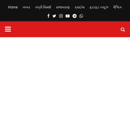
Home
ખબર
તંત્રી વિમર્શ
રાજકારણ
ક્રાઈમ
ફટાફટ ન્યૂઝ
વૈશ્વિક
Facebook
Twitter
Instagram
Youtube
Telegram
Whatsapp
PRIMARY
MENU