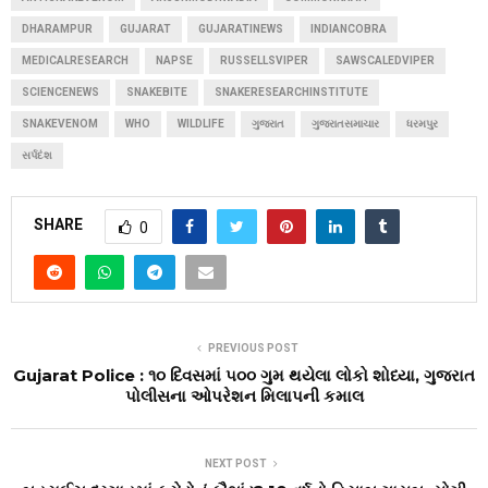
DHARAMPUR
GUJARAT
GUJARATINEWS
INDIANCOBRA
MEDICALRESEARCH
NAPSE
RUSSELLSVIPER
SAWSCALEDVIPER
SCIENCENEWS
SNAKEBITE
SNAKERESEARCHINSTITUTE
SNAKEVENOM
WHO
WILDLIFE
ગુજરાત
ગુજરાતસમાચાર
ધરમપુર
સર્પદંશ
SHARE
0
PREVIOUS POST
Gujarat Police : ૧૦ દિવસમાં ૫૦૦ ગુમ થયેલા લોકો શોધ્યા, ગુજરાત
પોલીસના ઓપરેશન મિલાપની કમાલ
NEXT POST