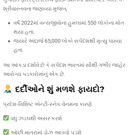
શ્રીવાસ્તવના જણાવ્યા મુજબ,
વર્ષ 2022માં વન્યજીવોના હુમલામાં 550 લોકોના મોત
થયા હતા.
જ્યારે અંદાજે 65,000 લોકો સર્પદંશથી મૃત્યુ પામ્યા
હતા.
આ આંકડા દર્શાવે છે કે સર્પદંશ ભારતમાં સૌથી ગંભીર જાહેર
આરોગ્ય પડકારોમાંનું એક છે.
દર્દીઓને શું મળશે ફાયદો?
પ્રદેશ-વિશિષ્ટ એન્ટી-સ્નેક વેનમના કારણે
વધુ ઝડપથી અસર કરશે
ઓછી માત્રામાં ડોઝ આપવો પડશે