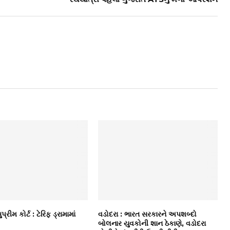
પ્રીમ કોર્ટ : ટેરિફ ડ્રામામાં
વડોદરા : ભારત સરકારને અપશબ્દો
બોલનાર યુવકોની શાન ઠેકાણે, વડોદરા