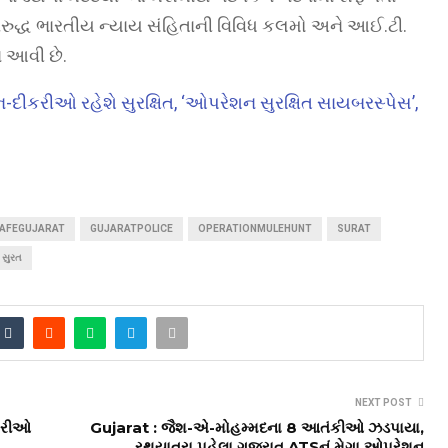
રુદ્ધ ભારતીય ન્યાય સંહિતાની વિવિધ કલમો અને આઈ.ટી.
ં આવી છે.
ેન-દીકરીઓ રહેશે સુરક્ષિત, ‘ઓપરેશન સુરક્ષિત સાયબરસ્પેસ’,
AFEGUJARAT
GUJARATPOLICE
OPERATIONMULEHUNT
SURAT
સુરત
NEXT POST
ીકરીઓ
Gujarat : જૈશ-એ-મોહમ્મદના 8 આતંકીઓ ઝડપાયા,
રથયાત્રા પહેલા ગુજરાત ATSનું મેગા ઓપરેશન