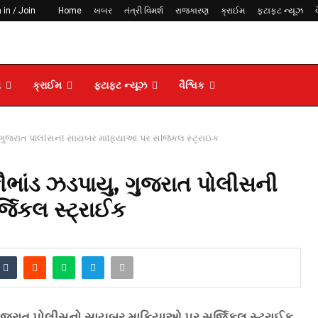
 in / Join
Home
ખબર
તંત્રી વિમર્શ
રાજકારણ
ક્રાઈમ
ફટાફટ ન્યૂઝ
ણ
ક્રાઈમ
ફટાફટ ન્યૂઝ
વૈશ્વિક
ાયુ, ગુજરાત પોલીસની સાયબર માફિયાઓ પર સર્જિકલ સ્ટ્રાઈક
કૌભાંડ ઝડપાયુ, ગુજરાત પોલીસની
િકલ સ્ટ્રાઈક
 ગુજરાત પોલીસનો સાયબર માફિયાઓ પર સર્જિકલ સ્ટ્રાઈક,