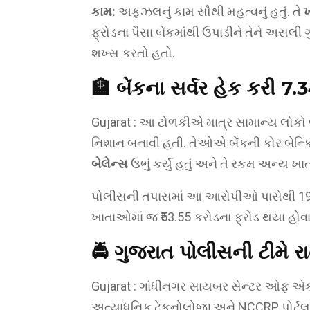
કામ:
અફઝલનું કામ સૌથી મહત્વનું હતું. તે
ખ
ફ્રોડના પૈસા બેંકમાંથી ઉપાડીને તેને અસલી 
શખ્સ કરતો હતો.
🏦
બેંકના સર્વર હેક કરી ₹7.3
Gujarat : આ ટોળકીએ માત્ર સામાન્ય લોકો 
નિશાન બનાવી હતી. તેઓએ બેંકની કોર બેન્કિં
બેલેન્સ
ઉભું કર્યું હતું અને તે રકમ અન્ય ખાત
પોલીસની તપાસમાં આ આરોપીઓ પાસેથી 197 જ
ખાતાઓમાં જ ₹53.55 કરોડના ફ્રોડ થયા હોવાનું 
🚔
ગુજરાત પોલીસની ટીમે ર
Gujarat : ગાંધીનગર સાયબર સેન્ટર ઓફ એ
અત્યાધુનિક ટેકનોલોજી અને NCCRP પોર્ટલન