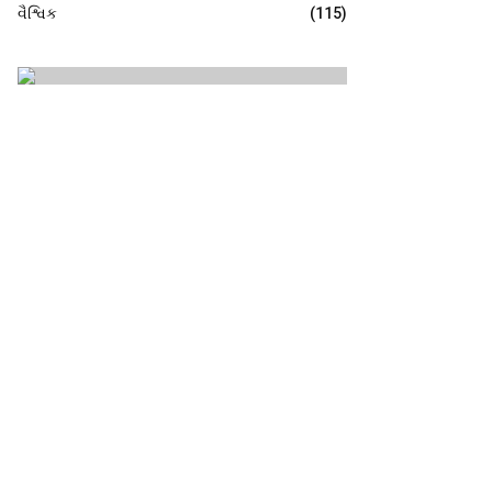
વૈશ્વિક
(115)