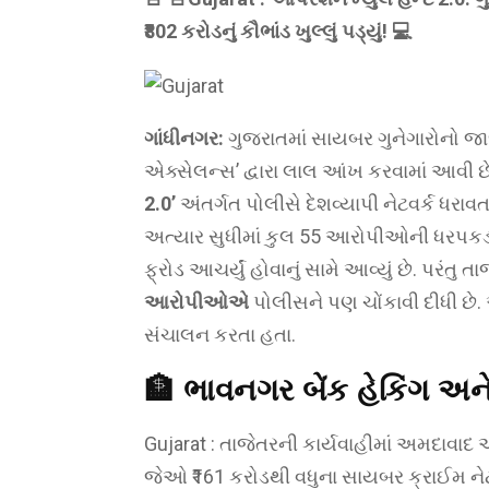
₹802 કરોડનું કૌભાંડ ખુલ્લું પડ્યું! 💻
ગાંધીનગર:
ગુજરાતમાં સાયબર ગુનેગારોનો જા
એક્સેલન્સ’ દ્વારા લાલ આંખ કરવામાં આવી છ
2.0’
અંતર્ગત પોલીસે દેશવ્યાપી નેટવર્ક ધર
અત્યાર સુધીમાં કુલ 55 આરોપીઓની ધરપકડ 
ફ્રોડ આચર્યું હોવાનું સામે આવ્યું છે. પરં
આરોપીઓએ
પોલીસને પણ ચોંકાવી દીધી છે.
સંચાલન કરતા હતા.
🏦
ભાવનગર બેંક હેકિંગ અને ₹
Gujarat : તાજેતરની કાર્યવાહીમાં અમદાવાદ
જેઓ ₹161 કરોડથી વધુના સાયબર ક્રાઈમ નેટ