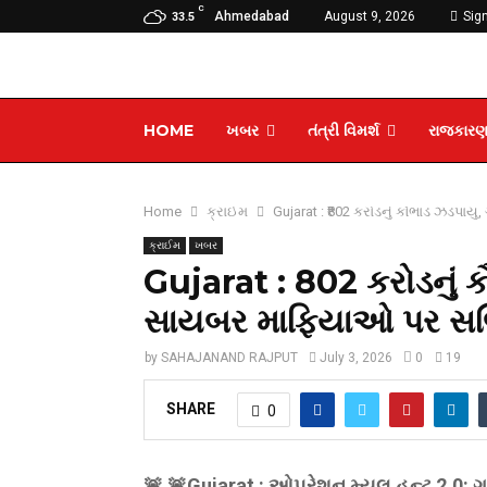
C
Ahmedabad
August 9, 2026
Sign
33.5
HOME
ખબર
તંત્રી વિમર્શ
રાજકાર
Home
ક્રાઈમ
Gujarat : ₹802 કરોડનું કૌભાંડ ઝડપ
ક્રાઈમ
ખબર
Gujarat : ₹802 કરોડનું 
સાયબર માફિયાઓ પર સર્જ
by
SAHAJANAND RAJPUT
July 3, 2026
0
19
SHARE
0
🚨 🚨Gujarat : ઓપરેશન મ્યુલ હન્ટ 2.0: