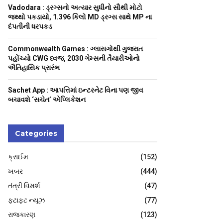
H
Vadodara : ડ્રગ્સનો અત્યાર સુધીનો સૌથી મોટો
જથ્થો પકડાયો, 1.396 કિલો MD ડ્રગ્સ સાથે MP ના
દંપતીની ધરપકડ
Commonwealth Games : ગ્લાસગોથી ગુજરાત
પહોંચ્યો CWG ધ્વજ, 2030 ગેમ્સની તૈયારીઓનો
ઐતિહાસિક પ્રારંભ
Sachet App : આપત્તિમાં ઇન્ટરનેટ વિના પણ જીવ
બચાવશે ‘સચેત’ એપ્લિકેશન
Categories
ક્રાઈમ
(152)
ખબર
(444)
તંત્રી વિમર્શ
(47)
ફટાફટ ન્યૂઝ
(77)
રાજકારણ
(123)