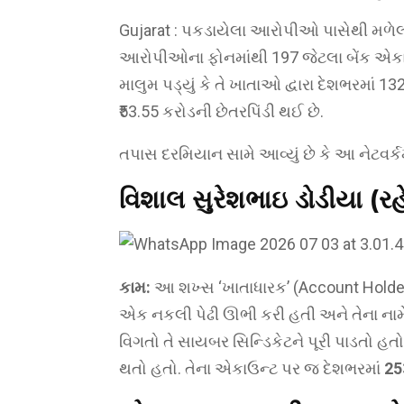
Gujarat : પકડાયેલા આરોપીઓ પાસેથી મળે
આરોપીઓના ફોનમાંથી 197 જેટલા બેંક એકાઉ
માલુમ પડ્યું કે તે ખાતાઓ દ્વારા દેશભરમાં 
₹53.55 કરોડની છેતરપિંડી થઈ છે.
તપાસ દરમિયાન સામે આવ્યું છે કે આ નેટવર્કમા
વિશાલ સુરેશભાઇ ડોડીયા (રહ
કામ:
આ શખ્સ ‘ખાતાધારક’ (Account Holder
એક નકલી પેઢી ઊભી કરી હતી અને તેના નામ
વિગતો તે સાયબર સિન્ડિકેટને પૂરી પાડતો હત
થતો હતો. તેના એકાઉન્ટ પર જ દેશભરમાં
25