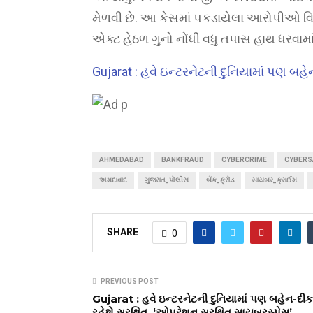
મેળવી છે. આ કેસમાં પકડાયેલા આરોપીઓ વિ
એક્ટ હેઠળ ગુનો નોંધી વધુ તપાસ હાથ ધરવામા
Gujarat : હવે ઇન્ટરનેટની દુનિયામાં પણ બહ
AHMEDABAD
BANKFRAUD
CYBERCRIME
CYBERS
અમદાવાદ
ગુજરાત_પોલીસ
બેંક_ફ્રોડ
સાયબર_ક્રાઈમ
SHARE
0
PREVIOUS POST
Gujarat : હવે ઇન્ટરનેટની દુનિયામાં પણ બહેન-દ
રહેશે સુરક્ષિત, ‘ઓપરેશન સુરક્ષિત સાયબરસ્પેસ’,