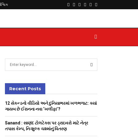
Facebook
Twitter
Instagram
Youtube
Telegram
Whatsapp
વૈશ્વિક
S
e
a
S
r
c
Recent Posts
E
h
f
A
12 સેકન્ડનો વીડિયો અને દુનિયાભરમાં ખળભળાટ: ક્યાં
o
ગાયબ છે ઈરાનના નવા ‘ખલીફા’?
r
R
:
Sanand : સાણંદ ટોલટેક્સ પર ડ્રાઇવરો માટે નેત્ર
C
તપાસ કેમ્પ, નિઃશુલ્ક ચશ્માંનું વિતરણ