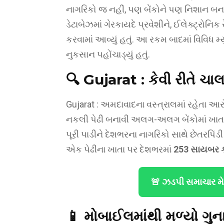
નાગરિકો જ નહીં, પણ બેંકોને પણ નિશાન બનાવ
ડેટાબેઝમાં ગેરકાયદે પ્રવેશીને, ઈલેક્ટ્રોનિક રે
કરવામાં આવ્યું હતું. આ રકમ બાદમાં વિવિધ મ્
નુકસાન પહોંચાડ્યું હતું.
🔍 Gujarat :
કેવી રીતે ચા
Gujarat : અમદાવાદના વસ્ત્રાલમાં રહેતા આર
નકલી પેઢી બનાવી અલગ-અલગ બેંકોમાં ખાતા
પૂરી પાડીને દેશભરના નાગરિકો સાથે છેતરપિંડ
એક પેઢીના ખાતા પર દેશભરમાં
253 સાયબર ક
🚨 ઝડપી સમાચાર મ
📱
મોબાઈલમાંથી મળ્યો ગુ