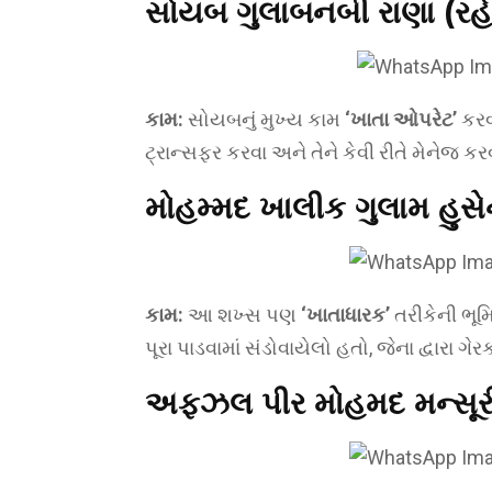
સોયબ ગુલાબનબી રાણા (રહે.
કામ:
સોયબનું મુખ્ય કામ
‘ખાતા ઓપરેટ’
કરવા
ટ્રાન્સફર કરવા અને તેને કેવી રીતે મેનેજ 
મોહમ્મદ ખાલીક ગુલામ હુસેન
કામ:
આ શખ્સ પણ
‘ખાતાધારક’
તરીકેની ભૂમિ
પૂરા પાડવામાં સંડોવાયેલો હતો, જેના દ્વારા ગ
અફઝલ પીર મોહમદ મન્સૂરી 