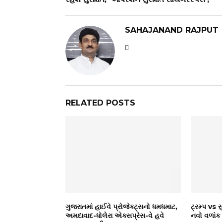
SAHAJANAND RAJPUT
RELATED POSTS
ગુજરાતમાં હાઈવે પ્રોજેક્ટ્સનો ધમધમાટ,
ટ્રમ્પ vs સુ
અમદાવાદ-ધોલેરા એક્સપ્રેસ-વે હવે
નવો વળાંક