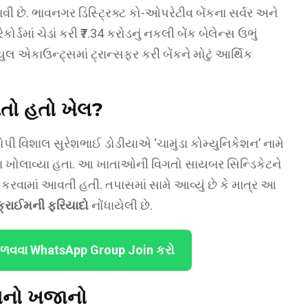
ી છે. ભાવનગર ડિસ્ટ્રિક્ટ કો-ઓપરેટીવ બેંકના સર્વર અને
કોર્ડમાં ચેડાં કરી ₹7.34 કરોડનું નકલી બેંક બેલેન્સ ઉભું
યુલ એકાઉન્ટ્સમાં ટ્રાન્સફર કરી બેંકને મોટું આર્થિક
લતો હતો ખેલ?
ોપી વિશાલ સુરેશભાઈ ડોડીયાએ ‘ચામુંડા કોમ્યુનિકેશન’ નામે
 ખોલાવ્યા હતા. આ ખાતાઓની વિગતો સાયબર સિન્ડિકેટને
ી કરવામાં આવતી હતી. તપાસમાં સામે આવ્યું છે કે માત્ર આ
્રાઈમની ફરિયાદો
નોંધાયેલી છે.
ેળવવા WhatsApp Group Join કરો
નાનો ખજાનો