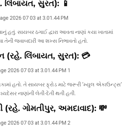
 લિંબાયત, સુરત):
📱
નું હતું. સાયબર ઠગાઈ દ્વારા આવતા નાણાં કયા ખાતામાં
કરવા તેની જવાબદારી આ શખ્સ નિભાવતો હતો.
 (રહે. લિંબાયત, સુરત):
💳
કામાં હતો. તે સાયબર ફ્રોડ માટે જરૂરી ‘મ્યુલ એકાઉન્ટ્સ’
ેરકાયદેસર નાણાંની લેતી-દેતી થતી હતી.
(રહે. ગોમતીપુર, અમદાવાદ):
💸