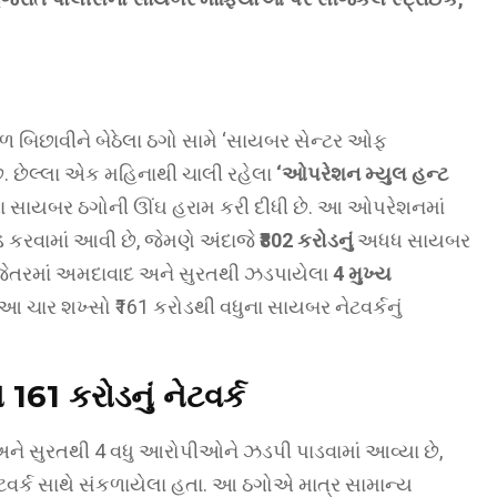
ળ બિછાવીને બેઠેલા ઠગો સામે ‘સાયબર સેન્ટર ઓફ
ે. છેલ્લા એક મહિનાથી ચાલી રહેલા
‘ઓપરેશન મ્યુલ હન્ટ
ાવતા સાયબર ઠગોની ઊંઘ હરામ કરી દીધી છે. આ ઓપરેશનમાં
કરવામાં આવી છે, જેમણે અંદાજે
₹802 કરોડનું
અધધ સાયબર
તુ તાજેતરમાં અમદાવાદ અને સુરતથી ઝડપાયેલા
4 મુખ્ય
 આ ચાર શખ્સો ₹161 કરોડથી વધુના સાયબર નેટવર્કનું
161 કરોડનું નેટવર્ક
 અને સુરતથી 4 વધુ આરોપીઓને ઝડપી પાડવામાં આવ્યા છે,
વર્ક સાથે સંકળાયેલા હતા. આ ઠગોએ માત્ર સામાન્ય