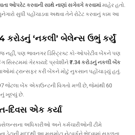
ાતા ઓપરેટ કરવાની સાથે નાણાં સગેવગે કરવામાં
માહેર હતો.
ગુનેગારો સુધી પહોંચાડવા અથવા તેને રોટેટ કરવાનું કામ આ
4 કરોડનું ‘નકલી’ બેલેન્સ ઉભું કર્યું
જ નહીં, પણ ભાવનગર ડિસ્ટ્રિક્ટ કો-ઓપરેટીવ બેંકને પણ
ગ સિસ્ટમમાં ગેરકાયદે પ્રવેશીને
₹7.34 કરોડનું નકલી બેંક
ાઓમાં ટ્રાન્સફર કરી બેંકને મોટું નુકસાન પહોંચાડ્યું હતું.
ેટલા બેંક એકાઉન્ટની વિગતો મળી છે, જેમાંથી 60
ખૂલ્યું છે.
ાત-દિવસ એક કર્યા
ક્સેલન્સના અધિકારીઓ અને કર્મચારીઓની ટીમે
ા ડેટાની મદદથી આ મસમોટા નેટવર્કને ભેદવામાં સફળતા