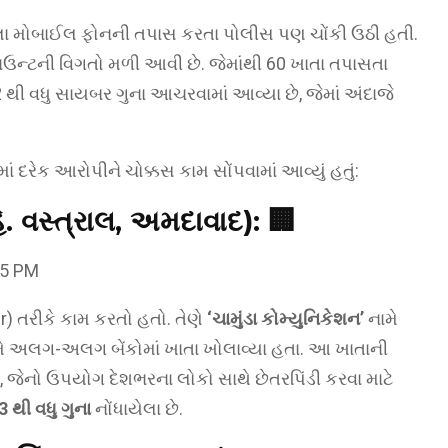
લા મોબાઈલ ફોનની તપાસ કરતા પોલીસ પણ ચોંકી ઉઠી હતી.
ન્ટની વિગતો મળી આવી છે. જેમાંથી 60 ખાતા તપાસતા
132 થી વધુ સાયબર ગુના આચરવામાં આવ્યા છે, જેમાં અંદાજે
ં દરેક આરોપીને ચોક્કસ કામ સોંપવામાં આવ્યું હતું:
ે. વસ્ત્રાલ, અમદાવાદ):
🏢
) તરીકે કામ કરતો હતો. તેણે
‘ચામુંડા કોમ્યુનિકેશન’
નામે
ે અલગ-અલગ બેંકોમાં ખાતા ખોલાવ્યા હતા. આ ખાતાની
ો, જેનો ઉપયોગ દેશભરના લોકો સાથે છેતરપિંડી કરવા માટે
3 થી વધુ ગુના
નોંધાયેલા છે.