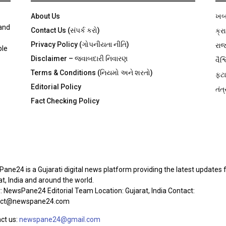
About Us
ખબ
 and
Contact Us (સંપર્ક કરો)
ક્ર
Privacy Policy (ગોપનીયતા નીતિ)
રા
ble
Disclaimer – જવાબદારી નિવારણ
વૈશ્
Terms & Conditions (નિયમો અને શરતો)
ફટા
Editorial Policy
તંત્
Fact Checking Policy
OUT US
ane24 is a Gujarati digital news platform providing the latest updates
at, India and around the world.
r: NewsPane24 Editorial Team Location: Gujarat, India Contact:
act@newspane24.com
ct us:
newspane24@gmail.com