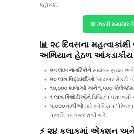
પહોંચશે.
🚨 ઝડપી સમાચાર મ
📊 ૨૮ દિવસના મહત્વાકાંક્ષી લક
અભિયાન હેઠળ આંકડાકીય રીતે 
૨૫ લાખ નાગરિકોને
સાયબર સુરક્ષા અંગે
૨૦ લાખ વિદ્યાર્થીઓ
‘સાયબર સેફ્ટી પ્
૧૦,૦૦૦ શાળાઓ અને ૧,૫૦૦ કોલેજોમા
૧ લાખ કિશોરીઓને
ડિજિટલ પ્રાઇવસી અ
૫,૦૦૦ વાલીઓ
માટે સ્પેશિયલ ‘પેરેન
પ્રવૃત્તિ પર નજર રાખી શકે.
⚡ ૨૪ કલાકમાં એક્શન અને 