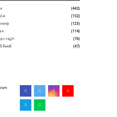
ર
(442)
ાઈમ
(152)
જકારણ
(123)
વિક
(114)
ફટ ન્યૂઝ
(76)
રી વિમર્શ
(47)
FOLLOW US
 from