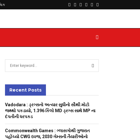
Facebook
Twitter
Instagram
Youtube
Telegram
Whatsapp
્વિક
S
e
a
S
r
c
Recent Posts
E
h
f
A
Vadodara : ડ્રગ્સનો અત્યાર સુધીનો સૌથી મોટો
o
જથ્થો પકડાયો, 1.396 કિલો MD ડ્રગ્સ સાથે MP ના
r
R
દંપતીની ધરપકડ
:
C
Commonwealth Games : ગ્લાસગોથી ગુજરાત
પહોંચ્યો CWG ધ્વજ, 2030 ગેમ્સની તૈયારીઓનો