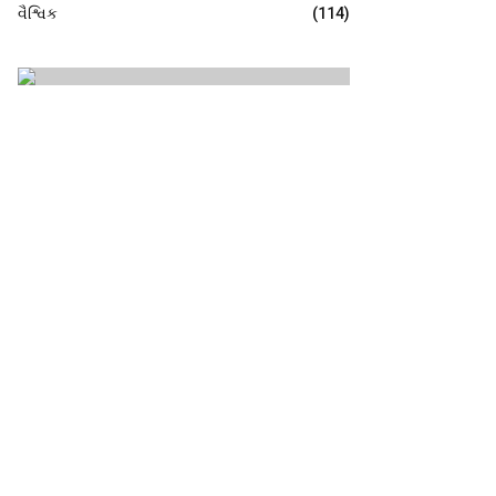
વૈશ્વિક
(114)