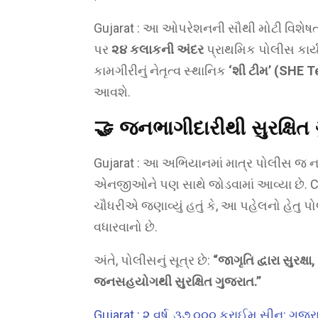
Gujarat : આ ઓપરેશનની સૌથી મોટી વિશેષ
પર
૨૪ કલાકની અંદર
પ્રાથમિક પોલીસ કાર્ય
કામગીરીનું નેતૃત્વ સ્થાનિક
‘શી ટીમ’ (SHE 
આવશે.
🤝 જનભાગીદારીથી સુરક્ષિત
Gujarat : આ અભિયાનમાં માત્ર પોલીસ જ નહ
એનજીઓને પણ સાથે જોડવામાં આવ્યા છે. 
ચૌધરીએ જણાવ્યું હતું કે, આ પહેલનો હેતુ પો
વધારવાનો છે.
અંતે, પોલીસનું સૂત્ર છે:
“જાગૃતિ દ્વારા સુરક્ષ
જનસહયોગથી સુરક્ષિત ગુજરાત.”
Gujarat : ૨ વર્ષ, ૩૭,૦૦૦ ક્રાઈમ સીન: ગ