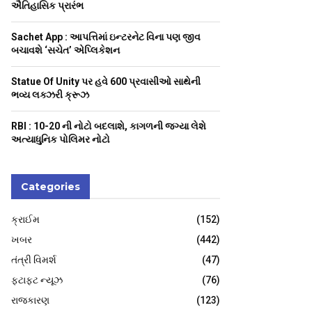
H
ઐતિહાસિક પ્રારંભ
Sachet App : આપત્તિમાં ઇન્ટરનેટ વિના પણ જીવ
બચાવશે ‘સચેત’ એપ્લિકેશન
Statue Of Unity પર હવે 600 પ્રવાસીઓ સાથેની
ભવ્ય લક્ઝરી ક્રૂઝ
RBI : ₹10-20 ની નોટો બદલાશે, કાગળની જગ્યા લેશે
અત્યાધુનિક પોલિમર નોટો
Categories
ક્રાઈમ
(152)
ખબર
(442)
તંત્રી વિમર્શ
(47)
ફટાફટ ન્યૂઝ
(76)
રાજકારણ
(123)