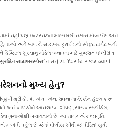
ઓમાં નહીં પણ ઇન્ટરનેટના માધ્યમથી તમારા મોબાઈલ અને
ે મહિલાઓ અને બાળકો સાયબર ક્રાઈમનો સોફ્ટ ટાર્ગેટ બની
ે ડિજિટલ સુરક્ષાનું મોડેલ બનાવવા માટે ગુજરાત પોલીસે ૧
ુરક્ષિત સાયબરસ્પેસ’
નામનું ૨૮ દિવસીય રાજ્યવ્યાપી
રેશનનો મુખ્ય હેતુ?
જીપી શ્રી ડૉ. કે. એલ. એન. રાવના માર્ગદર્શન હેઠળ શરૂ
લાઓ અને બાળકોને ઓનલાઇન શોષણ, સાયબરસ્ટોકિંગ,
 જેવા ગુનાઓથી બચાવવાનો છે. આ માત્ર એક જાગૃતિ
એક એવી પહેલ છે જેમાં પોલીસ સીધી જ પીડિતો સુધી