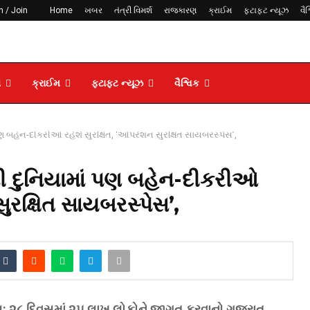
n / Join
Home
ખબર
તંત્રી વિમર્શ
રાજકારણ
ક્રાઈમ
ફટાફટ ન્યૂઝ
વૈશ
ણ
ક્રાઈમ
ફટાફટ ન્યૂઝ
વૈશ્વિક
 પણ બહેન-દીકરીઓ રહેશે સુરક્ષિત, ‘ઓપરેશન સુરક્ષિત સાયબરસ્પેસ’,
ની દુનિયામાં પણ બહેન-દીકરીઓ
સુરક્ષિત સાયબરસ્પેસ’,
: ૨૮ દિવસમાં ૨૫ લાખ લોકોને જાગૃત કરવાનો ગુજરાત