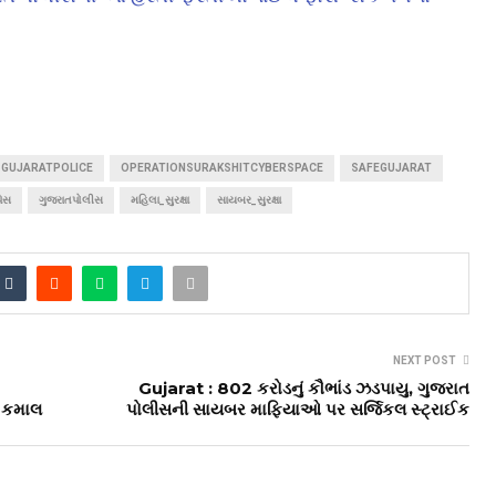
GUJARATPOLICE
OPERATIONSURAKSHITCYBERSPACE
SAFEGUJARAT
પેસ
ગુજરાતપોલીસ
મહિલા_સુરક્ષા
સાયબર_સુરક્ષા
NEXT POST
Gujarat : ₹802 કરોડનું કૌભાંડ ઝડપાયુ, ગુજરાત
ો કમાલ
પોલીસની સાયબર માફિયાઓ પર સર્જિકલ સ્ટ્રાઈક