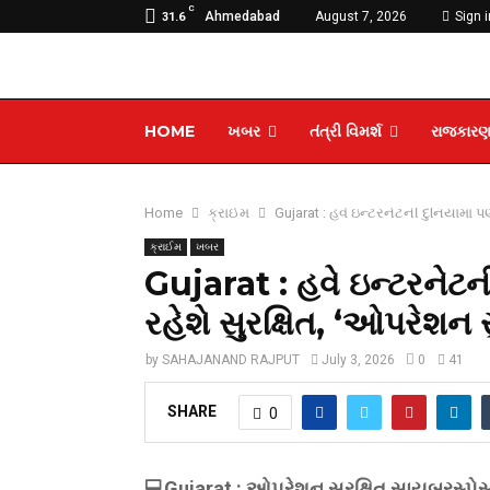
C
Ahmedabad
August 7, 2026
Sign i
31.6
HOME
ખબર
તંત્રી વિમર્શ
રાજકાર
Home
ક્રાઈમ
Gujarat : હવે ઇન્ટરનેટની દુનિયામાં
ક્રાઈમ
ખબર
Gujarat : હવે ઇન્ટરનેટ
રહેશે સુરક્ષિત, ‘ઓપરેશન 
by
SAHAJANAND RAJPUT
July 3, 2026
0
41
SHARE
0
💻Gujarat : ઓપરેશન સુરક્ષિત સાયબરસ્પેસ