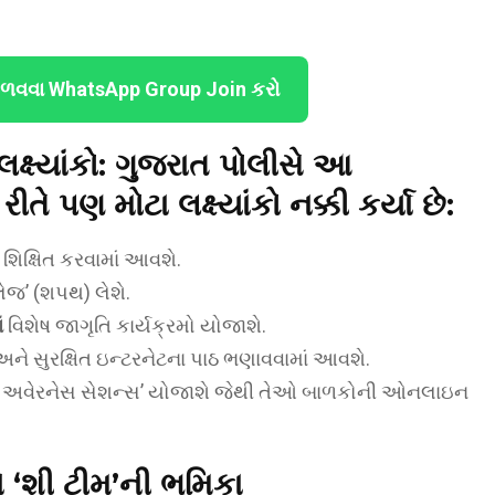
ેળવવા WhatsApp Group Join કરો
્ષ્યાંકો:
ગુજરાત પોલીસે આ
પણ મોટા લક્ષ્યાંકો નક્કી કર્યા છે:
 શિક્ષિત કરવામાં આવશે.
લેજ’ (શપથ) લેશે.
ં
વિશેષ જાગૃતિ કાર્યક્રમો યોજાશે.
ને સુરક્ષિત ઇન્ટરનેટના પાઠ ભણાવવામાં આવશે.
્ટલ અવેરનેસ સેશન્સ’ યોજાશે જેથી તેઓ બાળકોની ઓનલાઇન
‘શી ટીમ’ની ભૂમિકા