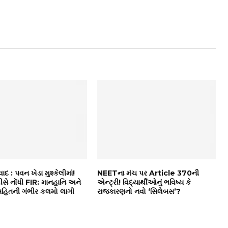
વાદ : પવન ખેડા મુશ્કેલીમાં!
NEETના મંચ પર Article 370ની
ે નોંધી FIR: માનહાનિ અને
એન્ટ્રી! વિદ્યાર્થીઓનું ભવિષ્ય કે
 સહિતની ગંભીર કલમો લાગી
રાજકારણનો નવો ‘સિલેબસ’?