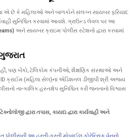
તા એ છે કે મહિલાઓ અને બાળકોને સંલગ્ન સાયબર ફરિયાદ
વાહી સુનિશ્ચિત કરવામાં આવશે. ગ્રાઉન્ડ લેવલ પર આ
Teams)
અને સાયબર ક્રાઇમ પોલીસ સ્ટેશનો દ્વારા કરવામાં
 ગુજરાત
ીં, પણ બેંકો, ટેલિકોમ કંપનીઓ, શૈક્ષણિક સંસ્થાઓ અને
CID ક્રાઈમ (મહિલા સેલ)ના એડિશનલ ડીજીપી શ્રી અજય
લીસનો તાત્કાલિક હસ્તક્ષેપ સુનિશ્ચિત કરી જનતાનો વિશ્વાસ
ા, ટેક્નોલોજી દ્વારા તપાસ, કાયદા દ્વારા કાર્યવાહી અને
ુજરાત પોલીસની આ હરતી-ફરતી મોબાઈલ ફોરેન્સિક વેનનો