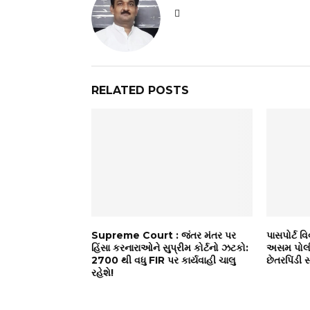
RELATED POSTS
Supreme Court : જંતર મંતર પર
પાસપોર્ટ વિ
હિંસા કરનારાઓને સુપ્રીમ કોર્ટનો ઝટકો:
અસમ પોલીસ
2700 થી વધુ FIR પર કાર્યવાહી ચાલુ
છેતરપિંડી
રહેશે!