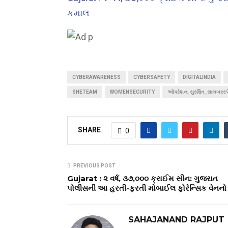
કમાલ
CYBERAWARENESS
CYBERSAFETY
DIGITALINDIA
SHETEAM
WOMENSECURITY
ઓપરેશન_સુરક્ષિત_સાયબરસ્
SHARE
0
PREVIOUS POST
Gujarat : ૨ વર્ષ, ૩૭,૦૦૦ ક્રાઈમ સીન: ગુજરાત
પોલીસની આ હરતી-ફરતી મોબાઈલ ફોરેન્સિક વેનન
SAHAJANAND RAJPUT