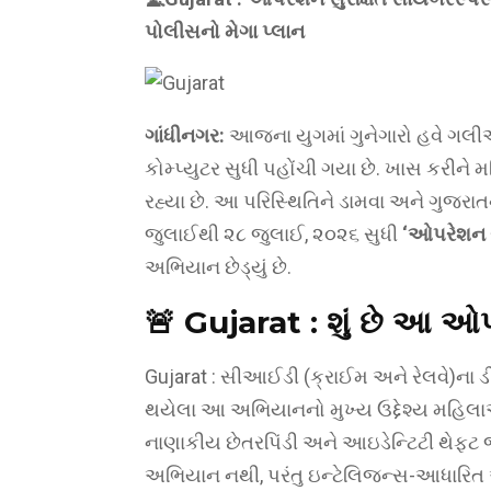
પોલીસનો મેગા પ્લાન
ગાંધીનગર:
આજના યુગમાં ગુનેગારો હવે ગલી
કોમ્પ્યુટર સુધી પહોંચી ગયા છે. ખાસ કરીન
રહ્યા છે. આ પરિસ્થિતિને ડામવા અને ગુજરાતન
જુલાઈથી ૨૮ જુલાઈ, ૨૦૨૬ સુધી
‘ઓપરેશન સ
અભિયાન છેડ્યું છે.
🚨 Gujarat : શું છે આ ઓપ
Gujarat : સીઆઈડી (ક્રાઈમ અને રેલવે)ના ડી
થયેલા આ અભિયાનનો મુખ્ય ઉદ્દેશ્ય મહિ
નાણાકીય છેતરપિંડી અને આઇડેન્ટિટી થેફ્ટ
અભિયાન નથી, પરંતુ ઇન્ટેલિજન્સ-આધારિત 