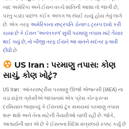
બાદ અમેરિકા અને ઈરાન વચ્ચે શાંતિની આશા તો જાગી છે,
પરંતુ પડદા પાછળ કંઈક અલગ જ રંધાઈ રહ્યું હોય તેવું લાગે
છે. એક તરફ
અમેરિકાના રાષ્ટ્રપતિ ડોનાલ્ડ ટ્રમ્પ દાવો કરી
રહ્યા છે કે ઈરાન ‘અનંતકાળ’ સુધી પરમાણુ તપાસ માટે તૈયાર
થઈ ગયું છે, તો બીજી તરફ ઈરાને આ વાતને સદંતર ફગાવી
દીધી
છે.
US Iran : પરમાણુ તપાસ: કોણ
સાચું, કોણ ખોટું?
US Iran : આંતરરાષ્ટ્રીય પરમાણુ ઊર્જા એજન્સી (IAEA) ના
વડા રાફેલ ગ્રોસીએ જાપાનમાં એક પ્રેસ કોન્ફરન્સ
દરમિયાન જણાવ્યું કે ઈરાનમાં ટૂંક સમયમાં પરમાણુ તપાસ
શરૂ થશે અને તેના માટેની તૈયારીઓ ચાલી રહી છે. જોકે,
આશ્ચર્યની વાત એ છે કે ઈરાનના વિદેશ મંત્રાલયે સ્પષ્ટ કર્યું છે