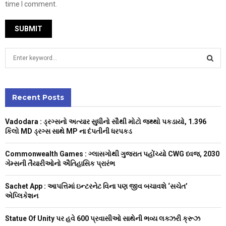
time I comment.
S
e
a
S
r
c
Recent Posts
E
h
f
A
Vadodara : ડ્રગ્સનો અત્યાર સુધીનો સૌથી મોટો જથ્થો પકડાયો, 1.396
o
કિલો MD ડ્રગ્સ સાથે MP ના દંપતીની ધરપકડ
r
R
:
Commonwealth Games : ગ્લાસગોથી ગુજરાત પહોંચ્યો CWG ધ્વજ, 2030
C
ગેમ્સની તૈયારીઓનો ઐતિહાસિક પ્રારંભ
H
Sachet App : આપત્તિમાં ઇન્ટરનેટ વિના પણ જીવ બચાવશે ‘સચેત’
એપ્લિકેશન
Statue Of Unity પર હવે 600 પ્રવાસીઓ સાથેની ભવ્ય લક્ઝરી ક્રૂઝ