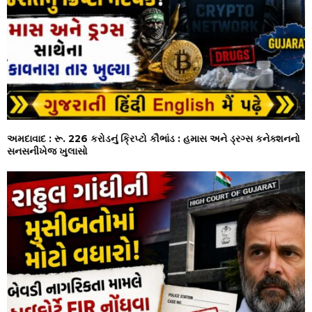
અમદાવાદ : રૂ. 226 કરોડનું ક્રિપ્ટો કૌભાંડ : હમાસ અને ડ્રગ્સ કનેક્શનનો
સનસનીખેજ ખુલાસો