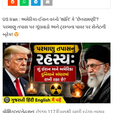
US Iran : અમેરિકા-ઈરાન વચ્ચે ‘શાંતિ’ કે ‘છેતરામણી’?
પરમાણુ તપાસ પર ગૂંચવાડો અને ટ્રમ્પના પાવર પર સેનેટની
બ્રેક!
વોશિંગ્ટન/તેહરાન:
છેલ્લા 117 દિવસથી ચાલી રહેલા તણાવ