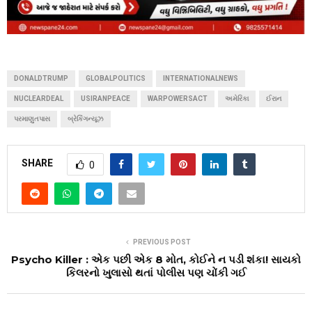
DONALDTRUMP
GLOBALPOLITICS
INTERNATIONALNEWS
NUCLEARDEAL
USIRANPEACE
WARPOWERSACT
અમેરિકા
ઈરાન
પરમાણુતપાસ
બ્રેકિંગન્યૂઝ
SHARE
0
PREVIOUS POST
Psycho Killer : એક પછી એક 8 મોત, કોઈને ન પડી શંકા! સાયકો
કિલરનો ખુલાસો થતાં પોલીસ પણ ચોંકી ગઈ