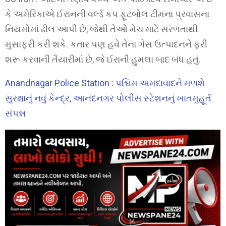
કે અમેરિકાએ ઈરાનની વર્લ્ડ કપ ફૂટબોલ ટીમના પ્રવાસના
નિયમોમાં ઢીલ આપી છે, જેથી તેઓ મેચ માટે સરળતાથી
મુસાફરી કરી શકે. કતાર પણ હવે તેના ગેસ ઉત્પાદનને ફરી
શરૂ કરવાની તૈયારીમાં છે, જે ઈરાની હુમલા બાદ બંધ હતું.
Anandnagar Police Station : પશ્ચિમ અમદાવાદને મળશે
સુરક્ષાનું નવું કેન્દ્ર, આનંદનગર પોલીસ સ્ટેશનનું ખાતમુહૂર્ત
સંપન્ન