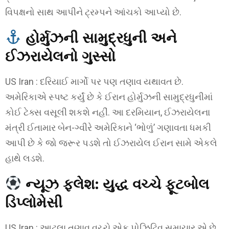
વિપક્ષનો સાથ આપીને ટ્રમ્પને આંચકો આપ્યો છે.
હોર્મુઝની સામુદ્રધુની અને
ઈઝરાયેલનો ગુસ્સો
US Iran : દરિયાઈ માર્ગો પર પણ તણાવ યથાવત છે.
અમેરિકાએ સ્પષ્ટ કર્યું છે કે ઈરાન હોર્મુઝની સામુદ્રધુનીમાં
કોઈ ટેક્સ વસૂલી શકશે નહીં. આ દરમિયાન, ઈઝરાયેલના
મંત્રી ઈતામાર બેન-ગ્વીરે અમેરિકાને ‘ભોળું’ ગણાવતા ધમકી
આપી છે કે જો જરૂર પડશે તો ઈઝરાયેલ ઈરાન સામે એકલે
હાથે લડશે.
ન્યૂઝ ફ્લેશ: યુદ્ધ વચ્ચે ફૂટબોલ
ડિપ્લોમેસી
US Iran : આટલા તણાવ વચ્ચે એક પોઝિટિવ સમાચાર એ છે