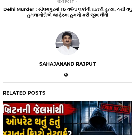
NEXT POST
Delhi Murder : સીલમપુરમાં 16 વર્ષના લકીની ઘાતકી હત્યા, 4થી વધુ
હુમલાખોરોએ જાહેરમાં હુમલો કરી જીવ લીધો
SAHAJANAND RAJPUT
RELATED POSTS