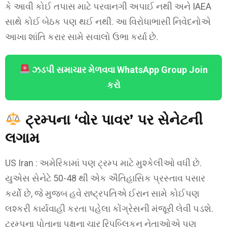
કે આવી કોઈ તપાસ માટે પરવાનગી અપાઈ નથી અને IAEA
સાથે કોઈ બેઠક પણ થઈ નથી. આ વિરોધાભાસી નિવેદનોએ
આખા શાંતિ કરાર સામે સવાલો ઉભા કર્યા છે.
ઝડપી સમાચાર મેળવવા WhatsApp Group Join
કરો
ટ્રમ્પના ‘વોર પાવર’ પર સેનેટની
લગામ
US Iran : અમેરિકામાં પણ ટ્રમ્પ માટે મુશ્કેલીઓ વધી છે.
યુએસ સેનેટે 50-48 થી એક ઐતિહાસિક પ્રસ્તાવ પસાર
કર્યો છે, જે મુજબ હવે રાષ્ટ્રપતિએ ઈરાન સામે કોઈપણ
લશ્કરી કાર્યવાહી કરતા પહેલા કોંગ્રેસની મંજૂરી લેવી પડશે.
ટ્રમ્પના પોતાના પક્ષના ચાર રિપબ્લિકન નેતાઓએ પણ