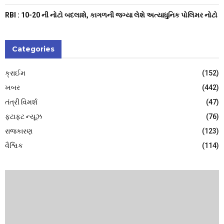
RBI : ₹10-20 ની નોટો બદલાશે, કાગળની જગ્યા લેશે અત્યાધુનિક પોલિમર નોટો
Categories
ક્રાઈમ
(152)
ખબર
(442)
તંત્રી વિમર્શ
(47)
ફટાફટ ન્યૂઝ
(76)
રાજકારણ
(123)
વૈશ્વિક
(114)