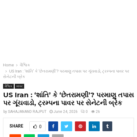
Home
વૈશ્વિક
US Iran : ‘શાંતિ’ કે ‘છેતરામણી’? પરમાણુ તપાસ પર ગૂંચવાડો, ટ્રમ્પના પાવર પર
સેનેટની બ્રેક
વૈશ્વિક
ખબર
US Iran : ‘શાંતિ’ કે ‘છેતરામણી’? પરમાણુ તપાસ
પર ગૂંચવાડો, ટ્રમ્પના પાવર પર સેનેટની બ્રેક
by
SAHAJANAND RAJPUT
June 24, 2026
0
26
SHARE
0