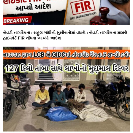
બેવડી નાગરિકતા : રાહુલ ગાંધીની મુસીબતોમાં વધારો : બેવડી નાગરિકતા મામલે
હાઈકોર્ટે FIR નોંધવા આપ્યો આદેશ