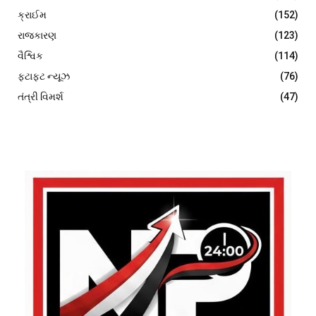
ક્રાઈમ
(152)
રાજકારણ
(123)
વૈશ્વિક
(114)
ફટાફટ ન્યૂઝ
(76)
તંત્રી વિમર્શ
(47)