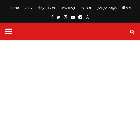
Home
ખબર
તંત્રી વિમર્શ
રાજકારણ
ક્રાઈમ
ફટાફટ ન્યૂઝ
વૈશ્વિક
Facebook
Twitter
Instagram
Youtube
Telegram
Whatsapp
PRIMARY
MENU