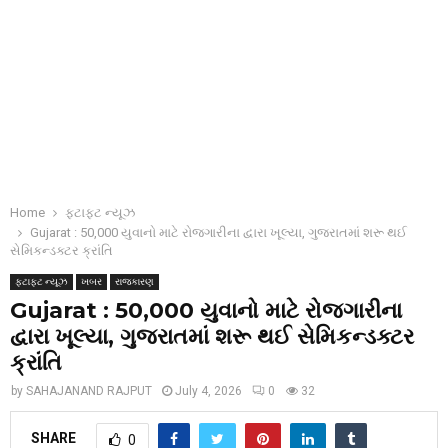
Home
ફટાફટ ન્યૂઝ
Gujarat : 50,000 યુવાનો માટે રોજગારીના દ્વારા ખૂલ્યા, ગુજરાતમાં શરૂ થઈ
સેમિકન્ડક્ટર ક્રાંતિ
ફટાફટ ન્યૂઝ
ખબર
રાજકારણ
Gujarat : 50,000 યુવાનો માટે રોજગારીના
દ્વારા ખૂલ્યા, ગુજરાતમાં શરૂ થઈ સેમિકન્ડક્ટર
ક્રાંતિ
by
SAHAJANAND RAJPUT
July 4, 2026
0
32
SHARE
0