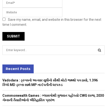
Save my name, email, and website in this browser for the next
time I comment.
S
e
a
S
r
c
Recent Posts
E
h
f
A
Vadodara : ડ્રગ્સનો અત્યાર સુધીનો સૌથી મોટો જથ્થો પકડાયો, 1.396
o
કિલો MD ડ્રગ્સ સાથે MP ના દંપતીની ધરપકડ
r
R
:
Commonwealth Games : ગ્લાસગોથી ગુજરાત પહોંચ્યો CWG ધ્વજ, 2030
C
ગેમ્સની તૈયારીઓનો ઐતિહાસિક પ્રારંભ