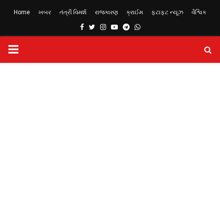
Home
ખબર
તંત્રી વિમર્શ
રાજકારણ
ક્રાઈમ
ફટાફટ ન્યૂઝ
વૈશ્વિક
Facebook
Twitter
Instagram
Youtube
Telegram
Whatsapp
PRIMARY
MENU