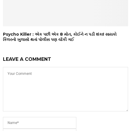
Psycho Killer : એક પછી એક 8 મોત, કોઈને ન પડી શંકા! સાયકો
કિલરનો ખુલાસો થતાં પોલીસ પણ ચોંકી ગઈ
LEAVE A COMMENT