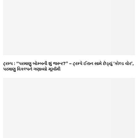
ટ્રમ્પ : “પરમાણુ બોમ્બની શું જરૂર?” – ટ્રમ્પે ઈરાન સામે છેડ્યું ‘કોલ્ડ વોર’,
પરમાણુ વિકલ્પને ગણાવ્યો મૂર્ખામી