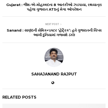
Gujarat : જૈશ-એ-મોહમ્મદના 8 આતંકીઓ ઝડપાયા, રથયાત્રા
પહેલા ગુજરાત ATSનું મેગા ઓપરેશન
NEXT POST
Sanand : સાણંદની સેમિકન્ડક્ટર ‘હેટ્રિક’: હવે ગુજરાતની ચિપ્સ
આખી દુનિયામાં ગજવશે ડંકો!
SAHAJANAND RAJPUT
RELATED POSTS