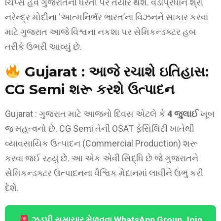
ચિપ્સ હવે ગુજરાતની ધરતી પર તૈયાર થશે. વડાપ્રધાન શ્રી
નરેન્દ્ર મોદીના ‘આત્મનિર્ભર ભારત’ના વિઝનને સાકાર કરવા
માટે ગુજરાત આજે વિશ્વના નકશા પર સેમિકન્ડક્ટર હબ
તરીકે ઉભરી આવ્યું છે.
Gujarat : આજે રચાશે ઇતિહાસ:
CG Semi શરૂ કરશે ઉત્પાદન
Gujarat : ગુજરાત માટે આજનો દિવસ એટલે કે
4 જુલાઈ
ખૂબ
જ મહત્વનો છે. CG Semi તેની OSAT ફેસિલિટી ખાતેથી
વ્યાવસાયિક ઉત્પાદન (Commercial Production) શરૂ
કરવા જઈ રહ્યું છે. આ એક એવી સિદ્ધિ છે જે ગુજરાતને
સેમિકન્ડક્ટર ઉત્પાદનના વૈશ્વિક મેદાનમાં લાવીને ઉભું કરી
દેશે.
ઝડપી સમાચાર મેળવવા WhatsApp Group Join