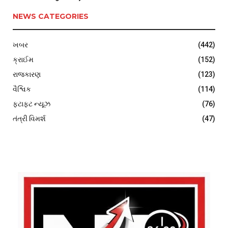
NEWS CATEGORIES
ખબર
(442)
ક્રાઈમ
(152)
રાજકારણ
(123)
વૈશ્વિક
(114)
ફટાફટ ન્યૂઝ
(76)
તંત્રી વિમર્શ
(47)