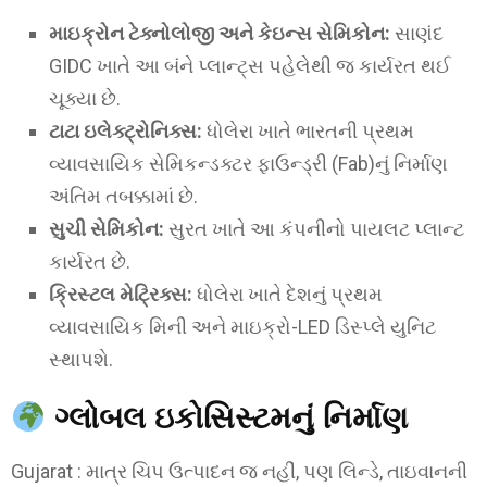
માઇક્રોન ટેક્નોલોજી અને કેઇન્સ સેમિકોન:
સાણંદ
GIDC ખાતે આ બંને પ્લાન્ટ્સ પહેલેથી જ કાર્યરત થઈ
ચૂક્યા છે.
ટાટા ઇલેક્ટ્રોનિક્સ:
ધોલેરા ખાતે ભારતની પ્રથમ
વ્યાવસાયિક સેમિકન્ડક્ટર ફાઉન્ડ્રી (Fab)નું નિર્માણ
અંતિમ તબક્કામાં છે.
સુચી સેમિકોન:
સુરત ખાતે આ કંપનીનો પાયલટ પ્લાન્ટ
કાર્યરત છે.
ક્રિસ્ટલ મેટ્રિક્સ:
ધોલેરા ખાતે દેશનું પ્રથમ
વ્યાવસાયિક મિની અને માઇક્રો-LED ડિસ્પ્લે યુનિટ
સ્થાપશે.
ગ્લોબલ ઇકોસિસ્ટમનું નિર્માણ
Gujarat : માત્ર ચિપ ઉત્પાદન જ નહીં, પણ લિન્ડે, તાઇવાનની