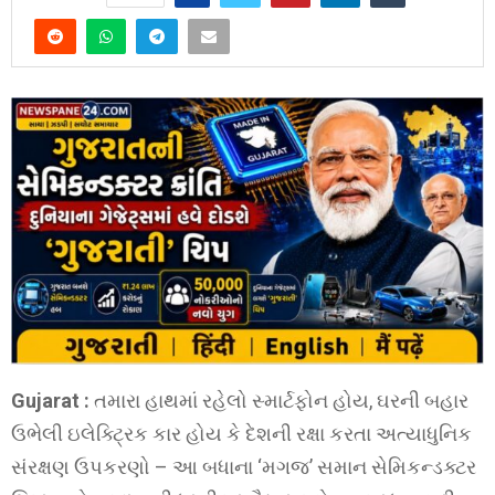
Gujarat :
તમારા હાથમાં રહેલો સ્માર્ટફોન હોય, ઘરની બહાર
ઉભેલી ઇલેક્ટ્રિક કાર હોય કે દેશની રક્ષા કરતા અત્યાધુનિક
સંરક્ષણ ઉપકરણો – આ બધાના ‘મગજ’ સમાન સેમિકન્ડક્ટર