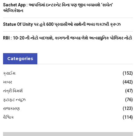
H
Sachet App : આપત્તિમાં ઇન્ટરનેટ વિના પણ જીવ બચાવશે ‘સચેત’
એપ્લિકેશન
Statue Of Unity પર હવે 600 પ્રવાસીઓ સાથેની ભવ્ય લક્ઝરી ક્રૂઝ
RBI : ₹10-20 ની નોટો બદલાશે, કાગળની જગ્યા લેશે અત્યાધુનિક પોલિમર નોટો
Categories
ક્રાઈમ
(152)
ખબર
(442)
તંત્રી વિમર્શ
(47)
ફટાફટ ન્યૂઝ
(76)
રાજકારણ
(123)
વૈશ્વિક
(114)