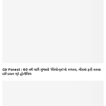
Gir Forest : 60 વર્ષ પછી ગુંજ્યો ‘ચિલોત્રા’નો કલરવ, ગીરમાં ફરી વસ્યા
ઇન્ડિયન ગ્રે હોર્નબિલ