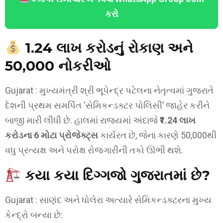
કરો
₹1.24 લાખ કરોડનું રોકાણ અને
50,000 નોકરીઓ
Gujarat : મુખ્યમંત્રી શ્રી ભૂપેન્દ્ર પટેલના નેતૃત્વમાં ગુજરાતે
દેશની પ્રથમ સમર્પિત ‘સેમિકન્ડક્ટર પોલિસી’ જાહેર કરીને
બાજી મારી લીધી છે. હાલમાં રાજ્યમાં અંદાજે
₹1.24 લાખ
કરોડના 6 મોટા પ્રોજેક્ટ્સ
કાર્યરત છે, જેના કારણે 50,000થી
વધુ પ્રત્યક્ષ અને પરોક્ષ રોજગારીની તકો ઊભી થશે.
કયા કયા દિગ્ગજો ગુજરાતમાં છે?
Gujarat : સાણંદ અને ધોલેરા અત્યારે સેમિકન્ડક્ટરના મુખ્ય
કેન્દ્રો બન્યા છે: