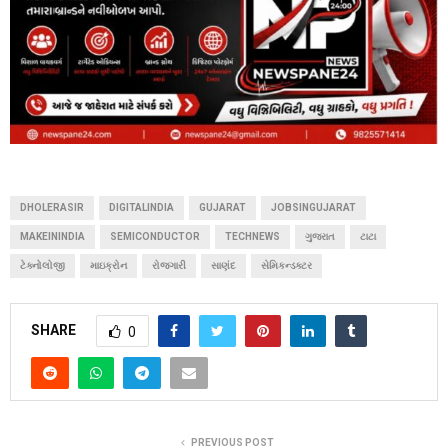
DHOLERASIR
DIGITALINDIA
GUJARAT
JOBSINGUJARAT
MAKEININDIA
SEMICONDUCTOR
TECHNEWS
ગુજરાત
ટાટા
ટેક્નોલોજી
માઇક્રોન
રોજગારી
સાણંદ
સેમિકન્ડક્ટર
SHARE
0
PREVIOUS POST