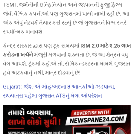
TSMT, જર્મનીની ઇન્ફિનિયોન અને જાપાનની ફુજીફિલ્મ
જેવી વૈશ્વિક કંપનીઓ પણ ગુજરાતમાં પાયો નાખી રહી છે. આ
એક એવું નેટવર્ક તૈયાર કરી રહ્યું છે જે ગુજરાતને વિશ્વ સ્તરે
સ્પર્ધાત્મક બનાવશે.
કેન્દ્ર સરકાર દ્વારા પણ ટૂંક સમયમાં
ISM 2.0 માટે ₹1.25 લાખ
કરોડના ખર્ચને
મંજૂરી મળવાની શક્યતા છે, જે આ ક્ષેત્રને વધુ
વેગ આપશે. ટૂંકમાં કહીએ તો, સેમિકન્ડક્ટરના મામલે ગુજરાત
હવે અટકવાનું નથી, માત્ર દોડવાનું છે!
Gujarat : જૈશ-એ-મોહમ્મદના 8 આતંકીઓ ઝડપાયા,
રથયાત્રા પહેલા ગુજરાત ATSનું મેગા ઓપરેશન