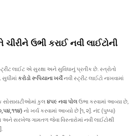
ે ચીરીને ઉભી કરાઈ નવી લાઈટોની
્રીટ લાઈટ એ સુરક્ષા અને સુવિધાનું પ્રતીક છે. સ્ત્રોતો
 સુધીમાં
કરોડો રૂપિયાના ખર્ચે
નવી સ્ટ્રીટ લાઈટો નાખવામાં
ંક સોસાયટીઓમાં કુલ
૪૫૯ નવા પોલ
ઉભા કરવામાં આવ્યા છે,
૧૦,૫૪,૧૧૪)
નો ખર્ચ કરવામાં આવ્યો છે [૧, ૨]. નંદ (પુષ્પા)
ને સરખેજ ગામતળ જેવા વિસ્તારોમાં નવી લાઈટોથી
].