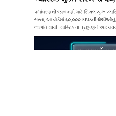
પર્યાવરણની જાળવણી માટે સિંગલ યુઝ પ્લાસ્
ભરતા, આ વોર્ડમાં
૬૦,૦૦૦ કાપડની થેલીઓનું
જાગૃતિ લાવી પ્લાસ્ટિકના પ્રદૂષણને અટકાવવ