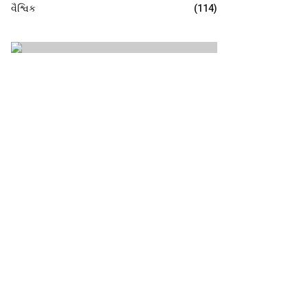
વૈશ્વિક
(114)