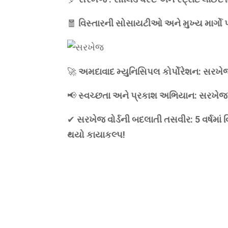
🧧
વિસ્તારની સોસાયટીઓ અને મુખ્ય માર્ગો પ
🚀
અમદાવાદ મ્યુનિસિપલ કોર્પોરેશન: સરખેજ વ
📢
સ્વચ્છતા અને પ્રકાશ અભિયાન: સરખેજ વો
✔
સરખેજ વોર્ડની બદલાતી તસવીર: 5 વર્ષમાં 
થયો કાયાકલ્પ!