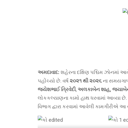
અમદાવાદ:
શહેરના દક્ષિણ પશ્ચિમ ઝોનમાં આ
પહોંચ્યો છે. વર્ષ
૨૦૨૧ થી ૨૦૨૬
ના સમયગાળા 
જયેશભાઈ ત્રિવેદી
,
અલકાબેન શાહ, જયાબેન 
લોકકલ્યાણના કામો હાથ ધરવામાં આવ્યા છે. ખ
વિભાગ દ્વારા કરવામાં આવેલી કામગીરીએ આ વ