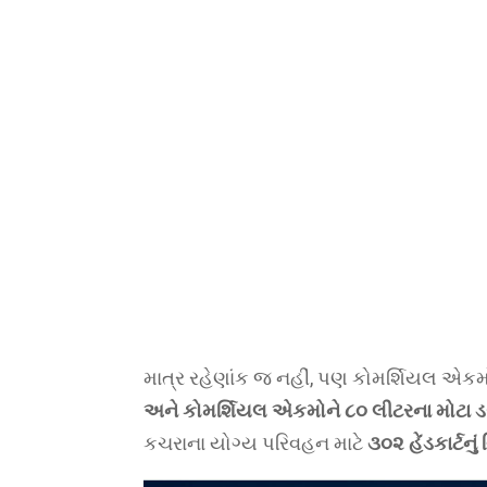
માત્ર રહેણાંક જ નહીં, પણ કોમર્શિયલ એકમોન
અને કોમર્શિયલ એકમોને ૮૦ લીટરના મોટા 
કચરાના યોગ્ય પરિવહન માટે
૩૦૨ હેંડકાર્ટનુ