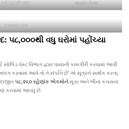
સુરેન્દ્રભાઈ ખાચર
જયાબેન દેસાઈ
અલકાબેન શાહ
દ: ૫૮,૦૦૦થી વધુ ઘરોમાં પહોંચ્યા
ે સોલિડ વેસ્ટ વિભાગ દ્વારા પાયાની કામગીરી કરવામાં આવી
ગ કરવામાં આવે તો તે સંપત્તિ છે’ એ સૂત્રને સાર્થક કરતા,
અંદાજીત
૫૮,૨૬૦ રહેણાંક એકમોને
સૂકા અને ભીના કચરાના
રણ કરવામાં આવ્યું છે.