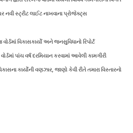
ર નવી સ્ટ્રીટ લાઈટ નાખવાના પ્રોજેક્ટ્સ
ોર્ડમાં વિકાસકાર્યો અને જનસુવિધાનો રિપોર્ટ
ર્ડમાં પાંચ વર્ષ દરમિયાન કરવામાં આવેલી કામગીરી
વિકાસના કાર્યોની વણઝાર, જાણો કેવી રીતે તમારા વિસ્તારનો