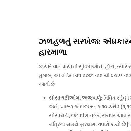
ઝળહળતું સરખેજ: અંધકારન
હારમાળા
જ્યારે વાત પાયાની સુવિધાઓની હોય, ત્યારે સ્ટ
મુજબ, આ વોર્ડમાં વર્ષ ૨૦૨૧-૨૨ થી ૨૦૨૫-૨૬
આવી છે.
સોસાયટીઓમાં અજવાળું:
વિવિધ રહેણા
જેની પાછળ અંદાજે
રૂ. ૧.૧૦ કરોડ (૧,
સોસાયટી, જગદીશ નગર, સરદાર આવાસ અ
રાત્રિના સમયે સુરક્ષામાં વધારો થયો છે [૧