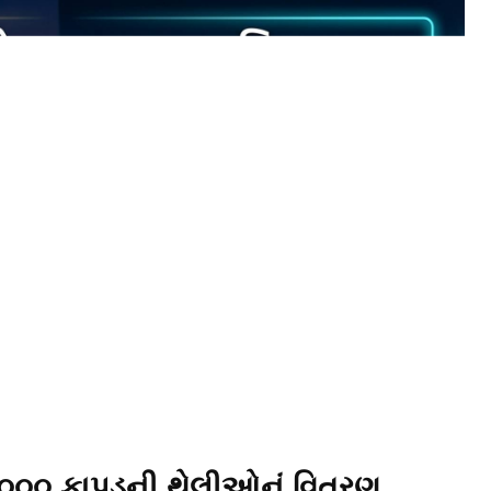
૦,૦૦૦ કાપડની થેલીઓનું વિતરણ