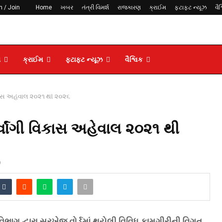
n / Join
Home
ખબર
તંત્રી વિમર્શ
રાજકારણ
ક્રાઈમ
ફટાફટ ન્યૂઝ
વૈશ
ણ
ક્રાઈમ
ફટાફટ ન્યૂઝ
વૈશ્વિક
વિકાસ અહેવાલ ૨૦૨૧ થી ૨૦૨૬
ર્વાંગી વિકાસ અહેવાલ ૨૦૨૧ થી
9
િભાગ દ્વારા સરખેજ વોર્ડમાં થયેલી વિવિધ કામગીરીની વિગત