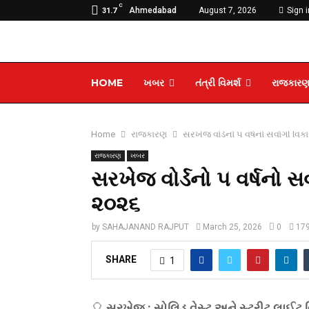
C
Ahmedabad
August 7, 2026
Sign i
31.7
HOME
ખબર
તંત્રી વિમર્શ
રાજકાર
Home
રાજકારણ
સરખેજ વોર્ડનો ૫ વર્ષનો સર્વાંગી 
રાજકારણ
ખબર
સરખેજ વોર્ડનો ૫ વર્ષનો સ
૨૦૨૬
by
SAHAJANAND RAJPUT
March 25, 2026
0
17
SHARE
1
🎈
સરખેજ : સોલિડ વેસ્ટ અને સ્ટ્રીટ લાઈટ વ