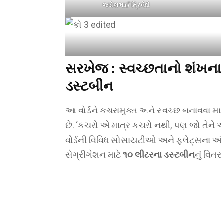
જયેશભાઈ ત્રિવેદી
સરખેજ :
સ્વચ્છતાનો શંખના
ડસ્ટબીન
આ વોર્ડને કચરામુક્ત અને સ્વચ્છ બનાવવા માટ
છે. ‘કચરો એ માત્ર કચરો નથી, પણ જો તેને અલ
વોર્ડની વિવિધ સોસાયટીઓ અને ફ્લેટ્સના 
સેગ્રીગેશન માટે
૧૦ લીટરના ડસ્ટબીન
નું વિત