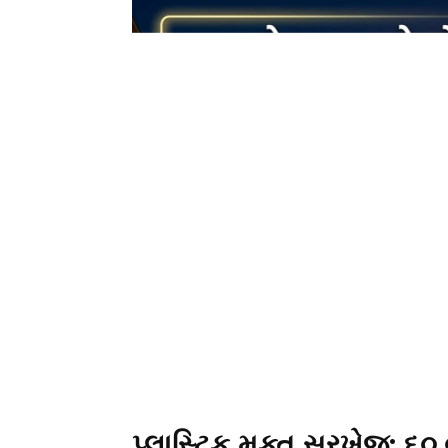
પ્લાસ્ટિક મુક્ત સરખેજ: ૬