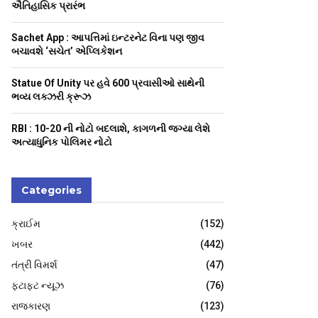
H
ઐતિહાસિક પ્રારંભ
Sachet App : આપત્તિમાં ઇન્ટરનેટ વિના પણ જીવ
બચાવશે ‘સચેત’ એપ્લિકેશન
Statue Of Unity પર હવે 600 પ્રવાસીઓ સાથેની
ભવ્ય લક્ઝરી ક્રૂઝ
RBI : ₹10-20 ની નોટો બદલાશે, કાગળની જગ્યા લેશે
અત્યાધુનિક પોલિમર નોટો
Categories
ક્રાઈમ
(152)
ખબર
(442)
તંત્રી વિમર્શ
(47)
ફટાફટ ન્યૂઝ
(76)
રાજકારણ
(123)