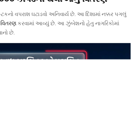
ટિકનો વપરાશ ઘટાડવો અનિવાર્ય છે. આ દિશામાં નક્કર પગલું
 વિતરણ
કરવામાં આવ્યું છે. આ ઝુંબેશનો હેતુ નાગરિકોમાં
ાનો છે.