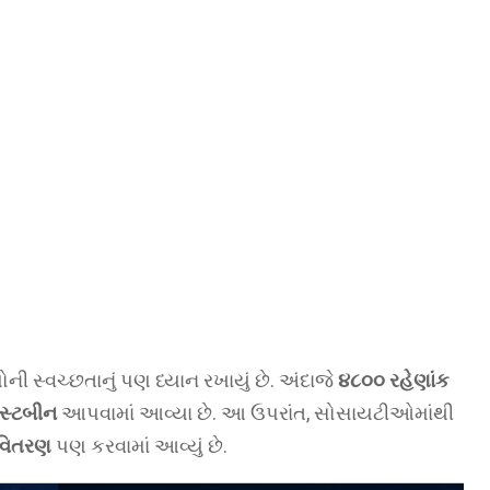
ી સ્વચ્છતાનું પણ ધ્યાન રખાયું છે. અંદાજે
૪૮૦૦ રહેણાંક
ડસ્ટબીન
આપવામાં આવ્યા છે. આ ઉપરાંત, સોસાયટીઓમાંથી
ં વિતરણ
પણ કરવામાં આવ્યું છે.