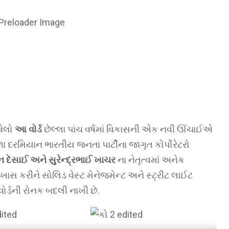
વેલો
આ વોર્ડ
છેલ્લા પાંચ વર્ષમાં વિકાસની એક નવી ઊંચાઈએ
દરમિયાન ભારતીય જનતા પાર્ટીના જાગૃત કોર્પોરેટરો
દેસાઈ અને સુરેન્દ્રભાઈ ખાચર
ના નેતૃત્વમાં અનેક
ાસ કરીને સોલિડ વેસ્ટ મેનેજમેન્ટ અને સ્ટ્રીટ લાઈટ
ોર્ડની રોનક બદલી નાખી છે.