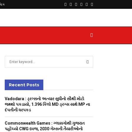
Facebook
Twitter
Instagram
Youtube
Telegram
Whatsapp
્વિક
S
e
a
S
r
c
Recent Posts
E
h
f
A
Vadodara : ડ્રગ્સનો અત્યાર સુધીનો સૌથી મોટો
o
જથ્થો પકડાયો, 1.396 કિલો MD ડ્રગ્સ સાથે MP ના
r
R
દંપતીની ધરપકડ
:
C
Commonwealth Games : ગ્લાસગોથી ગુજરાત
પહોંચ્યો CWG ધ્વજ, 2030 ગેમ્સની તૈયારીઓનો