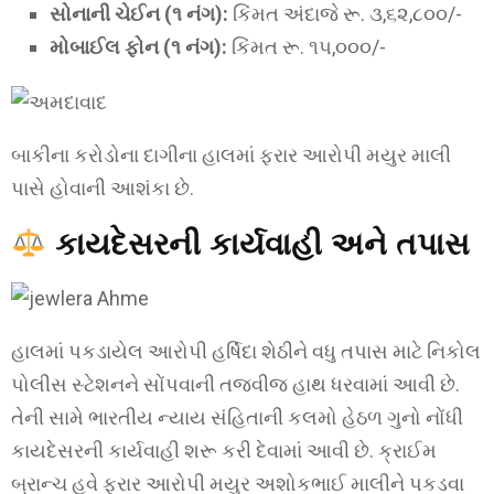
સોનાની ચેઈન (૧ નંગ):
કિંમત અંદાજે રૂ. ૩,૬૨,૮૦૦/-
મોબાઈલ ફોન (૧ નંગ):
કિંમત રૂ. ૧૫,૦૦૦/-
બાકીના કરોડોના દાગીના હાલમાં ફરાર આરોપી મયુર માલી
પાસે હોવાની આશંકા છે.
કાયદેસરની કાર્યવાહી અને તપાસ
હાલમાં પકડાયેલ આરોપી હર્ષિદા શેઠીને વધુ તપાસ માટે નિકોલ
પોલીસ સ્ટેશનને સોંપવાની તજવીજ હાથ ધરવામાં આવી છે.
તેની સામે ભારતીય ન્યાય સંહિતાની કલમો હેઠળ ગુનો નોંધી
કાયદેસરની કાર્યવાહી શરૂ કરી દેવામાં આવી છે. ક્રાઈમ
બ્રાન્ચ હવે ફરાર આરોપી મયુર અશોકભાઈ માલીને પકડવા