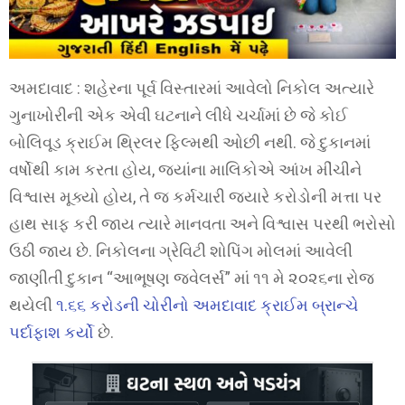
અમદાવાદ : શહેરના પૂર્વ વિસ્તારમાં આવેલો નિકોલ અત્યારે
ગુનાખોરીની એક એવી ઘટનાને લીધે ચર્ચામાં છે જે કોઈ
બોલિવૂડ ક્રાઈમ થ્રિલર ફિલ્મથી ઓછી નથી. જે દુકાનમાં
વર્ષોથી કામ કરતા હોય, જ્યાંના માલિકોએ આંખ મીંચીને
વિશ્વાસ મૂક્યો હોય, તે જ કર્મચારી જ્યારે કરોડોની મત્તા પર
હાથ સાફ કરી જાય ત્યારે માનવતા અને વિશ્વાસ પરથી ભરોસો
ઉઠી જાય છે. નિકોલના ગ્રેવિટી શોપિંગ મોલમાં આવેલી
જાણીતી દુકાન “આભૂષણ જ્વેલર્સ” માં ૧૧ મે ૨૦૨૬ના રોજ
થયેલી
૧.૬૬ કરોડની ચોરીનો અમદાવાદ ક્રાઈમ બ્રાન્ચે
પર્દાફાશ કર્યો
છે.