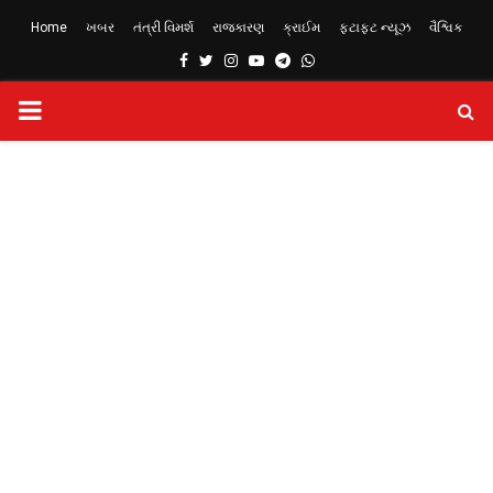
Home
ખબર
તંત્રી વિમર્શ
રાજકારણ
ક્રાઈમ
ફટાફટ ન્યૂઝ
વૈશ્વિક
Facebook
Twitter
Instagram
Youtube
Telegram
Whatsapp
PRIMARY
MENU