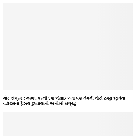
નોટ સંગ્રહ : નકશા પરથી દેશ ભૂંસાઈ ગયા પણ તેમની નોટો હજી જીવંત!
વડોદરાના ફૈઝલ દુધવાલાનો અનોખો સંગ્રહ