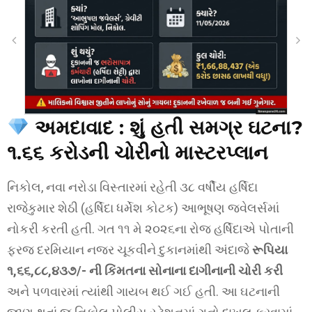
અમદાવાદ : શું હતી સમગ્ર ઘટના?
૧.૬૬ કરોડની ચોરીનો માસ્ટરપ્લાન
નિકોલ, નવા નરોડા વિસ્તારમાં રહેતી ૩૮ વર્ષીય હર્ષિદા
રાજેકુમાર શેઠી (હર્ષિદા ધર્મેશ કોટક) આભૂષણ જ્વેલર્સમાં
નોકરી કરતી હતી. ગત ૧૧ મે ૨૦૨૬ના રોજ હર્ષિદાએ પોતાની
ફરજ દરમિયાન નજર ચૂકવીને દુકાનમાંથી અંદાજે
રૂપિયા
૧,૬૬,૮૮,૪૩૭/- ની કિંમતના સોનાના દાગીનાની ચોરી કરી
અને પળવારમાં ત્યાંથી ગાયબ થઈ ગઈ હતી. આ ઘટનાની