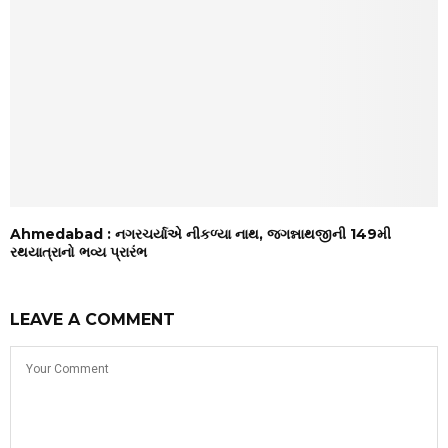
Ahmedabad : નગરચર્યાએ નીકળ્યા નાથ, જગન્નાથજીની 149મી
રથયાત્રાનો ભવ્ય પ્રારંભ
LEAVE A COMMENT