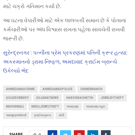
માટે ચક્રો ગતિમાન કર્યા છે.
આ ઘટના વેપારીઓ માટે એક લાલબત્તી સમાન છે કે પોતાના
કર્મચારીઓ પર અંધ વિશ્વાસ રાખતા પહેલા સાવચેતી રાખવી
જરૂરી છે.
સુરેન્દ્રનગર : પત્નીના પ્રેમ પ્રકરણમાં પતિની ક્રૂર હત્યા:
અકસ્માતનો ડ્રામા નિષ્ફળ, અમદાવાદ ક્રાઈમ બ્રાન્ચે
ઉકેલ્યો ભેદ
AHMEDABADCRIME
AHMEDABADPOLICE
CRIMEBRANCH
GOLDROBBERY
GUJARATNEWS
HARSHIDASHETHI
JEWELRYTHEFT
MAYURMALI
NIKOLJEWELTHEFT
અમદાવાદ
અમદાવાદન્યૂઝ
આભૂષણજ્વેલર્સ
ક્રાઈમબ્રાન્ચ
ચોરી
SHARE