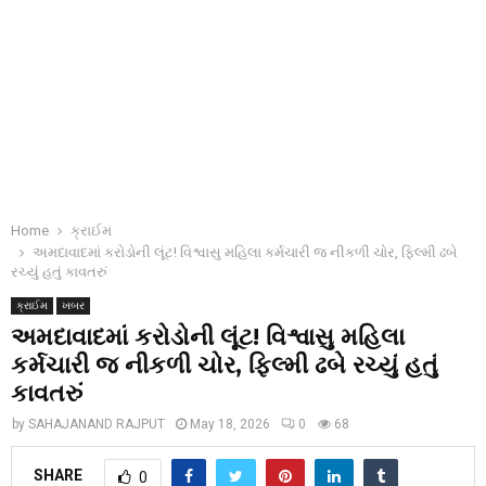
Home
ક્રાઈમ
અમદાવાદમાં કરોડોની લૂંટ! વિશ્વાસુ મહિલા કર્મચારી જ નીકળી ચોર, ફિલ્મી ઢબે
રચ્યું હતું કાવતરું
ક્રાઈમ
ખબર
અમદાવાદમાં કરોડોની લૂંટ! વિશ્વાસુ મહિલા
કર્મચારી જ નીકળી ચોર, ફિલ્મી ઢબે રચ્યું હતું
કાવતરું
by
SAHAJANAND RAJPUT
May 18, 2026
0
68
SHARE
0