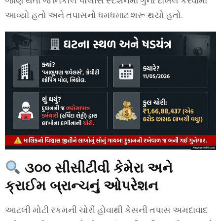
જાણ થતાં જ નિકોલ પોલીસ સ્ટેશનમાં ગુનો દાખલ કરવામાં
આવ્યો હતો અને તપાસનો ધમધમાટ શરૂ થયો હતો.
૩૦૦ સીસીટીવી કેમેરા અને
ક્રાઈમ બ્રાન્ચનું ઓપરેશન
આટલી મોટી રકમની ચોરી હોવાથી કેસની તપાસ અમદાવાદ