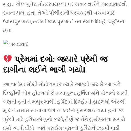
મયુર એક બુલેટ મોટરસાયકલ પર સવાર થઈને અમદાવાદથી
રવાના થયા હતા. તેઓ પોલીસની ધરપકડથી બચવા માટે
ઉદયપુર ગયા, ત્યાંથી જયપુર અને ત્યારબાદ દિલ્હી પહોંચ્યા
હતા.
પ્રેમમાં દગો: જ્યારે પ્રેમી જ
દાગીના લઈને ભાગી ગયો!
આ વાર્તામાં સૌથી મોટો વળાંક ત્યારે આવ્યો જ્યારે આ બંને
દિલ્હીની એક હોટલમાં રોકાયા હતા. હર્ષિદા જેને પોતાનો સાથી
ગણતી હતી તે મયુર માલી, હર્ષિદાને દિલ્હીની હોટલમાં એકલી
મૂકીને તમામ સોનાના દાગીના લઈને ફરાર થઈ ગયો હતો. જે
પ્રેમી માટે હર્ષિદાએ ગુનો કર્યો, તેણે જ તેને મુસીબતના સમયે
દગો આપી દીધો. અંતે ક્રાઈમ બ્રાન્ચે હર્ષિદાને ઝડપી પાડી