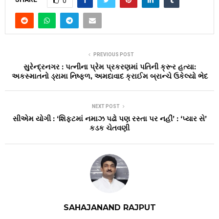
0
PREVIOUS POST
સુરેન્દ્રનગર : પત્નીના પ્રેમ પ્રકરણમાં પતિની ક્રૂર હત્યા:
અકસ્માતનો ડ્રામા નિષ્ફળ, અમદાવાદ ક્રાઈમ બ્રાન્ચે ઉકેલ્યો ભેદ
NEXT POST
સીએમ યોગી : ‘શિફ્ટમાં નમાઝ પઢો પણ રસ્તા પર નહીં’ : ‘પ્યાર સે’
કડક ચેતવણી
SAHAJANAND RAJPUT