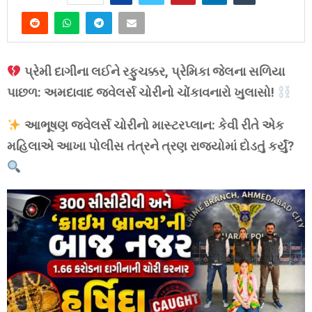
પ્રેમી દાગીના લઈને રફુચક્કર, પ્રેમિકા જેલના સળિયા
પાછળ: અમદાવાદ જ્વેલર્સ ચોરીનો ચોંકાવનારો ખુલાસો!
આભૂષણ જ્વેલર્સ ચોરીનો માસ્ટરપ્લાન: કેવી રીતે એક
મહિલાએ આખા પોલીસ તંત્રને ત્રણ રાજ્યોમાં દોડતું કર્યું?