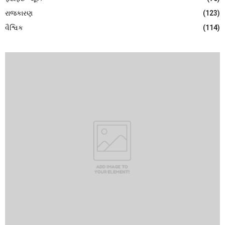
રાજકારણ
(123)
વૈશ્વિક
(114)