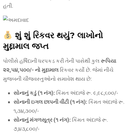
હતી.
શું શું રિકવર થયું? લાખોનો
મુદ્દામાલ જપ્ત
પોલીસે હર્ષિદાની ધરપકડ કરી તેની પાસેથી કુલ
રૂપિયા
૨૨,૫૪,૫૦૦/- નો મુદ્દામાલ
રિકવર કર્યો છે. જેમાં નીચે
મુજબની ચીજવસ્તુઓનો સમાવેશ થાય છે:
સોનાનું કડું (૧ નંગ):
કિંમત અંદાજે રૂ. ૯,૯૮,૬૦૦/-
સોનાની ઇગલ છાપની વીંટી (૧ નંગ):
કિંમત અંદાજે રૂ.
૧,૩૪,૩૦૦/-
સોનાનું મંગળસૂત્ર (૧ નંગ):
કિંમત અંદાજે રૂ.
૭,૪૩,૮૦૦/-