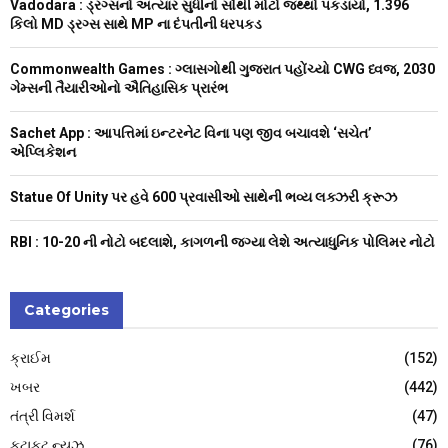
Vadodara : ડ્રગ્સનો અત્યાર સુધીનો સૌથી મોટો જથ્થો પકડાયો, 1.396
o
કિલો MD ડ્રગ્સ સાથે MP ના દંપતીની ધરપકડ
r
R
:
Commonwealth Games : ગ્લાસગોથી ગુજરાત પહોંચ્યો CWG ધ્વજ, 2030
C
ગેમ્સની તૈયારીઓનો ઐતિહાસિક પ્રારંભ
H
Sachet App : આપત્તિમાં ઇન્ટરનેટ વિના પણ જીવ બચાવશે ‘સચેત’
એપ્લિકેશન
Statue Of Unity પર હવે 600 પ્રવાસીઓ સાથેની ભવ્ય લક્ઝરી ક્રૂઝ
RBI : ₹10-20 ની નોટો બદલાશે, કાગળની જગ્યા લેશે અત્યાધુનિક પોલિમર નોટો
Categories
ક્રાઈમ
(152)
ખબર
(442)
તંત્રી વિમર્શ
(47)
ફટાફટ ન્યૂઝ
(76)