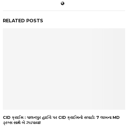
RELATED POSTS
CID ક્રાઈમ : પાલનપુર હાઈવે પર CID ક્રાઈમનો સપાટો: ₹7 લાખના MD
ડ્રગ્સ સાથે બે ઝડપાયા!