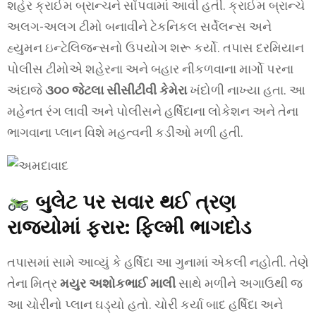
શહેર ક્રાઈમ બ્રાન્ચને સોંપવામાં આવી હતી. ક્રાઈમ બ્રાન્ચે
અલગ-અલગ ટીમો બનાવીને ટેકનિકલ સર્વેલન્સ અને
હ્યુમન ઇન્ટેલિજન્સનો ઉપયોગ શરૂ કર્યો. તપાસ દરમિયાન
પોલીસ ટીમોએ શહેરના અને બહાર નીકળવાના માર્ગો પરના
અંદાજે
૩૦૦ જેટલા સીસીટીવી કેમેરા
ખંદોળી નાખ્યા હતા. આ
મહેનત રંગ લાવી અને પોલીસને હર્ષિદાના લોકેશન અને તેના
ભાગવાના પ્લાન વિશે મહત્વની કડીઓ મળી હતી.
બુલેટ પર સવાર થઈ ત્રણ
રાજ્યોમાં ફરાર: ફિલ્મી ભાગદોડ
તપાસમાં સામે આવ્યું કે હર્ષિદા આ ગુનામાં એકલી નહોતી. તેણે
તેના મિત્ર
મયુર અશોકભાઈ માલી
સાથે મળીને અગાઉથી જ
આ ચોરીનો પ્લાન ઘડ્યો હતો. ચોરી કર્યા બાદ હર્ષિદા અને