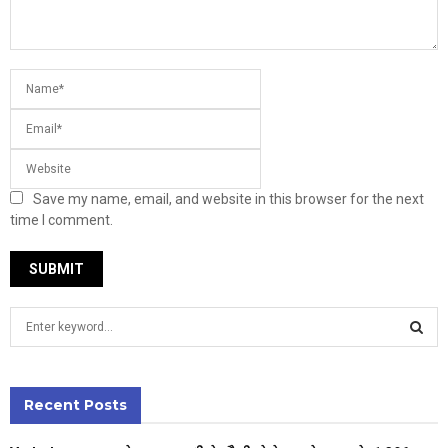
Save my name, email, and website in this browser for the next
time I comment.
S
e
a
S
r
c
Recent Posts
E
h
f
A