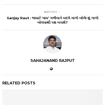
NEXT POST
Sanjay Raut : જ્યારે ‘વાઘ’ ગર્જનાને બદલે ગાળો બોલે! શું ગાળો
બોલવાથી પક્ષ બચશે?
SAHAJANAND RAJPUT
RELATED POSTS