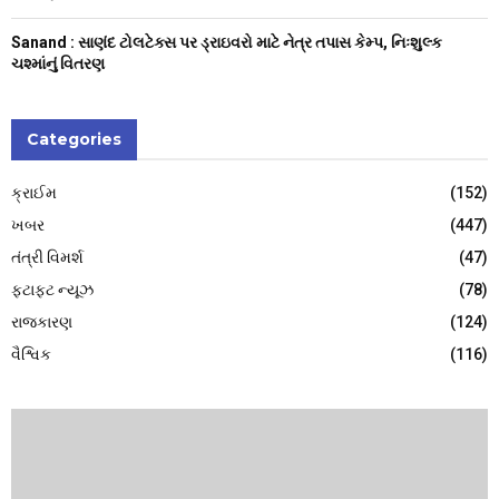
Sanand : સાણંદ ટોલટેક્સ પર ડ્રાઇવરો માટે નેત્ર તપાસ કેમ્પ, નિઃશુલ્ક
ચશ્માંનું વિતરણ
Categories
ક્રાઈમ
(152)
ખબર
(447)
તંત્રી વિમર્શ
(47)
ફટાફટ ન્યૂઝ
(78)
રાજકારણ
(124)
વૈશ્વિક
(116)