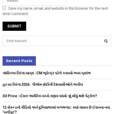
Save my name, email, and website in this browser for the next
time I comment.
S
e
a
S
r
c
Recent Posts
E
h
f
A
ગાંધીનગર તિરંગા યાત્રા : CM ભૂપેન્દ્ર પટેલે કરાવ્યો ભવ્ય પ્રારંભ
o
r
R
હર ઘર તિરંગા 2026 : પીએમ મોદીની દેશવાસીઓને અપીલ
:
C
Oil Price : ઈરાન-અમેરિકા વચ્ચે તણાવ વધ્યો: શું મોંઘું થશે પેટ્રોલ?
H
12 સેકન્ડનો વીડિયો અને દુનિયાભરમાં ખળભળાટ: ક્યાં ગાયબ છે ઈરાનના નવા
‘ખલીફા’?