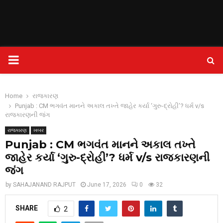
PRIMARY
MENU
Home
રાજકારણ
Punjab : CM ભગવંત માનને અકાલ તખ્તે જાહેર કર્યા ‘ગુરુ-દ્રોહી’? ધર્મ v/s
રાજકારણની જંગ
રાજકારણ
ખબર
Punjab : CM ભગવંત માનને અકાલ તખ્તે
જાહેર કર્યા ‘ગુરુ-દ્રોહી’? ધર્મ v/s રાજકારણની
જંગ
by
SAHAJANAND RAJPUT
June 17, 2026
0
32
SHARE
2