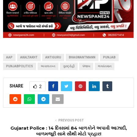
AAP
AKALTAKHT
ANTIGURU
BHAGWANTMANN
PUNJAB
PUNJABPOLITICS
અકાલતખ્ત
ગુરુદ્રોહી
પંજાબ
ભગવંતમાન
SHARE
2
PREVIOUS POST
Gujarat Police : 14 દિવસમાં 84 બાળકોને અપાવી આઝાદી,
બાળમજૂરી સામે સૌથી મોટો પ્રહાર!