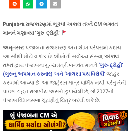
Punjabના રાજકારણમાં ભૂકંપ! અકાલ તખ્તે CM ભગવંત
માનને ગણાવ્યા ‘ગુરુ-દ્રોહી’
અમૃતસર:
પંજાબના રાજકારણ અને શીખ પરંપરામાં કદાચ
આ સૌથી મોટો વળાંક છે. શીખોની સર્વોચ્ચ સંસ્થા,
અકાલ
તખ્ત
દ્વારા પંજાબના મુખ્યમંત્રી ભગવંત માનને
‘ગુરુ-દ્રોહી’
(ગુરુનું અપમાન કરનાર)
અને
‘ખાલસા પંથ વિરોધી’
જાહેર
કરવામાં આવ્યા છે. આ જાહેરાત માત્ર ધાર્મિક નથી, પરંતુ તેની
પાછળ ગહન રાજકીય અસરો છુપાયેલી છે, જે 2027ની
પંજાબ વિધાનસભા ચૂંટણીનું ચિત્ર બદલી શકે છે.