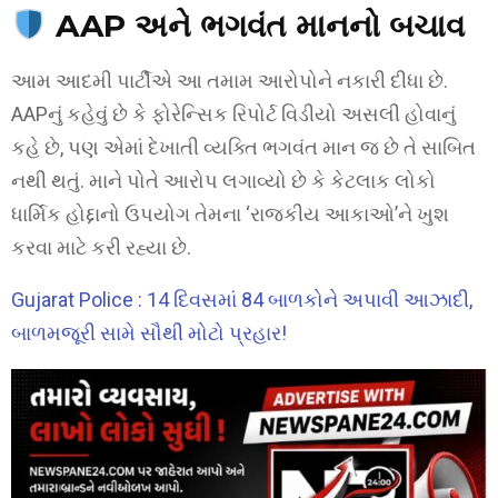
AAP અને ભગવંત માનનો બચાવ
આમ આદમી પાર્ટીએ આ તમામ આરોપોને નકારી દીધા છે.
AAPનું કહેવું છે કે ફોરેન્સિક રિપોર્ટ વિડીયો અસલી હોવાનું
કહે છે, પણ એમાં દેખાતી વ્યક્તિ ભગવંત માન જ છે તે સાબિત
નથી થતું. માને પોતે આરોપ લગાવ્યો છે કે કેટલાક લોકો
ધાર્મિક હોદ્દાનો ઉપયોગ તેમના ‘રાજકીય આકાઓ’ને ખુશ
કરવા માટે કરી રહ્યા છે.
Gujarat Police : 14 દિવસમાં 84 બાળકોને અપાવી આઝાદી,
બાળમજૂરી સામે સૌથી મોટો પ્રહાર!