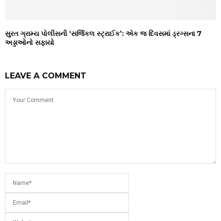
સુરત ગ્રામ્ય પોલીસની ‘સર્જિકલ સ્ટ્રાઈક’: એક જ દિવસમાં ડ્રગ્સના 7
અડ્ડાઓનો સફાયો
LEAVE A COMMENT