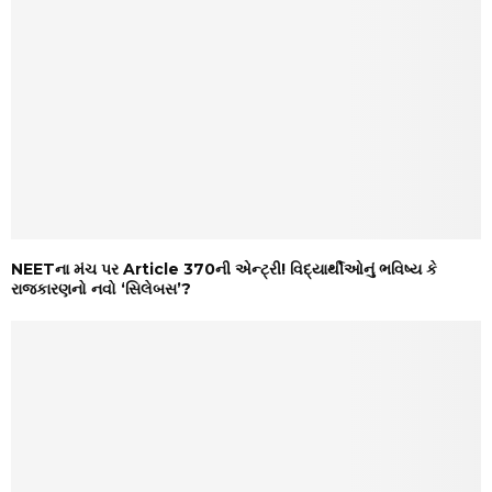
NEETના મંચ પર Article 370ની એન્ટ્રી! વિદ્યાર્થીઓનું ભવિષ્ય કે
રાજકારણનો નવો ‘સિલેબસ’?