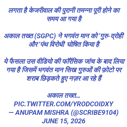
लगता है केजरीवाल की पुरानी तमन्ना पूरी होने का
समय आ गया है
अकाल तख्त (SGPC) ने भगवंत मान को 'गुरु-द्रोही'
और 'पंथ विरोधी' घोषित किया है
ये फैसला उस वीडियो की फॉरेंसिक जांच के बाद लिया
गया है जिसमें भगवंत मान सिख गुरुओं की फ़ोटो पर
शराब छिड़कते हुए नज़र आ रहे हैं
अकाल तख्त…
PIC.TWITTER.COM/YRODCOIDXY
— ANUPAM MISHRA (@SCRIBE9104)
JUNE 15, 2026