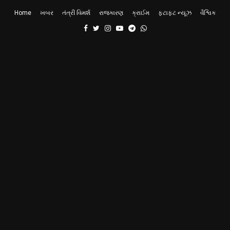
Home
ખબર
તંત્રી વિમર્શ
રાજકારણ
ક્રાઈમ
ફટાફટ ન્યૂઝ
વૈશ્વિક
Facebook
Twitter
Instagram
Youtube
Telegram
Whatsapp