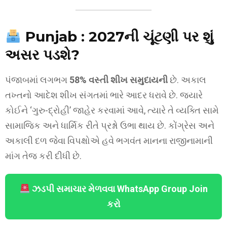
Punjab : 2027ની ચૂંટણી પર શું
અસર પડશે?
પંજાબમાં લગભગ
58% વસ્તી શીખ સમુદાયની
છે. અકાલ
તખ્તનો આદેશ શીખ સંગતમાં ભારે આદર ધરાવે છે. જ્યારે
કોઈને ‘ગુરુ-દ્રોહી’ જાહેર કરવામાં આવે, ત્યારે તે વ્યક્તિ સામે
સામાજિક અને ધાર્મિક રીતે પ્રશ્નો ઉભા થાય છે. કોંગ્રેસ અને
અકાલી દળ જેવા વિપક્ષોએ હવે ભગવંત માનના રાજીનામાની
માંગ તેજ કરી દીધી છે.
ઝડપી સમાચાર મેળવવા WhatsApp Group Join
કરો