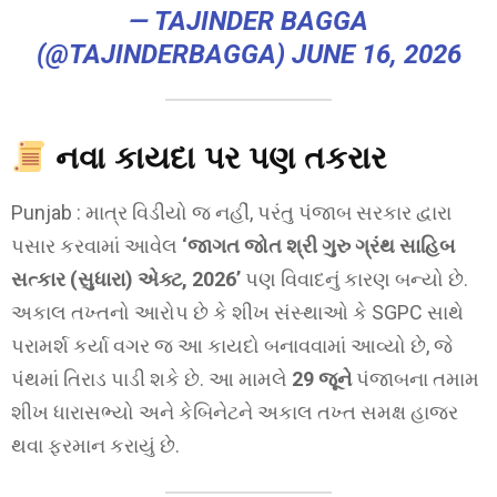
— TAJINDER BAGGA
(@TAJINDERBAGGA)
JUNE 16, 2026
નવા કાયદા પર પણ તકરાર
Punjab : માત્ર વિડીયો જ નહીં, પરંતુ પંજાબ સરકાર દ્વારા
પસાર કરવામાં આવેલ
‘જાગત જોત શ્રી ગુરુ ગ્રંથ સાહિબ
સત્કાર (સુધારા) એક્ટ, 2026’
પણ વિવાદનું કારણ બન્યો છે.
અકાલ તખ્તનો આરોપ છે કે શીખ સંસ્થાઓ કે SGPC સાથે
પરામર્શ કર્યા વગર જ આ કાયદો બનાવવામાં આવ્યો છે, જે
પંથમાં તિરાડ પાડી શકે છે. આ મામલે
29 જૂને
પંજાબના તમામ
શીખ ધારાસભ્યો અને કેબિનેટને અકાલ તખ્ત સમક્ષ હાજર
થવા ફરમાન કરાયું છે.