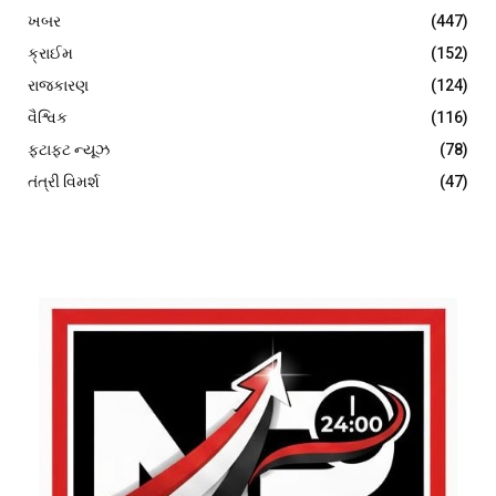
ખબર
(447)
ક્રાઈમ
(152)
રાજકારણ
(124)
વૈશ્વિક
(116)
ફટાફટ ન્યૂઝ
(78)
તંત્રી વિમર્શ
(47)