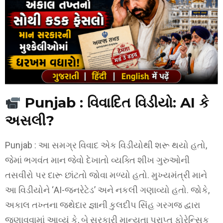
Punjab : વિવાદિત વિડીયો: AI કે
અસલી?
Punjab : આ સમગ્ર વિવાદ એક વિડીયોથી શરૂ થયો હતો,
જેમાં ભગવંત માન જેવો દેખાતો વ્યક્તિ શીખ ગુરુઓની
તસવીરો પર દારૂ છાંટતો જોવા મળ્યો હતો. મુખ્યમંત્રી માને
આ વિડીયોને ‘AI-જનરેટેડ’ અને નકલી ગણાવ્યો હતો. જોકે,
અકાલ તખ્તના જથેદાર જ્ઞાની કુલદીપ સિંહ ગરગજ દ્વારા
જણાવવામાં આવ્યું કે, બે સરકારી માન્યતા પ્રાપ્ત ફોરેન્સિક