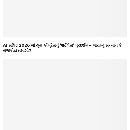
AI સમિટ 2026 માં યુથ કોંગ્રેસનું ‘શર્ટલેસ’ પ્રદર્શન – ભારતનું સન્માન કે
રાજકીય તમાશો?