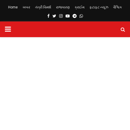
Home
ખબર
તંત્રી વિમર્શ
રાજકારણ
ક્રાઈમ
ફટાફટ ન્યૂઝ
વૈશ્વિક
Facebook
Twitter
Instagram
Youtube
Telegram
Whatsapp
PRIMARY
MENU