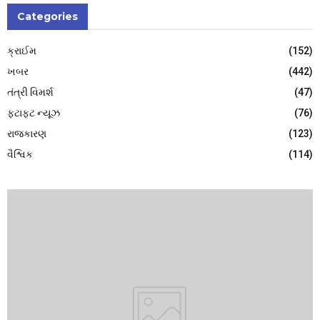
Categories
ક્રાઈમ
(152)
ખબર
(442)
તંત્રી વિમર્શ
(47)
ફટાફટ ન્યૂઝ
(76)
રાજકારણ
(123)
વૈશ્વિક
(114)