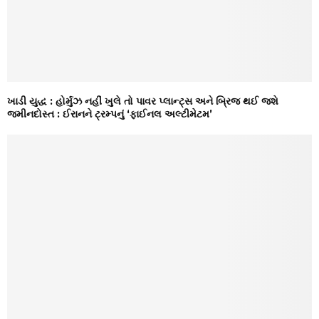
ખાડી યુદ્ધ : હોર્મુઝ નહીં ખુલે તો પાવર પ્લાન્ટ્સ અને બ્રિજ થઈ જશે
જમીનદોસ્ત : ઈરાનને ટ્રમ્પનું ‘ફાઈનલ અલ્ટીમેટમ’