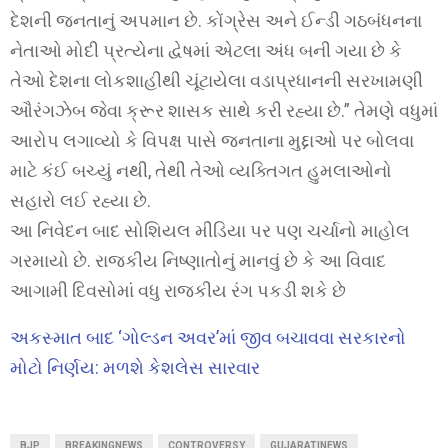
દેશની જનતાનું અપમાન છે. કોંગ્રેસ અને ઈન્ડી ગઠબંધનના
નેતાઓ મોદી પ્રત્યેના દ્વેષમાં એટલા અંધ બની ગયા છે કે
તેઓ દેશના લોકશાહીથી ચૂંટાયેલા વડાપ્રધાનની સરખામણી
ઔરંગઝેબ જેવા ક્રૂર શાસક સાથે કરી રહ્યા છે.” તેમણે વધુમાં
આરોપ લગાવ્યો કે વિપક્ષ પાસે જનતાના મુદ્દાઓ પર બોલવા
માટે કંઈ બચ્યું નથી, તેથી તેઓ વ્યક્તિગત હુમલાઓનો
સહારો લઈ રહ્યા છે.
આ નિવેદન બાદ સોશિયલ મીડિયા પર પણ ચર્ચાનો માહોલ
ગરમાયો છે. રાજકીય નિષ્ણાતોનું માનવું છે કે આ વિવાદ
આગામી દિવસોમાં વધુ રાજકીય રંગ પકડી શકે છે
અકસ્માત બાદ ‘ગોલ્ડન અવર’માં જીવ બચાવવા સરકારનો
મોટો નિર્ણય: મળશે કેશલેસ સારવાર
BJP
BREAKINGNEWS
CONTROVERSY
GUJARATINEWS