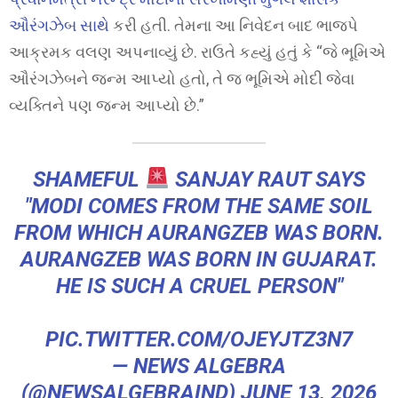
ઔરંગઝેબ સાથે
કરી હતી. તેમના આ નિવેદન બાદ ભાજપે
આક્રમક વલણ અપનાવ્યું છે. રાઉતે કહ્યું હતું કે “જે ભૂમિએ
ઔરંગઝેબને જન્મ આપ્યો હતો, તે જ ભૂમિએ મોદી જેવા
વ્યક્તિને પણ જન્મ આપ્યો છે.”
SHAMEFUL
SANJAY RAUT SAYS
"MODI COMES FROM THE SAME SOIL
FROM WHICH AURANGZEB WAS BORN.
AURANGZEB WAS BORN IN GUJARAT.
HE IS SUCH A CRUEL PERSON"
PIC.TWITTER.COM/OJEYJTZ3N7
— NEWS ALGEBRA
(@NEWSALGEBRAIND)
JUNE 13, 2026