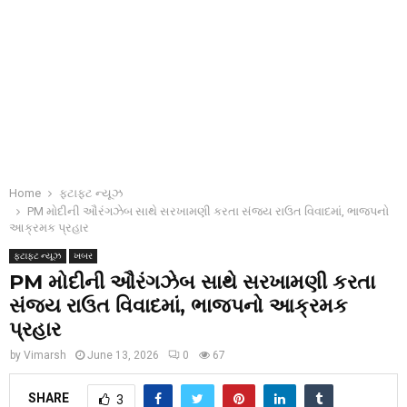
Home
ફટાફટ ન્યૂઝ
PM મોદીની ઔરંગઝેબ સાથે સરખામણી કરતા સંજય રાઉત વિવાદમાં, ભાજપનો
આક્રમક પ્રહાર
ફટાફટ ન્યૂઝ
ખબર
PM મોદીની ઔરંગઝેબ સાથે સરખામણી કરતા
સંજય રાઉત વિવાદમાં, ભાજપનો આક્રમક
પ્રહાર
by
Vimarsh
June 13, 2026
0
67
SHARE
3