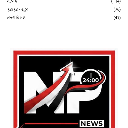
વૈશ્વિક
(114)
ફટાફટ ન્યૂઝ
(76)
તંત્રી વિમર્શ
(47)