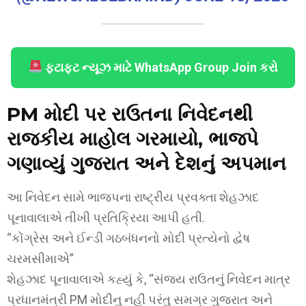
ફટાફટ ન્યૂઝ માટે WhatsApp Group Join કરો
PM મોદી પર રાઉતના નિવેદનથી
રાજકીય માહોલ ગરમાયો, ભાજપે
ગણાવ્યું ગુજરાત અને દેશનું અપમાન
આ નિવેદન સામે ભાજપના રાષ્ટ્રીય પ્રવક્તા શેહઝાદ
પૂનાવાલાએ તીખી પ્રતિક્રિયા આપી હતી.
“કોંગ્રેસ અને ઈન્ડી ગઠબંધનનો મોદી પ્રત્યેનો દ્વેષ
ચરમસીમાએ”
શેહઝાદ પૂનાવાલાએ કહ્યું કે, “સંજય રાઉતનું નિવેદન માત્ર
પ્રધાનમંત્રી PM મોદીનુ નહીં પરંતુ સમગ્ર ગુજરાત અને