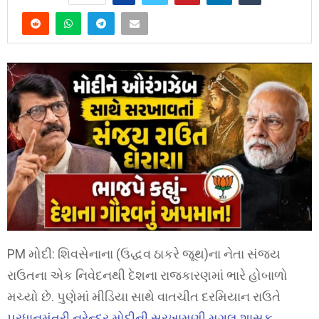
PM મોદી: શિવસેનાના (ઉદ્ધવ ઠાકરે જૂથ)ના નેતા સંજય
રાઉતના એક નિવેદનથી દેશના રાજકારણમાં ભારે હોબાળો
મચ્યો છે. પુણેમાં મીડિયા સાથે વાતચીત દરમિયાન રાઉતે
પ્રધાનમંત્રી નરેન્દ્ર મોદીની સરખામણી મુગલ શાસક