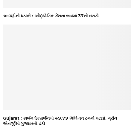
અદાણીનો ધડાકો : ઔદ્યોગિક ગેસના ભાવમાં ₹37નો ઘટાડો
Gujarat : કાર્બન ઉત્સર્જનમાં 49.79 મિલિયન ટનનો ઘટાડો, ગ્રીન
એનર્જીમાં ગુજરાતનો ડંકો