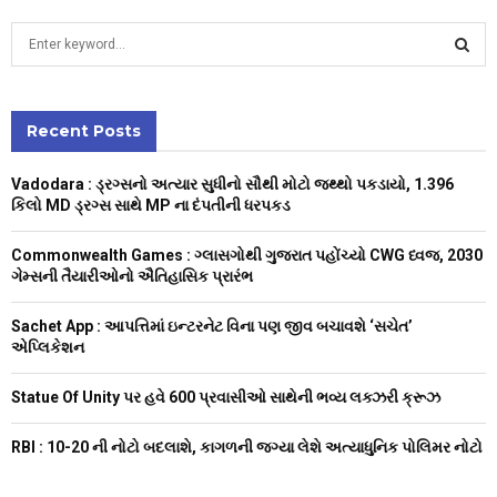
S
e
a
S
r
c
Recent Posts
E
h
f
A
Vadodara : ડ્રગ્સનો અત્યાર સુધીનો સૌથી મોટો જથ્થો પકડાયો, 1.396
o
કિલો MD ડ્રગ્સ સાથે MP ના દંપતીની ધરપકડ
r
R
:
Commonwealth Games : ગ્લાસગોથી ગુજરાત પહોંચ્યો CWG ધ્વજ, 2030
C
ગેમ્સની તૈયારીઓનો ઐતિહાસિક પ્રારંભ
H
Sachet App : આપત્તિમાં ઇન્ટરનેટ વિના પણ જીવ બચાવશે ‘સચેત’
એપ્લિકેશન
Statue Of Unity પર હવે 600 પ્રવાસીઓ સાથેની ભવ્ય લક્ઝરી ક્રૂઝ
RBI : ₹10-20 ની નોટો બદલાશે, કાગળની જગ્યા લેશે અત્યાધુનિક પોલિમર નોટો