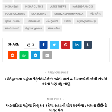
INDIANEWS
INDIAPOLITICS
LATESTNEWS
NARENDRAMODI
POLITICALNEWS
SANJAYRAUT
SHEHZADPOONAWALLA
ઔરંગઝેબ
ગુજરાતસમાચાર
તાજાસમાચાર
નરેન્દ્રમોદી
ભાજપ
મહારાષ્ટ્રરાજકારણ
રાજકીયવિવાદ
શેહઝાદપૂનાવાલા
સંજયરાઉત
SHARE
3
PREVIOUS POST
ઈતિહાસના પહેલા ‘ટ્રિલિયોનેર’! જેની પાસે 4 દિગ્ગજોની ભેગી સંપત્તિ
કરતા પણ વધુ નાણું
NEXT POST
અઠવાડિયા પહેલા નિયુક્ત કરેલા સયાની ઘોષ ઘરભેગા : મમતા દીદીનો
પાવર પંચ