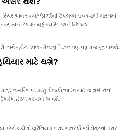
વી અસર થશે?
 છે કે સ્થિર અને સ્વચ્છ ઊર્જાની ઉપલબ્ધતા વધવાથી ભારતમાં
ેન્ટર, હાઈ-ટેક મેન્યુફેક્ચરિંગ અને ડિજિટલ
ઝીરો અને ગ્રીન ડેવલપમેન્ટનું વિઝન પણ વધુ મજબૂત બનશે.
હથિયાર માટે થશે?
ત્ર નાગરિક પરમાણુ વીજ ઉત્પાદન માટે જ થશે. તેનો
દેખરેખ હેઠળ કરવામાં આવશે.
ા વચ્ચે થયેલો યુરેનિયમ કરાર માત્ર ઊર્જા ક્ષેત્રનો કરાર