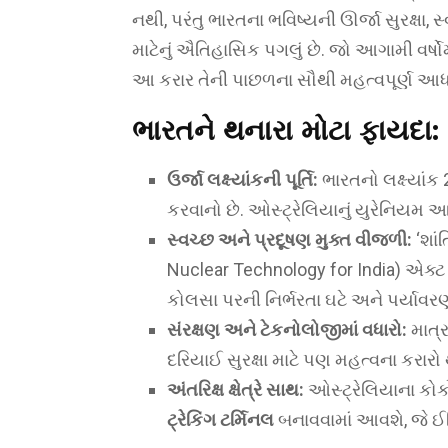
નથી, પરંતુ ભારતના ભવિષ્યની ઊર્જા સુરક્ષા,
માટેનું ઐતિહાસિક પગલું છે. જો આગામી વર્ષોમા
આ કરાર તેની પાછળના સૌથી મહત્વપૂર્ણ આધ
ભારતને થનારા મોટા ફાયદા:
ઉર્જા લક્ષ્યાંકની પૂર્તિ:
ભારતનો લક્ષ્યાંક 
કરવાનો છે. ઓસ્ટ્રેલિયાનું યુરેનિયમ આ 
સ્વચ્છ અને પ્રદૂષણ મુક્ત વીજળી:
‘શાં
Nuclear Technology for India) એક્ટ હ
કોલસા પરની નિર્ભરતા ઘટે અને પર્યાવર
સંરક્ષણ અને ટેકનોલોજીમાં વધારો:
માત્
દરિયાઈ સુરક્ષા માટે પણ મહત્વના કરારો 
અંતરિક્ષ ક્ષેત્રે સાથ:
ઓસ્ટ્રેલિયાના કો
ટ્રેકિંગ ટર્મિનલ
બનાવવામાં આવશે, જે ઈન