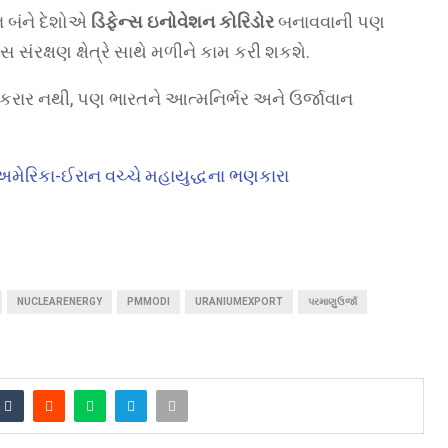
ન બંને દેશોએ
ડિફેન્સ ઇનોવેશન કોરિડોર
બનાવવાની પણ
્સ સંરક્ષણ ક્ષેત્રે સાથે મળીને કામ કરી શકશે.
 કરાર નથી, પણ ભારતને આત્મનિર્ભર અને ઉર્જાવાન
ે? અમેરિકા-ઈરાન વચ્ચે મહાયુદ્ધના ભણકારા
NUCLEARENERGY
PMMODI
URANIUMEXPORT
પરમાણુઉર્જા