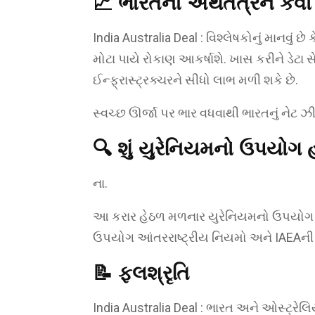
📈 ભારતના અર્થતંત્રને કે
India Australia Deal : વિશ્લેષકોનું માનવું
મોટા પાયે રોકાણ આકર્ષાશે. ખાસ કરીને ડેટા સ
ઈન્ફ્રાસ્ટ્રક્ચરને સીધો લાભ મળી શકે છે.
સ્વચ્છ ઊર્જા પર ભાર વધવાથી ભારતનું નેટ 
🔍 શું યુરેનિયમનો ઉપયોગ 
ના.
આ કરાર હેઠળ મળનાર યુરેનિયમનો ઉપયોગ મા
ઉપયોગ આંતરરાષ્ટ્રીય નિયમો અને IAEAની 
📝 ફલશ્રૃતિ
India Australia Deal : ભારત અને ઓસ્ટ્રેલિય