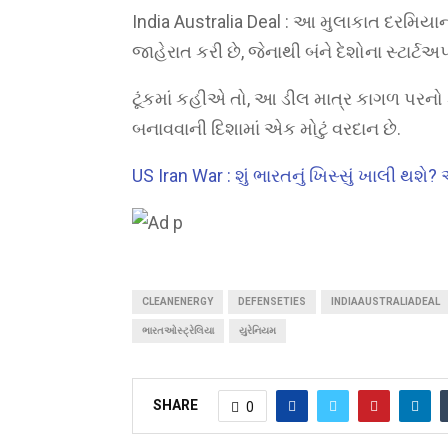
India Australia Deal : આ મુલાકાત દરમિયા
જાહેરાત કરી છે, જેનાથી બંને દેશોના સ્ટાર્ટઅપ
ટૂંકમાં કહીએ તો, આ ડીલ માત્ર કાગળ પરનો
બનાવવાની દિશામાં એક મોટું વરદાન છે.
US Iran War : શું ભારતનું ખિસ્સું ખાલી થશ
CLEANENERGY
DEFENSETIES
INDIAAUSTRALIADEAL
ભારતઓસ્ટ્રેલિયા
યુરેનિયમ
SHARE
0