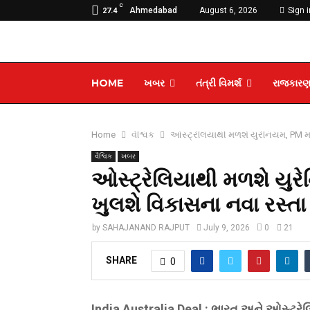
C
Ahmedabad
August 6, 2026
Sign i
27.4
HOME
ખબર
તંત્રી વિમર્શ
રાજકાર
Home
વૈશ્વિક
ઓસ્ટ્રેલિયાથી મળશે યુરેનિયમ, PM મ
વૈશ્વિક
ખબર
ઓસ્ટ્રેલિયાથી મળશે યુર
ખુલશે વિકાસના નવા રસ્તા
by
SAHAJANAND RAJPUT
July 9, 2026
0
21
SHARE
0
India Australia Deal : ભારત અને ઓસ્ટ્રેલ