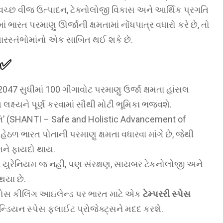
 સ્વચ્છ વીજ ઉત્પાદન, ટેક્નોલોજી વિકાસ અને આર્થિક પ્રગતિ
ં ભારત પરમાણુ ઊર્જાની ક્ષમતામાં નોંધપાત્ર વધારો કરે છે, તો
ારસ્તંભોમાંનો એક સાબિત થઈ શકે છે.
✅
2047 સુધીમાં 100 ગીગાવોટ પરમાણુ ઉર્જા ક્ષમતા હાંસલ
લક્ષ્યને પૂર્ણ કરવામાં સૌથી મોટી ભૂમિકા ભજવશે.
તિ’ (SHANTI – Safe and Holistic Advancement of
ેઠળ ભારત પોતાની પરમાણુ ક્ષમતા વધારવા માંગે છે, જેથી
ણને ફાયદો થાય.
ર યુરેનિયમ જ નહીં, પણ સંરક્ષણ, સાયબર ટેકનોલોજી અને
થયા છે.
કોસ કીલિંગ આઇલેન્ડ પર ભારત માટે એક
ટેમ્પરરી સ્પેસ
્ડિયન સ્પેસ ફ્લાઈટ પ્રોજેક્ટ્સને મદદ કરશે.