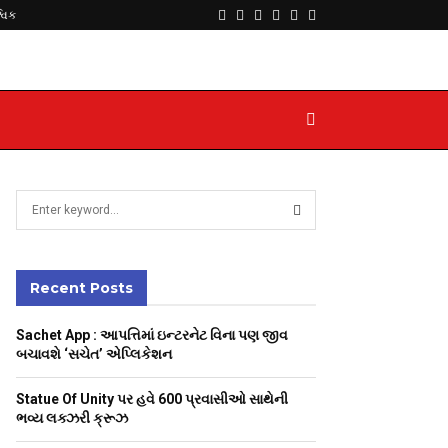
Facebook
Twitter
Instagram
Youtube
Telegram
Whatsapp
્વિક
S
e
a
S
r
c
Recent Posts
E
h
f
A
Sachet App : આપત્તિમાં ઇન્ટરનેટ વિના પણ જીવ
o
બચાવશે ‘સચેત’ એપ્લિકેશન
r
R
:
Statue Of Unity પર હવે 600 પ્રવાસીઓ સાથેની
C
ભવ્ય લક્ઝરી ક્રૂઝ