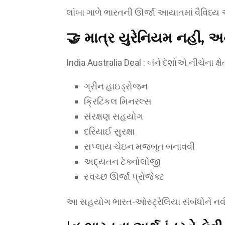
લાંબા ગાળે ભારતની ઊર્જા આયાતમાં વૈવિધ્ય 
🤝 માત્ર યુરેનિયમ નહીં, અન
India Australia Deal : બંને દેશોએ નીચેના ક્
ગ્રીન હાઇડ્રોજન
ક્રિટિકલ મિનરલ્સ
સંરક્ષણ સહયોગ
દરિયાઈ સુરક્ષા
સપ્લાય ચેઇન મજબૂત બનાવવી
અદ્યતન ટેક્નોલોજી
સ્વચ્છ ઊર્જા પ્રોજેક્ટ
આ સહયોગ ભારત-ઓસ્ટ્રેલિયા સંબંધોને ન