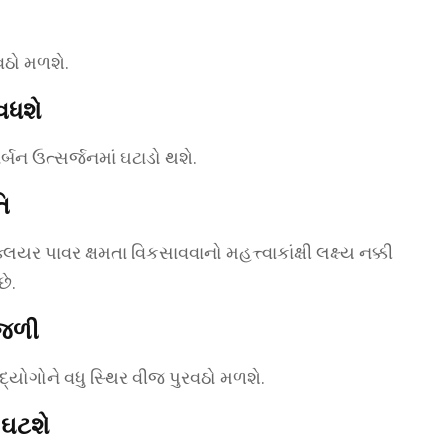
વઠો મળશે.
વધશે
ર્બન ઉત્સર્જનમાં ઘટાડો થશે.
િ
ર પાવર ક્ષમતા વિકસાવવાનો મહત્ત્વાકાંક્ષી લક્ષ્ય નક્કી
છે.
ીજળી
ઉદ્યોગોને વધુ સ્થિર વીજ પુરવઠો મળશે.
 ઘટશે