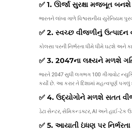
✅ 1. ઊર્જા સુરક્ષા મજબૂત બનશે
ભારતને લાંબા ગાળે વિશ્વસનીય યુરેનિયમ પુર
✅ 2. સ્વચ્છ વીજળીનું ઉત્પાદન 
કોલસા પરની નિર્ભરતા ધીમે ધીમે ઘટશે અને કા
✅ 3. 2047ના લક્ષ્યને મળશે ગત
ભારતે 2047 સુધી લગભગ 100 ગીગાવોટ ન્યુક્લિય
કર્યો છે. આ કરાર તે દિશામાં મહત્વપૂર્ણ પગલું 
✅ 4. ઉદ્યોગોને મળશે સતત વ
ડેટા સેન્ટર, સેમિકન્ડક્ટર, AI અને હાઈ-ટેક 
✅ 5. આયાતી ઇંધણ પર નિર્ભરતા