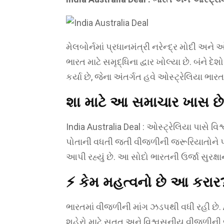
મેલબોર્નમાં પ્રધાનમંત્રી નરેન્દ્ર મોદી અ
ભારત માટે સમૃદ્ધિના દ્વાર ખોલ્યા છે. બંને 
કર્યા છે, જેના અંતર્ગત હવે ઓસ્ટ્રેલિયા ભા
શા માટે આ સમાચાર ખાસ છ
India Australia Deal : ઓસ્ટ્રેલિયા પાસે વ
પોતાની વધતી જતી વીજળીની જરૂરિયાતોને પહો
આપી રહ્યું છે. આ સોદો ભારતની ઉર્જા સુરક્ષ
⚡ કેમ મહત્વનો છે આ કરાર
ભારતમાં વીજળીની માંગ ઝડપથી વધી રહી છે. AI, 
શહેરો માટે સતત અને વિશ્વસનીય વીજળીની 