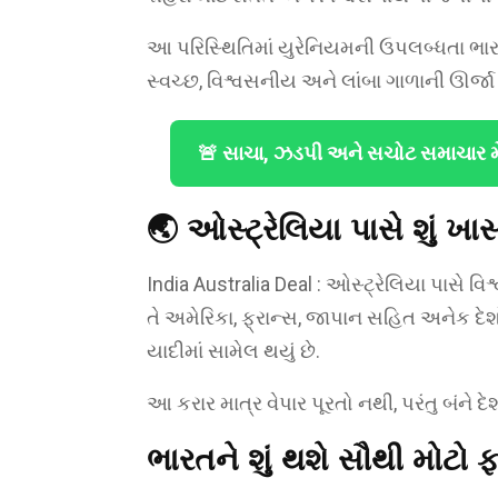
આ પરિસ્થિતિમાં યુરેનિયમની ઉપલબ્ધતા ભા
સ્વચ્છ, વિશ્વસનીય અને લાંબા ગાળાની ઊર્જ
🚨 સાચા, ઝડપી અને સચોટ સમાચાર 
🌏 ઓસ્ટ્રેલિયા પાસે શું ખા
India Australia Deal : ઓસ્ટ્રેલિયા પાસે વિ
તે અમેરિકા, ફ્રાન્સ, જાપાન સહિત અનેક દેશ
યાદીમાં સામેલ થયું છે.
આ કરાર માત્ર વેપાર પૂરતો નથી, પરંતુ બંને દે
ભારતને શું થશે સૌથી મોટો 