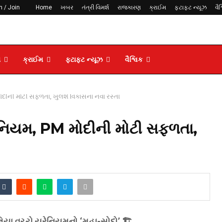
n / Join
Home
ખબર
તંત્રી વિમર્શ
રાજકારણ
ક્રાઈમ
ફટાફટ ન્યૂઝ
વૈશ
ણ
ક્રાઈમ
ફટાફટ ન્યૂઝ
વૈશ્વિક
ોદીની મોટી સફળતા, ખુલશે વિકાસના નવા રસ્તા
ેનિયમ, PM મોદીની મોટી સફળતા,
િયા વચ્ચે યુરેનિયમનો ‘મહા-સોદો’ 🏗️