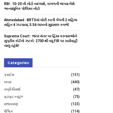
H
RBI : ₹10-20 ની નોટો બદલાશે, કાગળની જગ્યા લેશે
અત્યાધુનિક પોલિમર નોટો
Ahmedabad : BRTSમાં ચોરી કરતી ગેંગની 2 મહિલા
સહિત 4 ઝડપાયા, ₹5.56 લાખનો મુદ્દામાલ કબજે
Supreme Court : જંતર મંતર પર હિંસા કરનારાઓને
સુપ્રીમ કોર્ટનો ઝટકો: 2700 થી વધુ FIR પર કાર્યવાહી
ચાલુ રહેશે!
Categories
ક્રાઈમ
(151)
ખબર
(440)
તંત્રી વિમર્શ
(47)
ફટાફટ ન્યૂઝ
(75)
રાજકારણ
(123)
વૈશ્વિક
(114)