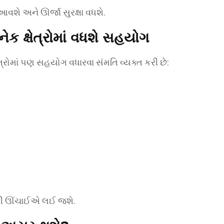
આવશે અને ઊર્જા સુરક્ષા વધશે.
ેક ક્ષેત્રોમાં વધશે સહયોગ
ષેત્રોમાં પણ સહયોગ વધારવા સંમતિ વ્યક્ત કરી છે:
વી ઊંચાઈએ લઈ જશે.