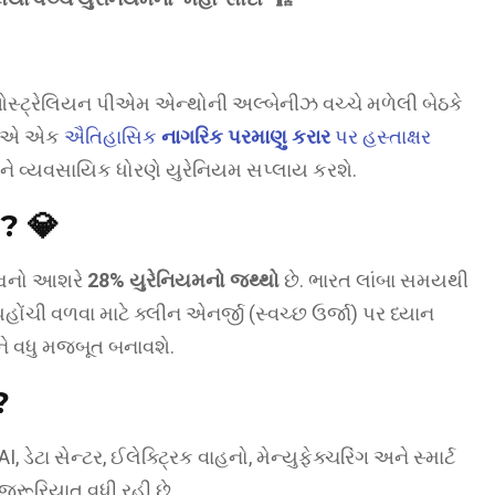
ને ઓસ્ટ્રેલિયન પીએમ એન્થોની અલ્બેનીઝ વચ્ચે મળેલી બેઠકે
દેશોએ એક
ઐતિહાસિક
નાગરિક પરમાણુ કરાર
પર હસ્તાક્ષર
રતને વ્યવસાયિક ધોરણે યુરેનિયમ સપ્લાય કરશે.
ે?
💎
િશ્વનો આશરે
28% યુરેનિયમનો જથ્થો
છે. ભારત લાંબા સમયથી
ંચી વળવા માટે ક્લીન એનર્જી (સ્વચ્છ ઉર્જા) પર ધ્યાન
ાને વધુ મજબૂત બનાવશે.
?
ડેટા સેન્ટર, ઈલેક્ટ્રિક વાહનો, મેન્યુફેક્ચરિંગ અને સ્માર્ટ
જરૂરિયાત વધી રહી છે.