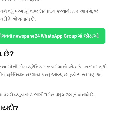
રતને વધુ પરમાણુ વીજ ઉત્પાદન કરવાની તક આપશે, જે
ા તરીકે ઓળખાય છે.
મેળવવા newspane24 WhatsApp Group માં જોડાઓ
સ છે?
શ્વના સૌથી મોટા યુરેનિયમ ભંડારોમાંનો એક છે. અત્યાર સુધી
ોને યુરેનિયમ સપ્લાય કરતું આવ્યું છે. હવે ભારત પણ આ
શો વચ્ચે વ્યૂહાત્મક ભાગીદારીને વધુ મજબૂત બનાવે છે.
ફાયદો?