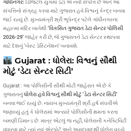
ગાંધીનગર:
ડિજિટલ યુગમાં ડેટા એ નવી સંપત્તિ છે અને આ
સંપત્તિનો સંગ્રહ કરવા માટે ગુજરાત હવે વિશ્વનું કેન્દ્ર બનવા
જઈ રહ્યું છે. મુખ્યમંત્રી શ્રી ભૂપેન્દ્ર પટેલે ગાંધીનગરના
મહાત્મા મંદિર ખાતેથી
‘વિકસિત ગુજરાત ડેટા સેન્ટર પોલિસી
2026-29’
જાહેર કરી છે, જે ગુજરાતને ડેટા સેન્ટર સ્થાપવા
માટે દેશનું ‘બેસ્ટ ડેસ્ટિનેશન’ બનાવશે.
Gujarat : ધોલેરા: વિશ્વનું સૌથી
મોટું ‘ડેટા સેન્ટર સિટી’
Gujarat : આ પોલિસીની સૌથી મોટી જાહેરાત એ છે કે
ગુજરાતનું
ધોલેરા હવે વિશ્વનું સૌથી મોટું ‘ડેટા સેન્ટર સિટી’
બનવા જઈ રહ્યું છે. નાયબ મુખ્યમંત્રી શ્રી હર્ષ સંઘવીએ
જણાવ્યું હતું કે ધોલેરામાં અત્યારે પોલિસીની ક્ષમતા કરતા
બમણી ડિમાન્ડ છે. માત્ર એટલું જ નહીં, ધોલેરાની કનેક્ટિવિટી
વધારવા માટે ત્યાં નવું એરપોર્ટ અને અમદાવાદથી ધોલેરા વચ્ચે