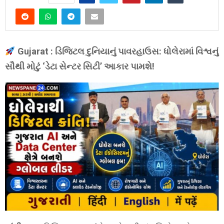
Gujarat : ડિજિટલ દુનિયાનું પાવરહાઉસ: ધોલેરામાં વિશ્વનું
સૌથી મોટું ‘ડેટા સેન્ટર સિટી’ આકાર પામશે!