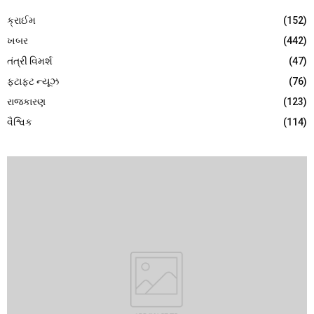
ક્રાઈમ
(152)
ખબર
(442)
તંત્રી વિમર્શ
(47)
ફટાફટ ન્યૂઝ
(76)
રાજકારણ
(123)
વૈશ્વિક
(114)