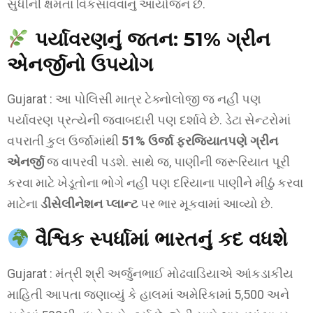
સુધીની ક્ષમતા વિકસાવવાનું આયોજન છે.
પર્યાવરણનું જતન: 51% ગ્રીન
એનર્જીનો ઉપયોગ
Gujarat : આ પોલિસી માત્ર ટેક્નોલોજી જ નહીં પણ
પર્યાવરણ પ્રત્યેની જવાબદારી પણ દર્શાવે છે. ડેટા સેન્ટરોમાં
વપરાતી કુલ ઉર્જામાંથી
51% ઉર્જા ફરજિયાતપણે ગ્રીન
એનર્જી
જ વાપરવી પડશે. સાથે જ, પાણીની જરૂરિયાત પૂરી
કરવા માટે ખેડૂતોના ભોગે નહીં પણ દરિયાના પાણીને મીઠું કરવા
માટેના
ડીસેલીનેશન પ્લાન્ટ
પર ભાર મૂકવામાં આવ્યો છે.
વૈશ્વિક સ્પર્ધામાં ભારતનું કદ વધશે
Gujarat : મંત્રી શ્રી અર્જુનભાઈ મોઢવાડિયાએ આંકડાકીય
માહિતી આપતા જણાવ્યું કે હાલમાં અમેરિકામાં 5,500 અને