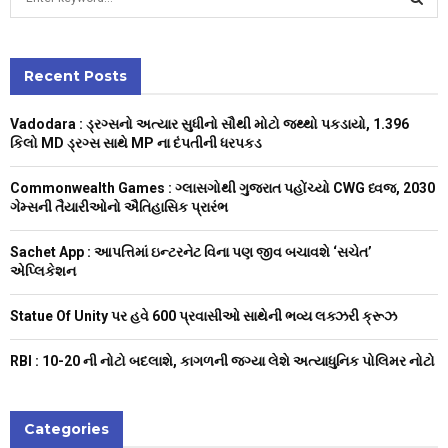
e
a
S
r
c
Recent Posts
E
h
f
A
Vadodara : ડ્રગ્સનો અત્યાર સુધીનો સૌથી મોટો જથ્થો પકડાયો, 1.396
o
કિલો MD ડ્રગ્સ સાથે MP ના દંપતીની ધરપકડ
r
R
:
Commonwealth Games : ગ્લાસગોથી ગુજરાત પહોંચ્યો CWG ધ્વજ, 2030
C
ગેમ્સની તૈયારીઓનો ઐતિહાસિક પ્રારંભ
H
Sachet App : આપત્તિમાં ઇન્ટરનેટ વિના પણ જીવ બચાવશે ‘સચેત’
એપ્લિકેશન
Statue Of Unity પર હવે 600 પ્રવાસીઓ સાથેની ભવ્ય લક્ઝરી ક્રૂઝ
RBI : ₹10-20 ની નોટો બદલાશે, કાગળની જગ્યા લેશે અત્યાધુનિક પોલિમર નોટો
Categories