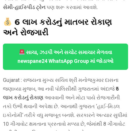
સેમી-હાઈસ્પીડ ટ્રેન
પણ શરૂ કરવામાં આવશે.
₹6 લાખ કરોડનું માતબર રોકાણ
અને રોજગારી
સાચા, ઝડપી અને સચોટ સમાચાર મેળવવા
newspane24 WhatsApp Group માં જોડાઓ
Gujarat : રાજ્યના મુખ્ય સચિવ શ્રી મનોજકુમાર દાસના
જણાવ્યા મુજબ, આ નવી પોલિસીથી ગુજરાતમાં અંદાજે
₹6
લાખ કરોડનું રોકાણ
આવવાની અને મોટા પાયે રોજગારીની
તકો ઉભી થવાની અપેક્ષા છે. આનાથી ગુજરાત ‘હાઈ-મિડલ
ઇકોનોમી’ તરીકે વધુ મજબૂત બનશે. સરકારને અત્યાર સુધીમાં
10 ગીગાવોટ ક્ષમતાના પ્રસ્તાવો મળ્યા છે, જેમાંથી 8 ગીગાવોટ