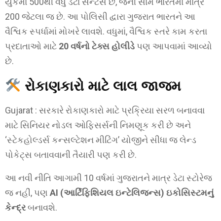
યુકેમાં 500થી વધુ ડેટા સેન્ટર્સ છે, જેની સામે ભારતમાં માત્ર
200 જેટલા જ છે. આ પોલિસી દ્વારા ગુજરાત ભારતને આ
વૈશ્વિક સ્પર્ધામાં મોખરે લાવશે. વધુમાં, વૈશ્વિક સ્તરે કામ કરતા
પ્રદાતાઓ માટે
20 વર્ષનો ટેક્સ હોલીડે
પણ આપવામાં આવ્યો
છે.
રોકાણકારો માટે લાલ જાજમ
Gujarat : સરકારે રોકાણકારો માટે પ્રક્રિયા સરળ બનાવવા
માટે સિનિયર નોડલ ઓફિસર્સની નિમણૂક કરી છે અને
‘સ્ટેકહોલ્ડર્સ કન્સલ્ટેશન મીટિંગ’ યોજીને સીધા જ લેન્ડ
પોકેટ્સ બતાવવાની તૈયારી પણ કરી છે.
આ નવી નીતિ આગામી 10 વર્ષમાં ગુજરાતને માત્ર ડેટા સ્ટોરેજ
જ નહીં, પણ
AI (આર્ટિફિશિયલ ઇન્ટેલિજન્સ) ઇકોસિસ્ટમનું
કેન્દ્ર
બનાવશે.