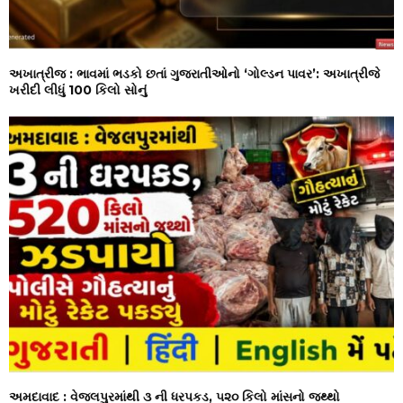
અખાત્રીજ : ભાવમાં ભડકો છતાં ગુજરાતીઓનો ‘ગોલ્ડન પાવર’: અખાત્રીજે
ખરીદી લીધું 100 કિલો સોનું
અમદાવાદ : વેજલપુરમાંથી ૩ ની ધરપકડ, ૫૨૦ કિલો માંસનો જથ્થો