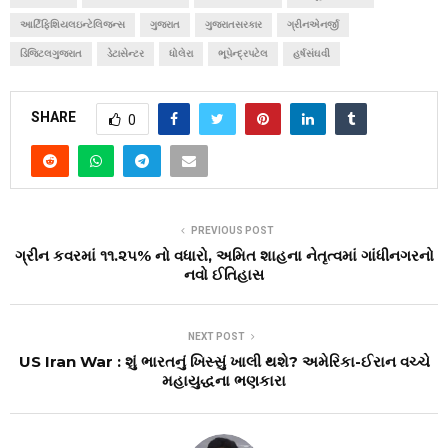
આર્ટિફિશિયલઇન્ટેલિજન્સ
ગુજરાત
ગુજરાતસરકાર
ગ્રીનએનર્જી
ડિજિટલગુજરાત
ડેટાસેન્ટર
ધોલેરા
ભૂપેન્દ્રપટેલ
હર્ષસંઘવી
SHARE
0
PREVIOUS POST
ગ્રીન કવરમાં ૧૧.૨૫% નો વધારો, અમિત શાહના નેતૃત્વમાં ગાંધીનગરનો
નવો ઈતિહાસ
NEXT POST
US Iran War : શું ભારતનું ખિસ્સું ખાલી થશે? અમેરિકા-ઈરાન વચ્ચે
મહાયુદ્ધના ભણકારા