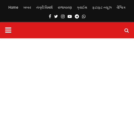
Home
ખબર
તંત્રી વિમર્શ
રાજકારણ
ક્રાઈમ
ફટાફટ ન્યૂઝ
વૈશ્વિક
Facebook
Twitter
Instagram
Youtube
Telegram
Whatsapp
PRIMARY
MENU