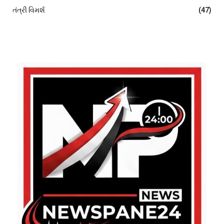
તંત્રી વિમર્શ
(47)