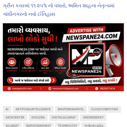
ગ્રીન કવરમાં ૧૧.૨૫% નો વધારો, અમિત શાહના નેતૃત્વમાં
ગાંધીનગરનો નવો ઈતિહાસ
AI
ARTIFICIALINTELLIGENCE
BHUPENDRAPATEL
CLOUDCOMPUTING
DATACENTER
DHOLERA
DIGITALGUJARAT
GREENENERGY
GUJARAT
HARSHSANGHAVI
TECHNOLOGY
અર્જૂનમોઢવાડિયા