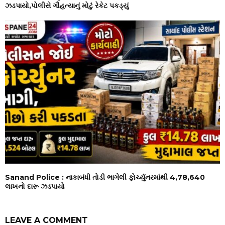
ઝડપાયો,પોલીસે ગૌહત્યાનું મોટું રેકેટ પકડ્યું
Sanand Police : નાકાબંધી તોડી ભાગેલી ફોર્ચ્યુનરમાંથી ₹4,78,640
લાખનો દારૂ ઝડપાયો
LEAVE A COMMENT