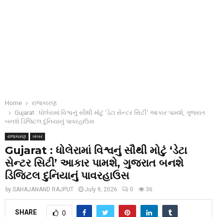
Home
રાજકારણ
Gujarat : ધોલેરામાં વિશ્વનું સૌથી મોટું ‘ડેટા સેન્ટર સિટી’ આકાર પામશે, ગુજરાત
બનશે ડિજિટલ દુનિયાનું પાવરહાઉસ
રાજકારણ
ખબર
Gujarat : ધોલેરામાં વિશ્વનું સૌથી મોટું ‘ડેટા
સેન્ટર સિટી’ આકાર પામશે, ગુજરાત બનશે
ડિજિટલ દુનિયાનું પાવરહાઉસ
by
SAHAJANAND RAJPUT
July 9, 2026
0
36
SHARE
0