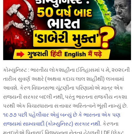
કોમ્યુનિસ્ટ : ભારતીય લોકશાહીના ઈતિહાસમાં ૫ મે, ૨૦૨૬ની
તારીખ સુવર્ણ અક્ષરે (અથવા કદાચ લાલ શાહીથી) લખવામાં
આવશે. કેરળ વિધાનસભા ચૂંટણીના પરિણામોએ માત્ર એક
રાજ્યની સરકાર બદલી નથી, પરંતુ ભારતના રાજકીય નકશા
પરથી એક વિચારધારાના સત્તાવાર અસ્તિત્વને ભૂંસી નાખ્યું છે.
૧૯૭૭ પછી પહેલીવાર એવું બન્યું છે કે ભારતના એક પણ
રાજ્યમાં સામ્યવાદી (કોમ્યુનિસ્ટ) સરકાર નથી
. કેરળના
મતદારોએ પિનારાઈ વિજયનના નેતૃત્વ હેઠળની LDF (લેફ્ટ