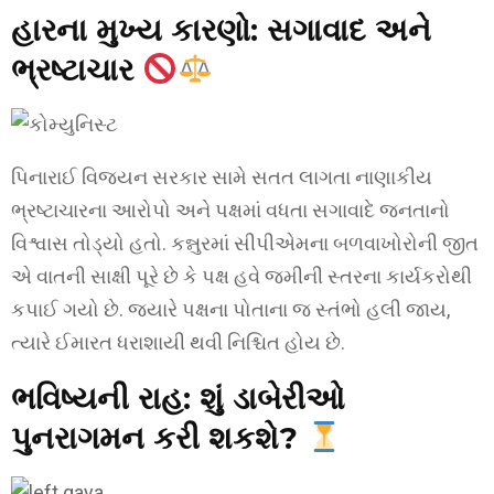
હારના મુખ્ય કારણો: સગાવાદ અને
ભ્રષ્ટાચાર
પિનારાઈ વિજયન સરકાર સામે સતત લાગતા નાણાકીય
ભ્રષ્ટાચારના આરોપો અને પક્ષમાં વધતા સગાવાદે જનતાનો
વિશ્વાસ તોડ્યો હતો. કન્નુરમાં સીપીએમના બળવાખોરોની જીત
એ વાતની સાક્ષી પૂરે છે કે પક્ષ હવે જમીની સ્તરના કાર્યકરોથી
કપાઈ ગયો છે. જ્યારે પક્ષના પોતાના જ સ્તંભો હલી જાય,
ત્યારે ઈમારત ધરાશાયી થવી નિશ્ચિત હોય છે.
ભવિષ્યની રાહ: શું ડાબેરીઓ
પુનરાગમન કરી શકશે?