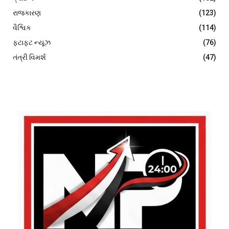
રાજકારણ
(123)
વૈશ્વિક
(114)
ફટાફટ ન્યૂઝ
(76)
તંત્રી વિમર્શ
(47)