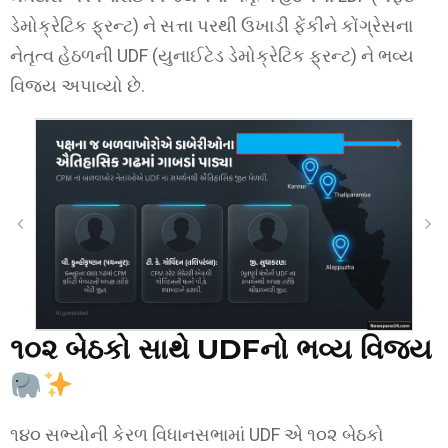
ડેમોક્રેટિક ફ્રન્ટ) ને સત્તા પરથી ઉખાડી ફેંકીને કોંગ્રેસના
નેતૃત્વ હેઠળની UDF (યુનાઈટેડ ડેમોક્રેટિક ફ્રન્ટ) ને ભવ્ય
વિજય અપાવ્યો છે.
૧૦૨ બેઠકો સાથે UDFનો ભવ્ય વિજય
૧૪૦ સભ્યોની કેરળ વિધાનસભામાં UDF એ ૧૦૨ બેઠકો