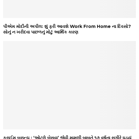
પીએમ મોદીની અપીલ: શું ફરી આવશે Work From Home ના દિવસો?
સોનું ન ખરીદવા પાછળનું મોટું આર્થિક કારણ
ક્રાઈમ બ્રાન્ચ : ‘ઓટલે બેસવા’ જેવી મામૂલી બાબતે ૧૭ વર્ષના સગીરે ઘડ્યું