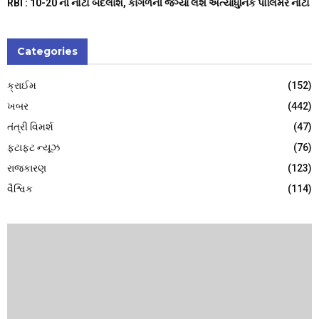
RBI : ₹10-20 ની નોટો બદલાશે, કાગળની જગ્યા લેશે અત્યાધુનિક પોલિમર નોટો
Categories
ક્રાઈમ
(152)
ખબર
(442)
તંત્રી વિમર્શ
(47)
ફટાફટ ન્યૂઝ
(76)
રાજકારણ
(123)
વૈશ્વિક
(114)