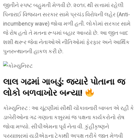
જીતીને સ્પષ્ટ બહુમતી મેળવી છે. ૨૦૧૬ થી સત્તામાં રહેલી
પિનારાઈ વિજયન સરકાર સામે પ્રચંડ વિરોધની લહેર (Anti-
incumbency wave) જોવા મળી હતી. લોકોમાં સરકાર સામે
જે રોષ હતો તે મતના રૂપમાં બહાર આવ્યો છે. આ જીત બાદ
શશી થરૂર જેવા નેતાઓએ નીતિઓમાં ફેરફાર અને આર્થિક
પુનરુત્થાનની હાકલ કરી છે.
લાલ ગઢમાં ગાબડું: જ્યારે પોતાના જ
લોકો બળવાખોર બન્યા!
કોમ્યુનિસ્ટ : આ ચૂંટણીમાં સૌથી ચોંકાવનારી બાબત એ રહી કે
ડાબેરીઓના ગઢ ગણાતા કન્નુરમાં જ પક્ષના કાર્યકરોનો રોષ
જોવા મળ્યો. સીપીએમના પૂર્વ નેતા વી. કુંહીકૃષ્ણને
પય્યાન્નુરમાં યુડીએફના ટેકાથી અપક્ષ તરીકે જીત મેળવી