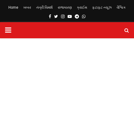
Home
ખબર
તંત્રી વિમર્શ
રાજકારણ
ક્રાઈમ
ફટાફટ ન્યૂઝ
વૈશ્વિક
Facebook
Twitter
Instagram
Youtube
Telegram
Whatsapp
PRIMARY
MENU