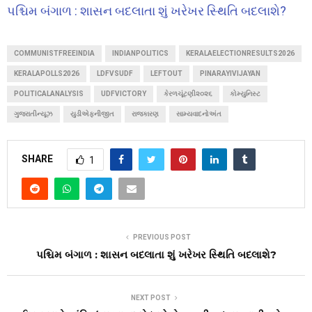
પશ્ચિમ બંગાળ : શાસન બદલાતા શું ખરેખર સ્થિતિ બદલાશે?
COMMUNISTFREEINDIA
INDIANPOLITICS
KERALAELECTIONRESULTS2026
KERALAPOLLS2026
LDFVSUDF
LEFTOUT
PINARAYIVIJAYAN
POLITICALANALYSIS
UDFVICTORY
કેરળચૂંટણી૨૦૨૬
કોમ્યુનિસ્ટ
ગુજરાતીન્યૂઝ
યુડીએફનીજીત
રાજકારણ
સામ્યવાદનોઅંત
SHARE
1
PREVIOUS POST
પશ્ચિમ બંગાળ : શાસન બદલાતા શું ખરેખર સ્થિતિ બદલાશે?
NEXT POST