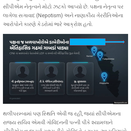
સીપીએમ નેતૃત્વને મોટો ઝટકો આપ્યો છે. પક્ષના નેતૃત્વ પર
લાગેલા સગાવાદ (Nepotism) અને નાણાકીય ગેરરીતિઓના
આરોપોને કારણે કેડરોમાં ભારે આક્રોશ હતો.
થલીપરમ્બામાં પણ સ્થિતિ એવી જ રહી, જ્યાં સીપીએમના
રાજ્ય સચિવ એમવી ગોવિંદનની પત્ની પીકે શ્યામલાને