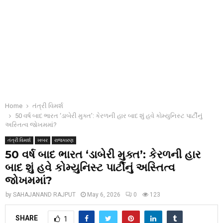
Home
તંત્રી વિમર્શ
50 વર્ષ બાદ ભારત ‘ડાબેરી મુક્ત’: કેરળની હાર બાદ શું હવે કોમ્યુનિસ્ટ પાર્ટીનું
અસ્તિત્વ જોખમમાં?
તંત્રી વિમર્શ
ખબર
રાજકારણ
50 વર્ષ બાદ ભારત ‘ડાબેરી મુક્ત’: કેરળની હાર
બાદ શું હવે કોમ્યુનિસ્ટ પાર્ટીનું અસ્તિત્વ
જોખમમાં?
by
SAHAJANAND RAJPUT
May 6, 2026
0
123
SHARE
1