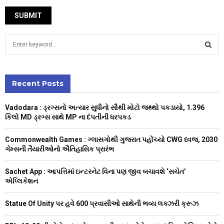
S
e
a
S
r
c
Recent Posts
E
h
f
A
Vadodara : ડ્રગ્સનો અત્યાર સુધીનો સૌથી મોટો જથ્થો પકડાયો, 1.396
o
કિલો MD ડ્રગ્સ સાથે MP ના દંપતીની ધરપકડ
r
R
:
Commonwealth Games : ગ્લાસગોથી ગુજરાત પહોંચ્યો CWG ધ્વજ, 2030
C
ગેમ્સની તૈયારીઓનો ઐતિહાસિક પ્રારંભ
H
Sachet App : આપત્તિમાં ઇન્ટરનેટ વિના પણ જીવ બચાવશે ‘સચેત’
એપ્લિકેશન
Statue Of Unity પર હવે 600 પ્રવાસીઓ સાથેની ભવ્ય લક્ઝરી ક્રૂઝ