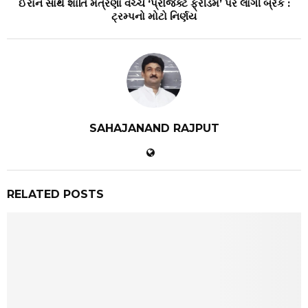
ઈરાન સાથે શાંતિ મંત્રણા વચ્ચે ‘પ્રોજેક્ટ ફ્રીડમ’ પર લાગી બ્રેક :
ટ્રમ્પનો મોટો નિર્ણય
SAHAJANAND RAJPUT
RELATED POSTS