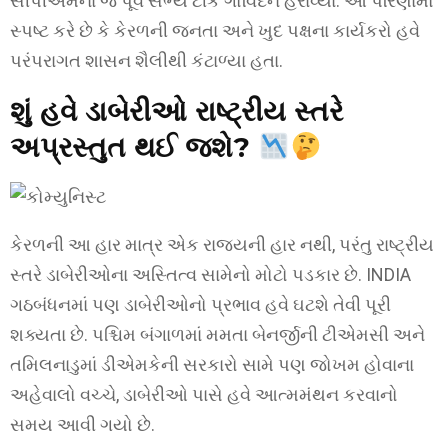
સીપીએમના જ પૂર્વ સભ્ય ટીકે ગોવિંદને હરાવ્યા. આ પરિણામો
સ્પષ્ટ કરે છે કે કેરળની જનતા અને ખુદ પક્ષના કાર્યકરો હવે
પરંપરાગત શાસન શૈલીથી કંટાળ્યા હતા.
શું હવે ડાબેરીઓ રાષ્ટ્રીય સ્તરે
અપ્રસ્તુત થઈ જશે?
કેરળની આ હાર માત્ર એક રાજ્યની હાર નથી, પરંતુ રાષ્ટ્રીય
સ્તરે ડાબેરીઓના અસ્તિત્વ સામેનો મોટો પડકાર છે. INDIA
ગઠબંધનમાં પણ ડાબેરીઓનો પ્રભાવ હવે ઘટશે તેવી પૂરી
શક્યતા છે. પશ્ચિમ બંગાળમાં મમતા બેનર્જીની ટીએમસી અને
તમિલનાડુમાં ડીએમકેની સરકારો સામે પણ જોખમ હોવાના
અહેવાલો વચ્ચે, ડાબેરીઓ પાસે હવે આત્મમંથન કરવાનો
સમય આવી ગયો છે.