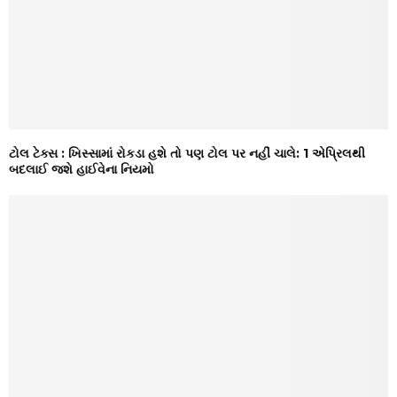
ટોલ ટેક્સ : ખિસ્સામાં રોકડા હશે તો પણ ટોલ પર નહીં ચાલે: 1 એપ્રિલથી
બદલાઈ જશે હાઈવેના નિયમો