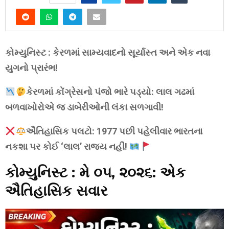
કોમ્યુનિસ્ટ : કેરળમાં સામ્યવાદનો સૂર્યાસ્ત અને એક નવા
યુગનો પ્રારંભ!
કેરળમાં કોંગ્રેસનો પંજો ભારે પડ્યો: લાલ ગઢમાં
બળવાખોરોએ જ ડાબેરીઓની લંકા સળગાવી!
ઐતિહાસિક પલટો: 1977 પછી પહેલીવાર ભારતના
નકશા પર કોઈ ‘લાલ’ રાજ્ય નહીં!
કોમ્યુનિસ્ટ :
મે ૦૫, ૨૦૨૬: એક
ઐતિહાસિક સવાર