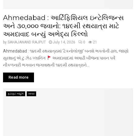
Ahmedabad : આર્ટિફિશિયલ ઇન્ટેલિજન્સ
અને ૩૦,૦૦૦ જવાનો: ૧૪૯મી રથયાત્રા માટે
અમદાવાદ બન્યું અભેદ્ય કિલ્લો
by
SAHAJANAND RAJPUT
July 14, 2026
0
21
Ahmedabad : ૧૪૯મી રથયાત્રામાં ‘ટેકનોલોજી’ બનશે ભક્તોની ઢાલ, જાણો
સુરક્ષાનું એ ટુ ઝેડ પ્લાનિંગ
અમદાવાદમાં અષાઢી બીજના પાવન પર્વે
નીકળનારી ભગવાન જગન્નાથની ૧૪૯મી રથયાત્રાને...
Read more
ફટાફટ ન્યૂઝ
ખબર