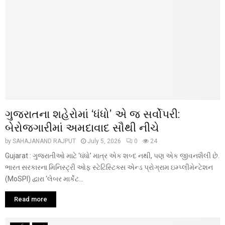
ગુજરાતના શહેરોમાં ‘ધંધો’ એ જ સર્વોપરી:
બેરોજગારીમાં અમદાવાદ સૌથી નીચે
by
SAHAJANAND RAJPUT
July 5, 2026
0
24
Gujarat : ગુજરાતીઓ માટે ‘ધંધો’ માત્ર એક શબ્દ નથી, પણ એક જીવનશૈલી છે.
ભારત સરકારના મિનિસ્ટ્રી ઓફ સ્ટેટિસ્ટિક્સ એન્ડ પ્રોગ્રામ ઇમ્પ્લીમેન્ટેશન
(MoSPI) દ્વારા ‘લેબર માર્કેટ...
Read more