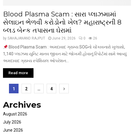
Blood Plasma Scam : સારા પ્લાઝમામાં
સેલાઇન ભેળવી કરોડોનો ખેલ? મહારાષ્ટ્રની 8
બ્લડ બેન્ક તપાસના ઘેરામાં
by
SAHAJANAND RAJPUT
June 29, 2026
0
26
Blood Plasma Scam : અમદાવાદ ગ્રામ્ય SOGનો ચોંકાવનારો ખુલાસો,
1,140 પ્લાઝમા યુનિટ માનવ જીવન માટે જોખમી હોવાનું રિપોર્ટમાં સામે આવ્યું
અમદાવાદ ગ્રામ્ય સ્પેશિયલ ઓપરેશન...
Read more
Posts
1
2
…
4
pagination
Archives
August 2026
July 2026
June 2026