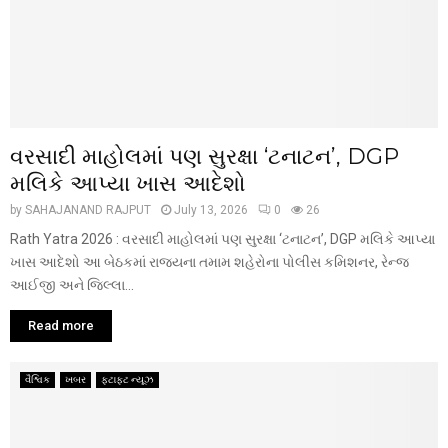
વરસાદી માહોલમાં પણ સુરક્ષા ‘ટનાટન’, DGP
મલિકે આપ્યા ખાસ આદેશો
by
SAHAJANAND RAJPUT
July 13, 2026
0
26
Rath Yatra 2026 : વરસાદી માહોલમાં પણ સુરક્ષા ‘ટનાટન’, DGP મલિકે આપ્યા
ખાસ આદેશો આ બેઠકમાં રાજ્યના તમામ શહેરોના પોલીસ કમિશનર, રેન્જ
આઈજી અને જિલ્લા...
Read more
વૈશ્વિક
ખબર
ફટાફટ ન્યૂઝ