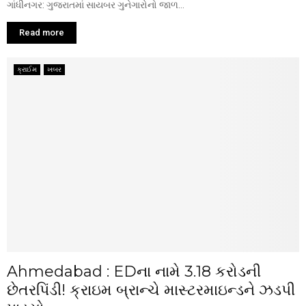
ગાંધીનગર: ગુજરાતમાં સાયબર ગુનેગારોનો જાળ...
Read more
ક્રાઈમ
ખબર
Ahmedabad : EDના નામે ₹3.18 કરોડની
છેતરપિંડી! ક્રાઇમ બ્રાન્ચે માસ્ટરમાઇન્ડને ઝડપી