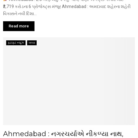
₹2,719 કરોડના 6 પ્રોજેક્ટ્સ મંજૂર Ahmedabad : અમદાવાદ શહેરના શહેરી
વિકાસને નવી દિશા...
Read more
ફટાફટ ન્યૂઝ
ખબર
Ahmedabad : નગરચર્યાએ નીકળ્યા નાથ,