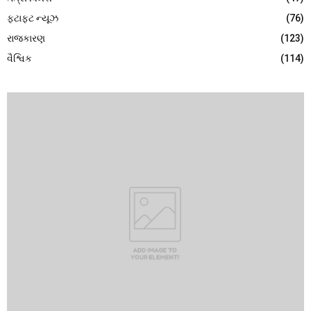
ફટાફટ ન્યૂઝ
(76)
રાજકારણ
(123)
વૈશ્વિક
(114)