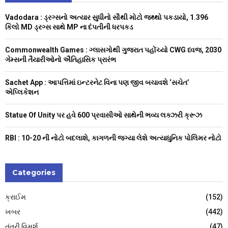
h
f
A
Vadodara : ડ્રગ્સનો અત્યાર સુધીનો સૌથી મોટો જથ્થો પકડાયો, 1.396
o
કિલો MD ડ્રગ્સ સાથે MP ના દંપતીની ધરપકડ
r
R
:
Commonwealth Games : ગ્લાસગોથી ગુજરાત પહોંચ્યો CWG ધ્વજ, 2030
C
ગેમ્સની તૈયારીઓનો ઐતિહાસિક પ્રારંભ
H
Sachet App : આપત્તિમાં ઇન્ટરનેટ વિના પણ જીવ બચાવશે ‘સચેત’
એપ્લિકેશન
Statue Of Unity પર હવે 600 પ્રવાસીઓ સાથેની ભવ્ય લક્ઝરી ક્રૂઝ
RBI : ₹10-20 ની નોટો બદલાશે, કાગળની જગ્યા લેશે અત્યાધુનિક પોલિમર નોટો
Categories
ક્રાઈમ
(152)
ખબર
(442)
તંત્રી વિમર્શ
(47)