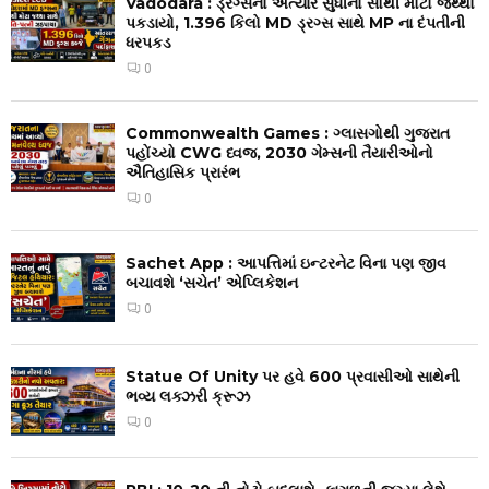
Vadodara : ડ્રગ્સનો અત્યાર સુધીનો સૌથી મોટો જથ્થો
પકડાયો, 1.396 કિલો MD ડ્રગ્સ સાથે MP ના દંપતીની
ધરપકડ
0
Commonwealth Games : ગ્લાસગોથી ગુજરાત
પહોંચ્યો CWG ધ્વજ, 2030 ગેમ્સની તૈયારીઓનો
ઐતિહાસિક પ્રારંભ
0
Sachet App : આપત્તિમાં ઇન્ટરનેટ વિના પણ જીવ
બચાવશે ‘સચેત’ એપ્લિકેશન
0
Statue Of Unity પર હવે 600 પ્રવાસીઓ સાથેની
ભવ્ય લક્ઝરી ક્રૂઝ
0