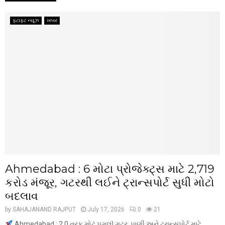
ફટાફટ ન્યૂઝ
ખબર
Ahmedabad : 6 મોટા પ્રોજેક્ટ્સ માટે ₹2,719
કરોડ મંજૂર, ગટરથી લઈને ટ્રાન્સપોર્ટ સુધી મોટો
બદલાવ
by
SAHAJANAND RAJPUT
July 17, 2026
0
21
Ahmedabad : 2.0 તરફ મોટું પગલું! ગટર, પાણી અને ટ્રાન્સપોર્ટ માટે