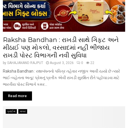
Raksha Bandhan : રાખડી સાથે ગિફ્ટ અને
મીઠાઈ પણ મોકલો, વરસાદમાં નહીં ભીંજાય
રાખડી પોસ્ટ વિભાગની નવી સુવિધા
by
SAHAJANAND RAJPUT
August 3, 2026
0
22
Raksha Bandhan : રક્ષાબંધનનો પવિત્ર તહેવાર નજીક આવી રહ્યો છે ત્યારે
ભાઈ-બહેનના અતૂટ પ્રેમનું પ્રતીક એવી રાખડી સુરક્ષિત રીતે પહોંચાડવા માટે
ભારતીય પોસ્ટ વિભાગે કમર...
Read more
ક્રાઈમ
ખબર