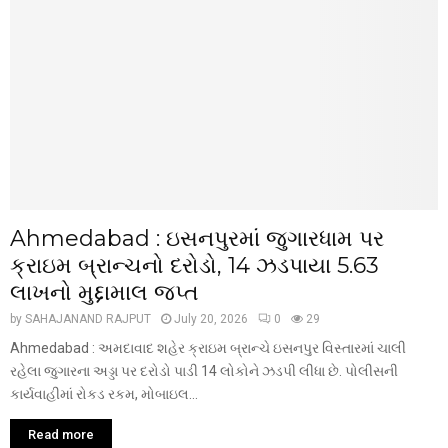
Ahmedabad : ઇસનપુરમાં જુગારધામ પર
ક્રાઇમ બ્રાન્ચનો દરોડો, 14 ઝડપાયા ₹5.63
લાખનો મુદ્દામાલ જપ્ત
by
SAHAJANAND RAJPUT
July 20, 2026
0
29
Ahmedabad : અમદાવાદ શહેર ક્રાઇમ બ્રાન્ચે ઇસનપુર વિસ્તારમાં ચાલી
રહેલા જુગારના અડ્ડા પર દરોડો પાડી 14 લોકોને ઝડપી લીધા છે. પોલીસની
કાર્યવાહીમાં રોકડ રકમ, મોબાઇલ...
Read more