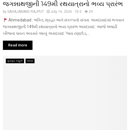
જગન્નાથજીની 149મી રથયાત્રાનો ભવ્ય પ્રારંભ
by
SAHAJANAND RAJPUT
July 16, 2026
0
29
Ahmedabad : ભક્તિ, શ્રદ્ધા અને સંકલ્પનો સંગમ: અમદાવાદમાં ભગવાન
જગન્નાથજીની 149મી રથયાત્રાનો ભવ્ય પ્રારંભ અમદાવાદ: આજે અષાઢી
બીજના પાવન અવસરે આખું અમદાવાદ ‘જય રણછોડ,...
Read more
ફટાફટ ન્યૂઝ
ખબર