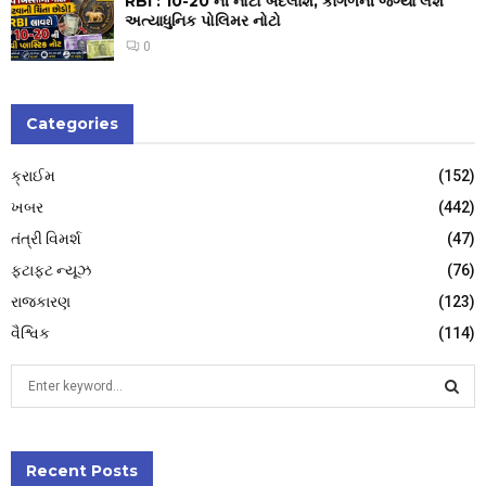
RBI : ₹10-20 ની નોટો બદલાશે, કાગળની જગ્યા લેશે
અત્યાધુનિક પોલિમર નોટો
0
Categories
ક્રાઈમ
(152)
ખબર
(442)
તંત્રી વિમર્શ
(47)
ફટાફટ ન્યૂઝ
(76)
રાજકારણ
(123)
વૈશ્વિક
(114)
S
e
a
S
r
c
Recent Posts
E