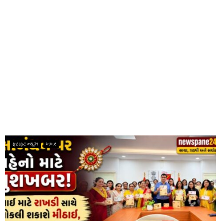
ફટાફટ ન્યૂઝ
ખબર