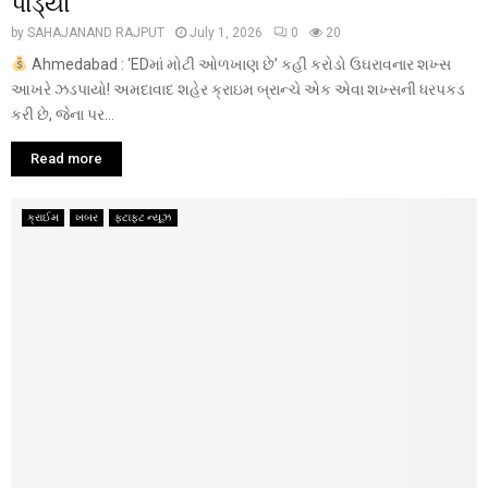
પાડ્યો
by
SAHAJANAND RAJPUT
July 1, 2026
0
20
Ahmedabad : ‘EDમાં મોટી ઓળખાણ છે’ કહી કરોડો ઉઘરાવનાર શખ્સ
આખરે ઝડપાયો! અમદાવાદ શહેર ક્રાઇમ બ્રાન્ચે એક એવા શખ્સની ધરપકડ
કરી છે, જેના પર...
Read more
ક્રાઈમ
ખબર
ફટાફટ ન્યૂઝ