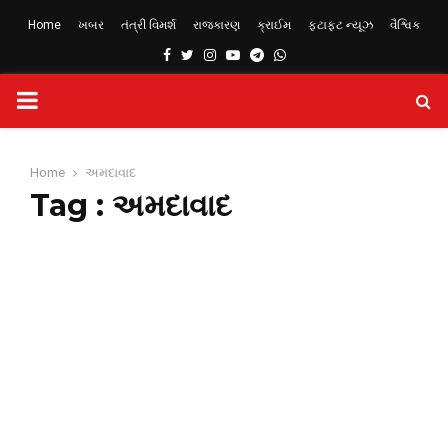
Home
ખબર
તંત્રી વિમર્શ
રાજકારણ
ક્રાઈમ
ફટાફટ ન્યૂઝ
વૈશ્વિક
Facebook
Twitter
Instagram
Youtube
Telegram
Whatsapp
PRIMARY
MENU
Home
અમદાવાદ
Tag : અમદાવાદ