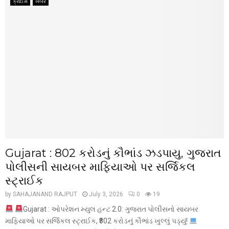
ક્રાઈમ
ખબર
Gujarat : ₹802 કરોડનું કૌભાંડ ઝડપાયુ, ગુજરાત
પોલીસની સાયબર માફિયાઓ પર સર્જિકલ
સ્ટ્રાઈક
by
SAHAJANAND RAJPUT
July 3, 2026
0
19
Gujarat : ઓપરેશન મ્યુલ હન્ટ 2.0: ગુજરાત પોલીસનો સાયબર
માફિયાઓ પર સર્જિકલ સ્ટ્રાઈક, ₹802 કરોડનું કૌભાંડ ખુલ્લું પડ્યું!