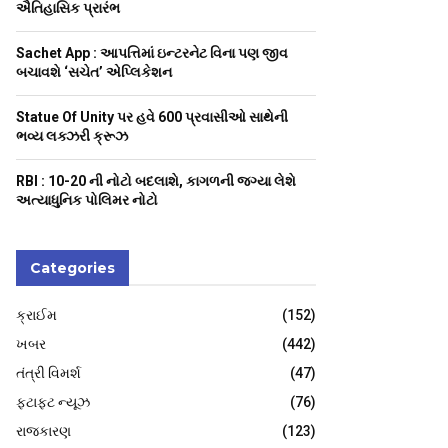
H
ઐતિહાસિક પ્રારંભ
Sachet App : આપત્તિમાં ઇન્ટરનેટ વિના પણ જીવ
બચાવશે ‘સચેત’ એપ્લિકેશન
Statue Of Unity પર હવે 600 પ્રવાસીઓ સાથેની
ભવ્ય લક્ઝરી ક્રૂઝ
RBI : ₹10-20 ની નોટો બદલાશે, કાગળની જગ્યા લેશે
અત્યાધુનિક પોલિમર નોટો
Categories
ક્રાઈમ
(152)
ખબર
(442)
તંત્રી વિમર્શ
(47)
ફટાફટ ન્યૂઝ
(76)
રાજકારણ
(123)