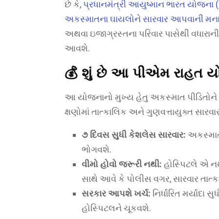
છે કે,
પ્રધાનમંત્રી આયુષ્માન ભારત યોજના (
અકસ્માતના ઘાયલોને સારવાર આપવાની મના
અથવા ઇજાગ્રસ્તના પરિવાર પાસેથી વધારાની ફ
આવશે.
💰 શું છે આ પીએમ રાહત 
આ યોજનાનો મુખ્ય હેતુ અકસ્માત પીડિતોને
ક્ષણોમાં તાત્કાલિક અને ગુણવત્તાયુક્ત સારવ
૭ દિવસ સુધી કેશલેસ સારવાર:
અકસ્માત
ભોગવશે.
વીમો હોવો જરૂરી નથી:
હોસ્પિટલે એ નથી 
સાથે આવે કે પોલીસ વગર, સારવાર તાત્ક
સરકાર આપશે ખર્ચ:
નિર્ધારિત મર્યાદા
હોસ્પિટલને ચૂકવશે.