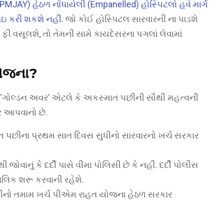
PMJAY) હેઠળ નોંધાયેલી (Empanelled) હોસ્પિટલો હવે માર્ગ
ઇ કરી શકશે નહીં
. જો કોઈ હોસ્પિટલ સારવારની ના પાડશે
ી વસૂલશે, તો તેમની સામે કાયદેસરના પગલાં લેવામાં
યોજના?
 ‘ગોલ્ડન અવર’ એટલે કે અકસ્માત પછીની સૌથી મહત્વની
ાર આપવાનો છે.
 પછીના પ્રથમ સાત દિવસ સુધીનો સારવારનો ખર્ચ સરકાર
જોવાનું કે દર્દી પાસે વીમા પોલિસી છે કે નહીં. દર્દી પોલીસ
ાલિક શરૂ કરવાની રહેશે.
 સુધીનો તમામ ખર્ચ પીએમ રાહત યોજના હેઠળ સરકાર