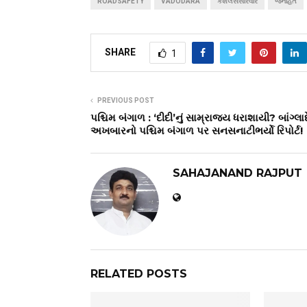
ROADSAFETY
VADODARA
કેશલેસસારવાર
જનહિત
SHARE
1
PREVIOUS POST
પશ્ચિમ બંગાળ : ‘દીદી’નું સામ્રાજ્ય ધરાશાયી? બાંગ્લા
અખબારનો પશ્ચિમ બંગાળ પર સનસનાટીભર્યો રિપોર્ટ!
SAHAJANAND RAJPUT
RELATED POSTS