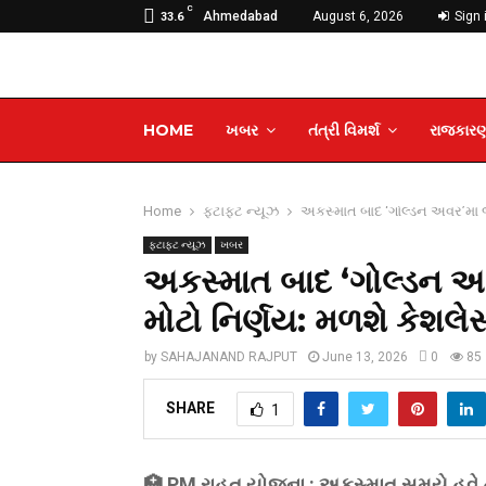
C
Ahmedabad
August 6, 2026
Sign 
33.6
HOME
ખબર
તંત્રી વિમર્શ
રાજકાર
Home
ફટાફટ ન્યૂઝ
અકસ્માત બાદ ‘ગોલ્ડન અવર’માં 
ફટાફટ ન્યૂઝ
ખબર
અકસ્માત બાદ ‘ગોલ્ડન અ
મોટો નિર્ણય: મળશે કેશલે
by
SAHAJANAND RAJPUT
June 13, 2026
0
85
SHARE
1
🏥 PM રાહત યોજના : અકસ્માત સમયે હવે હોસ