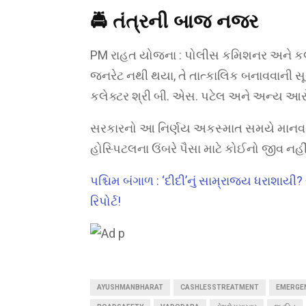
🚔 તંત્રની બાજ નજર
PM રાહત યોજના : પોલીસ કમિશનર અને કલેક્
જનરેટ નથી થયા, તે તાત્કાલિક બનાવવાની સ
કલેક્ટર શ્રી બી. એસ. પટેલ અને અન્ય આ
સરકારનો આ નિર્ણય અકસ્માત સમયે માનવ જિ
હોસ્પિટલના ઉંબરે પૈસા માટે કોઈનો જીવ નહ
પશ્ચિમ બંગાળ : ‘દીદી’નું સામ્રાજ્ય ધરાશાય
રિપોર્ટ!
AYUSHMANBHARAT
CASHLESSTREATMENT
EMERGE