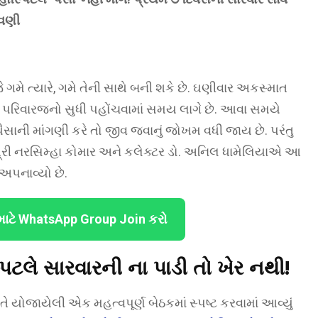
તવણી
ગમે ત્યારે, ગમે તેની સાથે બની શકે છે. ઘણીવાર અકસ્માત
ા પરિવારજનો સુધી પહોંચવામાં સમય લાગે છે. આવા સમયે
સાની માંગણી કરે તો જીવ જવાનું જોખમ વધી જાય છે. પરંતુ
શ્રી નરસિમ્હા કોમાર અને કલેક્ટર ડો. અનિલ ધામેલિયાએ આ
પનાવ્યો છે.
માટે WhatsApp Group Join કરો
િટલે સારવારની ના પાડી તો ખેર નથી!
ે યોજાયેલી એક મહત્વપૂર્ણ બેઠકમાં સ્પષ્ટ કરવામાં આવ્યું