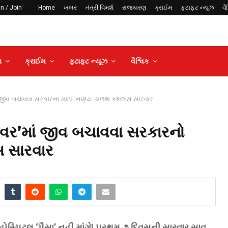
in / Join
Home
ખબર
તંત્રી વિમર્શ
રાજકારણ
ક્રાઈમ
ફટાફટ ન્યૂઝ
વૈ
ણ
ક્રાઈમ
ફટાફટ ન્યૂઝ
વૈશ્વિક
જીવ બચાવવા સરકારનો મોટો નિર્ણય: મળશે કેશલેસ સારવાર
વર’માં જીવ બચાવવા સરકારનો
સ સારવાર
્પિટલ ‘પૈસા’ નહીં માંગે! પ્રથમ ૭ દિવસની સારવાર સાવ