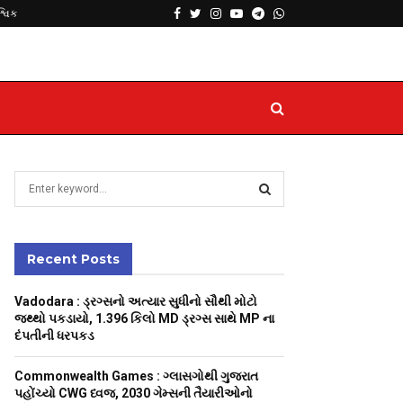
Facebook
Twitter
Instagram
Youtube
Telegram
Whatsapp
શ્વિક
S
e
a
S
r
c
Recent Posts
E
h
f
A
Vadodara : ડ્રગ્સનો અત્યાર સુધીનો સૌથી મોટો
o
જથ્થો પકડાયો, 1.396 કિલો MD ડ્રગ્સ સાથે MP ના
r
R
દંપતીની ધરપકડ
:
C
Commonwealth Games : ગ્લાસગોથી ગુજરાત
પહોંચ્યો CWG ધ્વજ, 2030 ગેમ્સની તૈયારીઓનો