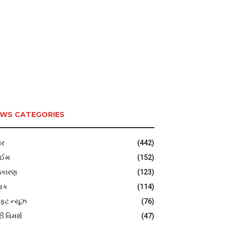
WS CATEGORIES
ર
(442)
ાઈમ
(152)
જકારણ
(123)
વિક
(114)
ફટ ન્યૂઝ
(76)
રી વિમર્શ
(47)