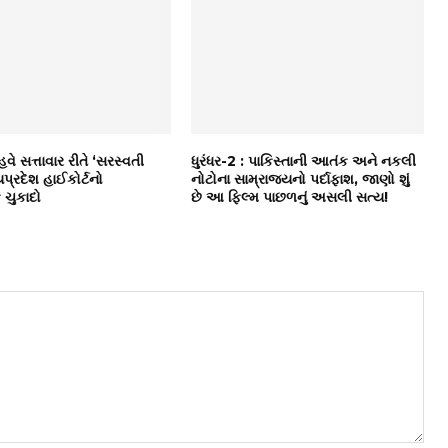
ે સત્તાવાર રીતે ‘સરસ્વતી
ધુરંધર-2 : પાકિસ્તાની આતંક અને નકલી
્યપ્રદેશ હાઈકોર્ટનો
નોટોના સામ્રાજ્યનો પર્દાફાશ, જાણો શું
ચુકાદો
છે આ ફિલ્મ પાછળનું અસલી સત્ય!