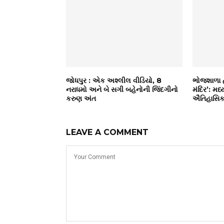
જોધપુર : એક અશ્લીલ વીડિયો, 8
ભોજશાળા હવ
નરાધમો અને બે સગી બહેનોની જિંદગીનો
મંદિર’: મધ
કરુણ અંત
ઐતિહાસિક 
LEAVE A COMMENT