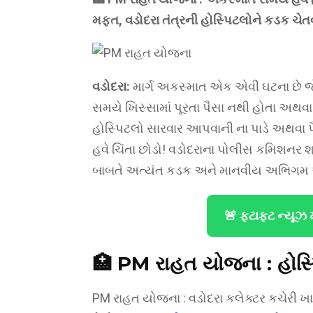
મફત, વડોદરા તંત્રની હોસ્પિટલોને કડક ચે
વડોદરા:
માર્ગ અકસ્માત એક એવી ઘટના છે જે 
સમયે ખિસ્સામાં પૂરતા પૈસા નથી હોતા અથવ
હોસ્પિટલો સારવાર આપવાની ના પાડે અથવા પૈ
હવે ચિંતા છોડો! વડોદરાના પોલીસ કમિશનર 
બાબતે અત્યંત કડક અને માનવીય અભિગમ અ
🚨 ફટાફટ ન્યૂઝ 
🏥 PM રાહત યોજના : હોસ્પ
PM રાહત યોજના : વડોદરા કલેક્ટર કચેરી ખાત