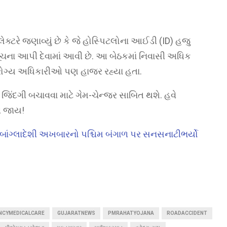
ટરે જણાવ્યું છે કે જે હોસ્પિટલોના આઈડી (ID) હજુ
ૂચના આપી દેવામાં આવી છે. આ બેઠકમાં નિવાસી અધિક
રોગ્ય અધિકારીઓ પણ હાજર રહ્યા હતા.
ંદગી બચાવવા માટે ગેમ-ચેન્જર સાબિત થશે. હવે
ીં જાય!
ી? બાંગ્લાદેશી અખબારનો પશ્ચિમ બંગાળ પર સનસનાટીભર્યો
NCYMEDICALCARE
GUJARATNEWS
PMRAHATYOJANA
ROADACCIDENT