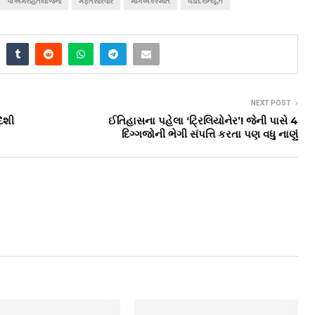
પીએમરાહતયોજના
મફતસારવાર
માર્ગઅકસ્માત
વડોદરાન્યૂઝ
NEXT POST
દેશી
ઈતિહાસના પહેલા ‘ટ્રિલિયોનેર’! જેની પાસે 4
દિગ્ગજોની ભેગી સંપત્તિ કરતા પણ વધુ નાણું