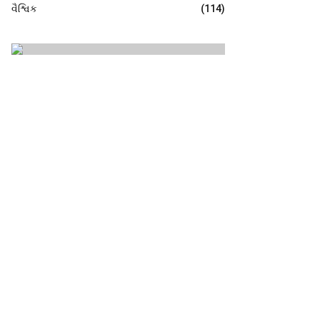
વૈશ્વિક
(114)