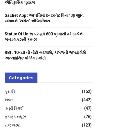
H
ઐતિહાસિક પ્રારંભ
Sachet App : આપત્તિમાં ઇન્ટરનેટ વિના પણ જીવ
બચાવશે ‘સચેત’ એપ્લિકેશન
Statue Of Unity પર હવે 600 પ્રવાસીઓ સાથેની
ભવ્ય લક્ઝરી ક્રૂઝ
RBI : ₹10-20 ની નોટો બદલાશે, કાગળની જગ્યા લેશે
અત્યાધુનિક પોલિમર નોટો
Categories
ક્રાઈમ
(152)
ખબર
(442)
તંત્રી વિમર્શ
(47)
ફટાફટ ન્યૂઝ
(76)
રાજકારણ
(123)