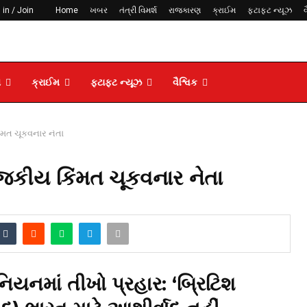
 in / Join
Home
ખબર
તંત્રી વિમર્શ
રાજકારણ
ક્રાઈમ
ફટાફટ ન્યૂઝ
વ
ણ
ક્રાઈમ
ફટાફટ ન્યૂઝ
વૈશ્વિક
િંમત ચૂકવનાર નેતા
રાજકીય કિંમત ચૂકવનાર નેતા
નિયનમાં તીખો પ્રહાર: ‘બ્રિટિશ