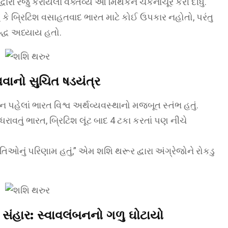
ારા રજુ કરાયેલા વક્તવ્યે આ મિથકને ચકનાચૂર કરી દીધું.
યું કે બ્રિટિશ વસાહતવાદ ભારત માટે કોઈ ઉપકાર નહોતો, પરંતુ
્ધ અધ્યાય હતો.
વાનો સુચિત ષડયંત્ર
સન પહેલાં ભારત વિશ્વ અર્થવ્યવસ્થાનો મજબૂત સ્તંભ હતું.
રાવતું ભારત, બ્રિટિશ લૂંટ બાદ 4 ટકા કરતાં પણ નીચે
િઓનું પરિણામ હતું,” એમ શશિ થરૂર દ્વારા અંગ્રેજોને રોકડુ
સંહાર: સ્વાવલંબનનો ગળુ ઘોટાયો