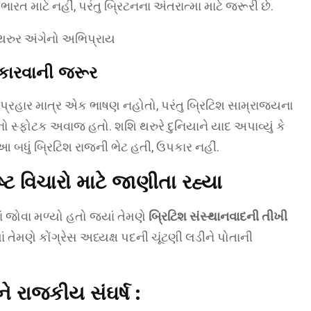
ત માટે નહીં, પરંતુ બ્રિટનના અંતરાત્મા માટે જરૂરી છે.
ીકારવાની જરૂર
રહાર માત્ર એક ભાષણ નહોતો, પરંતુ બ્રિટિશ સામ્રાજ્યના
ો સ્ફોટક અવાજ હતો. શશિ થરુરે દુનિયાને યાદ અપાવ્યું કે
બધું બ્રિટિશ રાજની ભેટ હતી, ઉપકાર નહીં.
્ટ વિચારો માટે જાણીતા રહ્યા
ાં જોવા મળ્યો હતો જ્યાં તેમણે
બ્રિટિશ સંસ્થાનવાદની તીખી
તેમણે કોંગ્રેસ અધ્યક્ષ પદની ચૂંટણી લડીને પોતાની
 રાજકીય સંઘર્ષ :