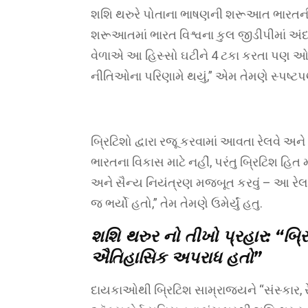
શશિ થરુરે પોતાના ભાષણની શરૂઆત ભારતની આ
શરૂઆતમાં ભારત વિશ્વના કુલ જીડીપીમાં અંદાજે
વેળાએ આ હિસ્સો ઘટીને 4 ટકા કરતા પણ ઓછો
નીતિઓના પરિણામે થયું,” એમ તેમણે સ્પષ્ટપણે
બ્રિટિશો દ્વારા રજૂ કરવામાં આવતા રેલવે અને ઈ
ભારતના વિકાસ માટે નહીં, પરંતુ બ્રિટિશ હિત
અને સૈન્ય નિયંત્રણ મજબૂત કરવું – આ રેલ
જ ભર્યો હતો,” તેમ તેમણે ઉમેર્યું હતુ.
શશિ થરુર નો તીખો પ્રહાર: “બ્ર
ઐતિહાસિક અપરાધ હતો”
દાયકાઓથી બ્રિટિશ સામ્રાજ્યને “સંસ્કાર, રે