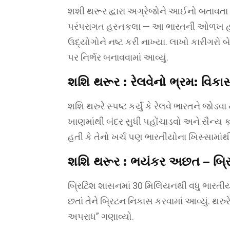
શશી થરૂર દ્વારા અગ્રેજોને આઈનો બતાવતા સ્
પરંપરાગત હસ્તકલા — આ ભારતની ઓળખ હતી.
ઉદ્યોગોને નષ્ટ કરી નાખ્યા. લાખો કારીગરો
પર નિર્ભર બનાવવામાં આવ્યું.
શશિ થરૂર :
રેલવેનો ભ્રમ: વિક
શશિ થરુરે સ્પષ્ટ કર્યું કે રેલવે ભારતને જોડવ
ખાણમાંથી બંદર સુધી પહોંચાડવો અને સૈન્ય 
હતી કે તેનો ખર્ચ પણ ભારતીયોના ખિસ્સામાં
શશિ થરૂર :
ભયંકર અછત – બ્રિ
બ્રિટિશ શાસનમાં 30 મિલિયનથી વધુ ભારતી
છતાં તેને બ્રિટન નિકાસ કરવામાં આવ્યું. થરુ
અપરાધ” ગણાવ્યો.