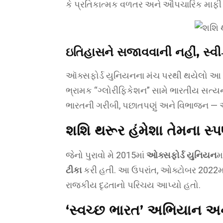
કે પ્રતિકાત્મક વળતર અને ઔપચારિક માફી ભાર
ઇતિહાસને સજાવવાની નહીં, સ્વ
ઑક્સફોર્ડ યુનિયનના મંચ પરથી થયેલો આ પ્
ભ્રામક “ગ્લોરીફિકેશન” સામે ભારતીય સત્યન
ભારતની ગરીબી, પછાતપણું અને વિભાજન — આ 
શશિ થરૂર હંમેશા તેમના સ્પષ
જેનો પુરાવો મે 2015માં
ઓક્સફોર્ડ યુનિયન
મ
ટીકા
કરી હતી. આ ઉપરાંત, ઓક્ટોબર 2022માં 
રાજકીય દૃઢતાનો પરિચય આપ્યો હતો.
‘સ્વચ્છ ભારત’ અભિયાન અને