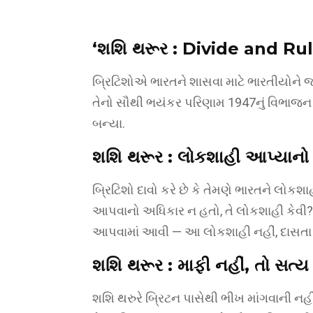
‘શશિ થરૂર :
Divide and Rule’
બ્રિટિશોએ ભારતને શાસવા માટે ભારતીયોને જ લ
તેનો સૌથી ભયંકર પરિણામ 1947નું વિભાજન 
બન્યા.
શશિ થરૂર :
લોકશાહી આપ્યાનો ઝ
બ્રિટિશો દાવો કરે છે કે તેમણે ભારતને લોકશા
આપવાનો અધિકાર ન હતો, તે લોકશાહી કેવી?”
આપવામાં આવી — આ લોકશાહી નહીં, દાસતા
શશિ થરૂર :
માફી નહીં, તો સત્ય
શશિ થરુરે બ્રિટન પાસેથી ભીખ માંગવાની નહીં