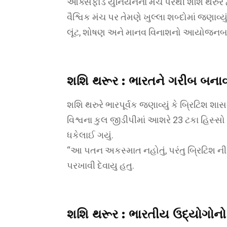
ઑક્સફોર્ડ યુનિયનના મંચ પરથી શશિ થરુર દ્વ
વૈશ્વિક મંચ પર તેમણે ખુલ્લા શબ્દોમાં જણાવ્
લૂંટ, શોષણ અને માનવ વિનાશનો આયોજનબદ
શશિ થરૂર :
ભારતને ગરીબ બનાવ
શશિ થરુરે ભારપૂર્વક જણાવ્યું કે બ્રિટિશ શા
વિશ્વના કુલ જીડીપીમાં આશરે 23 ટકા હિસ્સો ધ
ધકેલાઈ ગયું.
“આ પતન અકસ્માત નહોતું, પરંતુ બ્રિટિશ નીત
પરખાવી દેવાયુ હતુ.
શશિ થરૂર :
ભારતીય ઉદ્યોગોનો 