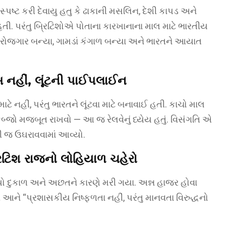
પષ્ટ કરી દેવાયુ હતુ કે ઢાકાની મસલિન, દેશી કાપડ અને
 પરંતુ બ્રિટિશોએ પોતાના કારખાનાના માલ માટે ભારતીય
 બેરોજગાર બન્યા, ગામડાં કંગાળ બન્યા અને ભારતને આયાત
ાસ નહીં, લૂંટની પાઈપલાઈન
ા માટે નહીં, પરંતુ ભારતને લૂંટવા માટે બનાવાઈ હતી. કાચો માલ
કબ્જો મજબૂત રાખવો — આ જ રેલવેનું ધ્યેય હતું. વિસંગતિ એ
થી જ ઉઘરાવવામાં આવ્યો.
ટિશ રાજનો લોહિયાળ ચહેરો
યો દુકાળ અને અછતને કારણે મરી ગયા. અન્ન હાજર હોવા
રે આને “પ્રશાસકીય નિષ્ફળતા નહીં, પરંતુ માનવતા વિરુદ્ધનો