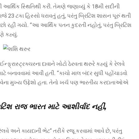
ર્થિક સ્થિતિથી કરી. તેમણે જણાવ્યું કે 18મી સદીની
 23 ટકા હિસ્સો ધરાવતું હતું, પરંતુ બ્રિટિશ શાસન પૂરું થતી
 રહી ગયો. “આ આર્થિક પતન કુદરતી નહોતું, પરંતુ બ્રિટિશ
 કહ્યું.
ન્ફ્રાસ્ટ્રક્ચરના દાવાને ખોટો ઠેરવતા થરુરે કહ્યું કે રેલવે
 માટે બનાવવામાં આવી હતી. “કાચો માલ બંદર સુધી પહોંચાડવો
વેના મુખ્ય ઉદ્દેશો હતા. તેનો ખર્ચ પણ ભારતીય કરદાતાઓએ
િટિશ રાજ ભારત માટે આશીર્વાદ નહીં,
લવે અને કાયદાની ભેટ” તરીકે રજૂ કરવામાં આવે છે, પરંતુ