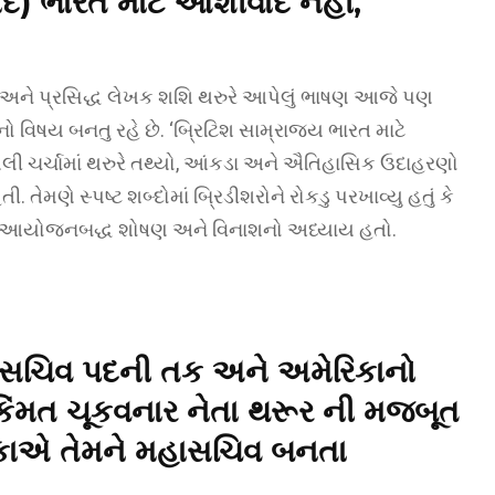
ાદ)
ભારત માટે આશીર્વાદ નહીં,
ેતા અને પ્રસિદ્ધ લેખક શશિ થરુરે આપેલું ભાષણ આજે પણ
ાનો વિષય બનતુ રહે છે. ‘બ્રિટિશ સામ્રાજ્ય ભારત માટે
યેલી ચર્ચામાં થરુરે તથ્યો, આંકડા અને ઐતિહાસિક ઉદાહરણો
તેમણે સ્પષ્ટ શબ્દોમાં બ્રિડીશરોને રોકડુ પરખાવ્યુ હતું કે
રંતુ આયોજનબદ્ધ શોષણ અને વિનાશનો અધ્યાય હતો.
મહાસચિવ પદની તક અને અમેરિકાનો
કિંમત ચૂકવનાર નેતા થરૂર ની
મજબૂત
િકાએ તેમને મહાસચિવ બનતા