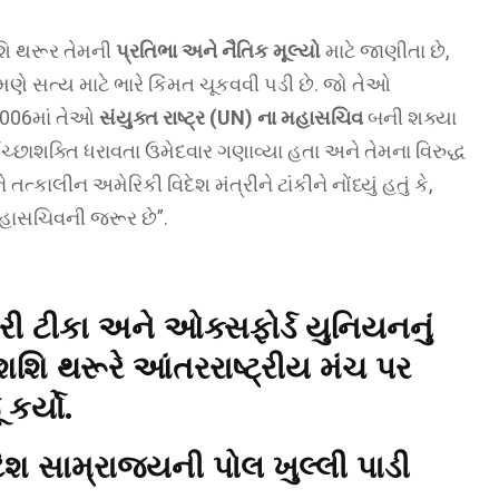
શિ થરૂર તેમની
પ્રતિભા અને નૈતિક મૂલ્યો
માટે જાણીતા છે,
ણે સત્ય માટે ભારે કિંમત ચૂકવવી પડી છે. જો તેઓ
 2006માં તેઓ
સંયુક્ત રાષ્ટ્ર (UN) ના મહાસચિવ
બની શક્યા
છાશક્તિ ધરાવતા ઉમેદવાર ગણાવ્યા હતા અને તેમના વિરુદ્ધ
તત્કાલીન અમેરિકી વિદેશ મંત્રીને ટાંકીને નોંધ્યું હતું કે,
હાસચિવની જરૂર છે”.
ી ટીકા અને ઓક્સફોર્ડ યુનિયનનું
શશિ થરૂરે આંતરરાષ્ટ્રીય મંચ પર
કર્યો.
િશ સામ્રાજ્યની પોલ ખુલ્લી
પાડી