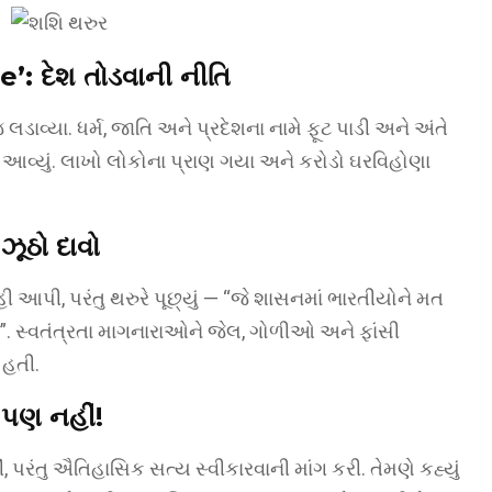
: દેશ તોડવાની નીતિ
ડાવ્યા. ધર્મ, જાતિ અને પ્રદેશના નામે ફૂટ પાડી અને અંતે
આવ્યું. લાખો લોકોના પ્રાણ ગયા અને કરોડો ઘરવિહોણા
ૂઠો દાવો
હી આપી, પરંતુ થરુરે પૂછ્યું — “જે શાસનમાં ભારતીયોને મત
. સ્વતંત્રતા માગનારાઓને જેલ, ગોળીઓ અને ફાંસી
 હતી.
 પણ નહીં!
, પરંતુ ઐતિહાસિક સત્ય સ્વીકારવાની માંગ કરી. તેમણે કહ્યું