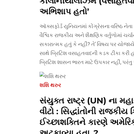
કોલોનીયાલીઝમ
(વસાહતવ
અભિશાપ હતો’
ઑક્સફોર્ડ યુનિયનમાં કોંગ્રેસના વરિષ્ઠ ન
વૈશ્વિક રાજકીય અને શૈક્ષણિક વર્તુળોમાં ચર્ચ
સકારાત્મક હતું કે નહીં? તે’ વિષય પર યોજા
સાથે બ્રિટિશ વસાહતવાદની કડક ટીકા કરી હતી. 
બ્રિટિશ શાસન ભારત માટે ઉપકાર નહીં, પ
શશિ થરુર
સંયુક્ત રાષ્ટ્ર (UN) ના 
વીટો :
સિદ્ધાંતોની રાજકીય 
ઈચ્છાશક્તિ
ને કારણે અમેર
અટકાવ્યા હતા..?