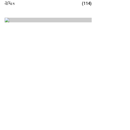
વૈશ્વિક
(114)