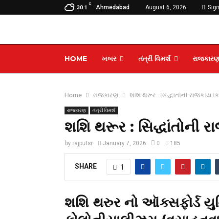
C
Ahmedabad
August 6, 2026
Sign
30.1
HOME
ખબર
તંત્રી વિમર્શ
રાજકાર
Home
રાજકારણ
શશિ થરૂર : સિદ્ધાંતોની રાજકીય ક
રાજકારણ
તંત્રી વિમર્શ
શશિ થરૂર : સિદ્ધાંતોની 
by
rajputsr
January 7, 2026
0
185
SHARE
1
શશિ થરુર નો
ઑક્સફોર્ડ યુ