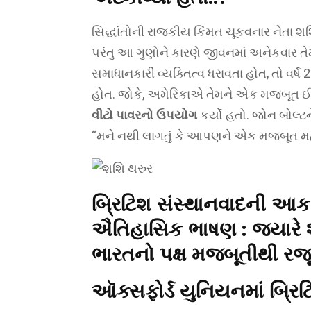
સિદ્ધાંતોની રાજકીય કિંમત ચૂકવનાર નેતા શ
પરંતુ આ ગુણોને કારણે જીવનમાં અનેકવાર તેમ
સમાધાનકારી વ્યક્તિત્વ ધરાવતા હોત, તો વર્ષ
હોત. જોકે, અમેરિકાએ તેમને એક મજબૂત ઈચ્
વીટો પાવરનો ઉપયોગ
કર્યો હતો. જોન બોલ્ટને 
“મને નથી લાગતું કે આપણને એક મજબૂત મ
બ્રિટિશ સંસ્થાનવાદની આકર
ઐતિહાસિક ભાષણ :
જ્યારે 
ભારતનો પક્ષ મજબૂતીથી રજૂ 
ઑક્સફોર્ડ યુનિયનમાં બ્રિટ