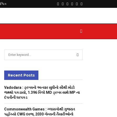
Facebook
Twitter
Instagram
Youtube
Telegram
Whatsapp
ૈશ્વિક
S
e
a
S
r
c
Recent Posts
E
h
f
A
Vadodara : ડ્રગ્સનો અત્યાર સુધીનો સૌથી મોટો
o
જથ્થો પકડાયો, 1.396 કિલો MD ડ્રગ્સ સાથે MP ના
r
R
દંપતીની ધરપકડ
:
C
Commonwealth Games : ગ્લાસગોથી ગુજરાત
પહોંચ્યો CWG ધ્વજ, 2030 ગેમ્સની તૈયારીઓનો