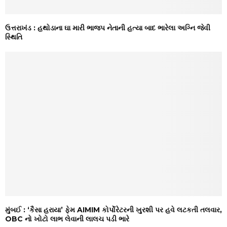
ઉત્તરાખંડ : હથોડાના ઘા મારી ભાજપ નેતાની હત્યા બાદ ભારેલા અગ્નિ જેવી
સ્થિતિ
મુંબઈ : ‘કૈસા હરાયા’ ફેમ AIMIM કોર્પોરેટરની ખુરશી પર હવે લટકતી તલવાર,
OBC નો ખોટો લાભ લેવાની લાલચ પડી ભારે