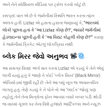
અને તેને સોશિયલ મીડિયા પર ટ્રોલ કરવો ખોટું છે.
રસપ્રદ વાત એ છે કે જર્મનીમાં સ્થિતિ ભારત કરતા તદ્દન
અલગ હતી. Lizlaz એ હસતા હસતા જણાવ્યું કે,
“ભારતમાં
લોકો પૂછતા હતા કે ‘આ Lizlaz કોણ છે?’, જ્યારે જર્મનીમાં
હેડલાઇન્સ પૂછતી હતી કે ‘આ વિરાટ કોહલી કોણ છે?'”
કારણ
કે જર્મનીમાં ક્રિકેટ એટલું લોકપ્રિય નથી.
બ્લેક મિરર જેવો અનુભવ
આ સમગ્ર વિવાદ અંગે વાત કરતા Lizlaz એ કહ્યું કે તેને એવું
લાગી રહ્યું હતું કે જાણે તે કોઈ ‘બ્લેક મિરર’ (Black Mirror)
એપિસોડમાં જીવી રહી છે. તેને આ બધું ખૂબ જ અવાસ્તવિક
લાગતું હતું. તેણે કહ્યું કે તે પોતે તો આ ‘લાઈક’ જોયું પણ
નહોતું, તેને તેના મિત્રોના ફોન આવ્યા ત્યારે ખબર પડી. થોડી
જ વારમાં ગૂગલ પર તેના વિશે હજારો આર્ટિકલ્સ અને ન્યૂઝ