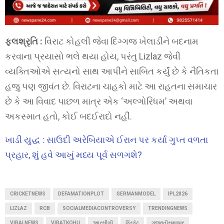
ફલશ્રૃતિ :
વિરાટ કોહલી જેવા દિગ્ગજ ખેલાડીને બદનામ
કરવાના પ્રયાસો ભલે થયા હોય, પરંતુ Lizlaz જેવી
વ્યક્તિઓએ સત્યનો સાથ આપીને સાબિત કર્યું છે કે નૈતિકતા
હજુ પણ જીવંત છે. વિરાટના ચાહકો માટે આ રાહતના સમાચાર
છે કે આ વિવાદ પાછળ માત્ર એક ‘અલ્ગોરિધમ’ અથવા
અકસ્માત હતો, કોઈ બદઈરાદો નહીં.
ખાડી યુદ્ધ : સાઉદી અરેબિયાએ ઈરાન પર કર્યા ગુપ્ત વળતા
પ્રહાર, શું હવે આખું મધ્ય પૂર્વ સળગશે?
CRICKETNEWS
DEFAMATIONPLOT
GERMANMODEL
IPL2026
LIZLAZ
RCB
SOCIALMEDIACONTROVERSY
TRENDINGNEWS
VIRALNEWS
VIRATKOHLI
આરસીબી
ક્રિકેટ
ગુજરાતીસમાચાર