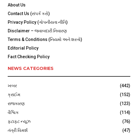
About Us
Contact Us (સંપર્ક કરો)
Privacy Policy (ગોપનીયતા નીતિ)
Disclaimer – જવાબદારી નિવારણ
Terms & Conditions (નિયમો અને શરતો)
Editorial Policy
Fact Checking Policy
NEWS CATEGORIES
ખબર
(442)
ક્રાઈમ
(152)
રાજકારણ
(123)
વૈશ્વિક
(114)
ફટાફટ ન્યૂઝ
(76)
તંત્રી વિમર્શ
(47)