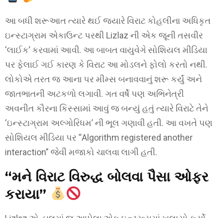
આ બધી શરૂઆત ત્યારે થઈ જ્યારે વિરાટ કોહલીના અધિકૃત
ઇન્સ્ટાગ્રામ એકાઉન્ટ પરથી Lizlaz ની એક જૂની તસવીર
‘લાઈક’ કરવામાં આવી. આ બાબત વાયુવેગે સોશિયલ મીડિયા
પર ફેલાઈ ગઈ કારણ કે વિરાટ આ મોડલને ફોલો કરતો નથી.
લોકોએ તરત જ આના પર મીમ્સ બનાવવાનું શરૂ કર્યું અને
જાતભાતની અટકળો લગાવી. ગત વર્ષે પણ અભિનેત્રી
અવનીત કૌરના કિસ્સામાં આવું જ બન્યું હતું ત્યારે વિરાટે તેને
‘ઇન્સ્ટાગ્રામ અલ્ગોરિધમ’ ની ભૂલ ગણાવી હતી. આ વખતે પણ
સોશિયલ મીડિયા પર “Algorithm registered another
interaction” જેવી મજાકો ચાલવા લાગી હતી.
“મને વિરાટ વિરુદ્ધ બોલવા પૈસા ઓફર
કરાયા”