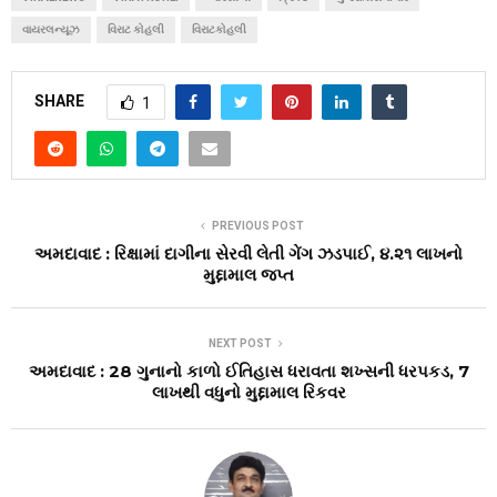
વાયરલન્યૂઝ
વિરાટ કોહલી
વિરાટકોહલી
SHARE
1
PREVIOUS POST
અમદાવાદ : રિક્ષામાં દાગીના સેરવી લેતી ગેંગ ઝડપાઈ, ૪.૨૧ લાખનો
મુદ્દામાલ જપ્ત
NEXT POST
અમદાવાદ : 28 ગુનાનો કાળો ઈતિહાસ ધરાવતા શખ્સની ધરપકડ, 7
લાખથી વધુનો મુદ્દામાલ રિકવર