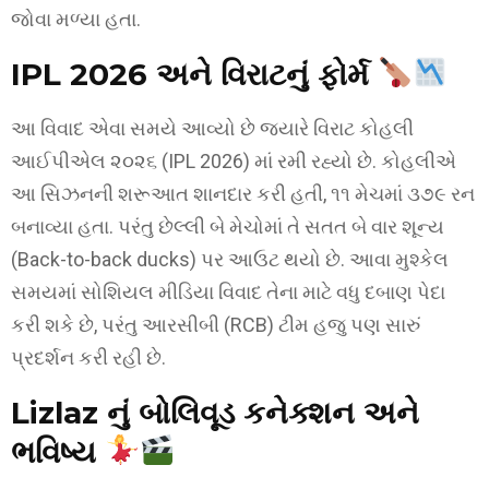
જોવા મળ્યા હતા.
IPL 2026 અને વિરાટનું ફોર્મ
આ વિવાદ એવા સમયે આવ્યો છે જ્યારે વિરાટ કોહલી
આઈપીએલ ૨૦૨૬ (IPL 2026) માં રમી રહ્યો છે. કોહલીએ
આ સિઝનની શરૂઆત શાનદાર કરી હતી, ૧૧ મેચમાં ૩૭૯ રન
બનાવ્યા હતા. પરંતુ છેલ્લી બે મેચોમાં તે સતત બે વાર શૂન્ય
(Back-to-back ducks) પર આઉટ થયો છે. આવા મુશ્કેલ
સમયમાં સોશિયલ મીડિયા વિવાદ તેના માટે વધુ દબાણ પેદા
કરી શકે છે, પરંતુ આરસીબી (RCB) ટીમ હજુ પણ સારું
પ્રદર્શન કરી રહી છે.
Lizlaz નું બોલિવૂડ કનેક્શન અને
ભવિષ્ય