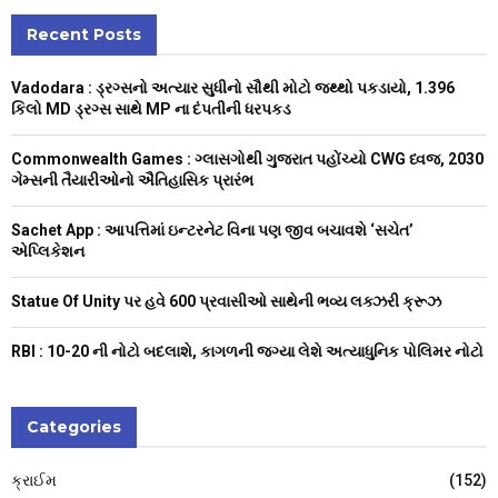
r
c
Recent Posts
E
h
f
A
Vadodara : ડ્રગ્સનો અત્યાર સુધીનો સૌથી મોટો જથ્થો પકડાયો, 1.396
o
કિલો MD ડ્રગ્સ સાથે MP ના દંપતીની ધરપકડ
r
R
:
Commonwealth Games : ગ્લાસગોથી ગુજરાત પહોંચ્યો CWG ધ્વજ, 2030
C
ગેમ્સની તૈયારીઓનો ઐતિહાસિક પ્રારંભ
H
Sachet App : આપત્તિમાં ઇન્ટરનેટ વિના પણ જીવ બચાવશે ‘સચેત’
એપ્લિકેશન
Statue Of Unity પર હવે 600 પ્રવાસીઓ સાથેની ભવ્ય લક્ઝરી ક્રૂઝ
RBI : ₹10-20 ની નોટો બદલાશે, કાગળની જગ્યા લેશે અત્યાધુનિક પોલિમર નોટો
Categories
ક્રાઈમ
(152)