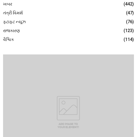
ખબર
(442)
તંત્રી વિમર્શ
(47)
ફટાફટ ન્યૂઝ
(76)
રાજકારણ
(123)
વૈશ્વિક
(114)