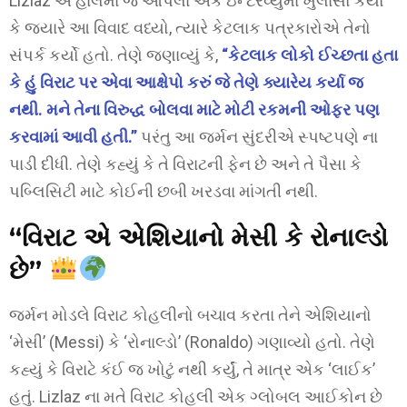
Lizlaz એ હાલમાં જ આપેલા એક ઇન્ટરવ્યુમાં ખુલાસો કર્યો
કે જ્યારે આ વિવાદ વધ્યો, ત્યારે કેટલાક પત્રકારોએ તેનો
સંપર્ક કર્યો હતો. તેણે જણાવ્યું કે,
“કેટલાક લોકો ઈચ્છતા હતા
કે હું વિરાટ પર એવા આક્ષેપો કરું જે તેણે ક્યારેય કર્યા જ
નથી. મને તેના વિરુદ્ધ બોલવા માટે મોટી રકમની ઓફર પણ
કરવામાં આવી હતી.”
પરંતુ આ જર્મન સુંદરીએ સ્પષ્ટપણે ના
પાડી દીધી. તેણે કહ્યું કે તે વિરાટની ફેન છે અને તે પૈસા કે
પબ્લિસિટી માટે કોઈની છબી ખરડવા માંગતી નથી.
“વિરાટ એ એશિયાનો મેસી કે રોનાલ્ડો
છે”
જર્મન મોડલે વિરાટ કોહલીનો બચાવ કરતા તેને એશિયાનો
‘મેસી’ (Messi) કે ‘રોનાલ્ડો’ (Ronaldo) ગણાવ્યો હતો. તેણે
કહ્યું કે વિરાટે કંઈ જ ખોટું નથી કર્યું, તે માત્ર એક ‘લાઈક’
હતું. Lizlaz ના મતે વિરાટ કોહલી એક ગ્લોબલ આઈકોન છે