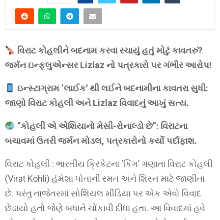
વિરાટ કોહલીને બદનામ કરવા રચાયું હતું મોટું કાવતરું?
જર્મન ઇન્ફ્લુએન્સર Lizlaz નો પત્રકારો પર ગંભીર આરોપ!
ઇન્સ્ટાગ્રામ ‘લાઈક’ થી લઈને બદનામીના કાવતરા સુધી:
જાણો વિરાટ કોહલી અને Lizlaz વિવાદનું આખું સત્ય.
“કોહલી એ એશિયાનો મેસી-રોનાલ્ડો છે”: વિરાટના
બચાવમાં ઉતરી જર્મન મોડલ, પત્રકારોનો કર્યો પર્દાફાશ.
વિરાટ કોહલી : ભારતીય ક્રિકેટના ‘કિંગ’ ગણાતા વિરાટ કોહલી
(Virat Kohli) હંમેશા પોતાની રમત અને શિસ્ત માટે જાણીતા
છે. પરંતુ તાજેતરમાં સોશિયલ મીડિયા પર એક એવો વિવાદ
છેડાયો હતો જેણે બધાને ચોંકાવી દીધા હતા. આ વિવાદમાં હવે