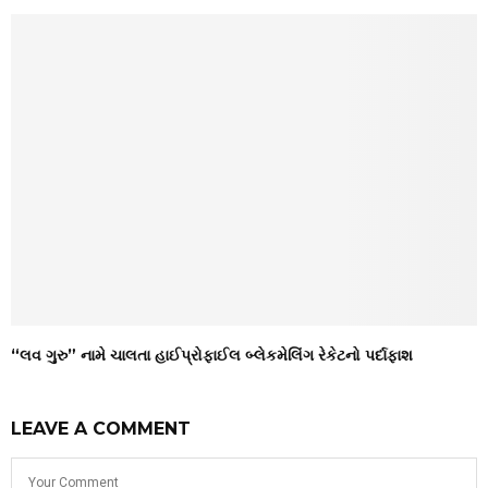
“લવ ગુરુ” નામે ચાલતા હાઈપ્રોફાઈલ બ્લેકમેલિંગ રેકેટનો પર્દાફાશ
LEAVE A COMMENT