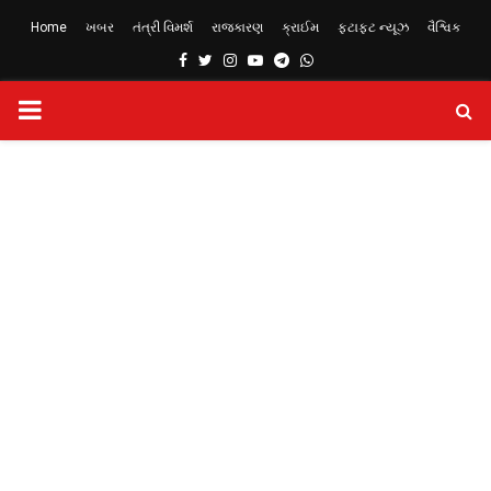
Home
ખબર
તંત્રી વિમર્શ
રાજકારણ
ક્રાઈમ
ફટાફટ ન્યૂઝ
વૈશ્વિક
Facebook
Twitter
Instagram
Youtube
Telegram
Whatsapp
PRIMARY
MENU