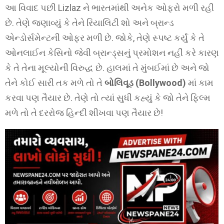
આ વિવાદ પછી Lizlaz ને ભારતમાંથી અનેક ઓફરો મળી રહી
છે. તેણે જણાવ્યું કે તેને રિયાલિટી શો અને બ્રાન્ડ
એન્ડોર્સમેન્ટની ઓફર મળી છે. જોકે, તેણે સ્પષ્ટ કર્યું કે તે
ઓનલાઈન કેસિનો જેવી બ્રાન્ડ્સનું પ્રમોશન નહીં કરે કારણ
કે તે તેના મૂલ્યોની વિરુદ્ધ છે. હાલમાં તે મુંબઈમાં છે અને જો
તેને કોઈ સારી તક મળે તો તે
બોલિવૂડ (Bollywood)
માં કામ
કરવા પણ તૈયાર છે. તેણે તો ત્યાં સુધી કહ્યું કે જો તેને ફિલ્મ
મળે તો તે દરરોજ હિન્દી શીખવા પણ તૈયાર છે!