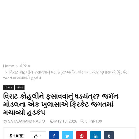
Home
વૈશ્વિક
વિરાટ કોહલીને ફસાવવાનું ષડયંત્ર? જર્મન મોડલના એક ખુલાસાએ ક્રિકેટ
જગતમાં મચાવ્યો હડકંપ
વૈશ્વિક
ખબર
વિરાટ કોહલીને ફસાવવાનું ષડયંત્ર? જર્મન
મોડલના એક ખુલાસાએ ક્રિકેટ જગતમાં
મચાવ્યો હડકંપ
by
SAHAJANAND RAJPUT
May 13, 2026
0
109
SHARE
1