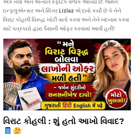
એક નવો અને અત્યંત સ્ફોટક વળાંક આવ્યો છે. જર્મન
ઇન્ફ્લુએન્સર અને સિંગર
Lizlaz
એ દાવો કર્યો છે કે તેને
વિરાટ કોહલી વિરુદ્ધ ખોટી વાતો કરવા અને તેને બદનામ કરવા
માટે પત્રકારો દ્વારા પૈસાની ઓફર કરવામાં આવી હતી!
વિરાટ કોહલી :
શું હતો આખો વિવાદ?