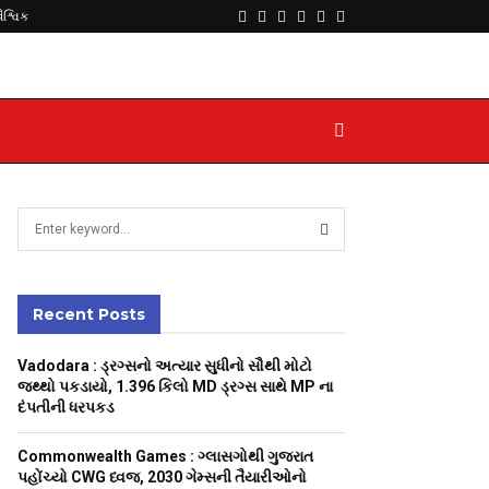
Facebook
Twitter
Instagram
Youtube
Telegram
Whatsapp
વૈશ્વિક
S
e
a
S
r
c
Recent Posts
E
h
f
A
Vadodara : ડ્રગ્સનો અત્યાર સુધીનો સૌથી મોટો
o
જથ્થો પકડાયો, 1.396 કિલો MD ડ્રગ્સ સાથે MP ના
r
R
દંપતીની ધરપકડ
:
C
Commonwealth Games : ગ્લાસગોથી ગુજરાત
પહોંચ્યો CWG ધ્વજ, 2030 ગેમ્સની તૈયારીઓનો