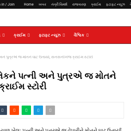
 in / Join
Home
ખબર
તંત્રી વિમર્શ
રાજકારણ
ક્રાઈમ
ફટાફટ ન્યૂઝ
ણ
ક્રાઈમ
ફટાફટ ન્યૂઝ
વૈશ્વિક
 અને પુત્રએ જ મોતને ઘાટ ઉતાર્યા, સનસનીખેજ ક્રાઈમ સ્ટોરી
લિકને પત્ની અને પુત્રએ જ મોતને
્રાઈમ સ્ટોરી
ાળ ખેલ: પત્ની અને પુત્રએ જ વેપારીને મોતને ઘાટ ઉતાર્યા,