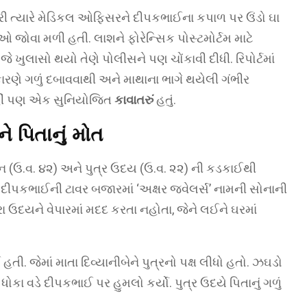
રી ત્યારે મેડિકલ ઓફિસરને દીપકભાઈના કપાળ પર ઉંડો ઘા
જોવા મળી હતી. લાશને ફોરેન્સિક પોસ્ટમોર્ટમ માટે
ે ખુલાસો થયો તેણે પોલીસને પણ ચોંકાવી દીધી. રિપોર્ટમાં
 કારણે ગળું દબાવવાથી અને માથાના ભાગે થયેલી ગંભીર
હીં પણ એક સુનિયોજિત
કાવાતરું
હતું.
ે પિતાનું મોત
ેન (ઉ.વ. ૪૨) અને પુત્ર ઉદય (ઉ.વ. ૨૨) ની કડકાઈથી
ક દીપકભાઈની ટાવર બજારમાં ‘અક્ષર જ્વેલર્સ’ નામની સોનાની
ા ઉદયને વેપારમાં મદદ કરતા નહોતા, જેને લઈને ઘરમાં
. જેમાં માતા દિવ્યાનીબેને પુત્રનો પક્ષ લીધો હતો. ઝઘડો
કા વડે દીપકભાઈ પર હુમલો કર્યો. પુત્ર ઉદયે પિતાનું ગળું