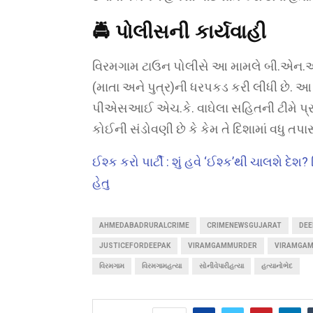
🚔
પોલીસની કાર્યવાહી
વિરમગામ ટાઉન પોલીસે આ મામલે બી.એન.એ
(માતા અને પુત્ર)ની ધરપકડ કરી લીધી છ
પીએસઆઈ એચ.કે. વાઘેલા સહિતની ટીમે પ્ર
કોઈની સંડોવણી છે કે કેમ તે દિશામાં વધુ તપા
ઈશ્ક કરો પાર્ટી : શું હવે ‘ઈશ્ક’થી ચાલશે દ
હેતુ
AHMEDABADRURALCRIME
CRIMENEWSGUJARAT
DE
JUSTICEFORDEEPAK
VIRAMGAMMURDER
VIRAMGAM
વિરમગામ
વિરમગામહત્યા
સોનીવેપારીહત્યા
હત્યાનોભેદ