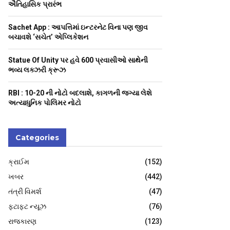
H
ઐતિહાસિક પ્રારંભ
Sachet App : આપત્તિમાં ઇન્ટરનેટ વિના પણ જીવ
બચાવશે ‘સચેત’ એપ્લિકેશન
Statue Of Unity પર હવે 600 પ્રવાસીઓ સાથેની
ભવ્ય લક્ઝરી ક્રૂઝ
RBI : ₹10-20 ની નોટો બદલાશે, કાગળની જગ્યા લેશે
અત્યાધુનિક પોલિમર નોટો
Categories
ક્રાઈમ
(152)
ખબર
(442)
તંત્રી વિમર્શ
(47)
ફટાફટ ન્યૂઝ
(76)
રાજકારણ
(123)