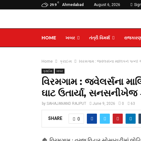
C
Ahmedabad
August 6, 2026
Sign
29.9
HOME
ખબર
તંત્રી વિમર્શ
રાજકાર
Home
ક્રાઈમ
વિરમગામ : જ્વેલર્સના માલિકને પત્ની
ક્રાઈમ
ખબર
વિરમગામ : જ્વેલર્સના મા
ઘાટ ઉતાર્યા, સનસનીખેજ ક
by
SAHAJANAND RAJPUT
June 9, 2026
0
63
SHARE
0
🏠
વિરમગામ :
વ્રજ વિહાર સોસાયટીમાં લોહિય