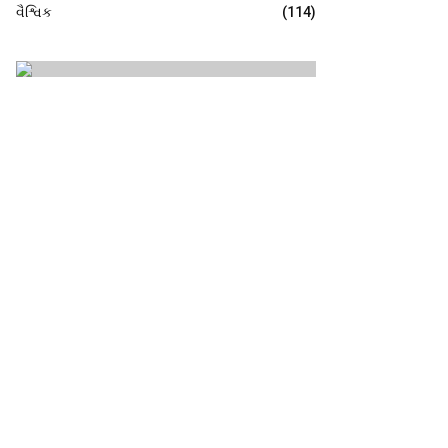
વૈશ્વિક
(114)