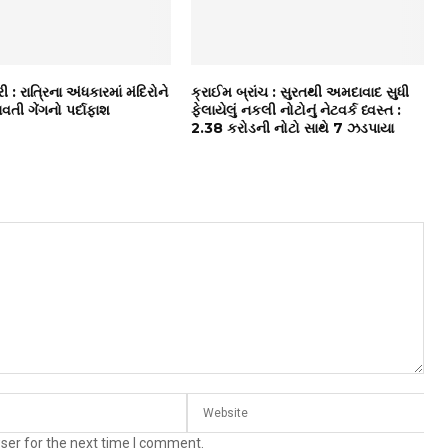
રી : રાત્રિના અંધકારમાં મંદિરોને
ક્રાઈમ બ્રાંચ : સુરતથી અમદાવાદ સુધી
તી ગેંગનો પર્દાફાશ
ફેલાયેલું નકલી નોટોનું નેટવર્ક ધ્વસ્ત :
₹2.38 કરોડની નોટો સાથે 7 ઝડપાયા
ser for the next time I comment.