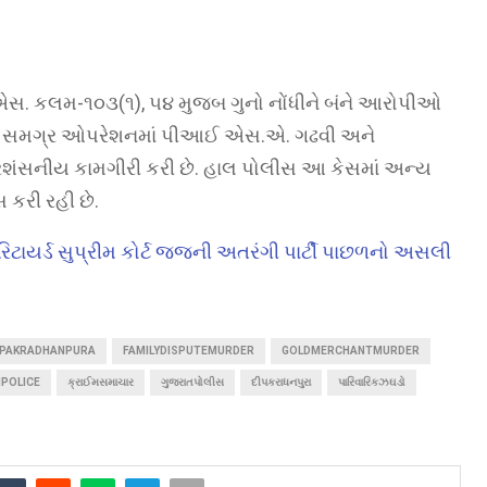
સ. કલમ-૧૦૩(૧), ૫૪ મુજબ ગુનો નોંધીને બંને આરોપીઓ
ે. આ સમગ્ર ઓપરેશનમાં પીઆઈ એસ.એ. ગઢવી અને
શંસનીય કામગીરી કરી છે. હાલ પોલીસ આ કેસમાં અન્ય
સ કરી રહી છે.
ેશ? રિટાયર્ડ સુપ્રીમ કોર્ટ જજની અતરંગી પાર્ટી પાછળનો અસલી
EPAKRADHANPURA
FAMILYDISPUTEMURDER
GOLDMERCHANTMURDER
POLICE
ક્રાઈમસમાચાર
ગુજરાતપોલીસ
દીપકરાધનપુરા
પારિવારિકઝઘડો