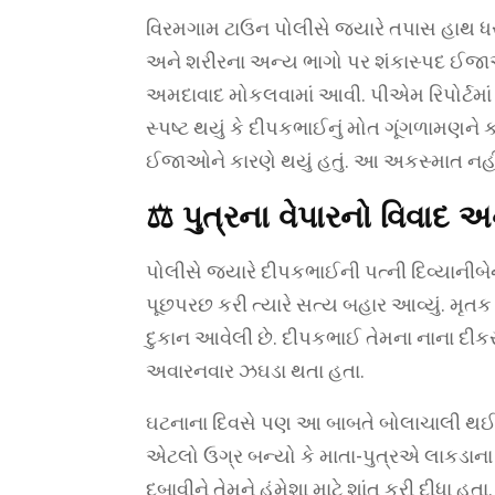
વિરમગામ ટાઉન પોલીસે જ્યારે તપાસ હાથ ધ
અને શરીરના અન્ય ભાગો પર શંકાસ્પદ ઈજાઓ 
અમદાવાદ મોકલવામાં આવી. પીએમ રિપોર્ટમાં જ
સ્પષ્ટ થયું કે દીપકભાઈનું મોત ગૂંગળામણને
ઈજાઓને કારણે થયું હતું. આ અકસ્માત ન
⚖️
પુત્રના વેપારનો વિવાદ અન
પોલીસે જ્યારે દીપકભાઈની પત્ની દિવ્યાનીબ
પૂછપરછ કરી ત્યારે સત્ય બહાર આવ્યું. મૃત
દુકાન આવેલી છે. દીપકભાઈ તેમના નાના દીકર
અવારનવાર ઝઘડા થતા હતા.
ઘટનાના દિવસે પણ આ બાબતે બોલાચાલી થઈ હતી
એટલો ઉગ્ર બન્યો કે માતા-પુત્રએ લાકડાના ધો
દબાવીને તેમને હંમેશા માટે શાંત કરી દીધા હતા.