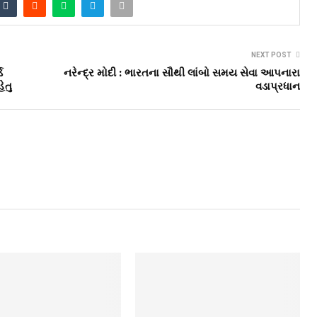
NEXT POST
ડ
નરેન્દ્ર મોદી : ભારતના સૌથી લાંબો સમય સેવા આપનારા
ેતુ
વડાપ્રધાન