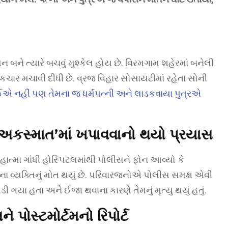
ન બને ત્યારે બચવું મુશ્કેલ હોય છે. વિરમગામ શહેરમાં બનેલી
ર મચાવી દીધી છે. વ્રજ વિહાર સોસાયટીમાં રહેતા સોની
ઈએ નહીં પણ તેમના જ ધર્મપત્ની અને લાડકવાયા પુત્રએ
અકસ્માત’માં ખપાવવાનો થયો પ્રયાસ
ત્મા ગાંધી હોસ્પિટલમાંથી પોલીસને ફોન આવ્યો કે
ા વ્યક્તિનું મોત થયું છે. પરિવારજનોએ પોલીસ સમક્ષ એવી
ી ગયા હતા અને ઈજા થવાના કારણે તેમનું મૃત્યુ થયું હતું.
 પોસ્ટમોર્ટમનો રિપોર્ટ