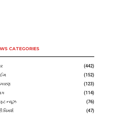
WS CATEGORIES
ર
(442)
ાઈમ
(152)
જકારણ
(123)
વિક
(114)
ફટ ન્યૂઝ
(76)
રી વિમર્શ
(47)