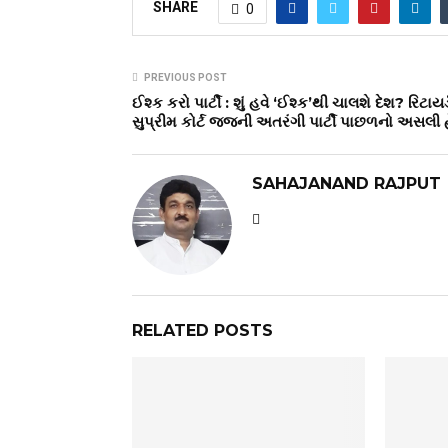
SHARE
0
PREVIOUS POST
ઈશ્ક કરો પાર્ટી : શું હવે ‘ઈશ્ક’થી ચાલશે દેશ? રિટાયર્
સુપ્રીમ કોર્ટ જજની અતરંગી પાર્ટી પાછળનો અસલી હ
SAHAJANAND RAJPUT
RELATED POSTS