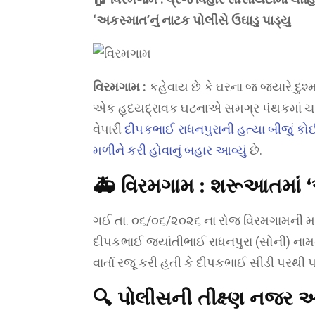
‘અકસ્માત’નું નાટક પોલીસે ઉઘાડુ પાડ્યુ
વિરમગામ :
કહેવાય છે કે ઘરના જ જ્યારે દુશ્મ
એક હૃદયદ્રાવક ઘટનાએ સમગ્ર પંથકમાં ચકચા
વેપારી
દીપકભાઈ રાધનપુરાની હત્યા બીજું કો
મળીને કરી હોવાનું બહાર આવ્યું
છે.
🚑 વિરમગામ : શરૂઆતમાં ‘
ગઈ તા. ૦૬/૦૬/૨૦૨૬ ના રોજ વિરમગામની મહા
દીપકભાઈ જયાંતીભાઈ રાધનપુરા (સોની) નામન
વાર્તા રજૂ કરી હતી કે દીપકભાઈ સીડી પરથી પડ
🔍
પોલીસની તીક્ષ્ણ નજર અને