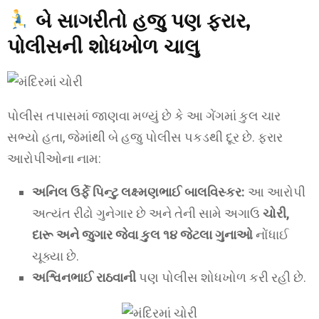
બે સાગરીતો હજુ પણ ફરાર,
પોલીસની શોધખોળ ચાલુ
પોલીસ તપાસમાં જાણવા મળ્યું છે કે આ ગેંગમાં કુલ ચાર
સભ્યો હતા, જેમાંથી બે હજુ પોલીસ પકડથી દૂર છે. ફરાર
આરોપીઓના નામ:
અનિલ ઉર્ફે પિન્ટુ લક્ષ્મણભાઈ બાલવિસ્કર:
આ આરોપી
અત્યંત રીઢો ગુનેગાર છે અને તેની સામે અગાઉ
ચોરી,
દારૂ અને જુગાર જેવા કુલ ૧૪ જેટલા ગુનાઓ
નોંધાઈ
ચૂક્યા છે.
અશ્વિનભાઈ રાઠવાની
પણ પોલીસ શોધખોળ કરી રહી છે.