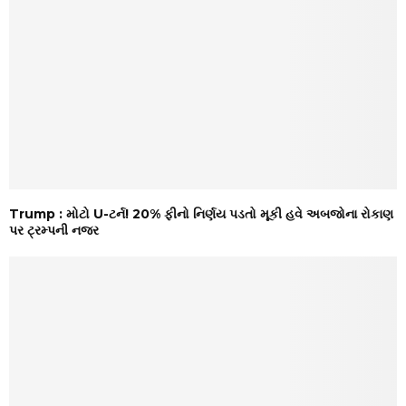
Trump : મોટો U-ટર્ન! 20% ફીનો નિર્ણય પડતો મૂકી હવે અબજોના રોકાણ
પર ટ્રમ્પની નજર