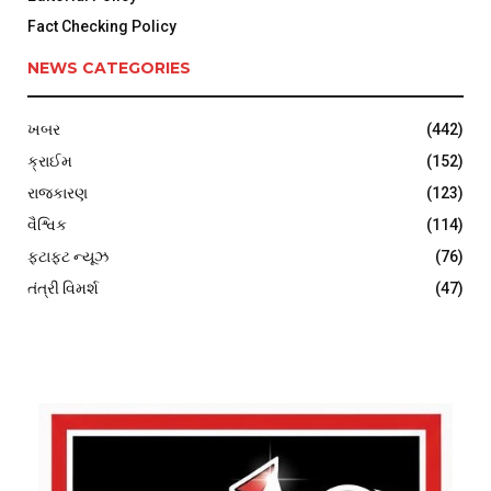
Fact Checking Policy
NEWS CATEGORIES
ખબર
(442)
ક્રાઈમ
(152)
રાજકારણ
(123)
વૈશ્વિક
(114)
ફટાફટ ન્યૂઝ
(76)
તંત્રી વિમર્શ
(47)