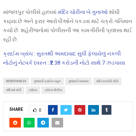
માંજલપુર પોલીસે હાલમાં
મંદિર ચોરીના બે ગુનાઓ
શોધી
કાઢ્યા છે અને ફરાર આરોપીઓને પકડવા માટે ચક્રો ગતિમાન
કર્યા છે. શહેરીજનોમાં પોલીસની આ કામગીરીની પ્રશંસા થઈ
રહી છે.
ક્રાઈમ બ્રાંચ : સુરતથી અમદાવાદ સુધી ફેલાયેલું નકલી
નોટોનું નેટવર્ક ધ્વસ્ત : ₹2.38 કરોડની નોટો સાથે 7 ઝડપાયા
NEWSPANE24
ગુજરાતી ક્રાઈમ ન્યૂઝ
ગુજરાતી સમાચાર
મંદિર દાનપેટી ચોરી
મંદિરમાં ચોરી
વડોદરા
વડોદરા પોલીસ
SHARE
0