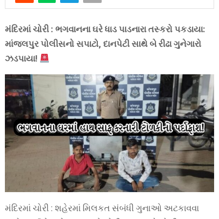
મંદિરમાં ચોરી : ભગવાનના ઘરે ધાડ પાડનારા તસ્કરો પકડાયા:
માંજલપુર પોલીસનો સપાટો, દાનપેટી સાથે બે રીઢા ગુનેગારો
ઝડપાયા!
મંદિરમાં ચોરી : શહેરમાં મિલકત સંબંધી ગુનાઓ અટકાવવા