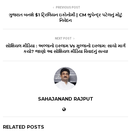
PREVIOUS POST
ગુજરાત બનશે $1 ટ્રિલિયન ઇકોનોમી | CM ભુપેન્દ્ર પટેલનું મોટું
નિવેદન
NEXT POST
સોશિયલ મીડિયા : અલ્લાનો ઇસ્લામ Vs મુલ્લાનો ઇસ્લામ: સાચો માર્ગ
કયો? જાણો આ સોશિયલ મીડિયા વિવાદનું સત્ય!
SAHAJANAND RAJPUT
RELATED POSTS