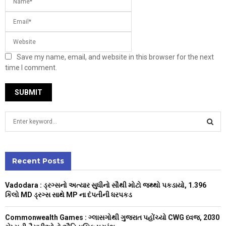
Save my name, email, and website in this browser for the next
time I comment.
S
e
a
S
r
c
Recent Posts
E
h
f
A
Vadodara : ડ્રગ્સનો અત્યાર સુધીનો સૌથી મોટો જથ્થો પકડાયો, 1.396
o
કિલો MD ડ્રગ્સ સાથે MP ના દંપતીની ધરપકડ
r
R
:
Commonwealth Games : ગ્લાસગોથી ગુજરાત પહોંચ્યો CWG ધ્વજ, 2030
C