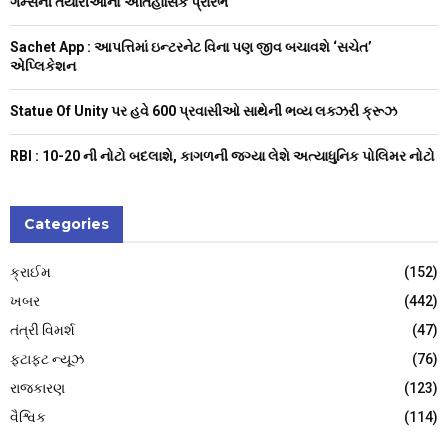
ગેમ્સની તૈયારીઓનો ઐતિહાસિક પ્રારંભ
H
Sachet App : આપત્તિમાં ઇન્ટરનેટ વિના પણ જીવ બચાવશે ‘સચેત’
એપ્લિકેશન
Statue Of Unity પર હવે 600 પ્રવાસીઓ સાથેની ભવ્ય લક્ઝરી ક્રૂઝ
RBI : ₹10-20 ની નોટો બદલાશે, કાગળની જગ્યા લેશે અત્યાધુનિક પોલિમર નોટો
Categories
ક્રાઈમ
(152)
ખબર
(442)
તંત્રી વિમર્શ
(47)
ફટાફટ ન્યૂઝ
(76)
રાજકારણ
(123)
વૈશ્વિક
(114)