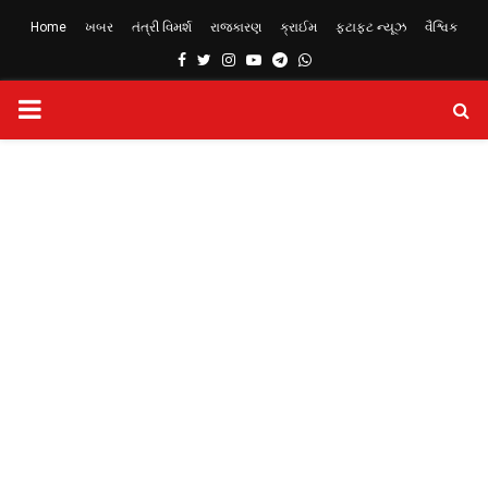
Home
ખબર
તંત્રી વિમર્શ
રાજકારણ
ક્રાઈમ
ફટાફટ ન્યૂઝ
વૈશ્વિક
Facebook
Twitter
Instagram
Youtube
Telegram
Whatsapp
PRIMARY
MENU