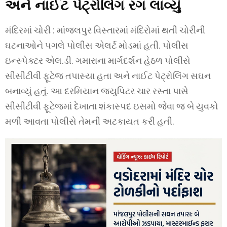
અને નાઈટ પેટ્રોલિંગ રંગ લાવ્યું
મંદિરમાં ચોરી : માંજલપુર વિસ્તારમાં મંદિરોમાં થતી ચોરીની
ઘટનાઓને પગલે પોલીસ એલર્ટ મોડમાં હતી. પોલીસ
ઇન્સ્પેક્ટર એલ.ડી. ગમારાના માર્ગદર્શન હેઠળ પોલીસે
સીસીટીવી ફૂટેજ તપાસ્યા હતા અને નાઈટ પેટ્રોલિંગ સઘન
બનાવ્યું હતું. આ દરમિયાન જ્યુપિટર ચાર રસ્તા પાસે
સીસીટીવી ફૂટેજમાં દેખાતા શંકાસ્પદ ઇસમો જેવા જ બે યુવકો
મળી આવતા પોલીસે તેમની અટકાયત કરી હતી.