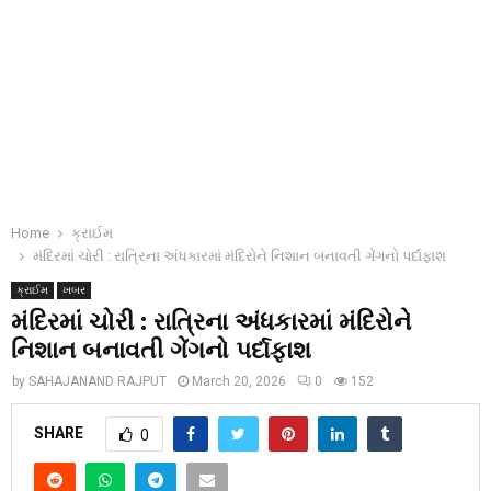
Home
ક્રાઈમ
મંદિરમાં ચોરી : રાત્રિના અંધકારમાં મંદિરોને નિશાન બનાવતી ગેંગનો પર્દાફાશ
ક્રાઈમ
ખબર
મંદિરમાં ચોરી : રાત્રિના અંધકારમાં મંદિરોને
નિશાન બનાવતી ગેંગનો પર્દાફાશ
by
SAHAJANAND RAJPUT
March 20, 2026
0
152
SHARE
0