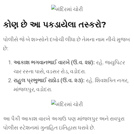
કોણ છે આ પકડાયેલા તસ્કરો?
પોલીસે જે બે શખ્સોને દબોચી લીધા છે તેમના નામ નીચે મુજબ
છે:
આકાશ ભગવાનભાઈ વારખે (ઉં.વ. ૨૪):
રહે. જ્યુપિટર
ચાર રસ્તા પાસે, વડસર રોડ, વડોદરા.
રાહુલ પ્રભુભાઈ રાઠોડ (ઉં.વ. ૨૩):
રહે. શિવશક્તિ નગર,
માંજલપુર, વડોદરા.
આ પૈકી આકાશ વારખે અગાઉ પણ માંજલપુર અને રાવપુરા
પોલીસ સ્ટેશનમાં ગુનાહિત ઇતિહાસ ધરાવે છે.