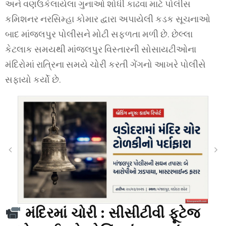
અને વણઉકેલાયેલા ગુનાઓ શોધી કાઢવા માટે પોલીસ
કમિશનર નરસિમ્હા કોમાર દ્વારા અપાયેલી કડક સૂચનાઓ
બાદ માંજલપુર પોલીસને મોટી સફળતા મળી છે. છેલ્લા
કેટલાક સમયથી માંજલપુર વિસ્તારની સોસાયટીઓના
મંદિરોમાં રાત્રિના સમયે ચોરી કરતી ગેંગનો આખરે પોલીસે
સફાયો કર્યો છે.
મંદિરમાં ચોરી : સીસીટીવી ફૂટેજ