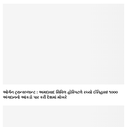
ઓર્ગન ટ્રાન્સપ્લાન્ટ : અમદાવાદ સિવિલ હોસ્પિટલે રચ્યો ઈતિહાસ! ૧૦૦૦
અંગદાનનો આંકડો પાર કરી દેશમાં મોખરે