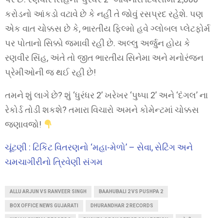
કરોડનો આંકડો વટાવે છે કે નહીં તે જોવું રસપ્રદ રહેશે. પણ
એક વાત ચોક્કસ છે કે, ભારતીય ફિલ્મો હવે ગ્લોબલ પ્લેટફોર્મ
પર પોતાનો સિક્કો જમાવી રહી છે. અલ્લુ અર્જુન હોય કે
રણવીર સિંહ, અંતે તો જીત ભારતીય સિનેમા અને મનોરંજન
પ્રેમીઓની જ થઈ રહી છે!
તમને શું લાગે છે? શું ‘ધુરંધર 2’ ખરેખર ‘પુષ્પા 2’ અને ‘દંગલ’ ના
રેકોર્ડ તોડી શકશે? તમારા વિચારો અમને કોમેન્ટમાં ચોક્કસ
જણાવજો!
ચૂંટણી : ટિકિટ વિતરણનો ‘મહા-મેળો’ – સેવા, સેટિંગ અને
ચમચાગીરીનો ત્રિવેણી સંગમ
ALLU ARJUN VS RANVEER SINGH
BAAHUBALI 2 VS PUSHPA 2
BOX OFFICE NEWS GUJARATI
DHURANDHAR 2 RECORDS