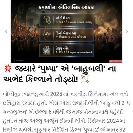
જ્યારે ‘પુષ્પા’ એ ‘બાહુબલી’ ના
અભેદ કિલ્લાને તોડ્યો!
બોલીવુડ : જાન્યુઆરી 2025 માં ભારતીય સિનેમામાં એક નવો
ઇતિહાસ રચાયો હતો. એસ.એસ. રાજામૌલીની ‘બાહુબલી 2: ધ
કન્ક્લુઝન’ એ છેલ્લા 8 વર્ષથી જે તાજ પોતાના માથે પહેર્યો
હતો, તે તાજ અલ્લુ અર્જુને છીનવી લીધો. ડિસેમ્બર 2024 માં
રિલીઝ થયેલી સુકુમાર નિર્દેશિત ફિલ્મ ‘પુષ્પા 2’ એ માત્ર 32