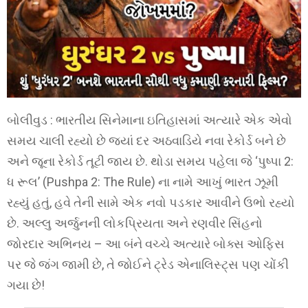
બોલીવુડ : ભારતીય સિનેમાના ઇતિહાસમાં અત્યારે એક એવો
સમય ચાલી રહ્યો છે જ્યાં દર અઠવાડિયે નવા રેકોર્ડ બને છે
અને જૂના રેકોર્ડ તૂટી જાય છે. થોડા સમય પહેલા જે ‘પુષ્પા 2:
ધ રૂલ’ (Pushpa 2: The Rule) ના નામે આખું ભારત ઝૂમી
રહ્યું હતું, હવે તેની સામે એક નવો પડકાર આવીને ઉભો રહ્યો
છે. અલ્લુ અર્જુનની લોકપ્રિયતા અને રણવીર સિંહનો
જોરદાર અભિનય – આ બંને વચ્ચે અત્યારે બોક્સ ઓફિસ
પર જે જંગ જામી છે, તે જોઈને ટ્રેડ એનાલિસ્ટ્સ પણ ચોંકી
ગયા છે!