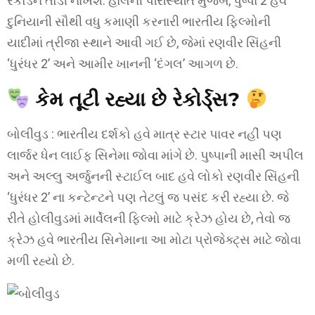
રેકોર્ડને તોડી નાખશે. હાલની પરિસ્થિતિ મુજબ, પુષ્પા 2 હવે
દુનિયાની સૌથી વધુ કમાણી કરનારી ભારતીય ફિલ્મોની
યાદીમાં ત્રીજા સ્થાને આવી ગઈ છે, જેમાં રણવીર સિંહની
‘ધુરંધર 2’ અને આમીર ખાનની ‘દંગલ’ આગળ છે.
કેમ તૂટી રહ્યા છે રેકોર્ડ્સ?
બોલીવુડ : ભારતીય દર્શકો હવે માત્ર સ્ટાર પાવર નહીં પણ
લાર્જર ધેન લાઈફ સિનેમા જોવા માંગે છે. પુષ્પાની માસી અપીલ
અને અલ્લુ અર્જુનની સ્ટાઈલ બાદ હવે લોકો રણવીર સિંહની
‘ધુરંધર 2’ ના કન્ટેન્ટને પણ તેટલું જ પસંદ કરી રહ્યા છે. જે
રીતે હોલીવુડમાં માર્વેલની ફિલ્મો માટે ક્રેઝ હોય છે, તેવો જ
ક્રેઝ હવે ભારતીય સિનેમાના આ મોટા પ્રોજેક્ટ્સ માટે જોવા
મળી રહ્યો છે.