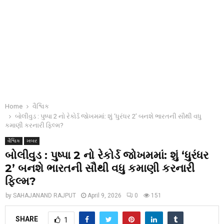
Home
વૈશ્વિક
બોલીવુડ : પુષ્પા 2 નો રેકોર્ડ જોખમમાં: શું ‘ધુરંધર 2’ બનશે ભારતની સૌથી વધુ
કમાણી કરનારી ફિલ્મ?
વૈશ્વિક
ખબર
બોલીવુડ : પુષ્પા 2 નો રેકોર્ડ જોખમમાં: શું ‘ધુરંધર
2’ બનશે ભારતની સૌથી વધુ કમાણી કરનારી
ફિલ્મ?
by
SAHAJANAND RAJPUT
April 9, 2026
0
151
SHARE
1