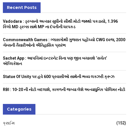
r
c
Recent Posts
E
h
f
A
Vadodara : ડ્રગ્સનો અત્યાર સુધીનો સૌથી મોટો જથ્થો પકડાયો, 1.396
o
કિલો MD ડ્રગ્સ સાથે MP ના દંપતીની ધરપકડ
r
R
:
Commonwealth Games : ગ્લાસગોથી ગુજરાત પહોંચ્યો CWG ધ્વજ, 2030
C
ગેમ્સની તૈયારીઓનો ઐતિહાસિક પ્રારંભ
H
Sachet App : આપત્તિમાં ઇન્ટરનેટ વિના પણ જીવ બચાવશે ‘સચેત’
એપ્લિકેશન
Statue Of Unity પર હવે 600 પ્રવાસીઓ સાથેની ભવ્ય લક્ઝરી ક્રૂઝ
RBI : ₹10-20 ની નોટો બદલાશે, કાગળની જગ્યા લેશે અત્યાધુનિક પોલિમર નોટો
Categories
ક્રાઈમ
(152)