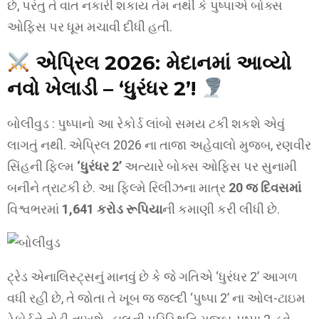
છે, પરંતુ તે વાત નકારી શકાય તેમ નથી કે પુષ્પાએ બોક્સ
ઓફિસ પર ધૂમ મચાવી દીધી હતી.
એપ્રિલ 2026: મેદાનમાં આવ્યો
નવો ખેલાડી – ‘ધુરંધર 2’!
બોલીવુડ : પુષ્પાનો આ રેકોર્ડ લાંબો સમય ટકી શકશે એવું
લાગતું નથી. એપ્રિલ 2026 ના તાજા અહેવાલો મુજબ, રણવીર
સિંહની ફિલ્મ
‘ધુરંધર 2’
અત્યારે બોક્સ ઓફિસ પર સુનામી
બનીને ત્રાટકી છે. આ ફિલ્મે રિલીઝના માત્ર
20 જ દિવસમાં
વિશ્વભરમાં
1,641 કરોડ રૂપિયા
ની કમાણી કરી લીધી છે.
ટ્રેડ એનાલિસ્ટ્સનું માનવું છે કે જે ગતિએ ‘ધુરંધર 2’ આગળ
વધી રહી છે, તે જોતા તે ખૂબ જ જલ્દી ‘પુષ્પા 2’ ના ઓલ-ટાઇમ