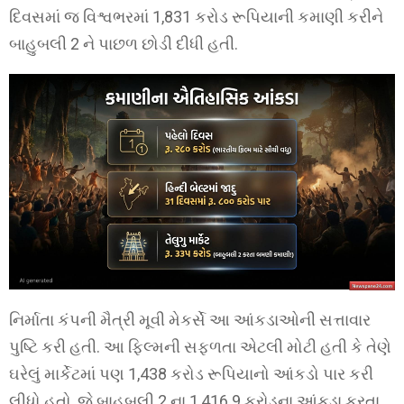
દિવસમાં જ વિશ્વભરમાં 1,831 કરોડ રૂપિયાની કમાણી કરીને
બાહુબલી 2 ને પાછળ છોડી દીધી હતી.
નિર્માતા કંપની મૈત્રી મૂવી મેકર્સે આ આંકડાઓની સત્તાવાર
પુષ્ટિ કરી હતી. આ ફિલ્મની સફળતા એટલી મોટી હતી કે તેણે
ઘરેલું માર્કેટમાં પણ 1,438 કરોડ રૂપિયાનો આંકડો પાર કરી
લીધો હતો, જે બાહુબલી 2 ના 1,416.9 કરોડના આંકડા કરતા