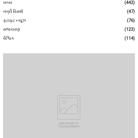
ખબર
(442)
તંત્રી વિમર્શ
(47)
ફટાફટ ન્યૂઝ
(76)
રાજકારણ
(123)
વૈશ્વિક
(114)