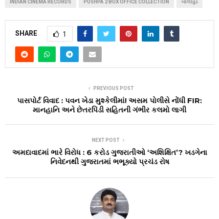
INDIAN CINEMA RECORDS
PUSHPA 2 BOX OFFICE COLLECTION
બોલીવુડ
SHARE
1
PREVIOUS POST
પાસપોર્ટ વિવાદ : પવન ખેડા મુશ્કેલીમાં! અસમ પોલીસે નોંધી FIR:
માનહાનિ અને છેતરપિંડી સહિતની ગંભીર કલમો લાગી
NEXT POST
અમદાવાદમાં ભારે વિરોધ : 6 કરોડ ગુજરાતીઓ ‘અશિક્ષિત’? ખડગેના
નિવેદનથી ગુજરાતમાં ભભૂક્યો પ્રચંડ રોષ