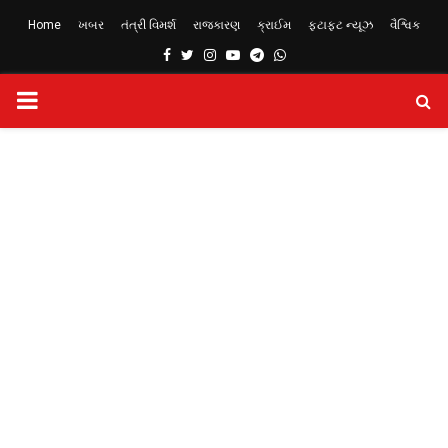
Home
ખબર
તંત્રી વિમર્શ
રાજકારણ
ક્રાઈમ
ફટાફટ ન્યૂઝ
વૈશ્વિક
Facebook
Twitter
Instagram
Youtube
Telegram
Whatsapp
PRIMARY
MENU