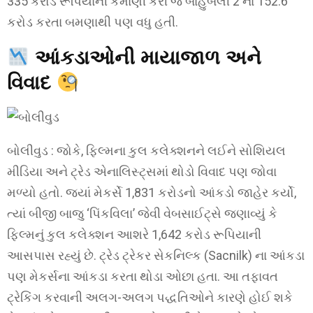
335 કરોડ રૂપિયાની કમાણી કરી જે બાહુબલી 2 ના 152.6
કરોડ કરતા બમણાથી પણ વધુ હતી.
આંકડાઓની માયાજાળ અને
વિવાદ
બોલીવુડ : જોકે, ફિલ્મના કુલ કલેક્શનને લઈને સોશિયલ
મીડિયા અને ટ્રેડ એનાલિસ્ટ્સમાં થોડો વિવાદ પણ જોવા
મળ્યો હતો. જ્યાં મેકર્સે 1,831 કરોડનો આંકડો જાહેર કર્યો,
ત્યાં બીજી બાજુ ‘પિંકવિલા’ જેવી વેબસાઈટ્સે જણાવ્યું કે
ફિલ્મનું કુલ કલેક્શન આશરે 1,642 કરોડ રૂપિયાની
આસપાસ રહ્યું છે. ટ્રેડ ટ્રેકર સેકનિલ્ક (Sacnilk) ના આંકડા
પણ મેકર્સના આંકડા કરતા થોડા ઓછા હતા. આ તફાવત
ટ્રેકિંગ કરવાની અલગ-અલગ પદ્ધતિઓને કારણે હોઈ શકે