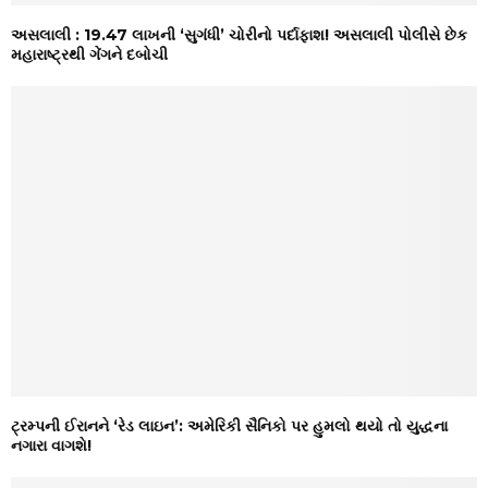
અસલાલી : ₹19.47 લાખની ‘સુગંધી’ ચોરીનો પર્દાફાશ! અસલાલી પોલીસે છેક
મહારાષ્ટ્રથી ગેંગને દબોચી
ટ્રમ્પની ઈરાનને ‘રેડ લાઇન’: અમેરિકી સૈનિકો પર હુમલો થયો તો યુદ્ધના
નગારા વાગશે!