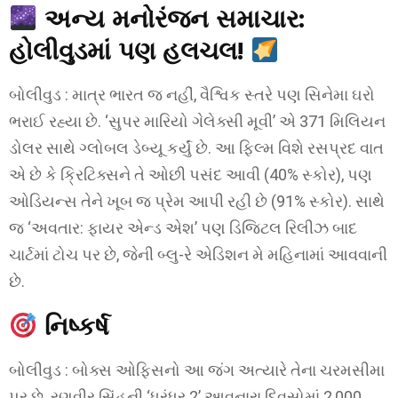
અન્ય મનોરંજન સમાચાર:
હોલીવુડમાં પણ હલચલ!
બોલીવુડ : માત્ર ભારત જ નહીં, વૈશ્વિક સ્તરે પણ સિનેમા ઘરો
ભરાઈ રહ્યા છે. ‘સુપર મારિયો ગેલેક્સી મૂવી’ એ 371 મિલિયન
ડોલર સાથે ગ્લોબલ ડેબ્યૂ કર્યું છે. આ ફિલ્મ વિશે રસપ્રદ વાત
એ છે કે ક્રિટિક્સને તે ઓછી પસંદ આવી (40% સ્કોર), પણ
ઓડિયન્સ તેને ખૂબ જ પ્રેમ આપી રહી છે (91% સ્કોર). સાથે
જ ‘અવતાર: ફાયર એન્ડ એશ’ પણ ડિજિટલ રિલીઝ બાદ
ચાર્ટમાં ટોચ પર છે, જેની બ્લુ-રે એડિશન મે મહિનામાં આવવાની
છે.
નિષ્કર્ષ
બોલીવુડ : બોક્સ ઓફિસનો આ જંગ અત્યારે તેના ચરમસીમા
પર છે. રણવીર સિંહની ‘ધુરંધર 2’ આવનારા દિવસોમાં 2,000