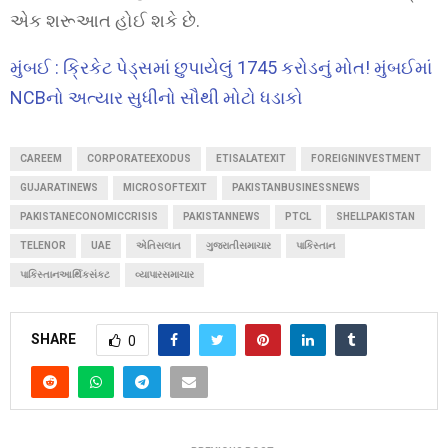
એક શરૂઆત હોઈ શકે છે.
મુંબઈ : ક્રિકેટ પેડ્સમાં છુપાયેલું 1745 કરોડનું મોત! મુંબઈમાં
NCBનો અત્યાર સુધીનો સૌથી મોટો ધડાકો
CAREEM
CORPORATEEXODUS
ETISALATEXIT
FOREIGNINVESTMENT
GUJARATINEWS
MICROSOFTEXIT
PAKISTANBUSINESSNEWS
PAKISTANECONOMICCRISIS
PAKISTANNEWS
PTCL
SHELLPAKISTAN
TELENOR
UAE
એતિસલાત
ગુજરાતીસમાચાર
પાકિસ્તાન
પાકિસ્તાનઆર્થિકસંકટ
વ્યાપારસમાચાર
SHARE
0