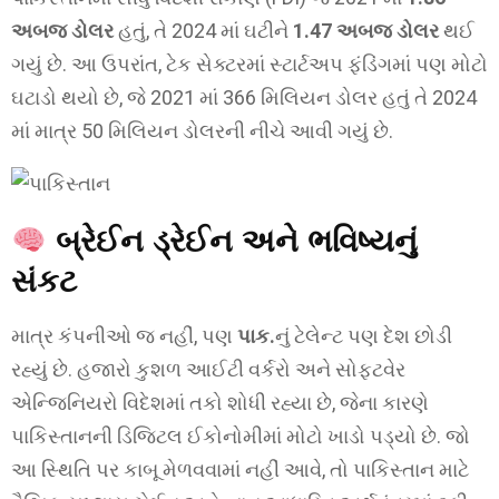
અબજ ડોલર
હતું, તે 2024 માં ઘટીને
1.47 અબજ ડોલર
થઈ
ગયું છે. આ ઉપરાંત, ટેક સેક્ટરમાં સ્ટાર્ટઅપ ફંડિંગમાં પણ મોટો
ઘટાડો થયો છે, જે 2021 માં 366 મિલિયન ડોલર હતું તે 2024
માં માત્ર 50 મિલિયન ડોલરની નીચે આવી ગયું છે.
બ્રેઈન ડ્રેઈન અને ભવિષ્યનું
સંકટ
માત્ર કંપનીઓ જ નહીં, પણ
પાક.
નું ટેલેન્ટ પણ દેશ છોડી
રહ્યું છે. હજારો કુશળ આઈટી વર્કરો અને સોફ્ટવેર
એન્જિનિયરો વિદેશમાં તકો શોધી રહ્યા છે, જેના કારણે
પાકિસ્તાનની ડિજિટલ ઈકોનોમીમાં મોટો ખાડો પડ્યો છે. જો
આ સ્થિતિ પર કાબૂ મેળવવામાં નહીં આવે, તો પાકિસ્તાન માટે