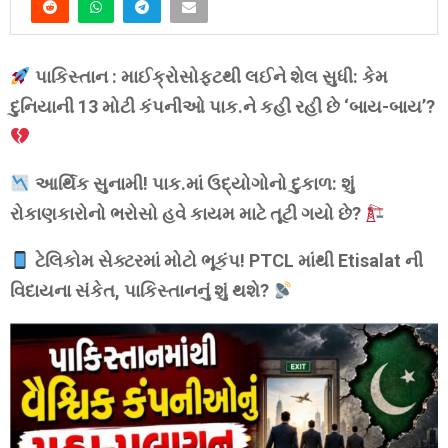
પાકિસ્તાન : માઈક્રોસોફ્ટથી લઈને શેલ સુધી: કેમ
દુનિયાની 13 મોટી કંપનીઓ પાક.ને કહી રહી છે ‘બાય-બાય’?
આર્થિક સુનામી!
પાક.
માં ઉદ્યોગોનો દુકાળ: શું
રોકાણકારોનો ભરોસો હવે કાયમ માટે તૂટી ગયો છે?
ટેલિકોમ સેક્ટરમાં મોટો ભૂકંપ! PTCL માંથી Etisalat ની
વિદાયના સંકેત, પાકિસ્તાનનું શું થશે?