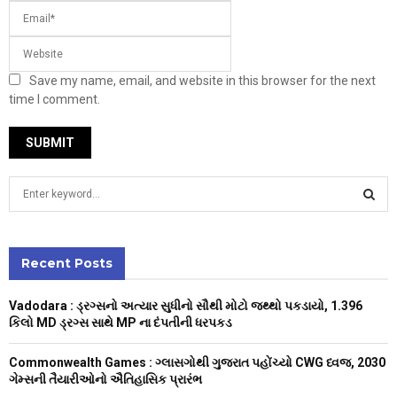
Save my name, email, and website in this browser for the next
time I comment.
S
e
a
S
r
c
Recent Posts
E
h
f
A
Vadodara : ડ્રગ્સનો અત્યાર સુધીનો સૌથી મોટો જથ્થો પકડાયો, 1.396
o
કિલો MD ડ્રગ્સ સાથે MP ના દંપતીની ધરપકડ
r
R
:
Commonwealth Games : ગ્લાસગોથી ગુજરાત પહોંચ્યો CWG ધ્વજ, 2030
C
ગેમ્સની તૈયારીઓનો ઐતિહાસિક પ્રારંભ