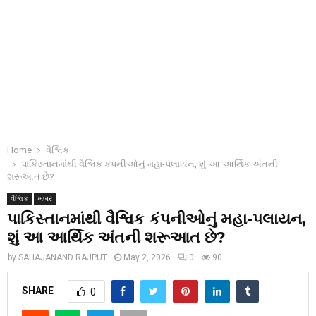
Home
વૈશ્વિક
પાકિસ્તાનમાંથી વૈશ્વિક કંપનીઓનું મહા-પલાયન, શું આ આર્થિક અંતની
શરૂઆત છે?
વૈશ્વિક
ખબર
પાકિસ્તાનમાંથી વૈશ્વિક કંપનીઓનું મહા-પલાયન,
શું આ આર્થિક અંતની શરૂઆત છે?
by
SAHAJANAND RAJPUT
May 2, 2026
0
90
SHARE
0