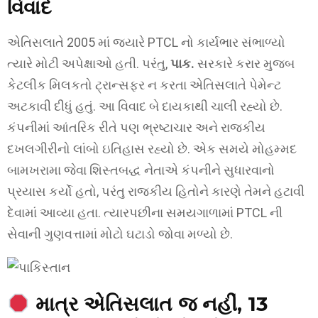
વિવાદ
એતિસલાતે 2005 માં જ્યારે PTCL નો કાર્યભાર સંભાળ્યો
ત્યારે મોટી અપેક્ષાઓ હતી. પરંતુ,
પાક.
સરકારે કરાર મુજબ
કેટલીક મિલકતો ટ્રાન્સફર ન કરતા એતિસલાતે પેમેન્ટ
અટકાવી દીધું હતું. આ વિવાદ બે દાયકાથી ચાલી રહ્યો છે.
કંપનીમાં આંતરિક રીતે પણ ભ્રષ્ટાચાર અને રાજકીય
દખલગીરીનો લાંબો ઇતિહાસ રહ્યો છે. એક સમયે મોહમ્મદ
બામખરામા જેવા શિસ્તબદ્ધ નેતાએ કંપનીને સુધારવાનો
પ્રયાસ કર્યો હતો, પરંતુ રાજકીય હિતોને કારણે તેમને હટાવી
દેવામાં આવ્યા હતા. ત્યારપછીના સમયગાળામાં PTCL ની
સેવાની ગુણવત્તામાં મોટો ઘટાડો જોવા મળ્યો છે.
માત્ર એતિસલાત જ નહીં, 13