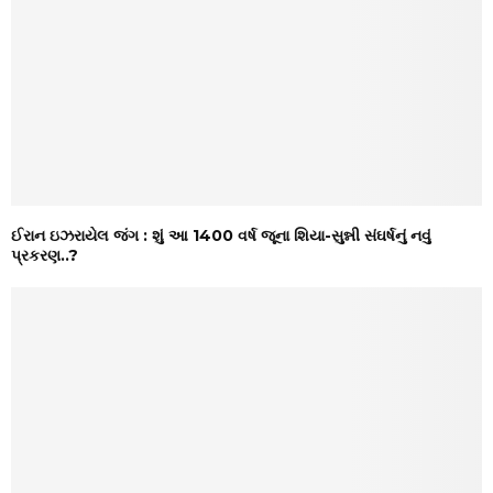
ઈરાન ઇઝરાયેલ જંગ : શું આ 1400 વર્ષ જૂના શિયા-સુન્ની સંઘર્ષનું નવું
પ્રકરણ..?