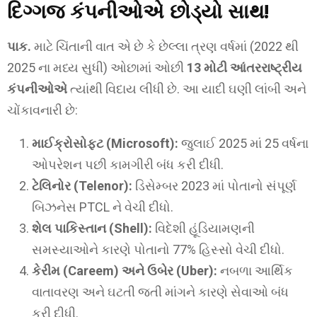
દિગ્ગજ કંપનીઓએ છોડ્યો સાથ!
પાક.
માટે ચિંતાની વાત એ છે કે છેલ્લા ત્રણ વર્ષમાં (2022 થી
2025 ના મધ્ય સુધી) ઓછામાં ઓછી
13 મોટી આંતરરાષ્ટ્રીય
કંપનીઓએ
ત્યાંથી વિદાય લીધી છે. આ યાદી ઘણી લાંબી અને
ચોંકાવનારી છે:
માઈક્રોસોફ્ટ (Microsoft):
જુલાઈ 2025 માં 25 વર્ષના
ઓપરેશન પછી કામગીરી બંધ કરી દીધી.
ટેલિનોર (Telenor):
ડિસેમ્બર 2023 માં પોતાનો સંપૂર્ણ
બિઝનેસ PTCL ને વેચી દીધો.
શેલ પાકિસ્તાન (Shell):
વિદેશી હૂંડિયામણની
સમસ્યાઓને કારણે પોતાનો 77% હિસ્સો વેચી દીધો.
કેરીમ (Careem) અને ઉબેર (Uber):
નબળા આર્થિક
વાતાવરણ અને ઘટતી જતી માંગને કારણે સેવાઓ બંધ
કરી દીધી.