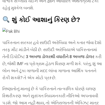
વૈશ્વિક સપ્લાય ચેઈન અને જ્ઞાન આધારિત અર્થતંત્રમાં ટકી
રહેવું મુશ્કેલ બનશે.
શું કોઈ આશાનું કિરણ છે?
પાકિસ્તાન સરકાર હવે સાઉદી અરેબિયા અને કતાર જેવા દેશો
તરફ મીટ માંડીને બેઠી છે. સાઉદી અરેબિયાએ પાકિસ્તાનમાં
તેની ડિપોઝિટ
3 અબજ ડોલરથી વધારીને 8 અબજ ડોલર
કરી
છે, જેથી IMF ના પ્રોગ્રામ હેઠળ ધિરાણ મળી શકે. પરંતુ, શું આ
લોન અને ટૂંકા ગાળાની મદદ લાંબા ગાળાના આર્થિક પતનને
રોકી શકશે? તે એક મોટો પ્રશ્ન છે.
નિષ્ણાતોનું માનવું છે કે પાકિસ્તાને તાત્કાલિક ધોરણે ચલણ
સ્થિરીકરણ અને સુસંગત નિયમનકારી નીતિઓ અપનાવવી
પડશે. જો આમ નહીં થાય, તો એતિસલાતની એક્ઝિટ માત્ર