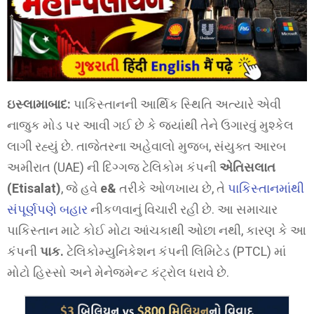
ઇસ્લામાબાદ:
પાકિસ્તાનની આર્થિક સ્થિતિ અત્યારે એવી
નાજુક મોડ પર આવી ગઈ છે કે જ્યાંથી તેને ઉગારવું મુશ્કેલ
લાગી રહ્યું છે. તાજેતરના અહેવાલો મુજબ, સંયુક્ત આરબ
અમીરાત (UAE) ની દિગ્ગજ ટેલિકોમ કંપની
એતિસલાત
(Etisalat)
, જે હવે
e&
તરીકે ઓળખાય છે, તે
પાકિસ્તાનમાંથી
સંપૂર્ણપણે બહાર
નીકળવાનું વિચારી રહી છે. આ સમાચાર
પાકિસ્તાન માટે કોઈ મોટા આંચકાથી ઓછા નથી, કારણ કે આ
કંપની
પાક.
ટેલિકોમ્યુનિકેશન કંપની લિમિટેડ (PTCL) માં
મોટો હિસ્સો અને મેનેજમેન્ટ કંટ્રોલ ધરાવે છે.