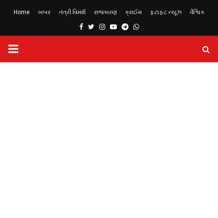
Home
ખબર
તંત્રી વિમર્શ
રાજકારણ
ક્રાઈમ
ફટાફટ ન્યૂઝ
વૈશ્વિક
Facebook
Twitter
Instagram
Youtube
Telegram
Whatsapp
PRIMARY
MENU