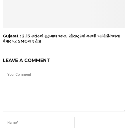
Gujarat : ₹2.13 કરોડનો મુદ્દામાલ જપ્ત, સૌરાષ્ટ્રમાં નકલી બાયોડીઝલના
વેપાર પર SMCના દરોડા
LEAVE A COMMENT