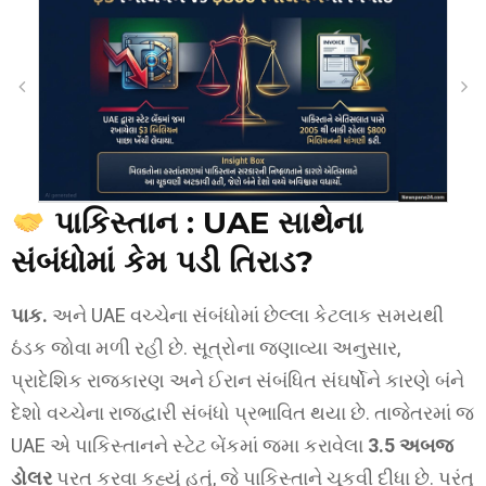
પાકિસ્તાન : UAE સાથેના
સંબંધોમાં કેમ પડી તિરાડ?
પાક.
અને UAE વચ્ચેના સંબંધોમાં છેલ્લા કેટલાક સમયથી
ઠંડક જોવા મળી રહી છે. સૂત્રોના જણાવ્યા અનુસાર,
પ્રાદેશિક રાજકારણ અને ઈરાન સંબંધિત સંઘર્ષોને કારણે બંને
દેશો વચ્ચેના રાજદ્વારી સંબંધો પ્રભાવિત થયા છે. તાજેતરમાં જ
UAE એ પાકિસ્તાનને સ્ટેટ બેંકમાં જમા કરાવેલા
3.5 અબજ
ડોલર
પરત કરવા કહ્યું હતું, જે પાકિસ્તાને ચૂકવી દીધા છે. પરંતુ