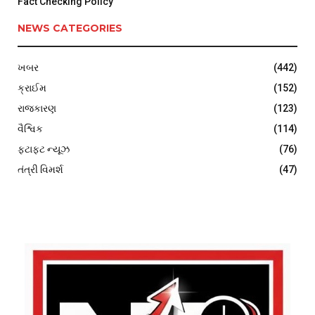
Fact Checking Policy
NEWS CATEGORIES
ખબર
(442)
ક્રાઈમ
(152)
રાજકારણ
(123)
વૈશ્વિક
(114)
ફટાફટ ન્યૂઝ
(76)
તંત્રી વિમર્શ
(47)