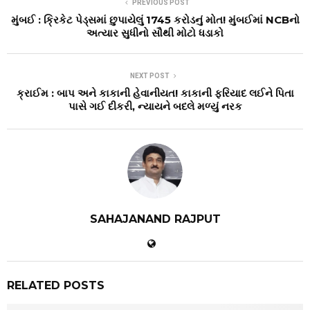
PREVIOUS POST
મુંબઈ : ક્રિકેટ પેડ્સમાં છુપાયેલું 1745 કરોડનું મોત! મુંબઈમાં NCBનો
અત્યાર સુધીનો સૌથી મોટો ધડાકો
NEXT POST
ક્રાઈમ : બાપ અને કાકાની હેવાનીયત! કાકાની ફરિયાદ લઈને પિતા
પાસે ગઈ દીકરી, ન્યાયને બદલે મળ્યું નરક
SAHAJANAND RAJPUT
RELATED POSTS