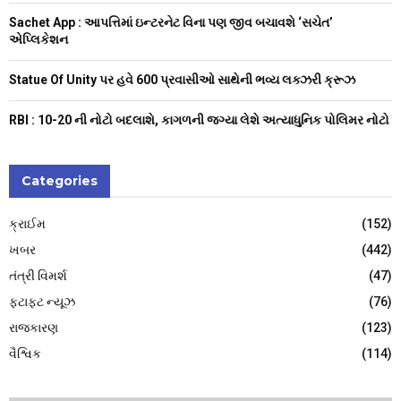
H
Sachet App : આપત્તિમાં ઇન્ટરનેટ વિના પણ જીવ બચાવશે ‘સચેત’
એપ્લિકેશન
Statue Of Unity પર હવે 600 પ્રવાસીઓ સાથેની ભવ્ય લક્ઝરી ક્રૂઝ
RBI : ₹10-20 ની નોટો બદલાશે, કાગળની જગ્યા લેશે અત્યાધુનિક પોલિમર નોટો
Categories
ક્રાઈમ
(152)
ખબર
(442)
તંત્રી વિમર્શ
(47)
ફટાફટ ન્યૂઝ
(76)
રાજકારણ
(123)
વૈશ્વિક
(114)