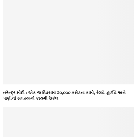
નરેન્દ્ર મોદી : એક જ દિવસમાં ૨૦,૦૦૦ કરોડના કામો, રેલવે-હાઈવે અને
પાણીની સમસ્યાનો કાયમી ઉકેલ