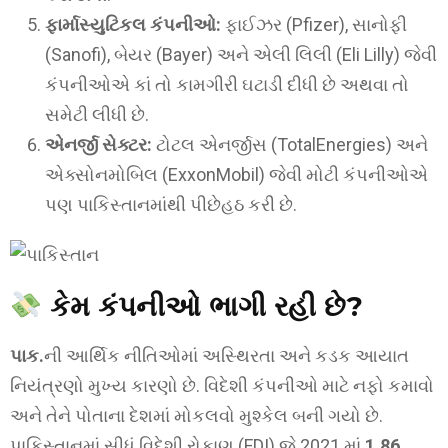
ફાર્માસ્યુટિકલ કંપનીઓ:
ફાઈઝર (Pfizer), સાનોફી
(Sanofi), બેયર (Bayer) અને એલી લિલી (Eli Lilly) જેવી
કંપનીઓએ કાં તો કામગીરી ઘટાડી દીધી છે અથવા તો
સમેટી લીધી છે.
એનર્જી સેક્ટર:
ટોટલ એનર્જીસ (TotalEnergies) અને
એક્સોનમોબિલ (ExxonMobil) જેવી મોટી કંપનીઓએ
પણ પાકિસ્તાનમાંથી પીછેહઠ કરી છે.
કેમ કંપનીઓ ભાગી રહી છે?
પાક.
ની આર્થિક નીતિઓમાં અસ્થિરતા અને કડક આયાત
નિયંત્રણો મુખ્ય કારણો છે. વિદેશી કંપનીઓ માટે નફો કમાવો
અને તેને પોતાના દેશમાં મોકલવો મુશ્કેલ બની ગયો છે.
પાકિસ્તાનમાં સીધું વિદેશી રોકાણ (FDI) જે 2021 માં
1.86