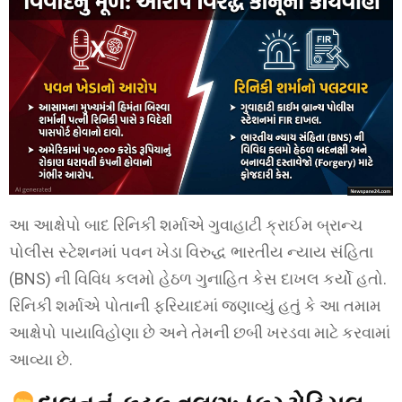
આ આક્ષેપો બાદ રિનિકી શર્માએ ગુવાહાટી ક્રાઈમ બ્રાન્ચ
પોલીસ સ્ટેશનમાં પવન ખેડા વિરુદ્ધ ભારતીય ન્યાય સંહિતા
(BNS) ની વિવિધ કલમો હેઠળ ગુનાહિત કેસ દાખલ કર્યો હતો.
રિનિકી શર્માએ પોતાની ફરિયાદમાં જણાવ્યું હતું કે આ તમામ
આક્ષેપો પાયાવિહોણા છે અને તેમની છબી ખરડવા માટે કરવામાં
આવ્યા છે.