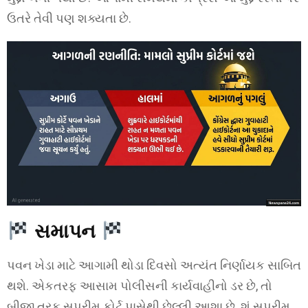
ઉતરે તેવી પણ શક્યતા છે.
સમાપન
પવન ખેડા માટે આગામી થોડા દિવસો અત્યંત નિર્ણાયક સાબિત
થશે. એકતરફ આસામ પોલીસની કાર્યવાહીનો ડર છે, તો
બીજી તરફ સુપ્રીમ કોર્ટ પાસેથી છેલ્લી આશા છે. શું સુપ્રીમ