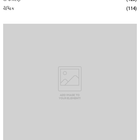
વૈશ્વિક
(114)