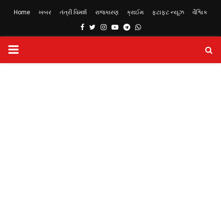
Home
ખબર
તંત્રી વિમર્શ
રાજકારણ
ક્રાઈમ
ફટાફટ ન્યૂઝ
વૈશ્વિક
Facebook
Twitter
Instagram
Youtube
Telegram
Whatsapp
PRIMARY
MENU