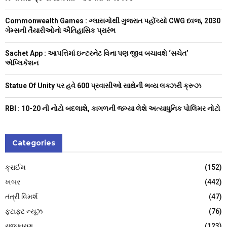
r
R
:
Commonwealth Games : ગ્લાસગોથી ગુજરાત પહોંચ્યો CWG ધ્વજ, 2030
C
ગેમ્સની તૈયારીઓનો ઐતિહાસિક પ્રારંભ
H
Sachet App : આપત્તિમાં ઇન્ટરનેટ વિના પણ જીવ બચાવશે ‘સચેત’
એપ્લિકેશન
Statue Of Unity પર હવે 600 પ્રવાસીઓ સાથેની ભવ્ય લક્ઝરી ક્રૂઝ
RBI : ₹10-20 ની નોટો બદલાશે, કાગળની જગ્યા લેશે અત્યાધુનિક પોલિમર નોટો
Categories
ક્રાઈમ
(152)
ખબર
(442)
તંત્રી વિમર્શ
(47)
ફટાફટ ન્યૂઝ
(76)
રાજકારણ
(123)