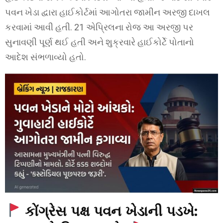
પવન ખેડા દ્વારા હાઈકોર્ટમાં આગોતરા જામીન અરજી દાખલ
કરવામાં આવી હતી. 21 એપ્રિલના રોજ આ અરજી પર
સુનાવણી પૂર્ણ થઈ હતી અને શુક્રવારે હાઈકોર્ટે પોતાનો
આદેશ સંભળાવ્યો હતો.
કોંગ્રેસ પક્ષ પવન ખેડાની પડખે: