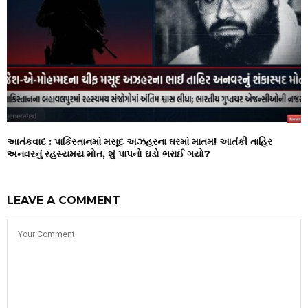
આતંકવાદ : પાકિસ્તાનમાં મસૂદ અઝહરના ઘરમાં માતમ! આતંકી તાહિર
અનવરનું રહસ્યમય મોત, શું પાપનો ઘડો ભરાઈ ગયો?
LEAVE A COMMENT