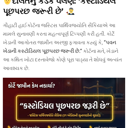
‍દાલતનું કડક વલણ: ‘કસ્ટોડિયલ
પૂછપરછ જરૂરી છે’
ગૌહાટી હાઈકોર્ટના જસ્ટિસ પાર્થિવજ્યોતિ સૈકિયાએ આ
મામલે સુનાવણી કરતા મહત્વપૂર્ણ ટિપ્પણી કરી હતી. કોર્ટે
ખેડાની આગોતરા જામીન અરજી ફગાવતા કહ્યું કે,
“પવન
ખેડાની કસ્ટોડિયલ પૂછપરછ જરૂરી છે.”
કોર્ટના મતે, ખેડાને
આ કથિત ખોટા દસ્તાવેજો કોણે પૂરા પાડ્યા તે શોધવું અત્યંત
આવશ્યક છે.