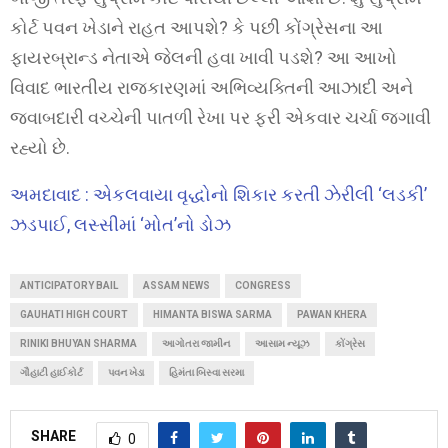
કોર્ટ પવન ખેડાને રાહત આપશે? કે પછી કોંગ્રેસના આ
ફાયરબ્રાન્ડ નેતાએ જેલની હવા ખાવી પડશે? આ આખો
વિવાદ ભારતીય રાજકારણમાં અભિવ્યક્તિની આઝાદી અને
જવાબદારી વચ્ચેની પાતળી રેખા પર ફરી એકવાર ચર્ચા જગાવી
રહ્યો છે.
અમદાવાદ : એકલવાયા વૃદ્ધોનો શિકાર કરતી ઝેરીલી ‘લડકી’
ઝડપાઈ, લસ્સીમાં ‘મોત’નો ડોઝ
ANTICIPATORY BAIL
ASSAM NEWS
CONGRESS
GAUHATI HIGH COURT
HIMANTA BISWA SARMA
PAWAN KHERA
RINIKI BHUYAN SHARMA
આગોતરા જામીન
આસામ ન્યૂઝ
કોંગ્રેસ
ગૌહાટી હાઈકોર્ટ
પવન ખેડા
હિમંતા બિસ્વા સરમા
SHARE
0