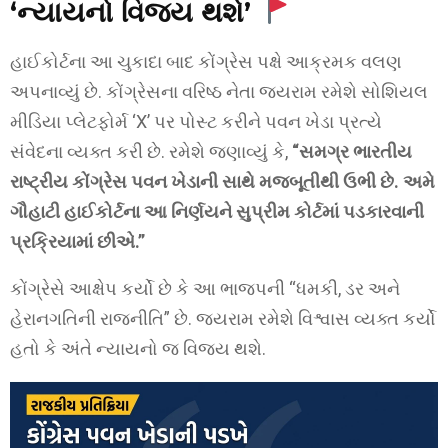
‘ન્યાયનો વિજય થશે’
હાઈકોર્ટના આ ચુકાદા બાદ કોંગ્રેસ પક્ષે આક્રમક વલણ
અપનાવ્યું છે. કોંગ્રેસના વરિષ્ઠ નેતા જયરામ રમેશે સોશિયલ
મીડિયા પ્લેટફોર્મ ‘X’ પર પોસ્ટ કરીને પવન ખેડા પ્રત્યે
સંવેદના વ્યક્ત કરી છે. રમેશે જણાવ્યું કે,
“સમગ્ર ભારતીય
રાષ્ટ્રીય કોંગ્રેસ પવન ખેડાની સાથે મજબૂતીથી ઉભી છે. અમે
ગૌહાટી હાઈકોર્ટના આ નિર્ણયને સુપ્રીમ કોર્ટમાં પડકારવાની
પ્રક્રિયામાં છીએ.”
કોંગ્રેસે આક્ષેપ કર્યો છે કે આ ભાજપની “ધમકી, ડર અને
હેરાનગતિની રાજનીતિ” છે. જયરામ રમેશે વિશ્વાસ વ્યક્ત કર્યો
હતો કે અંતે ન્યાયનો જ વિજય થશે.