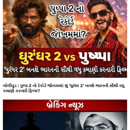
બોલીવુડ : પુષ્પા 2 નો રેકોર્ડ જોખમમાં: શું ‘ધુરંધર 2’ બનશે ભારતની સૌથી વધુ
કમાણી કરનારી ફિલ્મ?