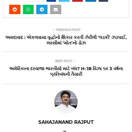
PREVIOUS POST
અમદાવાદ : એકલવાયા વૃદ્ધોનો શિકાર કરતી ઝેરીલી ‘લડકી’ ઝડપાઈ,
લસ્સીમાં ‘મોત’નો ડોઝ
NEXT POST
અમેરિકાના દરવાજા ભારતીયો માટે બંધ? H-1B વિઝા પર 3 વર્ષના
પ્રતિબંધની તૈયારી
SAHAJANAND RAJPUT