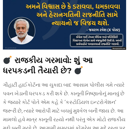
રાજકીય ગરમાવો: શું આ
ધરપકડની તૈયારી છે?
ગૌહાટી હાઈકોર્ટના આ ચુકાદા બાદ આસામ પોલીસ ગમે ત્યારે
પવન ખેડાની ધરપકડ કરી શકે છે. કાનૂની નિષ્ણાતોનું માનવું છે
કે જ્યારે કોર્ટ પોતે એમ કહે કે ‘કસ્ટોડિયલ ઇન્ટરોગેશન’
જરૂરી છે, ત્યારે આરોપી માટે બચવું મુશ્કેલ બની જાય છે. આ
મામલો હવે માત્ર કાનૂની રહ્યો નથી પરંતુ એક મોટો રાજકીય
મુદ્દો બની ગયો છે. આગામી સમયમાં કોંગ્રેસ આ મુદ્દે રસ્તા પર