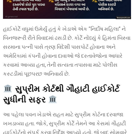
હાઈકોર્ટે વધુમાં ઉમેર્યું હતું કે ખેડાએ એક “નિર્દોષ મહિલા” ને
બિનજરૂરી રીતે વિવાદમાં ઢસડી છે. કોર્ટે નોંધ્યું કે હિમંતા બિસ્વા
સરમાના પત્ની પાસે ત્રણ વિદેશી પાસપોર્ટ હોવાના અને
અમેરિકામાં કંપની હોવાના દાવાઓ જે દસ્તાવેજોના આધારે
કરવામાં આવ્યા હતા, તેની સત્યતા તપાસવા માટે પોલીસ
કસ્ટડીમાં પૂછપરછ અનિવાર્ય છે.
સુપ્રીમ કોર્ટથી ગૌહાટી હાઈકોર્ટ
સુધીની સફર
આ પહેલા પવન ખેડાએ રાહત માટે સુપ્રીમ કોર્ટના દરવાજા
ખખડાવ્યા હતા. જોકે, સુપ્રીમ કોર્ટે તેમને આ કેસમાં ગૌહાટી
હાઈકોર્ટનો સંપર્ક કરવા નિર્દેશ આપ્યો હતો. જે બાદ સોમવારે