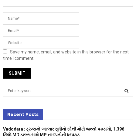
Save my name, email, and website in this browser for the next
time I comment.
S
e
a
S
r
c
Recent Posts
E
h
f
A
Vadodara : ડ્રગ્સનો અત્યાર સુધીનો સૌથી મોટો જથ્થો પકડાયો, 1.396
o
કિલો MD ડ્રગ્સ સાથે MP ના દંપતીની ધરપકડ