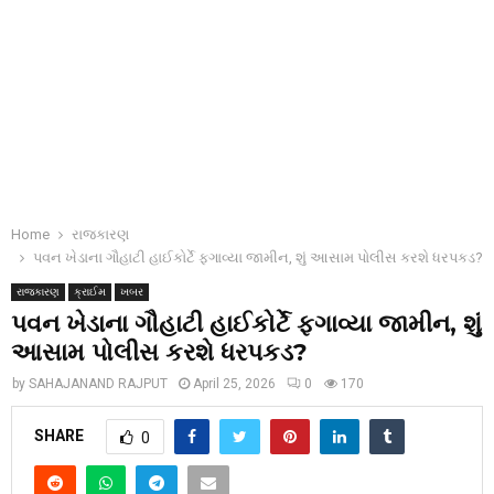
Home
રાજકારણ
પવન ખેડાના ગૌહાટી હાઈકોર્ટે ફગાવ્યા જામીન, શું આસામ પોલીસ કરશે ધરપકડ?
રાજકારણ
ક્રાઈમ
ખબર
પવન ખેડાના ગૌહાટી હાઈકોર્ટે ફગાવ્યા જામીન, શું
આસામ પોલીસ કરશે ધરપકડ?
by
SAHAJANAND RAJPUT
April 25, 2026
0
170
SHARE
0