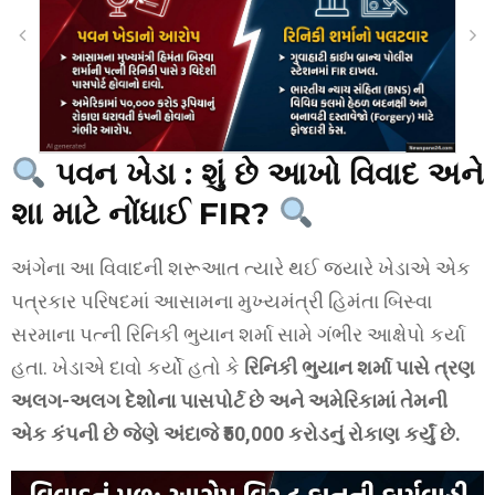
પવન ખેડા :
શું છે આખો વિવાદ અને
શા માટે નોંધાઈ FIR?
અંગેના આ વિવાદની શરૂઆત ત્યારે થઈ જ્યારે ખેડાએ એક
પત્રકાર પરિષદમાં આસામના મુખ્યમંત્રી હિમંતા બિસ્વા
સરમાના પત્ની રિનિકી ભુયાન શર્મા સામે ગંભીર આક્ષેપો કર્યા
હતા. ખેડાએ દાવો કર્યો હતો કે
રિનિકી ભુયાન શર્મા પાસે ત્રણ
અલગ-અલગ દેશોના પાસપોર્ટ છે અને અમેરિકામાં તેમની
એક કંપની છે જેણે અંદાજે ₹50,000 કરોડનું રોકાણ કર્યું છે.