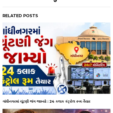
RELATED POSTS
ગાંધીનગરમાં ચૂંટણી જંગ જામ્યો : 24 કલાક કંટ્રોલ રૂમ તૈયાર