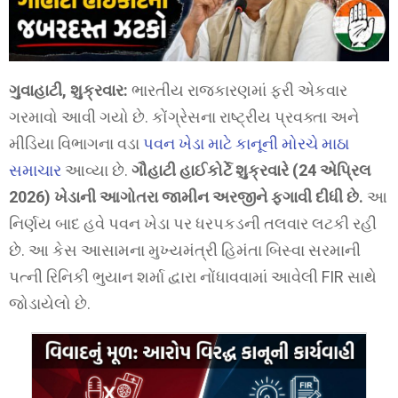
ગુવાહાટી, શુક્રવાર:
ભારતીય રાજકારણમાં ફરી એકવાર
ગરમાવો આવી ગયો છે. કોંગ્રેસના રાષ્ટ્રીય પ્રવક્તા અને
મીડિયા વિભાગના વડા
પવન ખેડા માટે કાનૂની મોરચે માઠા
સમાચાર
આવ્યા છે.
ગૌહાટી હાઈકોર્ટે શુક્રવારે (24 એપ્રિલ
2026) ખેડાની આગોતરા જામીન અરજીને ફગાવી દીધી છે.
આ
નિર્ણય બાદ હવે પવન ખેડા પર ધરપકડની તલવાર લટકી રહી
છે. આ કેસ આસામના મુખ્યમંત્રી હિમંતા બિસ્વા સરમાની
પત્ની રિનિકી ભુયાન શર્મા દ્વારા નોંધાવવામાં આવેલી FIR સાથે
જોડાયેલો છે.