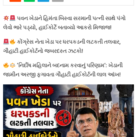
પવન ખેડાને હિમંતા બિસ્વા સરમાની પત્ની સાથે પંગો
લેવો ભારે પડ્યો, હાઈકોર્ટે બતાવ્યો આકરો મિજાજ!
કોંગ્રેસ નેતા ખેડા પર ધરપકડની લટકતી તલવાર,
ગૌહાટી હાઈકોર્ટનો જબરદસ્ત ઝટકો!
‘નિર્દોષ મહિલાને બદનામ કરવાનું પરિણામ’: ખેડાની
જામીન અરજી ફગાવતા ગૌહાટી હાઈકોર્ટની લાલ આંખ!