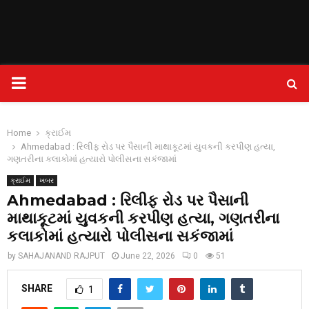
PRIMARY
MENU
Home
ક્રાઈમ
Ahmedabad : રિલીફ રોડ પર પૈસાની માથાકૂટમાં યુવકની કરપીણ હત્યા,
ગણતરીના કલાકોમાં હત્યારો પોલીસના સકંજામાં
ક્રાઈમ
ખબર
Ahmedabad : રિલીફ રોડ પર પૈસાની
માથાકૂટમાં યુવકની કરપીણ હત્યા, ગણતરીના
કલાકોમાં હત્યારો પોલીસના સકંજામાં
by
SAHAJANAND RAJPUT
June 22, 2026
0
51
SHARE
1