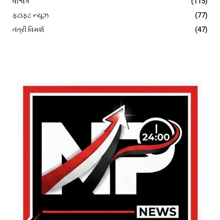
વૈશ્વિક
(115)
ફટાફટ ન્યૂઝ
(77)
તંત્રી વિમર્શ
(47)