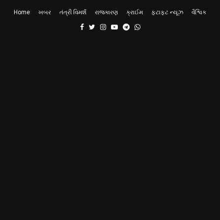
Home
ખબર
તંત્રી વિમર્શ
રાજકારણ
ક્રાઈમ
ફટાફટ ન્યૂઝ
વૈશ્વિક
Facebook
Twitter
Instagram
Youtube
Telegram
Whatsapp