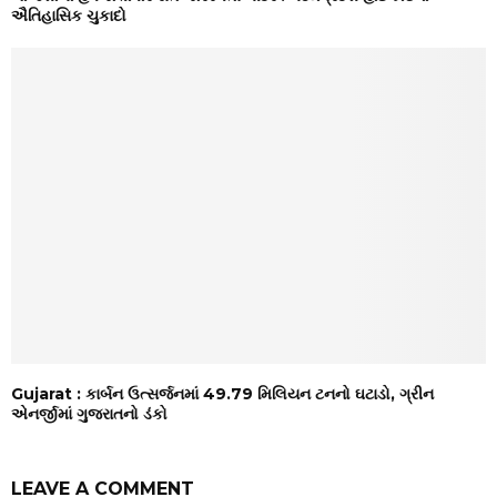
ઐતિહાસિક ચુકાદો
Gujarat : કાર્બન ઉત્સર્જનમાં 49.79 મિલિયન ટનનો ઘટાડો, ગ્રીન
એનર્જીમાં ગુજરાતનો ડંકો
LEAVE A COMMENT