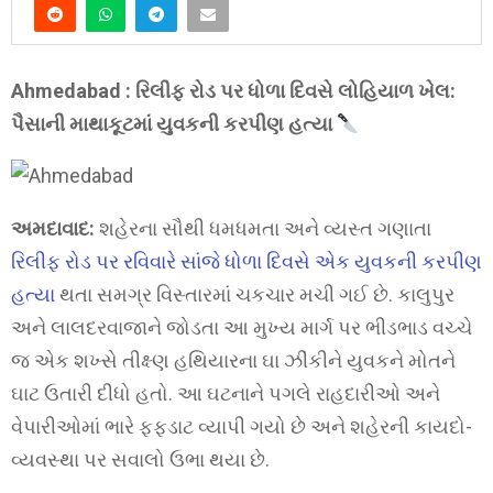
Ahmedabad : રિલીફ રોડ પર ધોળા દિવસે લોહિયાળ ખેલ:
પૈસાની માથાકૂટમાં યુવકની કરપીણ હત્યા
અમદાવાદ:
શહેરના સૌથી ધમધમતા અને વ્યસ્ત ગણાતા
રિલીફ રોડ પર રવિવારે સાંજે ધોળા દિવસે એક યુવકની કરપીણ
હત્યા
થતા સમગ્ર વિસ્તારમાં ચકચાર મચી ગઈ છે. કાલુપુર
અને લાલદરવાજાને જોડતા આ મુખ્ય માર્ગ પર ભીડભાડ વચ્ચે
જ એક શખ્સે તીક્ષ્ણ હથિયારના ઘા ઝીંકીને યુવકને મોતને
ઘાટ ઉતારી દીધો હતો. આ ઘટનાને પગલે રાહદારીઓ અને
વેપારીઓમાં ભારે ફફડાટ વ્યાપી ગયો છે અને શહેરની કાયદો-
વ્યવસ્થા પર સવાલો ઉભા થયા છે.