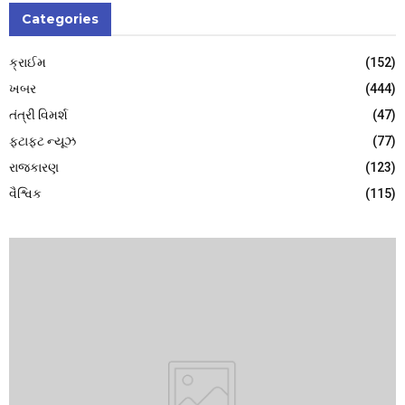
Categories
ક્રાઈમ
(152)
ખબર
(444)
તંત્રી વિમર્શ
(47)
ફટાફટ ન્યૂઝ
(77)
રાજકારણ
(123)
વૈશ્વિક
(115)