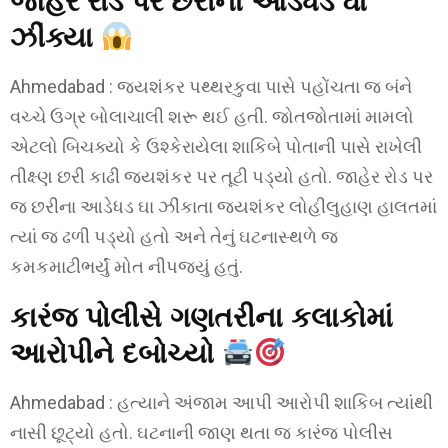
જાહેર રોડ પર છરીના આડેધડ ઘા
ઝીંક્યા
Ahmedabad : જયશંકર પથ્થરકુવા પાસે પહોંચતા જ બંને
વચ્ચે ઉગ્ર બોલાચાલી શરૂ થઈ હતી. જોતજોતામાં મામલો
એટલો બિચક્યો કે ઉશ્કેરાયેલા શાકિબે પોતાની પાસે રાખેલી
તીક્ષ્ણ છરી કાઢી જયશંકર પર તૂટી પડ્યો હતો. જાહેર રોડ પર
જ છરીના આડેધડ ઘા ઝીંકાતા જયશંકર લોહીલુહાણ હાલતમાં
ત્યાં જ ઢળી પડ્યો હતો અને તેનું ઘટનાસ્થળે જ
કમકમાટીભર્યું મોત નીપજ્યું હતું.
કારંજ પોલીસે ગણતરીના કલાકોમાં
આરોપીને દબોચ્યો
Ahmedabad : હત્યાને અંજામ આપી આરોપી શાકિબ ત્યાંથી
નાસી છૂટ્યો હતો. ઘટનાની જાણ થતા જ કારંજ પોલીસ