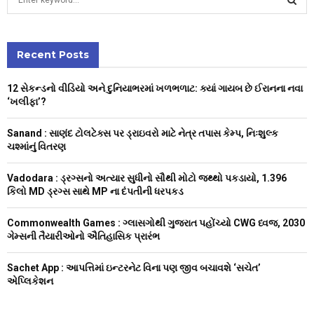
e
a
S
r
c
Recent Posts
E
h
f
A
12 સેકન્ડનો વીડિયો અને દુનિયાભરમાં ખળભળાટ: ક્યાં ગાયબ છે ઈરાનના નવા
o
‘ખલીફા’?
r
R
:
Sanand : સાણંદ ટોલટેક્સ પર ડ્રાઇવરો માટે નેત્ર તપાસ કેમ્પ, નિઃશુલ્ક
C
ચશ્માંનું વિતરણ
H
Vadodara : ડ્રગ્સનો અત્યાર સુધીનો સૌથી મોટો જથ્થો પકડાયો, 1.396
કિલો MD ડ્રગ્સ સાથે MP ના દંપતીની ધરપકડ
Commonwealth Games : ગ્લાસગોથી ગુજરાત પહોંચ્યો CWG ધ્વજ, 2030
ગેમ્સની તૈયારીઓનો ઐતિહાસિક પ્રારંભ
Sachet App : આપત્તિમાં ઇન્ટરનેટ વિના પણ જીવ બચાવશે ‘સચેત’
એપ્લિકેશન