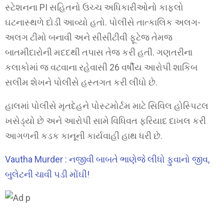
સ્ટેશનના PI સહિતનો ઉચ્ચ અધિકારીઓનો કાફલો
ઘટનાસ્થળે દોડી આવ્યો હતો. પોલીસે તાત્કાલિક અલગ-
અલગ ટીમો બનાવી અને સીસીટીવી ફૂટેજ તેમજ
બાતમીદારોની મદદથી તપાસ તેજ કરી હતી. ગણતરીના
કલાકોમાં જ વટવાના રહેવાસી 26 વર્ષીય આરોપી શાકિબ
સલીમ શેખને પોલીસે હસ્તગત કરી લીધો છે.
હાલમાં પોલીસે મૃતદેહને પોસ્ટમોર્ટમ માટે સિવિલ હોસ્પિટલ
ખસેડ્યો છે અને આરોપી સામે વિધિવત ફરિયાદ દાખલ કરી
આગળની કડક કાનૂની કાર્યવાહી હાથ ધરી છે.
Vautha Murder : નજીવી બાબતે ભાણેજે લીધો ફુવાનો જીવ,
બુલેટની ચાવી પડી મોંઘી!