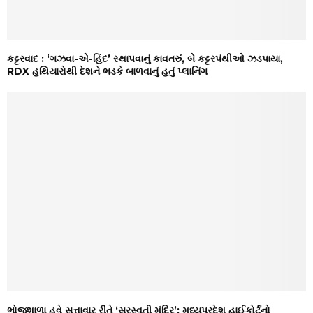
કટ્ટરવાદ : ‘ગઝવા-એ-હિંદ’ સ્થાપવાનું કાવતરું, બે કટ્ટરપંથીઓ ઝડપાયા,
RDX હથિયારોથી દેશને ભડકે બાળવાનું હતું પ્લાનિંગ
ભોજશાળા હવે સત્તાવાર રીતે ‘સરસ્વતી મંદિર’: મધ્યપ્રદેશ હાઈકોર્ટનો