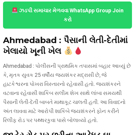
ઝડપી સમાચાર મેળવવા WhatsApp Group Join
કરો
Ahmedabad :
પૈસાની લેતી-દેતીમાં
ખેલાયો ખૂની ખેલ
Ahmedabad : પોલીસની પ્રાથમિક તપાસમાં બહાર આવ્યું છે
કે, મૃતક યુવક 25 વર્ષીય જયશંકર મદ્રાસી છે, જે
હાટકેશ્વરના પોખરા વિસ્તારનો રહેવાસી હતો. જયશંકરને
વટવાના રહેવાસી શાકિબ સલીમ શેખ સાથે લાંબા સમયથી
પૈસાની લેતી-દેતી બાબતે માથાકૂટ ચાલતી હતી. આ વિવાદનો
અંત લાવવા માટે આરોપી શાકિબે જયશંકરને ફોન કરીને
રિલીફ રોડ પર પથ્થરકુવા પાસે બોલાવ્યો હતો.