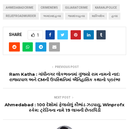
AHMEDABADCRIME
CRIMENEWS
GUJARATCRIME
KARANJPOLICE
RELIEFROADMURDER
અમદાવાદહત્યા
જયશંકરહત્યા
શાકિબશેખ
હત્યા
SHARE
1
PREVIOUS POST
Ram Katha : ગાંધીનગર લોકભવનમાં ગુંજ્યો રામ નામનો નાદ:
રાજ્યપાલ અને CMની ઉપસ્થિતિમાં ઐતિહાસિક કથાનો પ્રારંભ!
NEXT POST
Ahmedabad : 100 દેશોમાં ફેલાયેલું કૌભાંડ ઝડપાયુ, Winprofx
સ્કેમ: ટ્રેડિંગના નામે 19 લાખની છેતરપિંડી